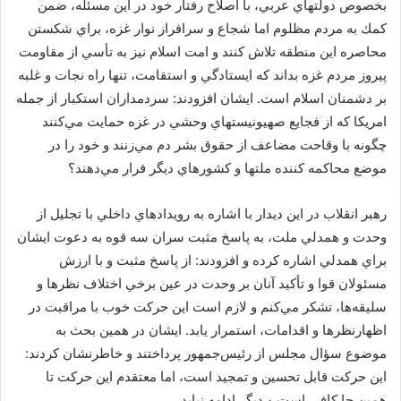
بخصوص دولتهاي عربي، با اصلاح رفتار خود در اين مسئله، ضمن
كمك به مردم مظلوم اما شجاع و سرافراز نوار غزه، براي شكستن
محاصره اين منطقه تلاش كنند و امت اسلام نيز به تأسي از مقاومت
پيروز مردم غزه بداند كه ايستادگي و استقامت، تنها راه نجات و غلبه
بر دشمنان اسلام است. ايشان افزودند: سردمداران استكبار از جمله
امريكا كه از فجايع صهيونيستهاي وحشي در غزه حمايت مي‌كنند
چگونه با وقاحت مضاعف از حقوق بشر دم مي‌زنند و خود را در
موضع محاكمه كننده ملتها و كشورهاي ديگر قرار مي‌دهند؟
رهبر انقلاب در اين ديدار با اشاره به رويدادهاي داخلي با تجليل از
وحدت و همدلي ملت، به پاسخ مثبت سران سه قوه به دعوت ايشان
براي همدلي اشاره كرده و افزودند: از پاسخ مثبت و با ارزش
مسئولان قوا و تأكيد آنان بر وحدت در عين برخي اختلاف نظرها و
سليقه‌ها، تشكر مي‌كنم و لازم است اين حركت خوب با مراقبت در
اظهارنظرها و اقدامات، استمرار يابد. ايشان در همين بحث به
موضوع سؤال مجلس از رئيس‌جمهور پرداختند و خاطرنشان كردند:
اين حركت قابل تحسين و تمجيد است، اما معتقدم اين حركت تا
همين جا كافي است و ديگر ادامه نيابد.