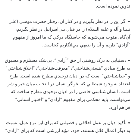
تدوين نموده است.
•‏ اگر اين را در نظر بگيريم و در کنار آن، رفتار حضرت موسي (علي
نبينا و آله و عليه السلام) را در قبال بني‌اسرائيل در نظر بگيريم،
آن‌گاه، متوجه مي‌شويم که خاستگاه درکي که ما امروز از مفهوم
“آزادي” داريم و آن را بديهي مي‌انگاريم کجاست.
•‏ دستيابي به درک روشني از حق “آزادي”، بي‌شک مستلزم و مسبوق
به طرح مبادي “هستي‌شناختي”، “معرفت‌شناختي”، “اخلاق‌شناختي”
و “خداشناختي” است که در اديان توحيدي مطرح شده است. طرح
اعتقاد به وجود شيطاني که اغواگر انسان در انتخاب ميان خير و شر
است، انسان‌شناسي خاصي را در اديان توحيدي مطرح ساخت که
مي‌توانست پايه‌ محکمي براي مفهوم “آزادي” و “اختيار انساني”
فراهم آورد.
•‏ تأکيد اديان بر عمل اخلاقي و فضيلتي که براي اين نوع عمل، نسبت
به ديگر اعمال قائل هستند، خود، مؤيد ارزشي است که براي “آزادي”