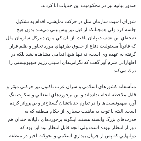
صدور بيانيه نيز در محكوميت اين جنايات ابا كردند.
شوراي امنيت سازمان ملل در حركت نمايشي، اقدام به تشكيل
جلسه كرد ولي همچنانكه از قبل نيز پيش‌بيني مي‌شد بدون هيچ
نتيجه‌اي اين نشست پايان يافت. از بان كي مون دبيركل سازمان ملل
كه قانوناً مسئوليت دفاع از حقوق طرفهاي مورد تجاوز و ظلم قرار
گرفته به عهده وي است، نه تنها هيچ اقدامي مشاهده نشد بلكه در
اظهاراتي شرم آور گفت كه نگراني‌هاي امنيتي رژيم صهيونيستي را
درك مي‌كند!
متأسفانه كشورهاي اسلامي و سران عرب تاكنون نيز حركتي مؤثر و
قابل ملاحظه انجام نداده‌اند و اين برخوردهاي انفعالي و سكوت ننگ
آور، صهيونيست‌ها را در تداوم جناياتشان گستاخ‌تر و بي‌پرواتر كرده
است. البته با توجه به ماهيت بسياري از حكام منطقه كه به
قدرت‌هاي بزرگ وابسته هستند اينگونه برخوردهاي ذليلانه چندان هم
دور از انتظار نبوده است ولي آنچه قابل انتظار بود اين بود كه
دولتهايي كه پس از جريان بيداري اسلامي و تحولات اخير در منطقه