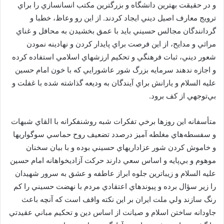
و در حقيقت بهترين دانشگاه و بزرگترين مكتب انسانسازي را براي
ترويج معارف اصيل ديني ايجاد كردند. از اين رو وعاظ، خطبا و
گردانندگان مجالس حسيني بايد با عمق بخشيدن به محافل و غناي
مراثي و مدايح، از اين فرصت براي پايدار كردن و نهادينه نمودن
شعور ديني، ثبات فرهنگي و تحكيم ارزشهاي اسلامي استفاده كرده
و اجازه ندهند سرمايه بزرگ شور عاشورايي كه با خون امام حسين
عليه السلام و يارانش براي آيندگان به وديعه گذاشته شده با غفلت و
بي‌توجهي از كف برود.
متأسفانه اين روزها برخي تفكرات شبه روشنفكرانه با القاي شبهات
و سفسطه‌هاي مغلطه آميز درصدد تضعيف روح حماسي سوگواريها
و خاموش كردن شور عزاداريهاي حسيني بوده و با بيان سخنان
موهوم و بي‌پايه و اساس سعي دارند حركت آزاديخواهانه امام حسين
عليه السلام و زيباترين جلوه ابراز عاطفه و عشق به سرور شهيدان
را زير سؤال برده و پيوندهاي اعتقادي مردم با نهضت حسيني را كم
رنگ سازند ولي ملت ايران بر اين نكته واقف است كه آنچه باعث
جاودانه ساختن اسلام و صيانت از اساس دين و تحكيم مباني عقيدتي