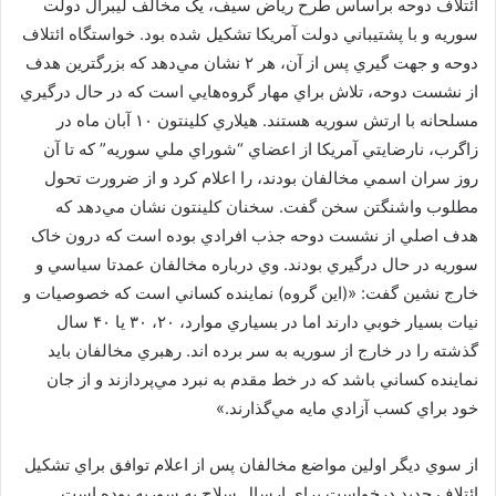
ائتلاف دوحه براساس طرح رياض سيف، يک مخالف ليبرال دولت
سوريه و با پشتيباني دولت آمريکا تشکيل شده بود. خواستگاه ائتلاف
دوحه و جهت گيري پس از آن، هر ۲ نشان مي‌دهد که بزرگترين هدف
از نشست دوحه، تلاش براي مهار گروه‌هايي است که در حال درگيري
مسلحانه با ارتش سوريه هستند. هيلاري کلينتون ۱۰ آبان ماه در
زاگرب، نارضايتي آمريکا از اعضاي “شوراي ملي سوريه” که تا آن
روز سران اسمي مخالفان بودند، را اعلام کرد و از ضرورت تحول
مطلوب واشنگتن سخن گفت. سخنان کلينتون نشان مي‌دهد که
هدف اصلي از نشست دوحه جذب افرادي بوده است که درون خاک
سوريه در حال درگيري بودند. وي درباره مخالفان عمدتا سياسي و
خارج نشين گفت: «(اين گروه) نماينده کساني است که خصوصيات و
نيات بسيار خوبي دارند اما در بسياري موارد، ۲۰، ۳۰ يا ۴۰ سال
گذشته را در خارج از سوريه به سر برده اند. رهبري مخالفان بايد
نماينده کساني باشد که در خط مقدم به نبرد مي‌پردازند و از جان
خود براي کسب آزادي مايه مي‌گذارند.»
از سوي ديگر اولين مواضع مخالفان پس از اعلام توافق براي تشکيل
ائتلاف جديد درخواست براي ارسال سلاح به سوريه بوده است.