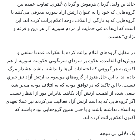
خالد بن وليد، گردان هرموش و گردان عُمَري. تفاوت عمده بين
گروه‌هايي که خود را به عنوان ارتش آزاد سوريه معرفي مي‌کنند با
گروه‌هايي که به تازگي از ائتلاف دوحه اعلام برائت کرده اند، اين
است که آن‌ها مدعي حمايت از مردم سوريه “از هر دين و فرقه و
نژادي” هستند.
در مقابل گروه‌هاي اعلام برائت کرده با تفکرات عمدتا سلفي و
روش‌هاي القاعده، علاوه بر سوداي سرنگوني حکومت سوريه از هم
اکنون به هر گروهي که اعتقادات آن‌ها را نداشته باشد، هشدار مرگ
داده اند. با اين حال هنوز از گروه‌هاي موسوم به ارتش آزاد نيز خبري
نيست. با اين تاکيد که در توافق دوحه که به ائتلاف دوحه منجر شد،
سعي شده از اهميت ارتش آزاد بکاهد. بنابراين دور از انتظار نيست
اگر گروه‌هايي که به اسم ارتش آزاد فعاليت مي‌کردند نيز عملا تعهدي
به ائتلاف نداشته باشند و يا حتي همين گروه‌هايي بوده باشند که
اکنون اعلام برائت کرده اند.
يک دلالي بي نتيجه