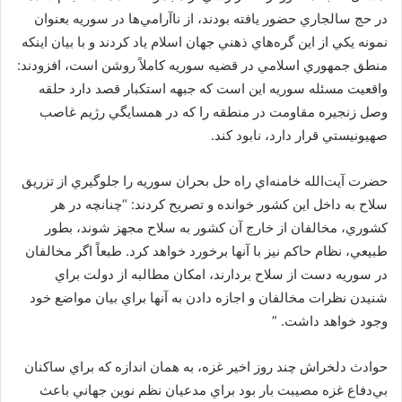
در حج سالجاري حضور يافته بودند، از ناآرامي‌ها در سوريه بعنوان
نمونه يكي از اين گره‌هاي ذهني جهان اسلام ياد كردند و با بيان اينكه
منطق جمهوري اسلامي در قضيه سوريه كاملاً روشن است، افزودند:
واقعيت مسئله سوريه اين است كه جبهه استكبار قصد دارد حلقه
وصل زنجيره مقاومت در منطقه را كه در همسايگي رژيم غاصب
صهيونيستي قرار دارد، نابود كند.
حضرت آيت‌الله خامنه‌اي راه حل بحران سوريه را جلوگيري از تزريق
سلاح به داخل اين كشور خوانده و تصريح كردند: “چنانچه در هر
كشوري، مخالفان از خارج آن كشور به سلاح مجهز شوند، بطور
طبيعي، نظام حاكم نيز با آنها برخورد خواهد كرد. طبعاً اگر مخالفان
در سوريه دست از سلاح بردارند، امكان مطالبه از دولت براي
شنيدن نظرات مخالفان و اجازه دادن به آنها براي بيان مواضع خود
وجود خواهد داشت. ”
حوادث دلخراش چند روز اخير غزه، به همان اندازه كه براي ساكنان
بي‌دفاع غزه مصيبت بار بود براي مدعيان نظم نوين جهاني باعث