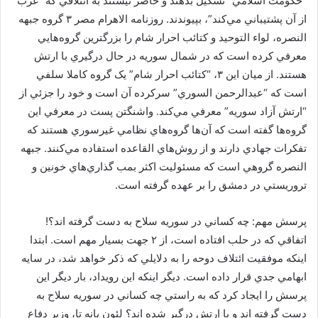
“حکومت اسلامي” تشکيل بدهند و حاضر نيستند به ائتلافي که “غرب
از آن پشتيباني مي‌کند”، بپيوندند. روزنامه الاهرام مصر ۳ گروه جبهه
النصره، لواء التوحيد و کتائب احرار شام را بزرگترين گروه‌هايي
معرفي کرده است که در شمال سوريه در حال درگيري با ارتش
هستند. از ميان اين ۳، “کتائب احرار شام” يک گروه کاملا سلفي
است که “عبدالرحمن السوري” سرکرده آن است و خود را جزئي از
“ارتش آزاد سوريه” معرفي مي‌کند. واشنگتن پست در معرفي اين
گروه‌ها گفته است که آن‌ها گروه‌هاي نظامي غيرسوري هستند که
تفکرات جهادي دارند و از روش‌هاي القاعده استفاده مي‌کنند. جبهه
النصره گروهي است که مسئوليت اکثر بمب گذاري‌هاي خونين و
تروريستي در دمشق را بر عهده گرفته است.
پرسش مهم: چه کساني در سوريه سلاح به دست گرفته اند؟!
اتفاقي که در حلب افتاده است، از ۲ جهت بسيار مهم است. ابتدا
اينکه موفقيت ائتلاف دوحه را به دلايلي که ذکر خواهد شد، در سايه
ابهامي جدي قرار داده است. ديگر اينکه اين رويداد، بار ديگر اين
پرسش را ايجاد کرد که به راستي چه کساني در سوريه سلاح به
دست گرفته اند و با ارتش درگير شده اند؟ لئون پانه تا، وزير دفاع