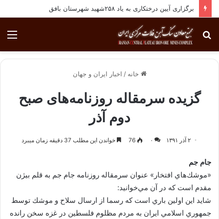
انجام معاینات ادواری پرسنل مجتمع معادن سنگ آهن فلات مرکزی ایران
جستجو
منو
برای
خانه
/
اخبار ایران و جهان
گزیده سرمقاله‌ روزنامه‌های صبح
دوم آذر
۲ آذر ۱۳۹۱
۰
76
خواندن این مطلب 37 دقیقه زمان میبرد
جام جم
«موشك‌هاي افتخار» عنوان سرمقاله روزنامه جام جم به قلم بيژن
مقدم است كه در آن مي‌خوانيد:
شايد اين اولين باري است كه رسما از ارسال سلاح و موشك توسط
جمهوري اسلامي ايران به مردم مظلوم فلسطين در غزه سخن رانده