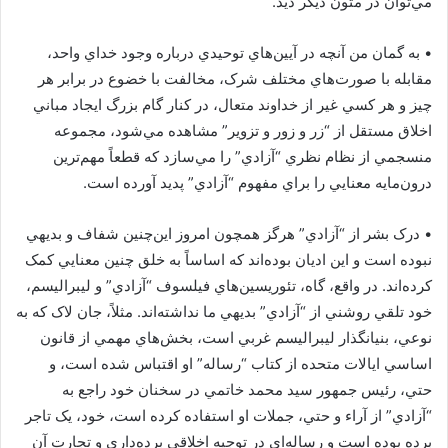
مي‌توان در متون ديگر ديد.
•‏ به گمان من آنچه در آيين‌هاي توحيدي درباره‌ وجود خداي واحد،
مقابله با صورت‌هاي مختلف شرک، مخالفت با خضوع در برابر هر
چيز و هر کسي غير از خداوند متعال، در کنار گام بزرگ ايجاد مباني
اخلاق مستقل از “زر و زور و تزوير” مشاهده مي‌شود، مجموعه‌
منسجمي از نظام نظري “آزادي” را مي‌سازد که قطعاً مهم‌ترين
درون‌مايه‌ معنايي را براي مفهوم “آزادي” پديد آورده است.
•‏ درک بشر از “آزادي” هرگز همچون امروز اين‌چنين شفاف و بديهي
نبوده است و اين اديان بوده‌اند که اساساً به خلق چنين معنايي کمک
کرده‌اند. در واقع، گاه، تئوريسين‌هاي فيلسوف “آزادي” و ليبراليسم،
خود تلقي روشني از “آزادي” بديهي ما نداشته‌اند. مثلاً، جان لاک که به
نوعي، بنيانگذار ليبراليسم غربي است، بخش‌هاي مهمي از قانون
اساسي ايالات متحده از کتاب “رساله” او اقتباس شده است، و
حتي، رئيس جمهور سيد محمد خاتمي در سخنان خود راجع به
“آزادي” از آراء و حتي، جملات او استفاده کرده است، خود، يک تاجر
برده بوده است و رساله‌اي در توجيه اخلاقي برده‌داري و تجارت آن