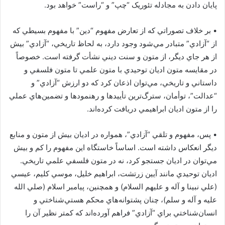
پايان دادن به مجادله‌ تئوريک “چپ” و “راست” خواهد بود.
•‏ بر خلاف تصوراتي که از تعارض مفهوم “دين” با مفهوم بسيطي که
از “آزادي” متبادر مي‌شود وجود دارد، به لحاظ تاريخي، “آزادي” بيش
از هر جاي ديگر، از متون و سنت ديني نشأت گرفته است. خصوصاً
در مقايسه متون اديان توحيدي با متون علمي تا متون فلسفي و
داستاني و تاريخي، مي‌توان اذعان کرد که دو ارزش “آزادي” و
“عدالت”، توأمان، سترگ‌ترين تأييدها و رهنمودها و تضمين‌هاي عملي
را از متون اديان ابراهيمي دريافت کرده‌اند.
•‏ پس، مفهوم و تلقي “آزادي”، همواره در اديان بيش از متون و منابع
ديگر انعکاس داشته است. اساساً خاستگاه اين مفهوم را کم و بيش
مي‌توان در اديان جستجو کرد، نه در متون فلسفي علمي تاريخي.
اديان توحيدي مانند آيين زرتشت، ابراهيم خليل، موسي کليم، عيسي
(علي نبينا و آله و عليهم السلام) و همچنين، پيامبر اسلام (صلي الله
عليه و آله و سلم)، چنان پشتوانه‌هاي محکم هستي‌شناختي و
انسان‌شناختي براي “آزادي” فراهم آورده‌اند که کمتر نظير آن را