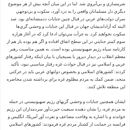
شرمساري و بي‌آبروي شد. اما در اين ميان آنچه بيش از هر موضوع
ديگري دل مسلمانان واقعي را به درد آورد، سكوت و بي‌توجهي
سران دولت‌هاي عربي در قبال چنين جنايات ددمنشانه‌اي بود. صد
البته كه آزادانديشان جهان در قبال اين جنايات و وحشي گري‌ها
سكوت نخواهند كرد. به جرأت مي‌توان ادعا كرد كه در آغاز هزاره
سوم كمتر جنايتي در اين سطح اتفاق افتاده و اگر هم بوده باز هم از
كارنامه سياه رژيم صهيونيستي بوده است. به همين مناسبت رهبر
معظم انقلاب در ديدار ديروز با بسيجيان با بيان اينكه رفتار كشورهاي
عربي و اسلامي نيز در قبال حوادث غزه رفتار مناسبي نبود، تأكيد
كردند: كشورهاي اسلامي و بخصوص دولتهاي عربي بايد در حركتي
متحد، ضمن كمك به مردم مظلوم غزه براي برداشته شدن محاصره
اين منطقه تلاش كنند.
ايشان همچنين جنايات و وحشي گريهاي رژيم صهيونيستي در حمله
به مردم غزه، را نشان دهنده سبعيت حيرت‌آور سردمداران اين رژيم
خواندند و با اشاره به وقاحت مضاعف و نفرت آور آمريكا، انگليس و
فرانسه در حمايت از كشتار مردم غزه فرمودند: كشورهاي اسلامي