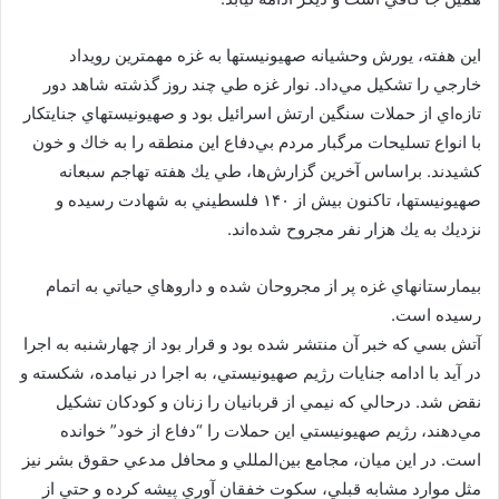
اين هفته، يورش وحشيانه صهيونيستها به غزه مهمترين رويداد
خارجي را تشكيل مي‌داد. نوار غزه طي چند روز گذشته شاهد دور
تازه‌اي از حملات سنگين ارتش اسرائيل بود و صهيونيستهاي جنايتكار
با انواع تسليحات مرگبار مردم بي‌دفاع اين منطقه را به خاك و خون
كشيدند. براساس آخرين گزارش‌ها، طي يك هفته تهاجم سبعانه
صهيونيستها، تاكنون بيش از ۱۴۰ فلسطيني به شهادت رسيده و
نزديك به يك هزار نفر مجروح شده‌اند.
بيمارستانهاي غزه پر از مجروحان شده و داروهاي حياتي به اتمام
رسيده است.
آتش بسي كه خبر آن منتشر شده بود و قرار بود از چهارشنبه به اجرا
در آيد با ادامه جنايات رژيم صهيونيستي، به اجرا در نيامده، شكسته و
نقض شد. درحالي كه نيمي از قربانيان را زنان و كودكان تشكيل
مي‌دهند، رژيم صهيونيستي اين حملات را “دفاع از خود” خوانده
است. در اين ميان، مجامع بين‌المللي و محافل مدعي حقوق بشر نيز
مثل موارد مشابه قبلي، سكوت خفقان آوري پيشه كرده و حتي از