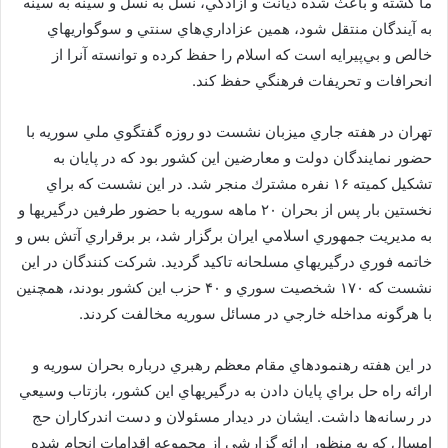
ما گشته و باعث شده ديانت و آزادگي، نسل به نسل و سينه به سينه
به آيندگان منتقل شود، همين عزاداري‌هاي سنتي و سوگواريهاي
خالص و بي‌پيرايه است كه اسلام را حفظ كرده و توانسته آنرا از
انحرافات و تحريفات فرهنگي حفظ كند.
تهران در هفته جاري ميزبان نشست دو روزه گفتگوي ملي سوريه با
حضور نمايندگان دولت و معارضين اين كشور بود كه در پايان به
تشكيل كميته ۱۶ نفره مشترك منجر شد. در اين نشست كه براي
نخستين بار پس از بحران ۲۰ ماهه سوريه با حضور طرفين درگيريها و
به مديريت جمهوري اسلامي ايران برگزار شد، بر برقراري آتش بس و
خاتمه فوري درگيريهاي مسلحانه تاكيد گرديد. شركت كنندگان در اين
نشست كه ۱۷۰ شخصيت سوري و ۴۰ حزب اين كشور بودند، همچنين
با هرگونه مداخله خارجي در مسائل سوريه مخالفت كردند.
در اين هفته رهنمودهاي مقام معظم رهبري درباره بحران سوريه و
ارائه راه حل براي پايان دادن به درگيريهاي اين كشور، بازتاب وسيعي
در رسانه‌ها داشت. ايشان در ديدار مسئولان و دست اندركاران حج
امسال كه به منظور ارائه گزارشي از مجموعه اقدامات انجام شده