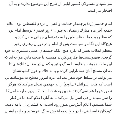
مي‌شود و مسئولان كشور ابايي از طرح اين موضوع ندارند و به آن
افتخار مي‌كنند.
امام خميني(ره) پرچمدار حمايت واقعي از مردم فلسطين بود. اعلام
جمعه آخر ماه مبارك رمضان به‌عنوان «روز قدس» توسط امام بود
كه مظلوميت ملت فلسطين را به دغدغه‌اي جهاني مبدل كرد و
هيچ‌گاه اين نگاه و سياست پس از امام و در دوران رهبري رهبر
معظم انقلاب تغيير كه نكرد هيچ، بلكه جنبه‌هاي عملي بيشتري به خود
گرفت. صهيونيست‌ها فكر‌مي‌كردند هميشه با صحنه‌هايي مواجه‌اند كه
اين ملت هميشه مظلوم با سنگ و تير و كمان در مقابل تانك‌هاي تا
دندان مسلح آنان صف‌آرايي كرده و با به خاك و خون كشيدنشان
مي‌توانند بر تسلط خود بيفزايند، اما غزه امروز مسلح به موشك‌هايي
است كه قلب اسرائيل (تل‌آويو) را به جهنمي تبديل مي‌كند كه هرگز
تصورش را هم نمي‌كردند. همين وحشت است كه وزير خارجه آمريكا
را سراسيمه راهي اسرائيل مي‌كند تا به آنان اعلام كنند ما در كنار
شما هستيم، اعلام آتش‌بس هنوز زود است، به كشتارتان ادامه دهيد.
كودكان فلسطيني را در خواب به آغوش مرگ بفرستيد و خانه‌هايشان