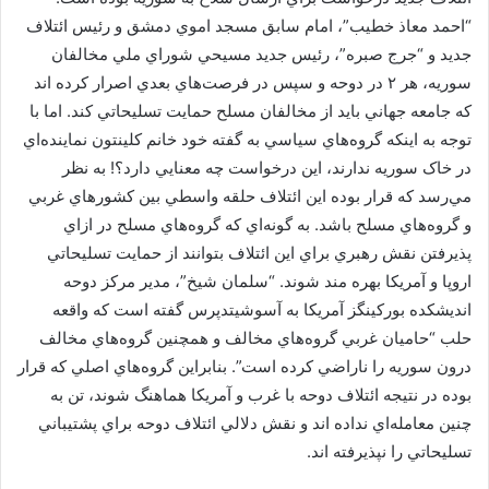
“احمد معاذ خطيب”، امام سابق مسجد اموي دمشق و رئيس ائتلاف
جديد و “جرج صبره”، رئيس جديد مسيحي شوراي ملي مخالفان
سوريه، هر ۲ در دوحه و سپس در فرصت‌هاي بعدي اصرار کرده اند
که جامعه جهاني بايد از مخالفان مسلح حمايت تسليحاتي کند. اما با
توجه به اينکه گروه‌هاي سياسي به گفته خود خانم کلينتون نماينده‌اي
در خاک سوريه ندارند، اين درخواست چه معنايي دارد؟! به نظر
مي‌رسد که قرار بوده اين ائتلاف حلقه واسطي بين کشورهاي غربي
و گروه‌هاي مسلح باشد. به گونه‌اي که گروه‌هاي مسلح در ازاي
پذيرفتن نقش رهبري براي اين ائتلاف بتوانند از حمايت تسليحاتي
اروپا و آمريکا بهره مند شوند. “سلمان شيخ”، مدير مرکز دوحه
انديشکده بورکينگز آمريکا به آسوشيتدپرس گفته است که واقعه
حلب “حاميان غربي گروه‌هاي مخالف و همچنين گروه‌هاي مخالف
درون سوريه را ناراضي کرده است”. بنابراين گروه‌هاي اصلي که قرار
بوده در نتيجه ائتلاف دوحه با غرب و آمريکا هماهنگ شوند، تن به
چنين معامله‌اي نداده اند و نقش دلالي ائتلاف دوحه براي پشتيباني
تسليحاتي را نپذيرفته اند.