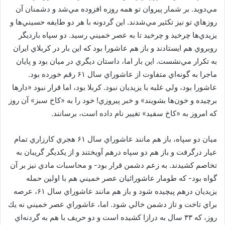
مي‌دويد. بر شمار پيروان تو همه روزه افزوده مي‌شد و دشمنان آن
روزهاي تو نيز تكثير مي‌شدند. اين گردونه با هر دو طايفه حسيني‌ها و
يزيدي‌ها چرخيد و چرخيد تا به عصر خميني رسيد. دو سپاه بارديگر
روبروي هم ايستادند و باز هم عاشورا بود كه اين بار در كربلاي ايران
به تكرار مي‌نشست. اين بار اما، داستان ديگري در ميان بود و پايان
ماجرا به گونه‌اي متفاوت از عاشوراي سال ۶۱ رقم خورده بود.
عاشورا بود، ولي غلبه با يزيديان نبود. كربلا بود، اما قرار نبود «دارها
برچيده و خون‌ها بشويند» و خبر پيروزي! خود را به «كاخ سبز» آن روز
كه امروز به «كاخ سفيد» تغيير نام داده است، برسانند.
ميان دو سپاه، باز هم مانند عاشوراي سال ۶۱ هجري كارزاري تمام
عيار درگرفت و باز هم دو سپاه درهم آويختند و از يكديگر گريبان به
تخاصم كشيدند. به زعم دشمن قرار بود- و محاسبات مادي نيز بر آن
گواه بود- كه طومار عاشورائيان عصر خميني هم با اولين حمله
يزيديان درهم پيچيده شود و باز هم مانند عاشوراي سال ۶۱، عرصه
براي تاخت و تاز دشمن خالي شود. اما، عاشوراي عصر خميني نه يك
روز، كه ۳۳ سال به درازا كشيده است و دو حريف با هم به گردنه‌اي