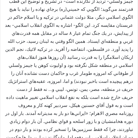
جيمز ولسلي- ترديد از نگارنده است- در تشريح و توضيح اين قطب
قدرتمند مي‌گويد؛ الگويي كه خميني(ره) برجاي نهاده را نبايد با هيچ
الگوي اسلامي ديگر، مثلا دولت عثماني در تركيه و يا اسلام حاكم در
عربستان مقايسه كرد. اين الگو- اشاره به الگوي انقلاب اسلامي- بعد
از پيدايش، در يك جنگ تمام عيار ۸ ساله در مقابل همه قدرت‌هاي
غربي و منطقه‌اي ايستاد. همين الگو وقتي به لبنان رسيد، حزب الله
را پديد آورد. در فلسطين، انتفاضه را آفريد. در تركيه لائيك، نجم الدين
اربكان اسلامگرا را به قدرت رسانيد (آن روزها هنوز انقلاب‌هاي
اسلامي در منطقه شكل نگرفته بود و اوليوت كوهن يا جيمز ولسلي
از طوفاني كه امروزه طومار غرب و حاكمان دست نشانده آنان را
درهم پيچيده است باخبر نبودند) و اما، امروزه، عقبه‌هاي استراتژيك
حريف در منطقه، مصر، يمن، تونس، ليبي و… نه فقط از دست
حريف خارج شده است بلكه به نفع انقلاب اسلامي تغيير ماهيت داده
است و به قول آقاي حسنين هيكل، سردبير كهنه كار و معروف
روزنامه مصري الاهرام؛ «ايراني‌ها دو بار به مديترانه آمدند. بار اول در
دوره هخامنشيان و با زور اسلحه و قواي نظامي. آن بار دوام زيادي
نياوردند، چرا كه فقط سرزمين‌ها را تسخير كرده بودند و بار دوم در
دوران انقلاب اسلامي، اين دفعه اما، ماندگارند زيرا، بر دل‌ها حكومت