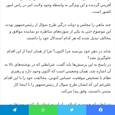
آفريني گرديده و اين ويژگي به واسطه وجود ولايت امر در راس امور
کشور است.
چند ماهي را مجلس و دولت درگير طرح سوال از رئيس‌جمهور بودند.
اين موضوع حتي به يکي از سوژه‌هاي مناظره دو نماينده موافق و
مخالف تبديل شده که هر کدام استدلال خود را داشتند.
شايد در ذهن خود بپرسيد چرا اکنون؟ چرا از همان ابتدا از اين اقدام
جلوگيري نشد؟
در پاسخ به اين پرسش‌ها بايد گفت، شرايطي که در نوشته‌هاي بالا به
آن اشاره شد، همان وضعيتي است که اکنون وجود دارد و رهبري
نظام با تشخيص موقعيت حساس کنوني، مخالفت خود را با اين اقدام
عليرغم اين که ايشان طرح سوال از رئيس‌جمهور را تا اينجا کار
مثبتي دانستند، وفق پيدا مي‌کند.
شرايط براي جمهوري اسلامي ايران به عنوان يک کشور مستقل و
کشوري که براي زياده طلبان و زورگويان عالم، چالش‌هاي جدي