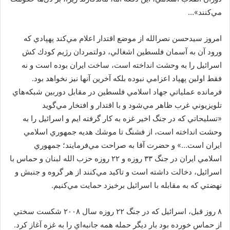
مي‌كنند»…
امروز سيدحسن نصرالله از موضع اقتدار اعلام مي‌كند پهپادي كه
ورود آن به آسمان فلسطين اشغالي، دولتمردان رژيم كودك كش
اسرائيل را به وحشت انداخته است، ساخت ايران بوده است و نه
فقط اولين پهپاد اعزامي نبوده بلكه آخرين آنها نيز نخواهد بود.
فرمانده عملياتي جهاد اسلامي فلسطين در مقابل دوربين شبكه‌هاي
تلويزيوني غرب ظاهر مي‌شود و با اقتدار و افتخار مي‌گويد
«تسليحاتي كه در جنگ اخير غزه به كار گرفته ايم و اسرائيل را به
وحشت انداخته است، از فشنگ تا موشك هديه جمهوري اسلامي
ايران است…» و حضرت آقا به صراحت مي‌فرمايند؛ جمهوري
اسلامي ايران در جنگ ۳۳ روزه و ۲۲ روزه حزب الله لبنان و حماس با
اسرائيل، دخالت داشته است و تاكيد مي‌كنند از هر گروه و جنبش و
نهضتي كه به مقابله با اسرائيل برخيزد حمايت مي‌كنيم.
۸ روز قبل، اسرائيل كه در جنگ ۲۲ روزه سال ۲۰۰۸ شكست سختي
از حماس خورده بود بار ديگر حمله همه جانبه‌اي را به غزه آغاز كرد.