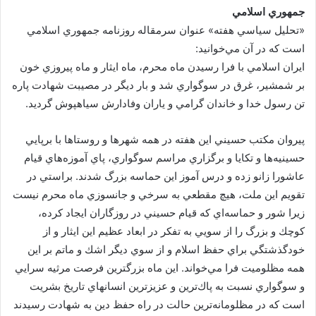
جمهوري اسلامي
«تحليل سياسي هفته» عنوان سرمقاله روزنامه جمهوري اسلامي
است كه در آن مي‌خوانيد:
ايران اسلامي با فرا رسيدن ماه محرم، ماه ايثار و ماه پيروزي خون
بر شمشير، غرق در سوگواري شد و بار ديگر در مصيبت شهادت پاره
تن رسول خدا و خاندان گرامي و ياران وفادارش سياهپوش گرديد.
پيروان مكتب حسيني اين هفته در همه شهرها و روستاها با برپايي
حسينيه‌ها و تكايا و برگزاري مراسم سوگواري، پاي آموزه‌هاي قيام
عاشورا زانو زده و درس آموز اين حماسه بزرگ شدند. براستي در
تقويم اين ملت، هيچ مقطعي به سرخي و جانسوزي ماه محرم نيست
زيرا شور و حماسه‌اي كه قيام حسيني در روزگاران ايجاد كرده،
كوچك و بزرگ را از سويي به تفكر در ابعاد عظيم اين ايثار و از
خودگذشتگي براي حفظ اسلام و از سوي ديگر اشك و ماتم بر اين
همه مظلوميت فرا مي‌خواند. اين ماه بزرگترين فرصت مرثيه سرايي
و سوگواري نسبت به پاك‌ترين و عزيزترين انسانهاي تاريخ بشريت
است كه در مظلومانه‌ترين حالت در راه حفظ دين به شهادت رسيدند