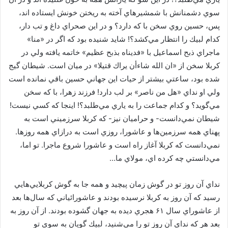
سوي دشمنانش با شمشيرهاي آخته به ريختن خونش ايستاده اند،
پس، حسين روي سخن با كه دارد؟ و در اين صحراي داغ و تب دار،
كدام لبيك را انتظار مي‌كشد؟! شايد شنيده بود كه اگر در «منا»
ماجراي ذبح اسماعيل با «فديناه بذبح عظيم» خاتمه يافته ولي در
كربلا سخن از «ان الله شاءأن يراك قتيلا» در ميان است. شيطان گيج
شده بود، ساعتي بيشتر از حيات اين جهاني حسين باقي نمانده است
ولي او نداي «هل من ناصر» بر لب دارد! فرزند زهرا، با كه سخن
مي‌گويد؟ و كدام جماعت را به ياري مي‌طلبد؟! اينجا كه كسي نيست!
شيطان نمي‌دانست- و حراميان نيز- كه كربلا سرزميني است به
پهناي همه سرزمين‌ها و عاشورا، روزي است به درازاي همه روزها.
نمي‌دانست كه كربلا آغاز راه است و عاشورا شروع ماجرا. تو اما،
مي‌دانستي چه كرده اي، مولاي ما…
نداي آن روز تو در گوش زمان پيچيد و همه جا به گوش كربلايي‌هايي
رسيد كه آن روز به كربلا نرسيده بودند و عاشورائياني كه سال‌ها بعد
از عاشوراي سال ۶۱ هجري ديده به جهان گشوده بودند. از آن روز به
بعد هر كه نداي آن روز تو را مي‌شنيد، لبيك گويان به سوي تو