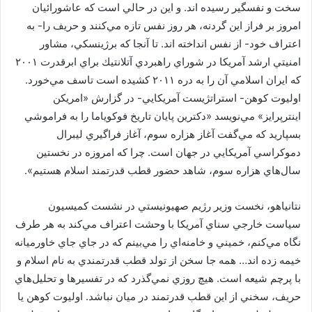
سخت و نفسگير رسيده اند. و اين در حالي است كه عاشورائيان
امروز بر فراز اين گردنه، هر روز نفس تازه مي‌كنند و حريف را- به
اعتراف خود- از نفس انداخته اند. تا آنجا كه برژينسكي، مشاور
امنيتي ارشد آمريكا در شوراي راهبردي آتلانتيك براي ابرقدرت ۲۰۰۱
كه ايران اسلامي آن را به دره ۲۰۱۱ كشيده است تاسف مي‌خورد.
اوليوت كوهن- استراتژيست آمريكايي- در گزارش «امريكن
اينترپرايز» مي‌نويسد «دكترين پايان تاريخ فوكوياما را به فراموشي
بسپاريد كه مي‌گفت آغاز هزاره سوم، آغاز فراگيري ليبرال
دموكراسي آمريكايي در جهان است. چرا كه امروزه در نخستين
سال‌هاي هزاره سوم، شاهد حضور قطب قدرتمند اسلام هستيم».
نتانياهو، نخست وزير رژيم صهيونيستي در نشست كميسيون
سياست خارجي سناي آمريكا با وحشت اعتراف مي‌كند به هر طرف
نگاه مي‌كنم، خميني و خامنه‌اي را مي‌بينم كه در جاي جاي خاورميانه
خيمه زده اند… همه جا سخن از تولد قطب قدرتمندي به نام اسلام و
با پرچم شيعه است. هيچ روزي نمي‌گذرد كه در تفسيرها و تحليل‌هاي
حريف، سخني از اين قطب قدرتمند در ميان نباشد. اوليوت كوهن يا