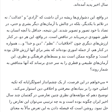
سال اخير پديد آمده‌اند.
در واقع، اين دشواري‌ها ريشه در آن داشت که “آزادي” و “عدالت”، نه
در تلائم با يکديگر، بلکه در چالش با آرمان‌هاي ديگر بشري و حتي، در
تضاد با خود تصور و تصوير شدند. اين نتيجه، حداقل با آنچه انسان به
طور شهودي درمي‌يابد در تناقض است. در واقع، اين هر دو، در کنار
ارزش‌هاي ديگري چون “اخلاقيات”، “نظم”، “دين و خدا” و…، همواره
در کنار هم، از جمله اموري بوده‌اند که بشر براي آنها ارزش قائل بوده
است؛ و چگونه ممکن است بند و بسط‌هاي فرهنگي و نظري، اين
آرمان‌هاي طبيعي و فطري را به سر حدي برساند که آنها متناقض به
شمار روند؟
•‏ مي‌خواهم در اين فرصت، از يک چشم‌انداز اصولگرايانه که تکيه‌
اصلي خود را بر بنيادهاي معرفتي و اخلاقي دين استوار مي‌کند،
توضيح دهم که مؤلفه‌هاي نظري چنين تعارضي در گفتمان چند سال
اخير ايران چگونه بوده است و به چه ترتيبي مي‌توان اين تعارض را
حل نمود. روشن است که فيصله دادن به اين تعرض مآلاً به معناي