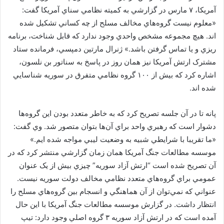
آمريکا، ۷ مارس در گزارشي به کميته نظامي سناي آمريکا گفت:
«معلوم نيست گروه‌هاي مخالف مسلح از چه کساني تشکيل شده
اند. هيچ مجموعه مشخص واحدي وجود ندارد که قابل شناخت، برنامه
ريزي و يا تماس گرفتن باشد.» ژنرال مارتين دمپسي، فرمانده ستاد
مشترک ارتش آمريکا نيز همان روز در پاسخ به سناتور بن نلسون،
اشاره کرد که بيش از ۱۰۰ گروه نظامي متفرق در سوريه شناسايي
شده اند.
پانه تا در آن جلسه تصريح کرد که به خاطر متعدد بودن اين گروه‌ها
دشوار است که رهبري واحد براي آن‌ها بتوان متصور شد. وي گفت:
«ما تقريبا با شرايطي شبيه به وضعيت ليبي مواجه شده ايم.»
موسسه مطالعات جنگ آمريکا همان زمان گزارشي منتشر کرد که در
آن تصريح شده است “ارتش آزاد سوريه” چيزي بيش از يک عنوان
عمومي براي گروه‌هاي متعدد نظامي مخالف دولت سوريه نيست.
عنواني که نمي‌توان از آن هماهنگي و انسجام بين گروه‌هاي مسلح را
انتظار داشت. در گزارش موسسه مطالعات جنگ آمريکا با اين حال
آمده است که در ارتش آزاد سوريه ۳ گروه اصلي وجود دارد: تيپ