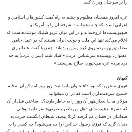
را بر سرشان ويران كنيد.
غزه امروز همچنان مظلوم و چشم به راه كمك كشورهاي اسلامي و
اعرابي است كه چند دهه است شرفشان را به ‌آمريكا و
صهيونيست‌ها فروخته‌اند و در اين ميان غريو شليك موشك‌هاست كه
اعلام مي‌كند تنها اين ملت و دولت ايران هستند كه در عمل حامي
مظلوم‌ترين مردم روي كره زمين بوده‌اند. چه زيبا گفت عبدالباري
عطوان، نويسنده سرشناس عرب: «اشك شما (سران عرب) به چه
درد مردم غزه مي‌خورد، سلاح بفرستيد.»
كيهان
«روي سخن با كه بود ؟!» عنوان يادداشت روز روزنامه كيهان به قلم
حسين شريعتمداري است كه در آن ميخوانيد:
مولاي ما…! بعدازظهر آن روز را به خاطر داريد؟… ساعتي قبل از آن
كه «سر» بدهيد، نداي «هل من ناصر ينصرني» سر داديد. وقتي
صدايتان در فضاي غم گرفته كربلا پيچيد، شيطان انگشت حيرت به
دندان گزيد كه فرزند رسول خدا(ص) را چه مي‌شود؟ چه كسي را به
ياري مي‌طلبد؟! در اين سو كه يارانش همه به خون غلتيده اند و در آن