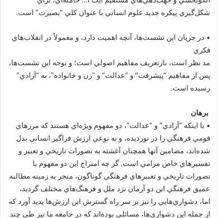
شکل‌گيري پيکره جديد علوم انساني با عنوان کلي “بصيرت” است.
•‏ در جريان اين نشست‌ها، آنچه اهميت دارد، و معمولاً در انقلاب‌هاي
فکري
مد نظر است، بازتعريف مفاهيم اصولي است؛ و توجه اين نشست‌ها،
پس از مفاهيم “پيشرفت” و “عدالت” و “زن و خانواده”، به “آزادي”
رسيده است.
‏‏
برهان
‏•‏ با اينکه “آزادي” و “عدالت”، دو مفهوم ويژه‌اي هستند که مرزهاي
قومي فرهنگي را در نورديده، و به نوعي ارزش فراگير انساني بدل
شده‌اند، مضامين آنها همچنان آغشته به تصورات تاريخي و تعبير و
تفسيرهاي خاص مرامي است. گر چه امتزاج اين دو مفهوم با
تصورات تاريخي و تعبيرهاي فرهنگي گوناگون، منجر به زمينه‌ مطالبه‌
عميق فرهنگي اين دو آرمان نزد ملل و فرهنگ‌هاي مختلف گرديد،
اما، دشواري‌هايي را نيز بر سر راه گسترش اين ارزش‌ها پديد آورد که
از جمله اين دشواري‌ها، مسائلي بوده‌اند که در جامعه‌ ما نيز طي چند