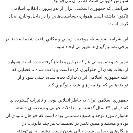
سياوش كاوياني است كه در آن مي‌خوانيد:
شرايطي که جمهوري اسلامي ايران از بدو پيروزي انقلاب اسلامي
تاکنون داشته است همواره حساسيت‌هايي را در داخل وخارج ايجاد
کرده است.
اين شرايط به واسطه موقعيت‌ زماني و مکاني باعث شده است تا در
برخي تصميم‌گيري‌ها تغييراتي ايجاد شود.
تغييرات و تصميماتي هم که در اين مقاطع گرفته شده است همواره
از تبعات بعدي آن جلوگيري کرده است و باعث شده تا فضايي که
عليه جمهوري اسلامي ايران تدارک ديده شده، خنثي شود و از
توطئه‌هايي که برنامه‌ريزي شد، جلوگيري کند.
جمهوري اسلامي ايران به خاطر انقلابي بودن و تاثيرات گسترده‌اي
که در اين ۳۴ سال گذشته بر معادلات جهاني و منطقه‌اي داشته،
همواره مورد توجه و طمع دشمناني بوده است که خواهان نابودي آن
بوده و هستند و همين تغيير در تصميمات هر چند قانوني، در
بزنگاه‌هاي حساس سبب خالي شدن دست دشمن براي توطئه