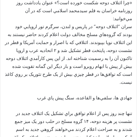
«چرا ائتلاف دوحه شکست خورده است؟» عنوان يادداشت روز
روزنامه خراسان به قلم سيدمحمد اسلامي است كه در آن
مي‌خوانيد:
سران “ائتلاف دوحه” در پاريس و لندن، سرگرم تور اروپايي خود
بودند که گروه‌هاي مسلح مخالف دولت اعلام کردند حاضر نيستند به
اين ائتلاف نوپا بپيوندند. ائتلافي که با اصرار و حمايت آمريکا و قطر در
نشست دوحه، پايتخت قطر تشکيل شد و ۲ اتحاديه عرب و اروپا
تاکنون آن را به رسميت شناخته اند. از اين پس کارآمدي ائتلاف دوحه
بيش از پيش با ابهام روبرو است و بار ديگر اين گمانه تقويت شده
است که توافق‌ها در قطر چيزي بيش از يک طرح تئوريک بر روي کاغذ
نيست.
جهادي ها، سلفي‌ها و القاعده، سنگ پيش پاي غرب
تنها چند روز پس از اعلام توافق براي تشکيل يک ائتلاف جديد در
نشست پر هزينه دوحه، ۱۴ گروه مسلح در حلب دور يک ميز جمع
شدند و به صراحت اعلام کردند مي‌خواهند گروهي جديد به اسم