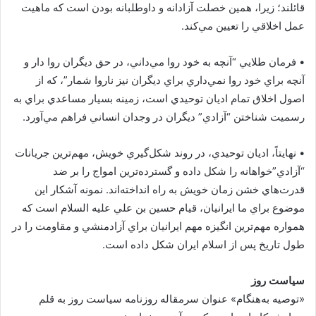
قائلند؛ زيرا، همين خصلت آزادانه و داوطلبانه بودن است که ماهيت
عمل اخلاقي را تعيين مي‌کند.
•‏ فرمان طلايي “آنچه به خود روا مي‌داني، در حق ديگران روا دار و
آنچه براي خود روا نمي‌داري براي ديگران نيز ناروا شمار”، که از
اصول اخلاق تمام اديان توحيدي است، زمينه‌ بسيار مساعدي براي به
رسميت شناختن “آزادي” ديگران در وجدان انساني فراهم مي‌آورد.
•‏ نهايتاً، اديان توحيدي، در روند شکل‌گيري خويش، مهم‌ترين جريانات
“آزادي”‌خواهانه را شکل داده و گسترده‌ترين امواج را بر ضد
قدرت‌هاي خشن زمان خويش به راه انداخته‌اند. نمونه‌ آشکار اين
موضوع براي ما ايرانيان، قيام حسين بن علي عليه السلام است که
همواره مهم‌ترين انگيزه‌ مهم ايرانيان براي آزادمنشي و مقاومت را در
طول تاريخ پس از اسلام ايران شکل داده است.
‏سياست روز
«توصيه به‌هنگام» عنوان سرمقاله روزنامه سياست روز به قلم