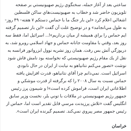
ساعتي بعد از آغاز حمله، سخنگوي رژيم صهيونيستي بر صفحه
تلويزيون حاضر شد و خطاب به صهيونيست‌هاي ساكن فلسطين
اشغالي اعلام كرد «اين بار جنگ ما با حماس دستكم ۷ هفته- ۴۹ روز-
به طول مي‌انجامد» و در توضيح علت آن گفت «اين بار تصميم گرفته
ايم حماس را براي هميشه از ميان برداريم»!… اسرائيل اما، فقط سه
روز بعد، وقتي با مقاومت جانانه حماس و جهاد اسلامي روبرو شد، به
دريوزگي آتش بس رفت. همان روز نشريه نوول ابزرواتور فرانسه به
نقل از يك مقام رژيم صهيونيستي كه نخواسته بود نامش فاش شود
نوشت «تصور مي‌كنم نتانياهو به نيابت از ايران در حال نابودي
اسرائيل است. نمي‌دانم چرا آقاي نتانياهو، قدرت افزايش يافته
حماس نسبت به سال ۲۰۰۸ را كه برگرفته از قدرت موشكي و
اطلاعاتي ايران است، فراموش كرده است»! و شيمون پرز رئيس
جمهور رژيم صهيونيستي در ملاقات با توني بلر، نخست وزير سابق
انگليس گفت «تلاش پرزيدنت مرسي قابل تقدير است اما، حماس از
رئيس جمهور مصر پيروي نمي‌كند. تصميم گيرنده ايران است».
خراسان