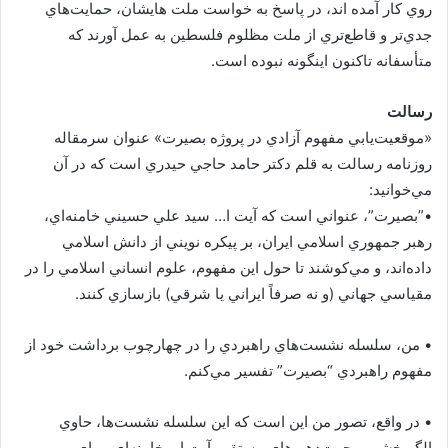
روي كار آمده اند، در پاسخ به خواست ملت هايشان، حمايت‌هاي
جدي‌تر و قاطع‌تري از ملت مظلوم فلسطين به عمل آورند كه
متأسفانه تاكنون اينگونه نبوده است.
رسالت
«موقعيت‌يابي مفهوم آزادي در پروژه بصيرت» عنوان سرمقاله
روزنامه رسالت به قلم دكتر حامد حاجي حيدري است كه در آن
مي‌خوانيد:
‏•‏”بصيرت”، عنواني است که آيت ا… سيد علي حسيني خامنه‌اي،
رهبر جمهوري اسلامي ايران، بر پيکره نويني از دانش اسلامي
داده‌اند، و مي‌کوشند تا حول اين مفهوم، علوم انساني اسلامي را در
مقياسي جهاني (و نه صرفاً ايراني يا شرقي) بازسازي کنند.
•‏ من، سلسله نشست‌هاي راهبردي را در چهارچوب برداشت خود از
مفهوم راهبردي “بصيرت” تفسير مي‌کنم.
•‏ در واقع، تصور من اين است که اين سلسله نشست‌ها، حاوي
الگوبخشي و جهت‌دهي‌هاي مستقيم آيت ا… خامنه‌اي، براي