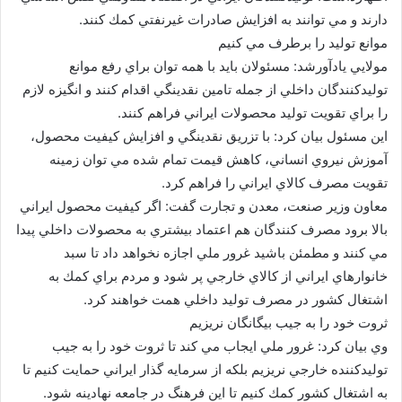
دارند و مي توانند به افزايش صادرات غيرنفتي كمك كنند.
موانع توليد را برطرف مي كنيم
مولايي يادآورشد: مسئولان بايد با همه توان براي رفع موانع
توليدكنندگان داخلي از جمله تامين نقدينگي اقدام كنند و انگيزه لازم
را براي تقويت توليد محصولات ايراني فراهم كنند.
اين مسئول بيان كرد: با تزريق نقدينگي و افزايش كيفيت محصول،
آموزش نيروي انساني، كاهش قيمت تمام شده مي توان زمينه
تقويت مصرف كالاي ايراني را فراهم كرد.
معاون وزير صنعت، معدن و تجارت گفت: اگر كيفيت محصول ايراني
بالا برود مصرف كنندگان هم اعتماد بيشتري به محصولات داخلي پيدا
مي كنند و مطمئن باشيد غرور ملي اجازه نخواهد داد تا سبد
خانوارهاي ايراني از كالاي خارجي پر شود و مردم براي كمك به
اشتغال كشور در مصرف توليد داخلي همت خواهند كرد.
ثروت خود را به جيب بيگانگان نريزيم
وي بيان كرد: غرور ملي ايجاب مي كند تا ثروت خود را به جيب
توليدكننده خارجي نريزيم بلكه از سرمايه گذار ايراني حمايت كنيم تا
به اشتغال كشور كمك كنيم تا اين فرهنگ در جامعه نهادينه شود.