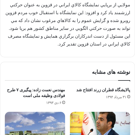
مولايي از برپايي نمايشگاه كالاي ايراني در قزوين به عنوان حركتي
ارزشمند ياد كرد و افزود: اين نمايشگاه با استقبال خوب مردم قزوين
روبرو شده و گرايش عموم را به كالاهاي مرغوب نشان داد كه مي
تواند به صورت حركتي الگويي در ساير مناطق كشور هم برپا شود.
اين مسئول از دست اندركاران برگزاري همايش و نمايشگاه مصرف
كالاي ايراني در استان قزوين تقدير كرد.
نوشته های مشابه
پالایشگاه قطران زرند افتتاح شد
مهندس نعمت زاده: پیگیری ۷ طرح
فولادی وظیفه ملی است
۳۱ مرداد ۱۳۹۴
۶ دی ۱۳۹۳