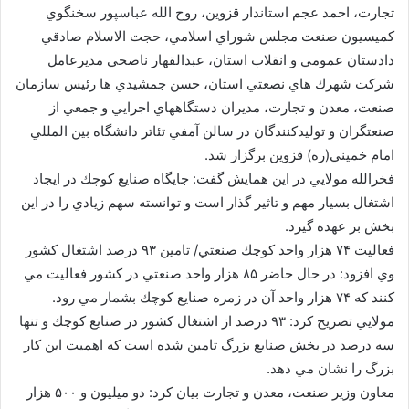
تجارت، احمد عجم استاندار قزوين،‌ روح الله عباسپور سخنگوي
كميسيون صنعت مجلس شوراي اسلامي، حجت الاسلام صادقي
دادستان عمومي و انقلاب استان، عبدالقهار ناصحي مديرعامل
شركت شهرك هاي نصعتي استان، حسن جمشيدي ها رئيس سازمان
صنعت، معدن و تجارت، مديران دستگاههاي اجرايي و جمعي از
صنعتگران و توليدكنندگان در سالن آمفي تئاتر دانشگاه بين المللي
امام خميني(ره) قزوين برگزار شد.
فخرالله مولايي در اين همايش گفت: جايگاه صنايع كوچك در ايجاد
اشتغال بسيار مهم و تاثير گذار است و توانسته سهم زيادي را در اين
بخش بر عهده گيرد.
فعاليت ۷۴ هزار واحد كوچك صنعتي/ تامين ۹۳ درصد اشتغال كشور
وي افزود:‌ در حال حاضر ۸۵ هزار واحد صنعتي در كشور فعاليت مي
كنند كه ۷۴ هزار واحد آن در زمره صنايع كوچك بشمار مي رود.
مولايي تصريح كرد: ۹۳ درصد از اشتغال كشور در صنايع كوچك و تنها
سه درصد در بخش صنايع بزرگ تامين شده است كه اهميت اين كار
بزرگ را نشان مي دهد.
معاون وزير صنعت، معدن و تجارت بيان كرد: دو ميليون و ۵۰۰ هزار