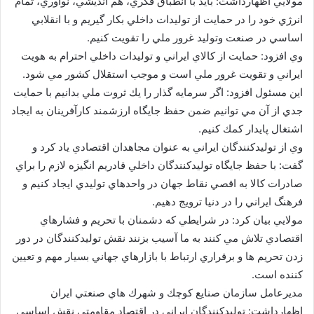
مولايي اظهارداشت: بايد با انطباق فكري، هم انديشي، نوآوري، تمام
انرژي خود را در حمايت از توليدات داخلي بكار گيريم و با انقلابي
اساسي در صنعت وتوليد غرور ملي را تقويت كنيم.
وي افزود: حمايت از كالاي ايراني و توليدات داخلي احترام به هويت
ايراني و تقويت غرور ملي است و موجب استقلال كشور مي شود.
اين مسئول افزود: اگر سرمايه گذار را يك ثروت ملي بدانيم با حمايت
جدي از آن مي توانيم ضمن حفظ جايگاه ارزشمند كارآفرينان به ايجاد
اشتغال پايدار كمك كنيم.
وي از توليدكنندگان ايراني به عنوان مجاهدان اقتصادي ياد كرد و
گفت: با حفظ جايگاه توليدكنندگان داخلي قادريم انگيزه لازم را براي
صادرات كالا به اقصي نقاط جهان در واحدهاي توليدي ايجاد كنيم و
فرهنگ ايراني را در دنيا ترويج دهيم.
مولايي بيان كرد: در شرايطي كه دشمنان با تحريم و فشارهاي
اقتصادي تلاش مي كنند به ما آسيب بزنند نقش توليدكنندگان در دور
زدن تحريم ها و برقراري ارتباط با بازارهاي جهاني بسيار مهم و تعيين
كننده است.
مديرعامل سازمان صنايع كوچك و شهرك هاي صنعتي ايران
اظهارداشت: توليدكنندگان ايراني در اقتصاد مقاومتي نقش اساسي