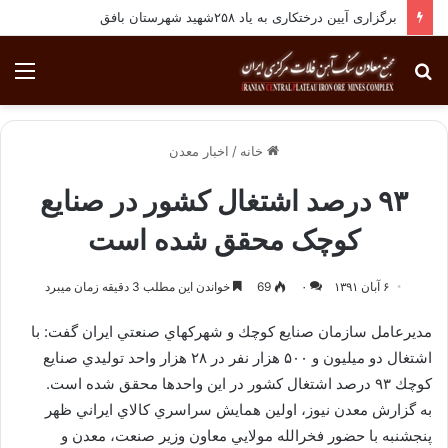
برگزاری آیین درختکاری به یاد ۲۵۸شهید شهرستان بافق
جستجو
منو
برای
خانه
/
اخبار معدن
۹۳ درصد اشتغال کشور در صنایع
کوچک محقق شده است
۶ آبان ۱۳۹۱
۰
69
خواندن این مطلب 3 دقیقه زمان میبرد
مديرعامل سازمان صنايع كوچك و شهركهاي صنعتي ايران گفت:‌ با
اشتغال دو ميليون و ۵۰۰ هزار نفر در ۲۸ هزار واحد توليدي صنايع
كوچك ۹۳ درصد اشتغال كشور در اين واحدها محقق شده است.
به گزارش معدن نيوز، اولين همايش سراسري كالاي ايراني ظهر
پنجشنبه با حضور فخرالله مولايي معاون وزير صنعت، معدن و