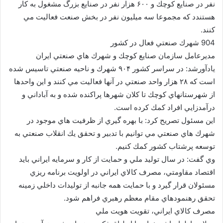
نفر در صنايع كوچك و ۶۰۰ هزار نفر در صنايع بزرگ مشغول به كار
هستندد كه مجموعا سه ميليون نفر در بخش صنعت فعاليت مي
كنند.
904 شهرك صنعتي فعال در كشور
مديرعامل سازمان صنايع كوچك و شهرك هاي صنعتي ايران
يادآورشد: در سراسر كشور ۹۰۴ شهرك و ناحيه صنعتي تاسيس شده
است كه ۲۸ هزار واحد صنعتي در آنها فعاليت مي كنند و اين واحدها
از شهرستانهاي كوچك تا كلان شهرها پراكنده شده و به آباداني و
درآمدزايي افراد كمك كرده است.
اين مسئول تصريح كرد: با بهره گيري از ظرفيت هاي موجود در
شهرك هاي صنعتي مي توانيم با تدبير و تحقق يك انقلاب صنعتي به
توسعه پرشتاب كشور كمك كنيم.
وي گفت: در سال توليد ملي و حمايت از كار و سرمايه ايراني بايد
اقتصاد مقاومتي، مصرف كالاي ايراني در اولويت برنامه ريزي
مسئولان قرار گيرد و با حمايت همه جانبه از توليدات داخلي زمينه
تحقق رهنمودهاي مقام معظم رهبري فراهم شود.
مصرف كالاي ايراني، تقويت هويت ملي