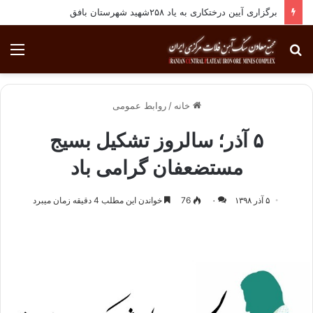
برگزاری آیین درختکاری به یاد ۲۵۸شهید شهرستان بافق
جستجو
منو
برای
خانه
/
روابط عمومی
۵ آذر؛ سالروز تشکیل بسیج
مستضعفان گرامی باد
۵ آذر ۱۳۹۸
۰
76
خواندن این مطلب 4 دقیقه زمان میبرد