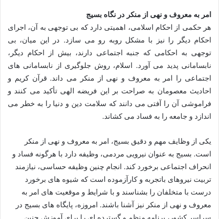
امر به معروف و نهی از منکر در نگاه بسیج
هر حکمی از احکام اسلامی، اهمیتی دارد که بی توجهی به آن، اجرای
احکام دیگر را نیز با مشکل روبه رو می سازد. در این میان، بی
توجهی به احکامی که جنبه اجتماعی دارند، بیش از احکام دیگر،
نابسامانی پدید می آورد. اسلام، روش جلوگیری از نابسامانی های
اجتماعی را امر به معروف و نهی از منکر می داند. قرآن کریم و
احادیث معصومان به صراحت بر این فریضه الهی تأکید می کنند و
فراموشی آن را آفتی می دانند که سلامت دین و دنیا را به خطر می
اندازد و جامعه را به فساد می کشاند.
یکی از وظایف مهم و دقیق بسیج، امر به معروف و نهی از منکر
است. بسیج به عنوان نیرویی مردمی، وظیفه دارد با هرگونه فساد و
انحراف اجتماعی برخورد کند. انجام چنین وظیفه حساسی، نیازمند
تربیت نیروهای باتجربه و کارآزموده است که شیوه های برخورد
درست با متخلفان را بشناسند و با شرایط و موقعیت های امر به
معروف و نهی از منکر نیز آشنا باشند. امروزه، پایگاه های بسیج در
سراسر کشور، برنامه منظم و گسترده ای را برای آموزش چنین