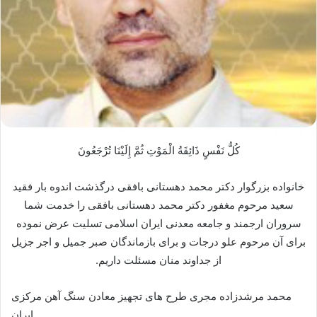
كُلُّ نَفْسٍ ذَائِقَةُ الْمَوْتِ ثُمَّ إِلَيْنَا تُرْجَعُونَ
خانواده بزرگوار دکتر محمد دهستانی بافقی درگذشت اندوه بار فقید
سعید مرحوم مغفور دکتر محمد دهستانی بافقی را خدمت شما
سروران ارجمند و جامعه معدنی ایران اسلامی تسلیت عرض نموده
برای آن مرحوم علو درجات و برای بازماندگان صبر جمیل و اجر جزیل
از جداوند منان مسئلت داریم.
محمد مرشدزاده مجری طرح های تجهیز معادن سنگ آهن مرکزی
ایران