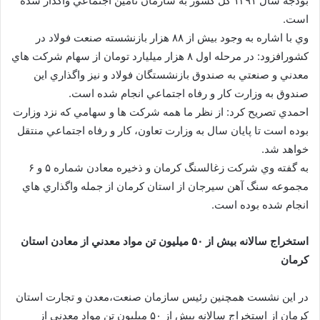
بودجه سال ۱۳۹۱ كل كشور به سازمان تامين اجتماعي واگذار شده
است.
وي با اشاره به وجود بيش از ۸۸ هزار بازنشسته صنعت فولاد در
كشورافزود: در مرحله اول ۸ هزار ميليارد تومان از سهام شركت هاي
معدني و صنعتي به صندوق بازنشستگان فولاد و نيز واگذاري اين
صندوق به وزارت كار و رفاه اجتماعي انجام شده است.
احمدي تصريح كرد: از نظر ما همه شركت ها و سهامي كه نزد وزارت
بوده است تا پايان سال به وزارت تعاون، كار و رفاه اجتماعي منتقل
خواهد شد.
به گفته وي شركت زغالسنگ كرمان و ذخيره معادن شماره ۵ و ۶
مجموعه سنگ آهن سيرجان از استان كرمان از جمله واگذاري هاي
انجام شده بوده است.
استخراج سالانه بيش از ۵۰ ميليون تن مواد معدني از معادن استان
كرمان
در اين نشست همچنين رئيس سازمان صنعت،معدن و تجارت استان
كرمان از استخراج سالانه بيش از ۵۰ ميليون تن مواد معدني از