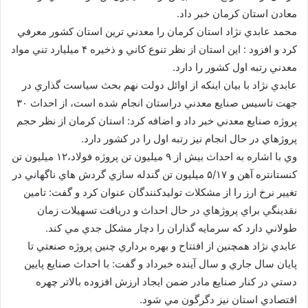
معادن استان كرمان خبر داد.
محمد عابدي نژاد استان كرمان را معدني ترين استان كشور معرفي
كرد و افزود : اين استان از نظر تنوع كاني و ذخيره ۴ ميليارد تني مواد
معدني رتبه اول كشور را دارد.
عابدي نژاد با بيان اينكه از اوائل دولت نهم بحث سياست گذاري در
جهت تاسيس صنايع معدني دراستان انجام شده است، از احداث ۳۰
پروژه صنايع معدني خبر داد و اضافه كرد: استان كرمان از نظر حجم
پروژهاي در حال انجام نيز رتبه اول را در كشور دارد.
وي با اشاره به احداث بيش از ۹ ميليون تن پروژه فولاد،۱۲ ميليون تن
كنستانتره آهن و ۵/۱۷ ميليون تن گندله سازي گردش هاي ناگهاني در
تغيير نرخ ارز را از مشكلات توليدكنندگان عنوان كرد و گفت: تامين
نقدينگي براي پروژهاي در حال احداث و دريافت تسهيلات زمان
طولاني دارد كه سرمايه گذاران را دچار مشكل جدي مي كند.
عابدي نژاد همچنين از افتتاح و بهره برداري چنين پروژه صنعتي تا
پايان سال جاري و سال آينده خبرداد و گفت: با احداث صنايع پايين
دستي در كنار صنايع مادر ضمن ايجاد ارزش افزوده بالاتر چهره
اقتصادي استان نيز دگرگون مي شود.