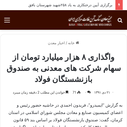
برگزاری آیین درختکاری به یاد ۲۵۸شهید شهرستان بافق
جستجو
منو
برای
خانه
/
اخبار معدن
واگذاری ۸ هزار میلیارد تومان از
سهام شرکت های معدنی به صندوق
بازنشستگان فولاد
۲۱ دی ۱۳۹۱
۰
71
خواندن این مطلب 2 دقیقه زمان میبرد
به گزارش “ايميدرو”، فريدون احمدي در حاشيه حضور رئيس و
اعضاي كميسيون صنايع و معادن مجلس شوراي اسلامي در استان
كرمان، گفت: صندوق بازنشستگان فولاد بر اساس بند ۵۹ قانون