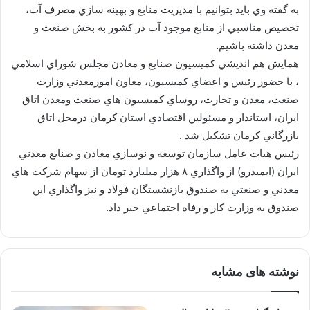
به گفته وي بايد بتوانيم با مديريت منابع و بهينه سازي مصرف آب،
تخصيص مناسبي از منابع موجود آب در كشور به بخش صنعت و
معدن داشته باشيم.
همايش هم انديشي كميسيون صنايع و معادن مجلس شوراي اسلامي
، با حضور رئيس و اعضاي كميسيون، معاون امورمعدني وزارت
صنعت، معدن و تجارت، روساي كميسيون هاي صنعت ومعدن اتاق
ايران، استاندار و مسئولين اقتصادي استان كرمان درمحل اتاق
بازرگاني كرمان تشكيل شد .
رئيس هيات عامل سازمان توسعه و نوسازي معادن و صنايع معدني
ايران (ايميدرو) از واگذاري ۸ هزار ميليارد تومان از سهام شركت هاي
معدني و صنعتي به صندوق بازنشستگان فولاد و نيز واگذاري اين
صندوق به وزارت كار و رفاه اجتماعي خبر داد.
نوشته های مشابه