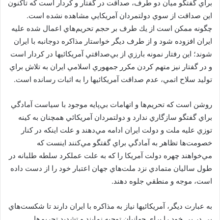
براي گفتگو ميان دو طرف، صداقت در گفتار و كردار است كه تاكنون
اين صداقت از سوي دولتمردان آمريكايي مشاهده نشده است.
چگونه ممكن است از يك طرف بر حجم تحريم‌هاي اعمال شده عليه
ايران افزوده شود و از طرف ديگر خواستار مذاكره دوجانبه با ايران
شوند؛ اين رفتار نمونه بارزي از بي‌صداقتي آمريكائيها در كردار است
و در گفتار نيز متهم كردن مكرر جمهوري اسلامي ايران به تلاش براي
توليد سلاح اتمي، عدم صداقت آمريكائيها را به اثبات رسانده است.
روشن است كه تحريم‌ها و اتهامات بي‌پايه موجود با سياست آمادگي
براي گفتگو سازگاري ندارد و دولتمردان آمريكائي همچنان به كينه
توزي عليه ملت و دولت ايران ادامه مي‌دهند و علت اينكه در كنار
خصومت‌ها تظاهر به آمادگي براي گفتگو مي‌كنند اينست كه
مي‌خواهند چهره دولت آمريكا را كه به علت عملكرد سلطه طلبانه در
طول ساليان متمادي نزد ملت‌هاي جهان اعتبار خود را از دست داده
است، موجه و منطقي جلوه دهند.
به عبارت ديگر، آمريكائيها نياز به مذاكره با ايران دارند تا شكست‌هاي
پي در پي خود را براي جهانيان توجيه نمايند و تشديد تحريم‌ها