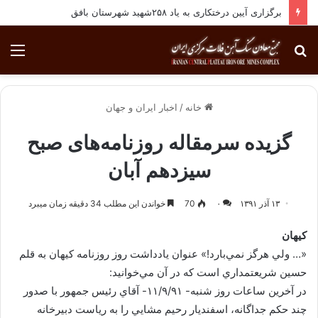
انجام معاینات ادواری پرسنل مجتمع معادن سنگ آهن فلات مرکزی ایران
جستجو
منو
برای
خانه
/
اخبار ایران و جهان
گزیده سرمقاله‌ روزنامه‌های صبح
سیزدهم آبان
۱۳ آذر ۱۳۹۱
۰
70
خواندن این مطلب 34 دقیقه زمان میبرد
كيهان
«… ولي هرگز نمي‌بارد!» عنوان يادداشت روز روزنامه كيهان به قلم
حسين شريعتمداري است كه در آن مي‌خوانيد:
در آخرين ساعات روز شنبه- ۱۱/۹/۹۱- آقاي رئيس جمهور با صدور
چند حكم جداگانه، اسفنديار رحيم مشايي را به رياست دبيرخانه