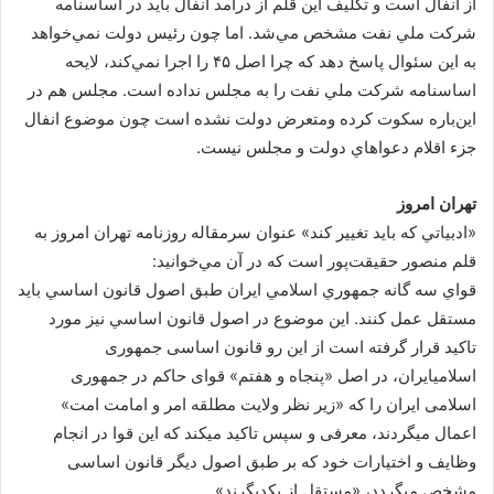
از انفال است و تكليف اين قلم از درآمد انفال بايد در اساسنامه
شركت ملي نفت مشخص مي‌شد. اما چون رئيس دولت نمي‌خواهد
به اين سئوال پاسخ دهد كه چرا اصل ۴۵ را اجرا نمي‌كند، لايحه
اساسنامه شركت ملي نفت را به مجلس نداده است. مجلس هم در
اين‌باره سكوت كرده ومتعرض دولت نشده است چون موضوع انفال
جزء اقلام دعواهاي دولت و مجلس نيست.
تهران امروز
«ادبياتي كه بايد تغيير كند» عنوان سرمقاله روزنامه تهران امروز به
قلم منصور حقيقت‌پور است كه در آن مي‌خوانيد:
قواي سه گانه جمهوري اسلامي ايران طبق اصول قانون اساسي بايد
مستقل عمل كنند. اين موضوع در اصول قانون اساسي نيز مورد
تاكيد قرار گرفته است از اين رو قانون اساسی جمهوری
اسلامی‏ایران، در اصل «پنجاه و هفتم» قوای حاکم در جمهوری
اسلامی ‏ایران را که «زیر نظر ولایت مطلقه امر و امامت امت»
اعمال می‏گردند، معرفی و سپس تاکید می‏کند که این قوا در انجام
وظایف و اختیارات خود که بر طبق اصول دیگر قانون اساسی
مشخص می‏گردد، «مستقل از یکدیگرند».