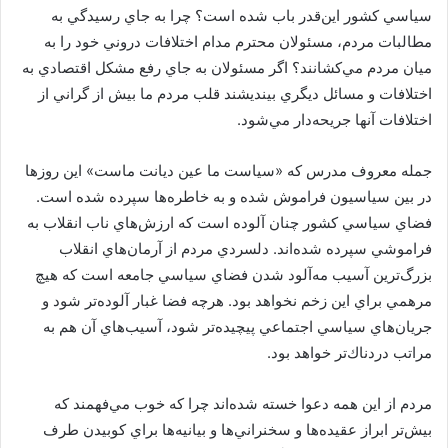
سياسي كشور اين‌قدر باب شده است؟ چرا به جاي رسيدگي به
مطالبات مردم، مسئولان محترم مدام اختلافات دروني خود را به
ميان مردم مي‌كشانند؟ اگر مسئولان به جاي رفع مشكل اقتصادي به
اختلافات و مسائل ديگري بينديشند قلب مردم ما بيش از گراني از
اختلافات آنها جريحه‌دار مي‌شود.
جمله معروف مدرس كه «سياست ما عين ديانت ماست» اين روزها
در بين سياسيون فراموش شده و به ‌خاطره‌ها سپرده شده است.
فضاي سياسي كشور چنان آلوده است كه ارزش‌هاي ناب انقلاب به
فراموشي سپرده شده‌اند. دلسردي مردم از آرمان‌هاي انقلاب
بزرگ‌ترين آسيب مه‌آلود شدن فضاي سياسي جامعه است كه هيچ
مرهمي براي اين زخم نخواهد بود. هرچه فضا غبار آلوده‌تر شود و
جريان‌هاي سياسي اجتماعي پيچيده‌تر شود، آسيب‌هاي آن هم به
مراتب دردناك‌تر خواهد بود.
مردم از اين همه دعوا خسته شده‌اند چرا كه خوب مي‌فهمند كه
بيش‌تر ابراز عقيده‌ها و سخنراني‌ها و بيانيه‌ها براي كوبيدن طرف