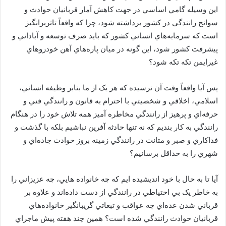
اين وسيله گامي اساسي در جهت کاهش آمار قربانيان حوادث و
سوانح رانندگي در کشور برداشته شود، چرا که واقعاً تاثربرانگيز
است که سرمايه‌هاي انساني کشور که بايد صرف توسعه و آباداني و
پيشرفت کشور شود، اين گونه در ميان پاره‌هاي آهن خودروهاي
غيرايمن تکه تکه شود؟
پس آيا واقعاً وقت آن نرسيده که هر يک از ما بنابر وظيفه انساني،
اسلامي، اخلاقي و شخصيتي با احترام به قانون و رانندگي فني و
حرفه‌اي و پرهيز از رانندگي مخاطره آميز همه تلاش خود را در هنگام
رانندگي به کار بنديم که نه تنها حادثه آفرين نباشيم بلکه با گذشت و
فداکاري و صبر و متانت در رانندگي زمينه بروز حوادث جاده‌اي و
شهري را به حداقل برسانيم؟
آيا تا به حال با خود انديشيده ايم که چه خانواده هايي، چه عزيزاني را
به خاطر يک بي احتياطي در رانندگي از دست داده‌اند و علاوه بر
قرباني شدن عده‌اي چه عواقب و تبعاتي گريبانگير خانواده‌هاي
قربانيان حوادث رانندگي شده است؟ همين چند هفته پيش ماجراي