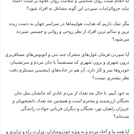
آيا انجام تست روان شناسي و سلامت روان علاوه بر تست اعتياد
نبايد جزوالزامات سپردن اين گونه مشاغل به افراد شود؟
مگر شک داريم که هدايت هواپيماها در سراسر جهان به دست زبده
ترين و سالم ترين افراد از نظر روحي و رواني و جسمي سپرده
مي‌شود؟
آيا سپردن فرمان غول‌هاي متحرک چند تني و اتوبوس‌هاي مسافربري
درون شهري و برون شهري که مستقيماً با جان مردم و سرنشينان
خودروها سر و کار دارد، آن هم در جاده‌هاي اينچنيني مستلزم دقت
نظر بيشتري نيست؟
به خود آييم، تا حال چه تعداد از مردم عادي که جانشان مثل جان
نخبگان ارزشمند و محترم است و همچنين چه تعداد دانشجويان و
عزيزان راهيان نور، نخبگان و ديگران قرباني حوادث رانندگي
شده‌اند؟
آيا همه ما و آحاد مردم و به ويژه خودروسازان، وزارت راه و ترابري و