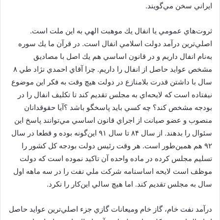
ايراني سخن مي‌گويند.
ثروت‌هاي عمومي يا انفال يك موهبت الهي به اين ملت است.
اصلي‌ترين درآمد دولت اسلامي انفال است. در قرآن ما يك سوره
به‌نام انفال داريم و در قانون اساسي هم يك اصل با مصاديق
مشخص عوايد حاصل از انفال را داريم. چرا آقاي احمدي نژاد طي ۸
سال با داشتن قدرت بلامنازع در دولت هيچ وقت به فكر اين موضوع
نيفتاده است كه لايحه‌اي به مجلس تقديم كند تا تكليف انفال را در
بودجه مشخص كند؟ چه كسي بايد پاسخگو باشد ؟آيا حقوقدانان
منصوب و عضو صيانت از اجراي قانون اساسي مي‌توانند پاسخ اين
سئوال را بدهند. از سال ۸۴ تا سال ۹۱ اين‌گونه بوده و قطعا در سال
۹۲ هم همين‌طور است. هر وقت رئيس دولت بودجه كل كشور را
تسليم مجلس كرده در ماده واحده آن تاكيد نموده است كه دولت
موظف است لايحه اساسنامه شركت ملي نفت را در سه ماهه اول
سال به مجلس تقديم كند. اما هيچ سالي اين‌كار را نكرد.
درآمد نفت خام، گاز خام وميعانات گازي جزء اصلي‌ترين عوايد حاصل