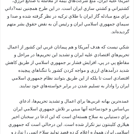
آمريكا عليه ايران، منع شركت‌هاي بيمه از معامله با صنايع انرژي،
كشتيراني و كشتي سازي ايران است. در اين طرح همچنين تمه?داتي
براي منع مبادله گاز ايران با طلاي تركيه در نظر گرفته شده و صدا و
سيماي جمهوري اسلامي ايران و رئيس آن به نقض حقوق بشر متهم
گرديده‌اند.
شكي نيست كه هدف آمريكا و هم پيمانان غربي اين كشور از اعمال
تحريم‌هاي اقتصادي عليه ايران و تشديد اين تحريم‌ها در مراحل و
مقاطع پي در پي، افزايش فشار بر جمهوري اسلامي از طريق كاهش
شديد درآمدهاي ارزي و مواجه كردن كشور با تنگناهاي پيچيده
اقتصادي است تا بلكه از اين طريق بتوانند نظام جمهوري اسلامي
ايران را وادار به تسليم شدن در برابر خواسته‌هاي خود نمايند.
عمده‌ترين بهانه غربي‌ها براي اعمال و تشديد تحريم‌ها، ادعاي
بي‌اساس و خودساخته آنها مبني بر تلاش جمهوري اسلامي ايران
براي دستيابي به سلاح هسته‌اي است كه اين ادعا در سخنان اخير
هيلاري كلينتون نيز تكرار شده است. اين درحالي است كه جمهوري
اسلامي ايران همواره اعلام كرده قصد توليد سلاح اتمي را ندارد و