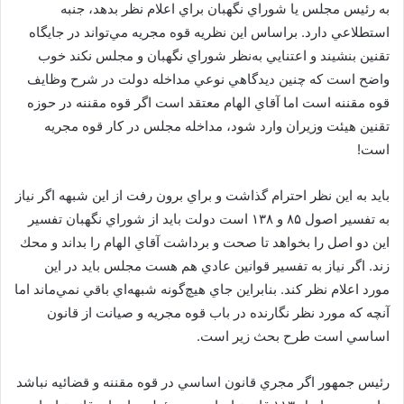
به رئيس مجلس يا شوراي نگهبان براي اعلام نظر بدهد، جنبه
استطلاعي دارد. براساس اين نظريه قوه مجريه مي‌تواند در جايگاه
تقنين بنشيند و اعتنايي به‌نظر شوراي نگهبان و مجلس نكند خوب
واضح است كه چنين ديدگاهي نوعي مداخله دولت در شرح وظايف
قوه مقننه است اما آقاي الهام معتقد است اگر قوه مقننه در حوزه
تقنين هيئت وزيران وارد شود، مداخله مجلس در كار قوه مجريه
است!
بايد به اين نظر احترام گذاشت و براي برون رفت از اين شبهه اگر نياز
به تفسير اصول ۸۵ و ۱۳۸ است دولت بايد از شوراي نگهبان تفسير
اين دو اصل را بخواهد تا صحت و برداشت آقاي الهام را بداند و محك
زند. اگر نياز به تفسير قوانين عادي هم هست مجلس بايد در اين
مورد اعلام نظر كند. بنابراين جاي هيچ‌گونه شبهه‌اي باقي نمي‌ماند اما
آنچه‌ كه مورد نظر نگارنده در باب قوه مجريه و صيانت از قانون
اساسي است طرح بحث زير است.
رئيس جمهور اگر مجري قانون اساسي در قوه مقننه و قضائيه نباشد