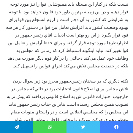
نيست بلكه در كنار اين مسئله بايد همپوشاني قوا را نيز مورد توجه
قرار دهيم و در اين زمينه بهترين داور خود قانون خواهد بود. با توجه
به شرايطي كه كشور به آن دچار است و لزوم انسجام بين قوا براي
بهبود وضعيت كشور بايد افزايش تعامل بين قوا در دستور كار هر سه
قوه قرار بگيرد از اين رو بهتر است ادبيات اقاي رئيس‌جمهور در
اظهارنظرها مورد توجه قرار گرفته و براي حفظ آرامش و تعامل بين
قوا تغيير كند. نبايد اينگونه استنباط كرد كه زماني كه مجلس به
وظايف خود عمل مي‌كند دخالتي را در كار قوه ديگر صورت مي‌دهد
بلكه در حقيقت مجلس تلاش مي‌كند اجراي قوانين را تسهيل كند.
نكته ديگري كه در سخنان رئيس‌جمهور محرز بود زير سوال بردن
تلاش مجلس براي اصلاح قانون انتخابات بود درحالي‌كه مجلس در
چارچوب اختيارات قانوني‌اش به اصلاح قانوني پرداخته كه پيش تر به
تصويب همين مجلس رسيده است بنابراين جناب رئيس‌‌جمهور نبايد
اين مجلس را كه مجلسي انقلابي است و در راستاي منويات مقام
معظم رهبري حركت مي‌كند با مجلس قاجار و مظفر الدين شاه
مقايسه بكنند و بايد به اين نكته توجه داشته باشند كه هرگونه