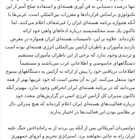
تنها درصدد دستيابي به فن آوري هسته‌اي و استفاده صلح آميز از اين
تكنولوژي براساس قراردادها و مقررات بين‌المللي است. غربي‌ها با
آنكه همواره برنامه هسته‌اي ايران را غيرشفاف اعلام مي‌كنند، اما
تاكنون يك سند محكمه‌پسند درباره ادعاهاي واهي خود ارائه
نكرده‌اند. علاوه بر اين، تاسيسات هسته‌اي ايران همواره در معرض
بازديد مأموران و ناظران آژانس بين‌المللي انرژي هسته‌اي بوده است
و ترديدي وجود ندارد كه برخي از اين ناظران مأموران مستقيم
دستگاههاي جاسوسي و اطلاعاتي غرب مي‌باشند و مستقيماً
اطلاعات دريافتي خود را پيش از ارائه به آژانس به دستگاههاي متبوع
خود منتقل مي‌كنند. اين به آن معني است كه خود غربيها بهتر از همه
مي‌دانند كه در برنامه هسته‌اي ايران انحرافي وجود ندارد. مهم‌تر آنكه
تاكنون مديران كل آژانس انرژي اتمي در گزارش‌هاي متعدد خود
درباره فعاليت‌هاي هسته‌اي ايران اعلام كرده‌اند كه هيچ مدركي دال
بر نظامي بودن اين فعاليت‌ها در اختيار ندارند.
دولتمردان آمريكائي پس از آنكه پي بردند از به راه‌انداختن جنگ عليه
ايران راه به جائي نخواهند برد، استراتژي تحريم و انزواي جمهوري