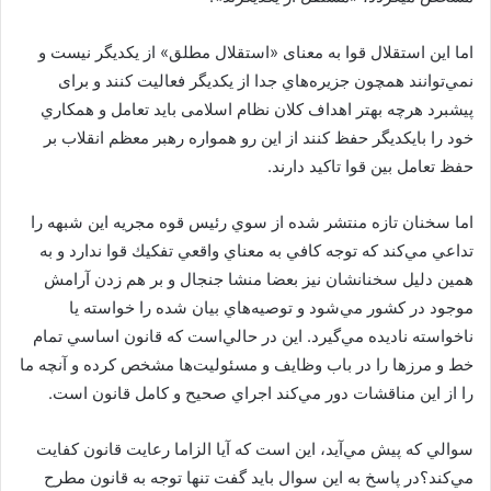
اما این استقلال قوا به معنای «استقلال مطلق» از یکدیگر نیست و
نمي‌توانند همچون جزيره‌هاي جدا از يكديگر فعاليت كنند و برای
پیشبرد هرچه بهتر اهداف کلان نظام اسلامی بايد تعامل و همكاري
خود را بايكديگر حفظ كنند از اين رو همواره رهبر معظم انقلاب بر
حفظ تعامل بين قوا تاكيد دارند.
اما سخنان تازه منتشر شده از سوي رئيس قوه مجريه اين شبهه را
تداعي مي‌كند كه توجه كافي به معناي واقعي تفكيك قوا ندارد و به
همين دليل سخنانشان نيز بعضا منشا جنجال و بر هم زدن آرامش
موجود در كشور مي‌شود و توصيه‌هاي بيان شده را خواسته يا
ناخواسته ناديده مي‌گيرد. اين در حالي‌است كه قانون اساسي تمام
خط و مرزها را در باب وظايف و مسئوليت‌ها مشخص كرده و آنچه ما
را از اين مناقشات دور مي‌كند اجراي صحيح و كامل قانون است.
سوالي كه پيش مي‌آيد، اين است كه آيا الزاما رعايت قانون كفايت
مي‌كند؟در پاسخ به اين سوال بايد گفت تنها توجه به قانون مطرح