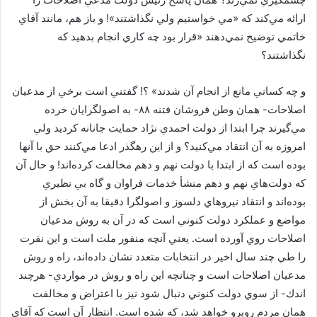
ارائه مي‌كند كه «مي خواستيم ولي نگذاشتند»! و باز هم، مانند آقاي
خاتمي توضيح نمي‌دهند «قرار بود چه كاري انجام بدهيد كه
نگذاشتند؟
و چه كساني مانع از انجام آن شدند» ؟! گفتني است برخي از مدعيان
اصلاحات- همان وطن فروشان فتنه ۸۸- به اصولگرايان خرده
مي‌گيرند چرا ابتدا از دولت احمدي نژاد حمايت جانانه كرديد ولي
امروزه به آن انتقاد مي‌كنيد؟ و از اين رهگذر ادعا مي‌كنند حق با آنها
بوده است كه از ابتدا با دولت نهم و دهم مخالفت كرده‌اند! و حال آن
كه دولت‌هاي نهم و دهم منشأ خدمات فراوان و گاه بي نظيري
بوده‌اند و انتقاد نيروهاي دلسوز و اصولگرا دقيقا به آن بخش از
مواضع و عملكرد دولت كنوني است كه در آن به روش مدعيان
اصلاحات روي آورده است. يعني آنچه منفور ملت است و اين نفرت
را طي چند سال اخير در انتخابات متعدد نشان داده‌اند، راه و روش
مدعيان اصلاحات است و چنانچه اين راه و روش در مواردي- هرچند
اندك- از سوي دولت كنوني دنبال شود نيز با اعتراض و مخالفت
همان مردم روبرو خواهد شد، كه شده است. انتظار آن است كه آقاي