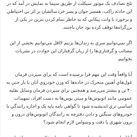
تلخ تصادف يک موتور سيکلت از طريق سيما به نمايش در آمد که در
اين حادثه راکب، همسر جوان و پسر خردسالشان بر اثر بي احتياطي
و برخورد با وانت پيکاني که به خاطر تمام کردن بنزين در يکي از
بزرگراه‌ها توقف کرده بود جان باختند.
اگر نمي‌توانيم سري به زندان‌ها بزنيم لااقل مي‌توانيم بخشي از اين
مصائب و گرفتاري‌ها را از زبان گرفتاران اين حوادث در نشريات
بخوانيم.
آيا واقعاً وقت اين مهم فرا نرسيده است که براي سپردن فرمان
غول‌هاي آهنين متحرک در جاده‌ها که وزن خودروي آنان با بار حتي به
۴۰ تن و بيشتر مي‌رسد و همچنين براي سپردن فرمان وسايل نقليه
عمومي مانند اتوبوس‌ها و ميني بوس‌ها به دست افراد، تمهيدات
اساسي تري انديشيده شود تا گواهي نامه پايه يک و اجازه رانندگي با
خودروهاي سنگين و دادن دفترچه به رانندگان اتوبوس‌هاي درون و
برون شهري با دقت و وسواس لازم انجام شود؟