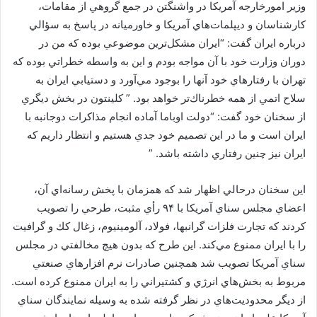
وزير امورخارجه آمريكا در واشنگتن در جمع گروهي از مقامات،
كارشناسان و ديپلمات‌هاي آمريكا و خاورميانه در پاسخ به سؤالي
درباره ايران گفت: “ايران مشكل‌ترين موضوعي بوده كه من در
دوران وزارت خود با آن مواجه بودم و اين به واسطه خطراتي بوده كه
تهران با رفتارهاي خود آنها را بوجود مي‌آورد و دستيابي ايران به
سلاح اتمي از همه خطرناك‌تر خواهد بود. ” كلينتون در بخش ديگري
از سخنان خود گفت: “دولت اوباما آماده انجام مذاكرات دوجانبه با
ايران است و ما در اين تصميم خود جدي هستيم و انتظار داريم كه
ايران نيز چنين رفتاري داشته باشد. ”
اين سخنان درحالي اظهار شد كه همزمان با پخش رسانه‌اي آن،
اعضاي مجلس سناي آمريكا با ۹۴ رأي مثبت، طرحي را تصويب
كردند كه تجارت فلزات گرانبها، فولاد، آلومينيوم، زغال كك و گرافيت
را با ايران ممنوع مي‌كند. اين طرح كه بدون هيچ مخالفتي در مجلس
سناي آمريكا تصويب شد همچنين صادرات نرم افزارهاي صنعتي
مربوط به بخش‌هاي انرژي و كشتيراني را به ايران ممنوع كرده است.
از ديگر محدوديت‌هاي در نظر گرفته شده به وسيله نمايندگان سناي