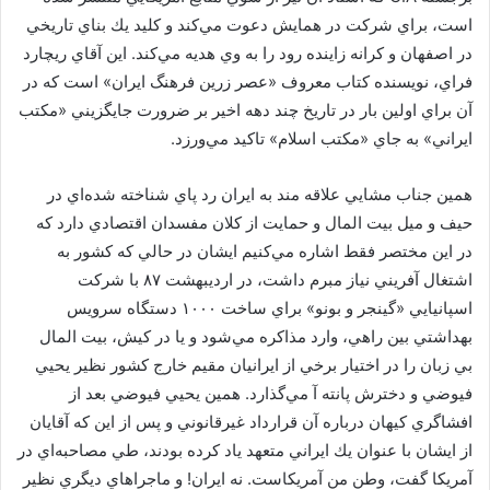
است، براي شركت در همايش دعوت مي‌كند و كليد يك بناي تاريخي
در اصفهان و كرانه زاينده رود را به وي هديه مي‌كند. اين آقاي ريچارد
فراي، نويسنده كتاب معروف «عصر زرين فرهنگ ايران» است كه در
آن براي اولين بار در تاريخ چند دهه اخير بر ضرورت جايگزيني «مكتب
ايراني» به جاي «مكتب اسلام» تاكيد مي‌ورزد.
همين جناب مشايي علاقه مند به ايران رد پاي شناخته شده‌اي در
حيف و ميل بيت المال و حمايت از كلان مفسدان اقتصادي دارد كه
در اين مختصر فقط اشاره مي‌كنيم ايشان در حالي كه كشور به
اشتغال آفريني نياز مبرم داشت، در ارديبهشت ۸۷ با شركت
اسپانيايي «گينجر و بونو» براي ساخت ۱۰۰۰ دستگاه سرويس
بهداشتي بين راهي، وارد مذاكره مي‌شود و يا در كيش، بيت المال
بي زبان را در اختيار برخي از ايرانيان مقيم خارج كشور نظير يحيي
فيوضي و دخترش پانته آ مي‌گذارد. همين يحيي فيوضي بعد از
افشاگري كيهان درباره آن قرارداد غيرقانوني و پس از اين كه آقايان
از ايشان با عنوان يك ايراني متعهد ياد كرده بودند، طي مصاحبه‌اي در
آمريكا گفت، وطن من آمريكاست. نه ايران! و ماجراهاي ديگري نظير