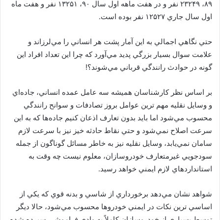
۸۹، ۲۳۲۴۹ نفر و در هفت ماهه اول سال ۹۰، ۱۳۲۵۱ نفر و هفت ماه
اول سال جاري ۱۲۵۲۷ نفر بوده است.
حتي نگاهي اجمالي به اين آمار پشت هر انساني را مي‌لرزاند و
علامت سوال بسيار بزرگي پديد مي‌آورد که چرا اين تعداد افراد اين
گونه در حوادث رانندگي قرباني مي‌شوند؟!
بر اساس نظر کارشناسان هميشه سه عامل عمده انساني، جاده‌اي
و وسايل نقليه مهم ترين عوامل بروز تصادفات و سوانح رانندگي
محسوب مي‌شود اما بايد بدون تعارف اذعان کنيم جاده‌ها که به اين
سرعت اصلاح نمي‌شود و حتي نقاط حادثه خيز نيز با سرعت لازم
سامان نمي‌يابد، وسايل نقليه نيز به خاطر مسائل گوناگون از جمله
سودجويي غيرمتعارف خودروسازان، معلوم نيست چه وقت به
استانداردهاي لازم ايمني خواهد رسيد.
شواهد نشان مي‌دهد برخورداري از شاسي و بدنه قوي که يکي از
اساسي ترين نکات در ايمني خودروها محسوب مي‌شود، حالا ديگر
توسط بسياري از خودروسازان کاملاً به وادي فراموشي سپرده شده