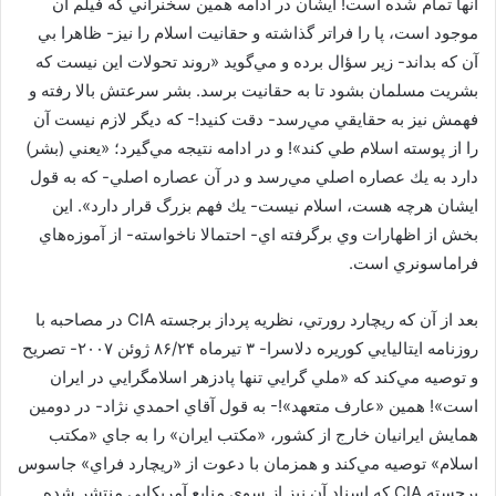
آنها تمام شده است! ايشان در ادامه همين سخنراني كه فيلم آن
موجود است، پا را فراتر گذاشته و حقانيت اسلام را نيز- ظاهرا بي
آن كه بداند- زير سؤال برده و مي‌گويد «روند تحولات اين نيست كه
بشريت مسلمان بشود تا به حقانيت برسد. بشر سرعتش بالا رفته و
فهمش نيز به حقايقي مي‌رسد- دقت كنيد!- كه ديگر لازم نيست آن
را از پوسته اسلام طي كند»! و در ادامه نتيجه مي‌گيرد؛ «يعني (بشر)
دارد به يك عصاره اصلي مي‌رسد و در آن عصاره اصلي- كه به قول
ايشان هرچه هست، اسلام نيست- يك فهم بزرگ قرار دارد». اين
بخش از اظهارات وي برگرفته اي- احتمالا ناخواسته- از آموزه‌هاي
فراماسونري است.
بعد از آن كه ريچارد رورتي، نظريه پرداز برجسته CIA در مصاحبه با
روزنامه ايتاليايي كوريره دلاسرا- ۳ تيرماه ۸۶/۲۴ ژوئن ۲۰۰۷- تصريح
و توصيه مي‌كند كه «ملي گرايي تنها پادزهر اسلامگرايي در ايران
است»! همين «عارف متعهد»!- به قول آقاي احمدي نژاد- در دومين
همايش ايرانيان خارج از كشور، «مكتب ايران» را به جاي «مكتب
اسلام» توصيه مي‌كند و همزمان با دعوت از «ريچارد فراي» جاسوس
برجسته CIA كه اسناد آن نيز از سوي منابع آمريكايي منتشر شده