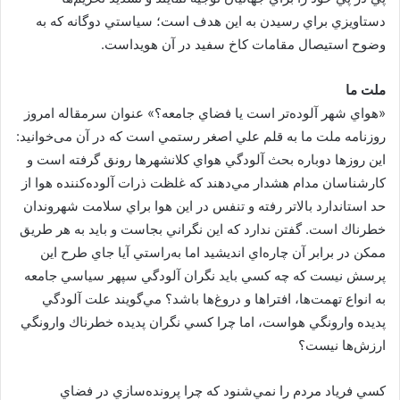
دستاويزي براي رسيدن به اين هدف است؛ سياستي دوگانه كه به
وضوح استيصال مقامات كاخ سفيد در آن هويداست.
ملت ما
«هواي شهر آلوده‌تر است يا فضاي جامعه؟» عنوان سرمقاله امروز
روزنامه ملت ما به قلم علي اصغر رستمي است که در آن می‌خوانید:
اين روزها دوباره بحث آلودگي هواي كلانشهرها رونق گرفته است و
كارشناسان مدام هشدار مي‌دهند كه غلظت ذرات آلوده‌كننده هوا از
حد استاندارد بالاتر رفته و تنفس در اين هوا براي سلامت شهروندان
خطرناك است. گفتن ندارد كه اين نگراني بجاست و بايد به هر طريق
ممكن در برابر آن چاره‌اي انديشيد اما به‌راستي آيا جاي طرح اين
پرسش نيست كه چه كسي بايد نگران آلودگي سپهر سياسي جامعه
به انواع تهمت‌ها، افتراها و دروغ‌ها باشد؟ مي‌گويند علت آلودگي
پديده وارونگي هواست، اما چرا كسي نگران پديده خطرناك وارونگي
ارزش‌ها نيست؟
كسي فرياد مردم را نمي‌شنود كه چرا پرونده‌سازي در فضاي