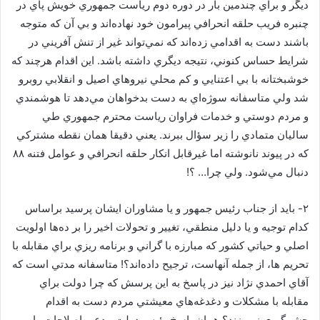
ديگر و براي چندمين بار در دوره دوم رياست جمهوري خويش پاي در
چنبره فريب حلقه انحرافي پيرامون خود نهاده‌اند و بي آن كه متوجه
باشند دست به اقدامي زده‌اند كه نمي‌تواند غير از تنش آفريني در
شرايط حساس كنوني، نتيجه ديگري داشته باشد. اين اقدام هرچند كه
خوشبختانه با بي اعتنايي و كم محلي نيروهاي اصيل و انقلابي روبرو
شد ولي متاسفانه سوژه‌اي به دست بدخواهان مي‌دهد تا هوشمندي
و مردم دوستي و خدمات فراوان رياست محترم جمهوري طي
ساليان متمادي را زير سؤال ببرند. يعني دقيقا همان نقطه مشتركي
كه در پيوند نانوشته اما غيرقابل انكار حلقه انحرافي و عوامل فتنه ۸۸
دنبال مي‌شود. ولي چرا… ؟!
۲- بايد از جناب رئيس جمهور و يا مشاوران ايشان پرسيد براساس
كدام توجيه و يا دليل منطقي، تغيير و تحولات اخير را بر ده‌ها اولويت
اصلي و حياتي كشور كه مبارزه با گراني و برنامه ريزي براي مقابله با
تحريم ها، از جمله آنهاست، ترجيح داده‌اند؟! متاسفانه مدتي است كه
آقاي احمدي نژاد نيز در پاسخ به اين پرسش كه چرا دولت براي
مقابله با مشكلات و دغدغه‌هاي معيشتي مردم دست به اقدام
چشمگيري نمي‌زند؟ همان پاسخ رئيس دولت مدعي اصلاحات را