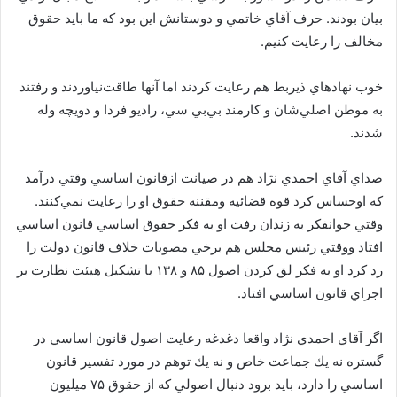
بيان بودند. حرف آقاي خاتمي و دوستانش اين بود كه ما بايد حقوق
مخالف را رعايت كنيم.
خوب نهادهاي ذيربط هم رعايت كردند اما آنها طاقت‌نياوردند و رفتند
به موطن اصلي‌شان و كارمند بي‌بي سي، راديو فردا و دويچه وله
شدند.
صداي آقاي احمدي نژاد هم در صيانت ازقانون اساسي وقتي درآمد
كه اوحساس كرد قوه قضائيه ومقننه حقوق او را رعايت نمي‌كنند.
وقتي جوانفكر به زندان رفت او به فكر حقوق اساسي قانون اساسي
افتاد ووقتي رئيس مجلس هم برخي مصوبات خلاف قانون دولت را
رد كرد او به فكر لق كردن اصول ۸۵ و ۱۳۸ با تشكيل هيئت نظارت بر
اجراي قانون اساسي افتاد.
اگر آقاي احمدي نژاد واقعا دغدغه رعايت اصول قانون اساسي در
گستره نه يك جماعت خاص و نه يك توهم در مورد تفسير قانون
اساسي را دارد، بايد برود دنبال اصولي كه از حقوق ۷۵ ميليون