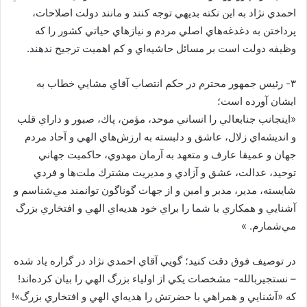
احمدي نژاد به اين نكته بديهي توجه كنند و مانند دولت اصلاحات،
پرداختن به دغدغه‌هاي اصلي مردم و نيازهاي حياتي كشور را كه
وظيفه دولت است بر مسائل حاشيه‌اي و كم اهميت ترجيح ندهند.
۳- رئيس جمهور محترم در حكم انتصاب آقاي مشايي خطاب به
ايشان آورده است؛
«اينجانب جنابعالي را انساني موحد، مؤمن، پاك، صبور و داراي قلب
و انديشه‌اي زلال، عاشق و دلبسته به ارزش‌هاي الهي و آحاد مردم
جهان و عميقا عارف و متعهد به آرمان مهدوي، حاكميت جهاني
توحيد، عدالت، عشق و آزادي و مديريت مشترك ملت‌ها و فردي
شايسته، مدير، مدبر و امين و از جهات گوناگون توانمند مي‌شناسم و
آشنايي و همكاري با شما را براي خود هديه‌اي الهي و افتخاري بزرگ
مي‌شمارم. »
در توصيف فوق دقت كنيد؛ گويي آقاي احمدي نژاد در گزاره ياد شده
– نستجيربالله- مشخصات يكي از اولياء بزرگ الهي را بيان كرده‌اند!
كه «آشنايي و همراهي با حضرتش را هديه‌اي الهي و افتخاري بزرگ»!