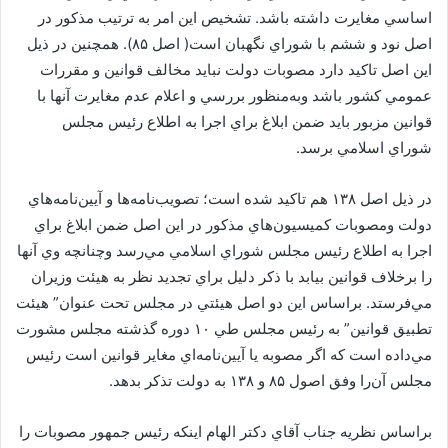
اساسي مغايرت داشته باشد. تشخيص اين امر به ترتيب مذكور در
اصل نود و ششم با شوراي نگهبان است( اصل ۸۵). همچنين در ذيل
اين اصل تاكيد دارد مصوبات دولت نبايد مخالف قوانين و مقررات
عمومي كشور باشد وبه‌منظور بررسي و اعلام عدم مغايرت آنها با
قوانين مزبور بايد ضمن ابلاغ براي اجرا به اطلاع رئيس مجلس
شوراي اسلامي برسد.
در ذيل اصل ۱۳۸ هم تاكيد شده است؛ تصويب‌نامه‌ها و آيين‌نامه‌هاي
دولت ومصوبات كميسيون‌هاي مذكور در اين اصل ضمن ابلاغ براي
اجرا به اطلاع رئيس مجلس شوراي اسلامي مي‌رسد وچنانچه وي آنها
را برخلاف قوانين بيابد با ذكر دليل براي تجديد نظر به هيئت وزيران
مي‌فرستد. براساس اين دو اصل هيئتي در مجلس تحت عنوان” هيئت
تطبيق قوانين” به رئيس مجلس طي ۱۰ دوره گذشته مجلس مشورت
مي‌داده است كه اگر مصوبه يا آيين‌نامه‌اي مغاير قوانين است رئيس
مجلس آن‌را وفق اصول ۸۵ و ۱۳۸ به دولت تذكر بدهد.
براساس نظريه جناب آقاي دكتر الهام اينكه رئيس جمهور مصوبات را