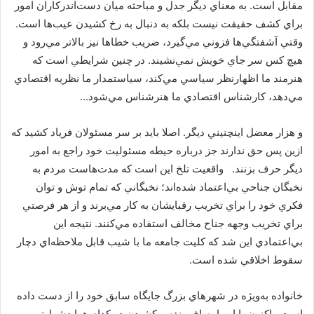
مقابل است. به معناي ديگر جدل و مباحثه ميان دست‌اندركاران امور
براي كشف حقيقت نيست بلكه به دنبال به رخ كشيدن عيب‌ها است.
وقتي آشفتگي‌ها فزوني مي‌گيرد، ضريب خطاها نيز بالاتر مي‌رود و
هيچ كس سر جاي خويش نمي‌نشيند. در چنين شرايطي است كه
هنرمند ما اظهارنظر سياسي مي‌كند، سياستمدار ما نظريه اقتصادي
مي‌دهد، كارشناس اقتصادي ما هنرشناس مي‌شود…
و هزار معضل اينچنيني ديگر. اصلا بايد بر سر مسئولان فرياد كشيد كه
ازين پس حق ندارند جز درباره حيطه مسئوليت خود راجع به امور
ديگر حرف بزنند. واقعيت تلخ اين است كه مدت‌هاست مردم به
نخبگان جناحي بي‌اعتماد شده‌اند؛ نخبگاني كه تمام توش و توان
فكري خود را براي تخريب رقبايشان به كار مي‌برند و از هر فرصتي
براي تخريب وجهه جناح مخالف استفاده مي‌كنند. نتيجه اين
بي‌اعتمادي اين شد كه كليت جامعه ما با شيب قابل ملاحظه‌اي دچار
سقوط اخلاقي شده است.
خانواده به‌ويژه در شهرهاي بزرگ جايگاه سابق خود را از دست داده
است. اكنون با اين اوصاف، نفس كشيدن در كدام هوا دشوارتر