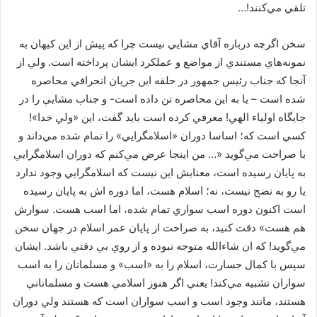
تلقي مي‌كنند!…
سخن اگرچه درباره آقاي مشايي نيست چرا كه پيش از اين كيهان به
نمونه‌هاي مستندي از مواضع و عملكرد ايشان پرداخته است. ولي از
آنجا كه جناب رئيس جمهور در حلقه اين جريان انحرافي محاصره
شده است – يا به اين محاصره تن داده است- و جناب مشايي را در
جايگاه اولياء الهي! معرفي كرده است بايد گفت، اين «ولي خدا»!
كسي است كه؛ اساسا دوران «اسلامگرايي» را تمام شده مي‌داند و
با صراحت مي‌گويد «… من اينجا عرض مي‌كنم كه دوران اسلامگرايي
به پايان رسيده است، معنايش اين نيست كه اسلامگرايي وجود ندارد
يا رو به نضج نيست، نه؛ اسلام هست، اما دوره اش به پايان رسيده
است اكنون دوره اسب سواري تمام شده، اما اسب هست. سوارش
هم هست» دقت كنيد، به صراحت از پايان عمر اسلام در جهان سخن
مي‌گويد! كه ان شاءالله متوجه نبوده و از روي بي دقتي باشد. ايشان
سپس با كمال جسارت، اسلام را به «اسب» و مسلمانان را به اسب
سواران تشبيه مي‌كند! يعني اگر هنوز اسلامي هست و مسلماناني
هستند، مانند وجود اسب و اسب سواران است كه هستند ولي دوران