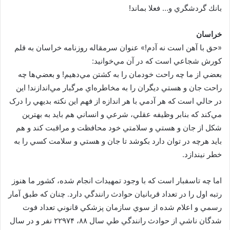
بانك گردشگري و… فعلا بماند!
خراسان
«حق با آهن است نه آدم!» عنوان سرمقاله روزنامه خراسان به قلم
کورش شجاعي است كه در آن مي‌خوانيد:
بعضي از ما چه راحت خودمان را به کشتن مي‌دهيم! و بعضي‌ها چه
راحت جان و هستي ديگران را به مخاطره‌اي مرگبار مي‌اندازند! اين
در حالي است که هر آدمي با هر اندازه از فهم اين نکته بديهي را درک
مي‌کند که بنابر وظيفه عقلي، شرعي و انساني هم بايد به بهترين
شکل از جان و هستي و سلامتي خود محافظت و مراقبت کند و هم
بايد هرچه در توان دارد بکوشد تا جان و هستي و سلامت کسي را به
خطر نيندازد.
اما چه تاسفبار است که با وجود تمهيدات انجام شده، کشور ما هنوز
رتبه اول را در تعداد قربانيان حوادث رانندگي دارد. چنان که طبق آمار
رسمي و اعلام شده از سوي سازمان پزشکي قانوني تعداد فوت
شدگان ناشي از حوادث رانندگي طي سال ۸۸، ۲۲۹۷۴ نفر و در سال