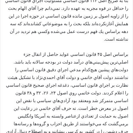
بنا به صريح اصل ۱۱۳ قانون اساسي مسئوليت اجراي قانون اساسي
را حداقل در قوه مجريه به عهده دارد. نمي‌دانم چرا آقاي الهام بحث
را از زاويه اصول بر زمين مانده قانون اساسي در حوزه اجرا در اين
همايش آغازنكرده‌اند بلكه بحث را به موضوعاتي كشانده‌اند كه سه
دهه براساس يك فهم درست عمل مي‌شده وكسي هم ترديد در آن
نداشته است.
براساس اصل ۴۵ قانون اساسي عوايد حاصل از انفال جزء
اصلي‌ترين پيش‌بيني‌هاي درآمد دولت در بودجه سالانه بايد باشد.
دولت‌هاي پيشين هيچ‌كدام مدعي اجراي دقيق قانون اساسي را
نداشتند دولت آقاي خاتمي و دولت آقاي احمدي‌نژاد با تشكيل هيئت
نظارت بر اجراي قانون اساسي، دغدغه اجراي صحيح قانون اساسي
را اعلام كردند. دولت خاتمي روي اصول ۲۴، ۲۶، ۳۲ و ۳۸ قانون
اساسي متمركز شد ومعتقد بود آزادي‌هاي سياسي با نقض اين
اصول در معرض خطر است. ته حرف آقاي خاتمي در رعايت اين
اصول به حمايت از تعدادي ازعناصر وابسته به آمريكا وانگليس
برمي‌گشت كه مي‌خواستند از طريق احزاب و گروه‌ها و رسانه‌ها
حرف دشمن را در كشور به كرسي بنشانند و به اصطلاح دنبال آزادي