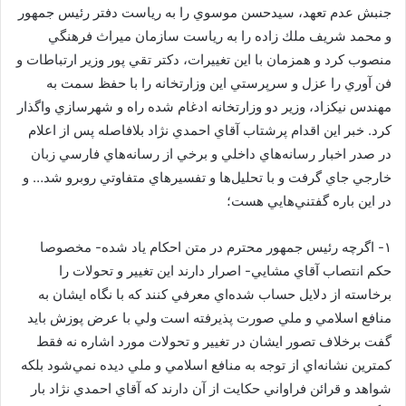
جنبش عدم تعهد، سيدحسن موسوي را به رياست دفتر رئيس جمهور
و محمد شريف ملك زاده را به رياست سازمان ميراث فرهنگي
منصوب كرد و همزمان با اين تغييرات، دكتر تقي پور وزير ارتباطات و
فن آوري را عزل و سرپرستي اين وزارتخانه را با حفظ سمت به
مهندس نيكزاد، وزير دو وزارتخانه ادغام شده راه و شهرسازي واگذار
كرد. خبر اين اقدام پرشتاب آقاي احمدي نژاد بلافاصله پس از اعلام
در صدر اخبار رسانه‌هاي داخلي و برخي از رسانه‌هاي فارسي زبان
خارجي جاي گرفت و با تحليل‌ها و تفسيرهاي متفاوتي روبرو شد… و
در اين باره گفتني‌هايي هست؛
۱- اگرچه رئيس جمهور محترم در متن احكام ياد شده- مخصوصا
حكم انتصاب آقاي مشايي- اصرار دارند اين تغيير و تحولات را
برخاسته از دلايل حساب شده‌اي معرفي كنند كه با نگاه ايشان به
منافع اسلامي و ملي صورت پذيرفته است ولي با عرض پوزش بايد
گفت برخلاف تصور ايشان در تغيير و تحولات مورد اشاره نه فقط
كمترين نشانه‌اي از توجه به منافع اسلامي و ملي ديده نمي‌شود بلكه
شواهد و قرائن فراواني حكايت از آن دارند كه آقاي احمدي نژاد بار