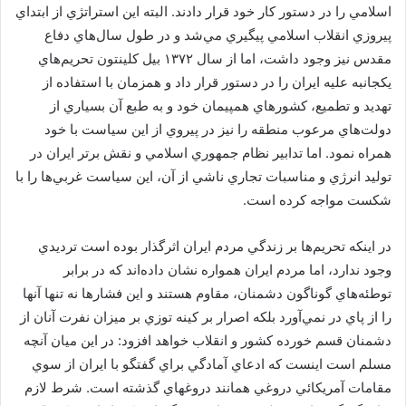
اسلامي را در دستور كار خود قرار دادند. البته اين استراتژي از ابتداي
پيروزي انقلاب اسلامي پيگيري مي‌شد و در طول سال‌هاي دفاع
مقدس نيز وجود داشت، اما از سال ۱۳۷۲ بيل كلينتون تحريم‌هاي
يكجانبه عليه ايران را در دستور قرار داد و همزمان با استفاده از
تهديد و تطميع، كشورهاي همپيمان خود و به طبع آن بسياري از
دولت‌هاي مرعوب منطقه را نيز در پيروي از اين سياست با خود
همراه نمود. اما تدابير نظام جمهوري اسلامي و نقش برتر ايران در
توليد انرژي و مناسبات تجاري ناشي از آن، اين سياست غربي‌ها را با
شكست مواجه كرده است.
در اينكه تحريم‌ها بر زندگي مردم ايران اثرگذار بوده است ترديدي
وجود ندارد، اما مردم ايران همواره نشان داده‌اند كه در برابر
توطئه‌هاي گوناگون دشمنان، مقاوم هستند و اين فشارها نه تنها آنها
را از پاي در نمي‌آورد بلكه اصرار بر كينه توزي بر ميزان نفرت آنان از
دشمنان قسم خورده كشور و انقلاب خواهد افزود: در اين ميان آنچه
مسلم است اينست كه ادعاي آمادگي براي گفتگو با ايران از سوي
مقامات آمريكائي دروغي همانند دروغهاي گذشته است. شرط لازم