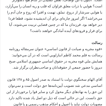
است؟ هوايي با ذرات معلق فراوان كه قلب و ريه انسان را مي‌آزارد،
يا هوايي سرشار از دروغ، تملق، تهمت و افترا كه روح و جان آدم را
مي‌خراشد؟ اگر امروز چاره‌اي براي آن انديشيده نشود، قطعا فردا
دير خواهد بود. فرزندان ما كه در چنين فضايي تربيت مي‌شوند، آيا
براي فراز و فرودهاي آينده آمادگي خواهند داشت؟
رسالت
«قوه مجريه و صيانت از قانون اساسي» عنوان سرمقاله روزنامه
رسالت به قلم محمد كاظم انبارلويي است كه در آن مي‌خوانيد:
همايش ملي قوه مجريه در حقوق اساسي جمهوري اسلامي صبح
ديروز با حضور جمعي از حقوقدانان و صاحب‌نظران برگزار شد.
آقاي الهام سخنگوي دولت با استناد به صدر اصول ۸۵ و ۱۳۸ قانون
اساسي مدعي شد تصويب آيين‌نامه‌ها حق دولت است و نمي‌توان
اين حق را به نهادهاي ديگر محول كرد و ساير قوا را برخوردار از اين
حق دانست. اين در حالي است كه ذيل دو اصل ياد شده تاكيد دارد
مصوبات دولت نبايد با اصول و احكام مذهب رسمي و يا قانون