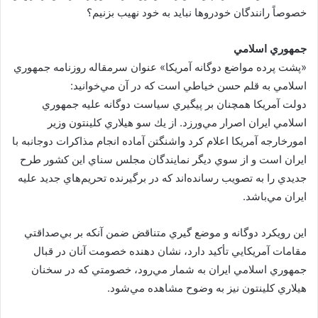
خصوصاً رانندگان خودروها نبايد به خود نهيب بزنيم؟
جمهوري اسلامي
«پشت پرده مواضع دوگانه آمريكا» عنوان سرمقاله روزنامه جمهوري
اسلامي به قلم حسن خياطي است كه در آن مي‌خوانيد:
دولت آمريكا همچنان بر پيگيري سياست دوگانه عليه جمهوري
اسلامي ايران اصرار مي‌ورزد. از يك سو هيلاري كلينتون وزير
امورخارجه آمريكا اعلام كرد واشنگتن آماده انجام مذاكرات دوجانبه با
ايران است و از سوي ديگر نمايندگان مجلس سناي اين كشور طرح
جديدي را به تصويب رسانده‌اند كه در برگيرنده تحريم‌هاي جديد عليه
ايران مي‌باشد.
اين رويكرد دوگانه و موضع گيري متناقض ضمن آنكه بر بي‌صداقتي
مقامات آمريكايي تأكيد دارد، نشان دهنده خصومت آنان در قبال
جمهوري اسلامي ايران به شمار مي‌رود، خصومتي كه در سخنان
هيلاري كلينتون نيز به وضوح مشاهده مي‌شود.