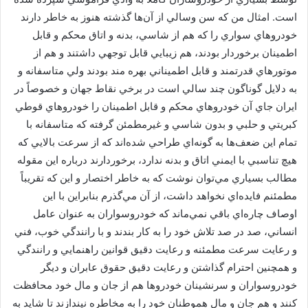
است. امثال من که سن وسالي از آن‌ها گذشته هنوز به خاطر دارند
خودروهاي سواري را که هم از شاسي، بدنه و اتاق محکم و قابل
اطمينان برخوردار بودند، هم زيبايي قابل توجهي داشتند و هم از
موتورهاي قدرتمند و قابل اطميناني بهره مند بودند ولي متاسفانه و
به دلايل گوناگون چند سالي است در برخي نقاط جهان و خصوصاً در
ايران جاي آن خودروهاي محکم و قابل اطمينان را خودروهاي قوطي
کبريتي و حلبي و بدون شاسي و غيرمطمئن گرفته که متاسفانه با
تمام اين ضعف‌ها به گونه‌اي طراحي شده‌اند که از سرعت بالايي که
هيچ تناسبي با ايمني اتاق و بدنه ندارد، برخوردارند درباره اين مقوله
مطالب بسياري مي‌توان نوشت که به خاطر اختصار و اين که تقريباً
مطمئنم فايده‌اي نخواهد داشت، از آن مي‌گذرم بنابراين با اين
اوصاف چاره‌اي باقي نمي‌ماند که خودروسواران به عنوان عامل
انساني، صد در صد تلاش خود را به کار بندند و با رانندگي خوب، فني
و رعايت سرعت مطمئنه و رعايت دقيق قوانين راهنمايي و رانندگي
و همچنين احترام گذاشتن و رعايت دقيق حقوق عابران و ديگر
خودروسواران و سرنشينان خودروها هم از جان و مال خود محافظت
کنند و هم جان و مال هموطنان خود را به مخاطره نيندازند تا شايد به