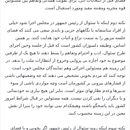
فضای قبل از انتخابات آتی، برای تقویت همدلی وتفاهم بین مسئولین
قوه مجریه ومقننه مفید ومورد استقبال است.
نکته دوم اینکه تا سئوال از رئیس جمهور در مجلس اجرا شود خیلی
از افراد متاسفانه با نگاههای حزبی و باندی سعی می کنند که فضای
جلسه مزبور را به سمت نزاع و اثبات خود هدایت کنند. بر همین
اساس، وظیفه دلسوزان کشور است که قبل از جلسه وحین اجرای
طرح سئوال، ادب و احترام وتفاهم را بسط دهند تا هیچ یک از طرفین
موضوع به خود اجازه بی پروایی وخروج از انتظارات ملت را ندهد. در
این زمینه هم مسئولین اجرائی وهم نمایندگان مجلس خوب است
توجه کنند که مردم بخوبی تشخیص می دهند که چه وضعیتهائی ناشی
از فشارهای بیرونی بر کشورمان است وچه مواردی ناشی از سوء
تدبیرها وعدم نظارتهای موثر است. بنابر این هیچ نیازی به خودنمائی
و یا دیگران را نفی کردن نیست. همه مسئولین در قبال شرائط امروز
کشور باید پاسخگو باشند وهیچکدام نمی توانند خود را مبرا از نقش
معین در این زمینه محسوب کنند.
نکته سوم اینکه رویه سئوال از رئیس جمهور اگر بخوبی و با فضای