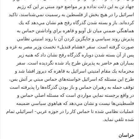
جهاد تن به اين ذلت نداده و بر مواضع خود مبني بر اين كه رژيم
اسرائيل را در هيچ بخش از فلسطين به رسميت نمي‌شناسند، تاكيد
كرده‌اند. باز و بسته شدن گذرگاه رفح هم نشان مي‌دهد كه يك
هماهنگي ضمني ميان تل آويو و قاهره براي واداشتن حماس به
پذيرش روند سياسي و جايگزين كردن آن با روند امنيتي نظامي
صورت گرفته است. سفر «هشام قنديل» نخست وزير مصر به غزه و
پس از آن بسته شدن دوباره گذرگاه رفح نشان داد كه هنيه زير
بمباران هم حاضر به پذيرش طرح ياد شده نگرديده است. سفر
محرمانه يك مقام امنيتي اسرائيل به قاهره كه ديروز افشا شد و
طرح اين مسئله كه اسرائيل خواسته‌هاي حماس مبني بر آتش بس،
توقف حمله به رهبران حماس و باز بودن گذرگاه‌ها را پذيرفته است
در واقع برجسته نمايي مواردي است كه مسئله اصلي حماس و
فلسطيني‌ها نيست و نشان مي‌دهد كه هياهوي سياسي ضميمه
عمليات نظامي شده تا حماس كار را در حوزه عربي- اسرائيلي تمام
شده تلقي نمايد.
خراسان