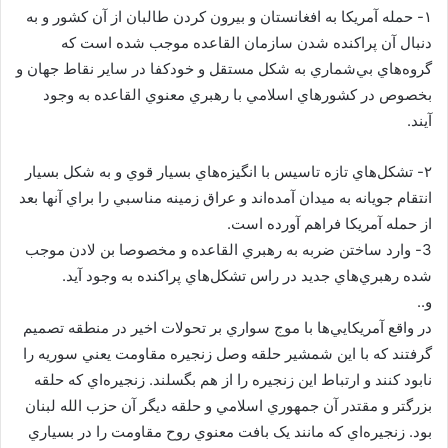
۱- حمله آمريكا به افغانستان و بيرون كردن طالبان از آن كشور و به
دنبال آن پراكنده شدن سازمان القاعده موجب شده است كه
گروه‌هاي بي‌شماري به شكل مستقل و خودكفا در ساير نقاط جهان و
بخصوص در كشورهاي اسلامي با رهبري معنوي القاعده به وجود
آيند.
۲- تشكل‌هاي تازه تاسيس با انگيزه‌هاي بسيار قوي و به شكل بسيار
انتقام جويانه به ميدان آمده‌اند و عراق زمينه مناسبي را براي آنها بعد
از حمله آمريكا فراهم آورده است.
3- وارد ساختن ضربه به رهبري القاعده و مخصوصا بن لادن موجب
شده رهبري‌هاي جديد در راس تشكل‌هاي پراكنده به وجود آيد.
و..
در واقع آمريکايي‌ها با موج سواري بر تحولات اخير در منطقه تصميم
گرفتند که با اين شمشير حلقه وصل زنجيره مقاومت يعني سوريه را
نابود کنند و ارتباط اين زنجيره را از هم بگسلند. زنجيره‌اي که حلقه
بزرگتر و مقتدر آن جمهوري اسلامي و حلقه ديگر آن حزب الله لبنان
بود. زنجيره‌اي که مانند يک بافت معنوي روح مقاومت را در بسياري