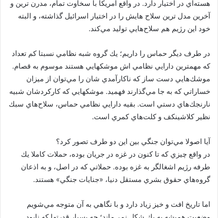
هسته‌اي در اختيار دارد. در واقع امريكا با سخاوت تمام، مدرن ترين و
آخرين مدل ترين سلاح هايش را در اختيار اسرائيل گذاشته، و البته
خود اين رژيم هم سلاح‌هايي توليد مي‌كند.
در طرف ديگر حماس را داريم؛ يك گروه شبه نظامي نسبتا كم تعداد
كه مهمترين دارايي نظامي اش موشكهايي هستند موسوم به قصام.
موشك‌هايي دست ساز كه ناكارآمدي شان را مي‌توان از ميزان
خساراتي كه به جا مي‌گذارند فهميد. موشكهايي كه كاركردشان شبيه
نارنجك‌هاي دستي است. بقيه دارايي نظامي حماس، سلاح‌هاي سبك
نظير كلاشينكف و كلت‌هاي كمري است.
آيا اصولا مي‌توان جنگي بين اين دو طرف تصور كرد؟
در واقع چيزي كه تا كنون در غزه در جريان بوده، حملات كاملا يك
طرفه رژيم اشغالگر به غزه بوده. حملاتي كه در اصل، و به اذعان
گروه‌هاي حقوق بشري مستقل دنيا، «جنايات جنگي» هستند.
اما تاريخ افت و خيز زياد دارد و با نگاهي به آن متوجه مي‌شويم
وضعيت هميشه به يك شكل نمي‌ماند؛ چه بسيار قدرتها كه نابود