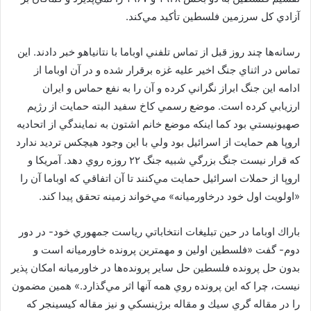
آزادي كل سرزمين فلسطين تأكيد مي‌كند.
رسانه‌ها چند روز قبل از تماس تلفني اوباما با نتانياهو خبر دادند. اين
تماس در اثناي جنگ اخير عليه غزه برقرار شده و در آن اوباما از
ادامه اين جنگ ابراز نگراني كرده و آن را به نفع حماس و ايران
ارزيابي كرده است. موضع رسمي كاخ سفيد البته حمايت از رژيم
صهيونيستي بود كما اينكه موضع خانم اشتون به نمايندگي از اتحاديه
اروپا هم حمايت از اسرائيل بود ولي با اين وجود هيچكس ترديد ندارد
كه قرار نيست جنگ بزرگي شبيه جنگ ۲۲ روزه روي دهد. آمريكا و
اروپا از حملات اسرائيل حمايت مي‌كنند تا آن اتفاقي كه اوباما آن را
«اولويت اول خود درخاورميانه» مي‌خواند زمينه تحقق پيدا كند.
باراك اوباما در حين تبليغات انتخاباتي رياست جمهوري خود- در دور
دوم- گفت «فلسطين اولين و مهمترين پرونده خاورميانه است و
بدون حل پرونده فلسطين حل ساير پرونده‌ها در خاورميانه امكان پذير
نيست، چرا كه اين پرونده روي همه آنها اثر مي‌گذارد.» همين مضمون
را در مقاله گري سيك و مقاله برژينسكي و نيز مقاله كيسينجر كه