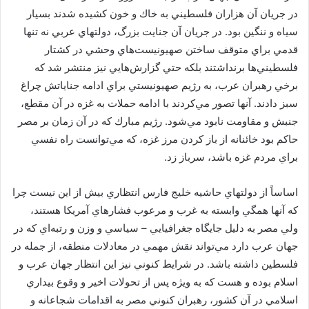
در جريان آن هزاران فلسطيني به خاك و خون كشيده شدند بسيار
سياه و ننگين بود. در جريان آن جنايت بزرگ، دولتهاي عربي نه تنها
قدمي براي متوقف ساختن صهيونيست‌هاي وحشي در كشتار
فلسطيني‌ها برنداشتند بلكه حتي گزارش‌هايي نيز منتشر شد كه
برخي رهبران عرب، به رژيم صهيونيستي براي ادامه جناياتش چراغ
سبز دادند. آنها تصور مي‌كردند با ادامه حملات به غزه در آن مقطع،
جنبش و مقاومت نابود مي‌شود. رژيم مبارك كه در آن زمان بر مصر
حاكم بود خائنانه از باز كردن مرز غزه، كه مي‌توانست راه نفسي
براي مردم غزه باشد، سرباز زد.
اساساً از دولتهاي حاشيه خليج فارس انتظاري بيش از اين نيست چرا
كه آنها همگي وابسته به غرب و مرعوب فشارهاي آمريكا هستند،
ولي مصر به دليل جايگاه جغرافيايي – سياسي و وزن و رتبه‌اي كه در
جهان عرب دارد مي‌تواند نقش مهمي در معادلات منطقه، از جمله در
فلسطين داشته باشد. در شرايط كنوني نيز اين انتظار جهان عرب و
اسلام بوده و هست كه به ويژه پس از تحولات اخير و وقوع بيداري
اسلامي در آن كشور، رهبران كنوني مصر به اقدامات شجاعانه و