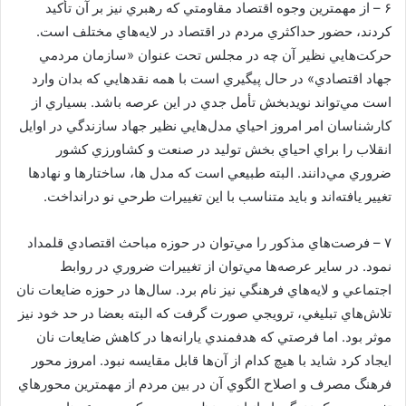
۶ – از مهمترين وجوه اقتصاد مقاومتي که رهبري نيز بر آن تأکيد
کردند، حضور حداکثري مردم در اقتصاد در لايه‌هاي مختلف است.
حرکت‌هايي نظير آن چه در مجلس تحت عنوان «سازمان مردمي
جهاد اقتصادي» در حال پيگيري است با همه نقدهايي که بدان وارد
است مي‌تواند نويدبخش تأمل جدي در اين عرصه باشد. بسياري از
کارشناسان امر امروز احياي مدل‌هايي نظير جهاد سازندگي در اوايل
انقلاب را براي احياي بخش توليد در صنعت و کشاورزي کشور
ضروري مي‌دانند. البته طبيعي است که مدل ها، ساختارها و نهادها
تغيير يافته‌اند و بايد متناسب با اين تغييرات طرحي نو درانداخت.
۷ – فرصت‌هاي مذکور را مي‌توان در حوزه مباحث اقتصادي قلمداد
نمود. در ساير عرصه‌ها مي‌توان از تغييرات ضروري در روابط
اجتماعي و لايه‌هاي فرهنگي نيز نام برد. سال‌ها در حوزه ضايعات نان
تلاش‌هاي تبليغي، ترويجي صورت گرفت که البته بعضا در حد خود نيز
موثر بود. اما فرصتي که هدفمندي يارانه‌ها در کاهش ضايعات نان
ايجاد کرد شايد با هيچ کدام از آن‌ها قابل مقايسه نبود. امروز محور
فرهنگ مصرف و اصلاح الگوي آن در بين مردم از مهمترين محورهاي