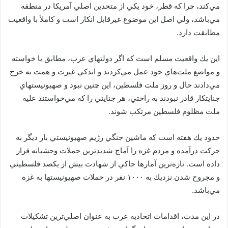
مي‌كند، چرا كه قطر، خود يكي از متحدين اصلي آمريكا در منطقه
مي‌باشد، ولي اصل اين موضوع غيرقابل انكار است و كاملاً با واقعيت
مطابقت دارد.
اين يك واقعيت مسلم است كه اگر دولتهاي عرب، مطابق با خواسته
و مواضع ملت‌هاي خود عمل مي‌كردند و اندكي غيرت و همت به خرج
مي‌دادند حال و روز ملت فلسطين، اين چنين نبود و صهيونيستهاي
جنايتكار قادر نبودند به راحتي، هر جنايتي را كه مي‌خواستند عليه
ملت مظلوم فلسطين مرتكب شوند.
حدود يك هفته است كه ماشين جنگي رژيم صهيونيستي بار ديگر به
حركت درآمده و مردم غزه را آماج شديدترين حملات وحشيانه قرار
داده است. تازه‌ترين آمارها حاكي از شهادت بيش از يكصد فلسطيني
و مجروح شدن نزديك به ۱۰۰۰ نفر در حملات صهيونيستها به غزه
مي‌باشد.
در اين مدت، اقدامات اتحاديه عرب به عنوان اصلي‌ترين تشكيلات