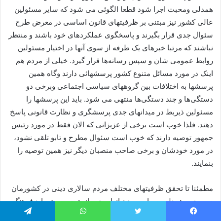
همدلی ومحبت اجرا شود قطعا الگوئی می شود که سایر مسئولین
عالی کشور نیز مبتنی بر ظرفیتهای قانون اساسی در معرض طرح
سئوال جدی قرار بگیرند و پاسخگوی عملکردهای خود باشند و منتظر
نباشند که مرتبا خبرهای یک طرفه از سوی آنها در اختیار مسئولین
روابط عمومی شان و سپس رسانه‌ها قرار گیرد. خیلی از مردم هم
اینک در مورد مسائل متنوع کشور پرسشهائی دارند وگاه همین
پرسشها به اختلافات بین گروههای سیاسی اجتماعی وبرخی دو
دستگی‌ها و چند دستگی‌ها منتهی می شود. باید این پرسشها را
مسئولین ذیربط در میدانهای جدی پرسشگری و نظارت قانونی پاسخ
دهند. فلذا خوب است برخی از عزیزانی که الان فقط در مورد رئیس
جمهور توصیه دارند که خوب است سئوال مطرح و تابو تلقی نشود،
در مورد خودشان و برخی صاحب منصبان دیگر نیز همین توصیه را
بنمایند.
مطمئنا تا تحقق ظرفیتهای مختلف مردم سالاری دینی در کشورمان
صبوری و همدلی بسیار مورد نیاز است و از همه مهم تر باید فرهنگ
درست حرکت در این مسیر را توسعه دهیم.