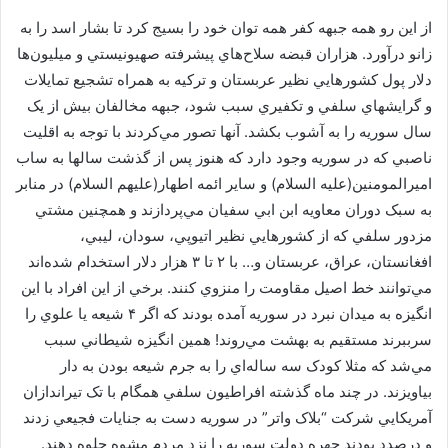
از اين رو همه جبهه کفر همه توان خود را بسيج کرد تا بشار اسد را به
زانو درآورد. هزاران قبضه سلاح‌هاي پيشرفته صهيونيستي و ميليون‌ها
دلار پول کشورهايي نظير عربستان و ترکيه به همراه تشجيع تمايلات
و گرايشهاي سلفي و تکفيري سبب شود، جبهه مخالفان بيش از يک
سال سوريه را به آشوب بکشد. آنها تصور مي‌کردند با توجه به اقليت
ناصبي که در سوريه وجود دارد که هنوز پس از گذشت سالها به ساب
اميرالمومنين(عليه السلام) و ساير ائمه اطهار(عليهم السلام) در منابر
به سبک دوران معاويه ابن ابي سفيان مي‌پردازند و همچنين مشتي
مزدور سلفي که از کشورهايي نظير اتيوپي، سودان، ليبي،
افغانستان، عراق، عربستان و… با ۲ تا ۳ هزار دلار استخدام شده‌اند
مي‌توانند خط اصيل مقاومت را منزوي کنند. برخي از اين افراد با اين
انگيزه به ميدان نبرد در سوريه آمده بودند که اگر ۴ شيعه يا علوي را
سرببرند مستقيم به بهشت مي‌روند! همين انگيزه شيطاني سبب
مي‌شد که مثلا کودک سه ساله‌اي را به جرم شيعه بودن به دار
بياويزند. در چند ماه گذشته افراطيون سلفي همگام با تک تيراندازان
آمريکايي شرکت “بلاک واتر” در سوريه دست به جنايات فجيعي زدند
و درصدد بودند چهره دولت سوريه را نزد مردم مشوه جلوه دهند.