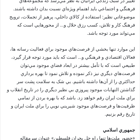
تغيير در سبک زندگي ايرانيان به نظر مي‌رسد که مجموعه‌هاي
فرهنگي و اجتماعي بايد اهتمام ويژه‌اي نسبت بدان داشته باشند.
موضوعاتي نظير: استفاده از کالاي داخلي، پرهيز از تجملات، ترويج
فرهنگ کار و تلاش، کسب رزق حلال و… از محورهايي است که
مي‌تواند مورد توجه باشد.
اين موارد تنها بخشي از فرصت‌هاي موجود براي فعاليت رسانه ها،
فعالان اقتصادي و فرهنگي و… است که بايد مورد توجه قرار گيرد،
طبيعي است که با تأمل بيشتر در ابعاد فضاي موجود مي‌توان
فرصت‌هاي ديگري نيز ذکر نموده و تلاش نمود تا بهره برداري
حداکثري را از آن‌ها داشته باشيم. بي شک به سلامت پشت سر
گذاشتن التهابات موجود پيروزي بي نظير ديگري را در تاريخ انقلاب و
براي ملت ايران رقم خواهد زد. باشد که با بهره بردن از تمامي
ظرفيت‌ها و فرصت‌هاي موجود شيريني نويي را براي ملت ايران و
تاريخ رقم بزنيم.
جمهوري اسلامي
«حضور ملت‌ها تنها راه حل بحران فلسطين» عنوان سرمقاله