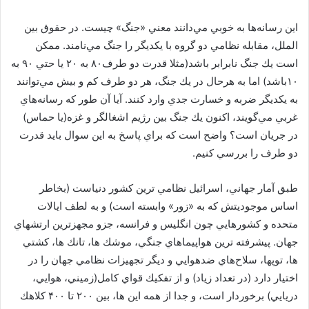
اين رسانه‌ها به خوبي مي‌دانند معني «جنگ» چيست. در حقوق بين
الملل، مقابله نظامي دو گروه با يكديگر را جنگ مي‌نامند. ممكن
است يك جنگ نابرابر باشد(مثلا قدرت دو طرف۸۰ به ۲۰ يا حتي ۹۰ به
۱۰باشد) اما به هرحال در يك جنگ، هر دو طرف كم و بيش مي‌توانند
به يكديگر ضربه و خسارت جدي وارد كنند. آيا آن طور كه رسانه‌هاي
غربي مي‌گويند، اكنون يك جنگ بين رژيم اشغالگر و غزه(يا حماس)
در جريان است؟ واضح است كه براي پاسخ به اين سوال بايد قدرت
دو طرف را بررسي كنيم.
طبق آمار جهاني، اسرائيل نظامي ترين كشور دنياست (بخاطر
اساس موجوديتش كه به «زور» وابسته است) و به لطف ايالات
متحده و كشورهايي چون انگليس و فرانسه، جزو مجهزترين ارتشهاي
جهان. پيشرفته ترين هواپيماهاي جنگي، موشك ها، تانك ها، كشتي
ها، توپها، سلاح‌هاي ضدهوايي و ديگر تجهيزات نظامي جهان را در
اختيار دارد (در تعداد زياد) و از تفكيك قواي كامل(زميني، هوايي،
دريايي) برخوردار است، و جدا از همه اين ها، بين ۲۰۰ تا ۴۰۰ كلاهك