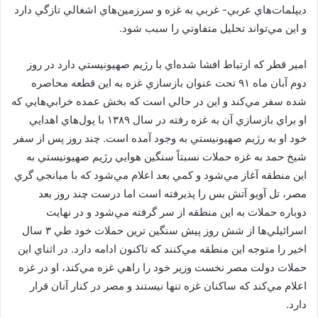
ديپلمات‌هاي عربي- غربي به غزه و سرزمين‌هاي اشغالي تازگي دارد
و اين مي‌تواند تحليل متفاوتي را سبب شود.
امير قطر كه ارتباط افشا شده‌اي با رژيم صهيونيستي دارد در روز
دوم آبان ماه ۹۱ تحت عنوان بازسازي غزه به اين قطعه محاصره
شده سفر مي‌كند و اين در حالي است كه بخش عمده خرابي‌هايي كه
او براي بازسازي آن به غزه رفته در سال ۱۳۸۹ با پول‌هاي اهدايي
خود او به رژيم صهيونيستي به وجود آمده است. چند روز پس از سفر
شيخ حمد به غزه حملات نسبتاً سنگين هوايي رژيم صهيونيستي به
اين منطقه آغاز مي‌شود و كمي بعد اعلام مي‌شود كه با ميانجي گري
مصر، تل آويو آتش بس را پذيرفته است اما درست چند روز بعد
دوباره حملات به اين منطقه از سر گرفته مي‌شود و در نهايت
اسرائيلي‌ها از شش روز پيش سنگين ترين حملات خود طي ۳ سال
اخير را متوجه اين منطقه مي‌كنند كه تاكنون ادامه دارد. در اثناي اين
حملات دولت مصر نخست وزير خود را راهي غزه مي‌كند، او در غزه
اعلام مي‌كند كه ساكنان غزه تنها نيستند و مصر در كنار آنان قرار
دارد.