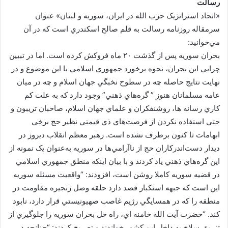
رسالت
«اتحاد استراتژيک حزب الله در ايران، سوريه و لبنان» عنوان
سرمقاله روزنامه رسالت به قلم صالح اسکندري است كه در آن
مي‌خوانيد:
بحران سوريه پس از گذشت ۲۰ ماه فروکش کرده است. اما در تبيين
چرايي اين بحران، نحوه برخورد جمهوري اسلامي با اين موضوع و در
نهايت نتايج حاصله چه در سطوح نخبگي جهان اسلام و چه در ميان
عامه مسلمانان هنوز ” گره‌هاي ذهني” وجود دارد که به علت کم
کاري رسانه ها، روشنفکران و علماي جهان اسلام، صاحبان تريبون و
حتي استفاده نکردن از فرصت‌هاي ذي قيمتي نظير حج برخي
ابهامات تا کنون برطرف نشده است. رهبر معظم انقلاب ديروز در
ديدار دست‌اندركاران حج از ناآرامي‌ها در سوريه به‌عنوان يک نمونه از
اين گره‌هاي ذهني ياد كردند و با بيان اينكه منطق جمهوري اسلامي
در قضيه سوريه كاملا روشن است، افزودند: “واقعيت مسئله سوريه
اين است كه جبهه استكبار قصد دارد حلقه وصل زنجيره مقاومت در
منطقه را كه در همسايگي رژيم غاصب صهيونيستي قرار دارد، نابود
كند. “حضرت آيت الله خامنه اي، راه حل بحران سوريه را جلوگيري از
تزريق سلاح به داخل اين كشور خواندند و تصريح كردند: “چنانچه در