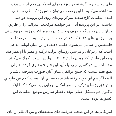
طي دو سه روز گذشته در روزنامه‌هاي آمريكايي به چاپ رسيدند،
مشاهده مي‌كنيم با اين وصف مي‌توان حدس زد كه طي ماه‌هاي
آينده مقامات كاخ سفيد تمركز ويژه‌اي روي اين پرونده خواهند
داشت. در اين پرونده آنان مي‌خواهند موقعيت اسرائيل را از طريق
پايان دادن به هرگونه حرف و حديث درباره مالكيت رژيم صهيونيستي
بر سرزمين‌هاي ۱۹۴۸ كه ۷۸ درصد خاك و نزديك به ۱۰۰درصد آب
فلسطين را شامل مي‌شود، خاتمه دهند. در اين ميان اوباما مدعي
است كه اردوغان و مرسي رؤساي دولت تركيه و مصر با او همراهند
و به اين طرح- كه همان طرح ۲۰۰۷ آناپوليس است- كمك مي‌كنند.
مقامات اين دو كشور از رد يا تأييد اين خبر خودداري كرده‌اند ولي
هيچ بعيد نيست كه چنين توافقي ميان آنان صورت پذيرفته باشد و
البته اگر هم اين دو پذيرفته باشند به معناي آن نيست كه چنين طرحي
با توافق رؤساي تركيه و مصر امكان اجرايي پيدا مي‌كند كما اينكه
تاكنون هم مشكل اصلي توقف قطار سازش موضع مقامات اين
كشورها بوده است.
آمريكايي‌ها در اين صحنه ظرفيت‌هاي منطقه‌اي و بين المللي را پاي