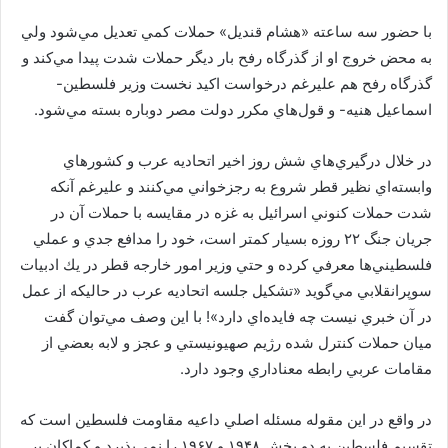
با حضور سه ساعته «هشام قنديل» حملات كمي تعديل مي‌شود ولي
به محض خروج او از گذرگاه رفح بار ديگر حملات شدت پيدا مي‌كند و
گذرگاه رفح هم عليرغم درخواست اكيد نخست وزير فلسطين-
اسماعيل هنيه- و قول‌هاي مكرر دولت مصر دوباره بسته مي‌شود.
در خلال درگيري‌هاي شش روز اخير اتحاديه عرب و كشورهاي
وابسته‌اي نظير قطر شروع به رجزخواني مي‌كنند و عليرغم آنكه
شدت حملات كنوني اسرائيل به غزه در مقايسه با حملات آن در
جريان جنگ ۲۲ روزه بسيار كمتر است، خود را مدافع جدي و عملي
فلسطيني‌ها معرفي كرده و حتي وزير امور خارجه قطر در يك ادبيات
سوپرانقلابي مي‌گويد «تشكيل جلسه اتحاديه عرب در حاليكه از عمل
در آن خبري نيست چه فايده‌اي دارد»! با اين وصف مي‌توان گفت
ميان حملات كنترل شده رژيم صهيونيستي و عجز و لابه بعضي از
مقامات عربي رابطه معناداري وجود دارد.
در واقع در اين مقوله مسئله اصلي داعيه مقاومت فلسطين است كه
تقسيم فلسطين به دو بخش ۱۹۴۸ و ۱۹۶۷ را نمي‌پذيرد و كماكان بر