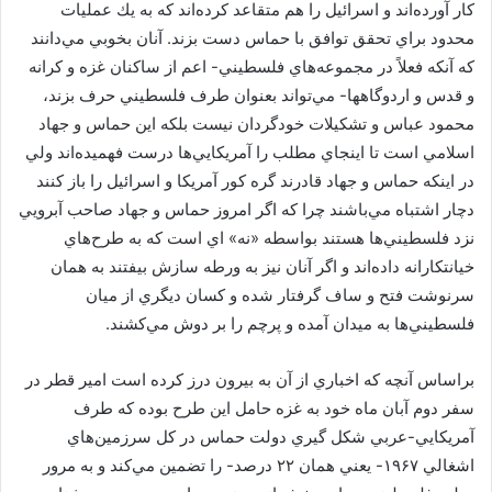
كار آورده‌اند و اسرائيل را هم متقاعد كرده‌اند كه به يك عمليات
محدود براي تحقق توافق با حماس دست بزند. آنان بخوبي مي‌دانند
كه آنكه فعلاً در مجموعه‌هاي فلسطيني- اعم از ساكنان غزه و كرانه
و قدس و اردوگاهها- مي‌تواند بعنوان طرف فلسطيني حرف بزند،
محمود عباس و تشكيلات خودگردان نيست بلكه اين حماس و جهاد
اسلامي است تا اينجاي مطلب را آمريكايي‌ها درست فهميده‌اند ولي
در اينكه حماس و جهاد قادرند گره كور آمريكا و اسرائيل را باز كنند
دچار اشتباه مي‌باشند چرا كه اگر امروز حماس و جهاد صاحب آبرويي
نزد فلسطيني‌ها هستند بواسطه «نه» اي است كه به طرح‌هاي
خيانتكارانه داده‌اند و اگر آنان نيز به ورطه سازش بيفتند به همان
سرنوشت فتح و ساف گرفتار شده و كسان ديگري از ميان
فلسطيني‌ها به ميدان آمده و پرچم را بر دوش مي‌كشند.
براساس آنچه كه اخباري از آن به بيرون درز كرده است امير قطر در
سفر دوم آبان ماه خود به غزه حامل اين طرح بوده كه طرف
آمريكايي-عربي شكل گيري دولت حماس در كل سرزمين‌هاي
اشغالي ۱۹۶۷- يعني همان ۲۲ درصد- را تضمين مي‌كند و به مرور