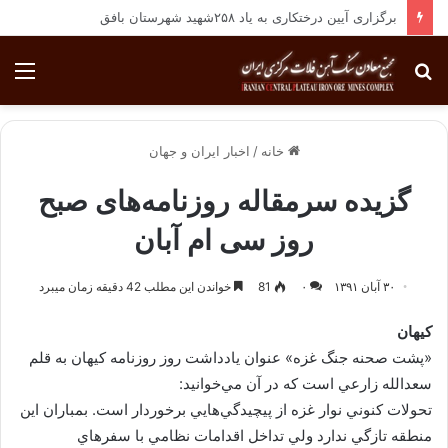
انجام معاینات ادواری پرسنل مجتمع معادن سنگ آهن فلات مرکزی ایران
جستجو
منو
برای
خانه
/
اخبار ایران و جهان
گزیده سرمقاله‌ روزنامه‌های صبح
روز سی ام آبان
۳۰ آبان ۱۳۹۱
۰
81
خواندن این مطلب 42 دقیقه زمان میبرد
كيهان
«پشت صحنه جنگ غزه» عنوان يادداشت روز روزنامه كيهان به قلم
سعدالله زارعي است كه در آن مي‌خوانيد:
تحولات كنوني نوار غزه از پيچيدگي‌هايي برخوردار است. بمباران اين
منطقه تازگي ندارد ولي تداخل اقدامات نظامي با سفرهاي