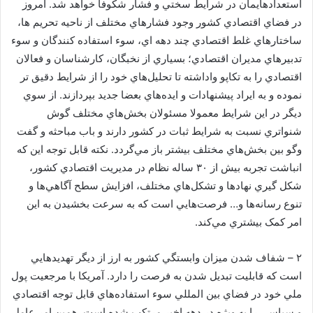
استعدادهايمان در شرايط سختي و فشار شکوفا خواهد شد. امروز
در فضاي اقتصادي کشور وجود فشارهاي مختلف از ناحيه تحريم ها،
ساختارهاي غلط اقتصادي چند دهه اي، سوء استفاده کنندگان و سوء
تدبيرهاي مديران اقتصادي؛ بسياري از نخبگان، کارشناسان و فعالان
اقتصادي را به تکاپو واداشته تا تحليل‌هاي خود را از شرايط دقيق تر
نموده و به ايراد پيشنهادات و ايده‌هاي بعضا جديد بپردازند. از سوي
ديگر در اين شرايط معمولا مسئولان بخش‌هاي مختلف گوش
شنواتري نسبت به شرايط ثبات در کشور دارند و باب مباحثه و گفت
وگو بين بخش‌هاي مختلف بيشتر باز مي‌گردد. نکته قابل توجه اين که
انباشت تجربه بيش از ۳۰ ساله نظام در مديريت اقتصادي کشور،
شکل گيري نهادها و تشکل‌هاي مختلف، افزايش سطح آگاهي‌ها و
تنوع رسانه‌ها و… فرصت‌هايي است که به سرعت بخشيدن به اين
امر کمک بيشتري مي‌کند.
۲ – شفاف شدن ميزان وابستگي کشور به ارز از ديگر تهديدهايي
است که قابليت تبديل شدن به فرصت را دارد. آمريکا با مرجعيت پول
ملي خود در فضاي بين المللي سوء استفاده‌هاي قابل توجه اقتصادي
و سياسي را به ويژه در دهه اخير مرتکب شده است. همين امر عامل