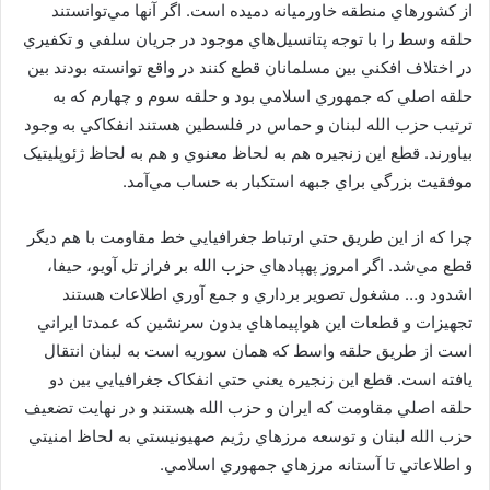
از کشورهاي منطقه خاورميانه دميده است. اگر آنها مي‌توانستند
حلقه وسط را با توجه پتانسيل‌هاي موجود در جريان سلفي و تکفيري
در اختلاف افکني بين مسلمانان قطع کنند در واقع توانسته بودند بين
حلقه اصلي که جمهوري اسلامي بود و حلقه سوم و چهارم که به
ترتيب حزب الله لبنان و حماس در فلسطين هستند انفکاکي به وجود
بياورند. قطع اين زنجيره هم به لحاظ معنوي و هم به لحاظ ژئوپليتيک
موفقيت بزرگي براي جبهه استکبار به حساب مي‌آمد.
چرا که از اين طريق حتي ارتباط جغرافيايي خط مقاومت با هم ديگر
قطع مي‌شد. اگر امروز پهپادهاي حزب الله بر فراز تل آويو، حيفا،
اشدود و… مشغول تصوير برداري و جمع آوري اطلاعات هستند
تجهيزات و قطعات اين هواپيماهاي بدون سرنشين که عمدتا ايراني
است از طريق حلقه واسط که همان سوريه است به لبنان انتقال
يافته است. قطع اين زنجيره يعني حتي انفکاک جغرافيايي بين دو
حلقه اصلي مقاومت که ايران و حزب الله هستند و در نهايت تضعيف
حزب الله لبنان و توسعه مرزهاي رژيم صهيونيستي به لحاظ امنيتي
و اطلاعاتي تا آستانه مرزهاي جمهوري اسلامي.