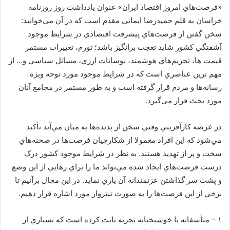
«فرصت‌هاي امروز اقتصاد ايران» عنوان يادداشت روز روزنامه
خراسان به قلم حميدرضا ايماني مقدم است كه در آن مي‌خوانيد:
سخن گفتن از فرصت‌هاي پيشرفت اقتصادي در شرايط موجود
آشفتگي کشور شايد تعجب برانگيز باشد؛ تورم، تغييرات مستمر
قيمت ها، تحريم‌هاي هوشمند، نوسانات ارزي، مسائل سياسي و… از
مهم ترين عناصري است که در شرايط موجود مورد توجه ويژه
رسانه‌ها و مردم قرار گرفته است و به طور مستمر در مجامع آنان
مورد بحث قرار مي‌گيرد.
در عرصه کارآفريني وقتي سخن از پديده‌ها به ميان مي‌آيد تأکيد
مي‌شود که اين افراد معمولا از شکارچيان فرصت‌ها در صحنه‌هاي
سخت و پر از تهديد هستند. به نظر در شرايط موجود کشور درک
درست فرصت‌هاي ايجاد شده مي‌تواند ما را براي رهايي از اين وضع
و پشت سر گذاشتن عزتمندانه آن ياري نمايد. در اين مجال برآنيم تا
برخي از اين فرصت‌ها را به صورت تيتروار مورد اشاره قرار دهيم.
۱ – متأسفانه يا خوشبختانه تجربه ثابت کرده است که بسياري از