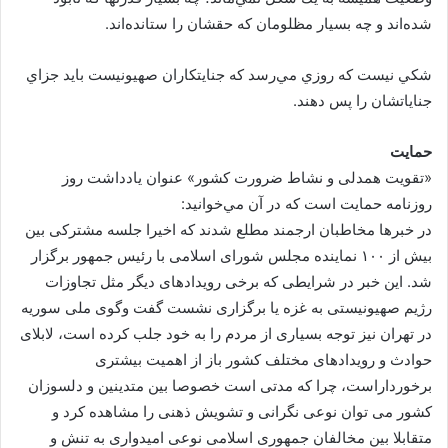
شده‌اند و چه بسيار مظلومان كه حقشان را ستانده‌اند.
شكي نيست كه روزي مي‌رسد كه جنايتكاران صهيونيست بايد جزاي
جناياتشان را پس دهند.
حمايت
«تقویت همدلی و نشاط ضرورت کشور» عنوان يادداشت روز
روزنامه حمايت است كه در آن مي‌خوانيد:
در خبرها مخاطبان ارجمند مطلع شدند که اخیرا جلسه مشترکی بین
بیش از ۱۰۰ نماینده مجلس شورای اسلامی با رئیس جمهور برگزار
شد. این خبر در شرایطی که برخی رویدادهای دیگر مثل تجاوزات
رژیم صهیونیستی به غزه یا برگزاری نشست گفت وگوی ملی سوریه
در تهران نیز توجه بسیاری از مردم را به خود جلب کرده است، لابلای
حوادث و رویدادهای مختلف کشور باز از اهمیت بیشتری
برخورداراست، چرا که مدتی است خصوصا بین متدینین و دلسوزان
کشور می توان نوعی نگرانی و تشویش ذهنی را مشاهده کرد و
متقابلا بین مخالفان جمهوری اسلامی نوعی امیدواری به تنش و