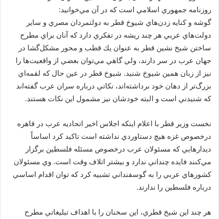
روزنامه جمهوري اسلامي است كه در آن مي‌خوانيد:
گوشه و كنايه زدن‌هاي شيوخ قطر به دولتمردان مصري و ساير
دولت‌هاي عربي هر چند ريشه در تفكري دارد كه آنان براي مطرح
ساختن شيخ نشين قطر به عنوان يك قطب و محور مشكل‌گشا در
جهان عرب در سر دارند، ولي گاهي مي‌توان بعضي از واقعيت‌ها را
نيز از زبان همين شيوخ شنيد. شيوخ قطر در عين حال كه لقمه‌اي
بزرگ‌تر از دهان خود برداشته‌اند، نكاتي درباره سران عرب گفته‌اند
كه شنيدني است و البته خودشان نيز مشمول اين نكات هستند.
نخست وزير قطر با اعلام اينكه اجلاس اخير اتحاديه عرب در قاهره
درخصوص غزه هيچ دستاوردي نداشته است تاكيد كرد اساساً
ديدارهايي كه مسئولان عرب درخصوص مسئله فلسطين برگزار
مي‌كنند فايده چنداني ندارد و بيشتر اتلاف وقت است. وي مسئولان
كشورهاي عربي را به گوسفنداني تشبيه كرد كه توان اقدام اساسي
درباره فلسطين را ندارند.
هر چند اين شيخ قطري، اين سخنان را با اهداف تبليغاتي مطرح