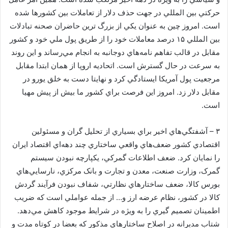
حرکتي بين المللي در جهت حذف دلار از تعاملات بين کشورها شده
است. امروز چين به عنوان يکي از بزرگ ترين حاضران صحنه تبادلات
بين المللي ۱۵ درصد معاملات خود را از طريق پول ملي خود و کشور
مقابل در قالب تفاهم نامه‌هاي دوجانبه به انجام مي‌رساند و اين روند
به سرعت در حال گسترش است. اتحاديه اروپا از همان ابتدا مقابل
مرجعيت پول آمريکا ايستادگي کرد و نهايتا دست به خلق يورو در
مقابل دلار زد. امروز اين فرصت براي کشور ما بيش از پيش مهيا
است.
۳ – آشفتگي‌هاي اخير براي بسياري از تحليل گران و مسئولين
اقتصادي کشور ضعف‌هاي واقعي ساختاري چند دهه‌اي اقتصاد ايران
را نمايان کرد. ضعف اطلاعات گمرکي، يکپارچه نبودن سيستم
گمرک، وزارت صنعت، معدن و تجارت و بانک مرکزي، نارسايي‌هاي
بورس کالا، ضعف ساختارهاي نظارتي، شفاف نبودن فرآيند گردش
کالا در کشور، نظام عرضه ارز و… از جمله عواملي است که ضريب
اطمينان تصميم گيري را به ويژه در شرايط موجود کاهش مي‌دهد.
شتاب مدبرانه در اصلاح ساختارهاي مذکور که بعضا در کوتاه مدت و