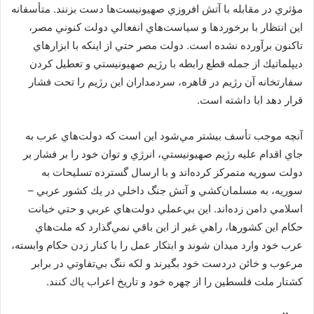
مؤثري در مقابله با آتش افروزي صهيونيست‌ها دست بزنند. متأسفانه
اين انتظار با برخوردها و سياست‌هاي انفعالي دولت كنوني مصر،
تاكنون برآورده نشده است. دولت مصر حتي از اينكه با ابزارهاي
ديپلماتيك از جمله قطع رابطه با رژيم صهيونيستي و تعطيل كردن
سفارتخانه آن رژيم در قاهره، سردمداران اين رژيم را تحت فشار
قرار دهد ابا داشته است.
آنچه موجب تأسف بيشتر مي‌شود اين است كه دولت‌هاي عرب به
جاي اقدام عليه رژيم صهيونيستي، انرژي و توان خود را بر فشار بر
دولت سوريه متمركز كرده‌اند و با ارسال گسترده تسليحات به
سوريه، به مسلمان‌كشي و آتش جنگ داخلي در يك كشور عربي –
اسلامي دامن زده‌اند. اين بي‌عملي دولت‌هاي عربي و حتي خيانت
حكام اين كشورها، راهي غير از اين باقي نمي‌گذارد كه ملت‌هاي
عرب خود وارد ميدان شوند و ابتكار عمل را با كنار زدن حكام وابسته،
مرعوب و خائن دردست خود بگيرند و لكه ننگ بي‌تفاوتي در برابر
كشتار ملت فلسطين را از چهره خود و تاريخ اعراب پاك كنند.