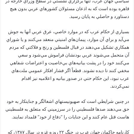
سياسي جهان عرب، تنها برگزاري نشستي در سطح وزراي خارجه در
قاهره بوده است كه به اذعان مسئولان كشورهاي عربي بدون هيچ
دستاورد و حاصلي به پايان رسيد.
بسياري از حكام عرب كه در موارد خاصي، عرق عربي آنها به جوش
مي‌آيد و براي آن موارد، پيمان‌هاي امنيتي منعقد مي‌كنند و يا شوراي
همكاري تشكيل مي‌دهند در قبال فلسطين و رنج و فلاكتي كه مردم
آن متحمل مي‌شوند عربي بودنشان فراموش مي‌شود و سعي
مي‌كنند خود را در پشت بيانيه‌هاي بي‌خاصيت و اعتراضات شفاهي
مخفي كنند تا ديده نشوند. قطعاً اگر فشار افكار عمومي ملت‌هاي
عرب نبود، اين حكام حتي در صدور بيانيه و اعلاميه نيز اقدام
نمي‌كردند.
در چنين شرايطي است كه صهيونيستهاي اشغالگر و جنايتكار به خود
حق مي‌دهند صدها فلسطيني را در سرزميني كه متعلق به فلسطيني
هاست قتل عام كنند و اين جنايات را “دفاع از خود” قلمداد نمايند.
كارنامه حاكمان جهان عرب در جنگ ۲۲ روزه غزه در سال ۱۳۸۷، كه