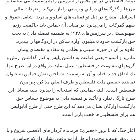
دولت فلسطيني در اين بخش از سرزمين را به رسميت مي‌شناسد و
مرزها و گذرگاه‌هاي دريايي و زميني را باز مي‌كند و تعهدات مالي
اسرائيل- مندرج در ذيل توافقنامه‌هاي اسلو و مادريد- شامل حقوق و
سهم گمركات را مي‌پذيرد. در مقابل آن حماس بايد حاكميت رژيم
صهيونيستي بر سرزمين‌هاي ۱۹۴۸ به ضميمه فيصله دادن به بحث
حق بازگشت حدود ۵ ميليون آواره ساكن در اردوگاهها را بپذيرد.
علاوه بر آن در حوزه امنيتي و نظامي به مفاد و مقتضاي پيمان
مادريد و اسلو – يعني قناعت به داشتن پليس و كنار گذاشتن ارتش و
گروههاي مقاومت در فلسطين- عمل نمايد. در واقع در اين طرح تنها
يك اتفاق جديد افتاد، و آن به رسميت شناختن نقش حماس به عنوان
نماينده حقيقي ملت فلسطين و طرف اصلي مذاكره پيرامون
فلسطين است. البته حماسي كه استحاله را بپذيرد! بقيه مسايل اين
طرح تازگي ندارد و تأكيد بر فيصله دادن به موضوع حساس حق
بازگشت آوارگان نشان مي‌دهد كه اين طرح حتي از طرح آناپوليس
هم براي فلسطيني‌ها خفت بارتر است.
آغاز جنگ كه با ترور «جعبري» فرمانده گردان‌هاي الاقصي شروع و با
زدن مقر هنيه و محمود الزهار ادامه يافت، نشان داد كه حماس و