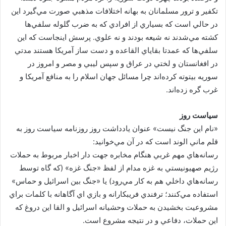
تکفير و ترور مسلمانان به بهانه اختلافات مذهبي صورت مي‌گيرد اين
در حالي است که بسياري از افرادي که به ضرب گلوله سلفي‌ها
کشته مي‌شدند نه شيعه بودند و نه علوي. پرسش اينجاست که اين
سلفي‌ها که عمدتا بقاياي القاعده و دست ساز آمريکا هستند مدتي
در افغانستان و لختي در عراق و سپس ليبي و مصر و امروز در
سوريه بيتوته کرده‌اند چرا مسائل جهان اسلام را به منافع آمريکا و
غرب گره زده‌اند.
سياست روز
«نام اين جنگ نيست» عنوان يادداشت روز روزنامه سياست روز به
قلم ماني الوند است كه در آن مي‌خوانيد:
رسانه‌هاي مهم غربي هنگام مخابره جهت دار اخبار مربوط به حملات
رژيم صهيونيستي به غزه مدام از لفظ «جنگ غزه» (كه گاه توسط
رسانه‌هاي داخلي هم به كار مي‌رود) يا «جنگ بين اسرائيل و حماس»
استفاده مي‌كنند؛ ترفندي فريبكارانه و بازي اي آگاهانه با كلمات براي
مشروعيت بخشيدن به حملات وحشيانه اسرائيل و القا اين دروغ كه
اين حملات، دفاعي و در نتيجه مشروع است.