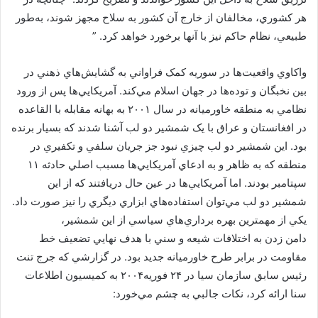
هر كشوري، مخالفان از خارج آن كشور به سلاح مجهز شوند، به‌طور
طبيعي، نظام حاكم نيز با آنها برخورد خواهد كرد. ”
واکاوي واقعيت‌ها در سوريه کمک فراواني به گشايش‌هاي ذهني در
بين نخبگان و توده‌ها در جهان اسلام مي‌کند. آمريکايي‌ها پس از ورود
نظامي به منطقه خاورميانه در سال ۲۰۰۱ به بهانه مقابله با القاعده
در افغانستان و عراق با يک شمشير دو لب آشنا شدند که بسيار برنده
بود. اين شمشير دو لب چيزي نبود جز جريان سلفي و تکفيري در
منطقه که به ظاهر و به ادعاي آمريکايي‌ها مسبب اصلي حادثه ۱۱
سپتامبر بودند. اما آمريکايي‌ها در عين حال دريافتند که از اين
شمشير دو لب مي‌توان استفاده‌هاي ابزاري ديگري را نيز صورت داد.
يکي از مهمترين بهره برداري‌هاي سياسي از اين شمشير،
دامن زدن به اختلافات شيعه و سني با هدف نهايي تضعيف خط
مقاومت در برابر طرح خاورميانه جديد بود. در گزارشي كه جرج تنت
رئيس سابق سازمان سيا در ۲۴ فوريه۲۰۰۴ به كميسيون اطلاعات
سنا ارائه كرد، نكات جالبي به چشم مي‌خورد: