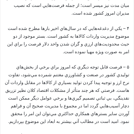
ميان مدت نيز ميسر است؛ از جمله فرصت‌هايي است که نصيب
مديران امروز کشور شده است.
۴ – يکي از دغدغه‌هايي که در سال‌هاي اخير بارها مطرح شده است
موضوع مديريت واردات کالاها به کشور است. بستر موجود از دو
حيث محدوديت‌هاي ارزي و گران شدن واحد دلار فرصت را براي اين
امر به صورت ويژه مهيا نموده است.
۵ – فرصت قابل توجه ديگري که امروز براي برخي از بخش‌هاي
توليدي کشور در صنعت و کشاورزي مغتنم شمرده مي‌شود، تفاوت
نرخ ارز و توجيه پيدا کردن توليد بسياري از کالاها در مقابل واردات آن
هاست. فرصتي که هر چند متأثر از مشکلات اقتصاد کلان نظير تزريق
نقدينگي، بي ثباتي تصميم گيري‌ها و برخي عوامل ديگر ممکن است
دچار آسيب‌هايي گردد اما در مجموع با مديريت صحيح آن و فراهم
آوردن ساير بسترهاي همکاري حداکثري مي‌توان اين امر را محقق
نمود. اميد است در مطالب آتي بيشتر به ابعاد اين موضوع بپردازيم.