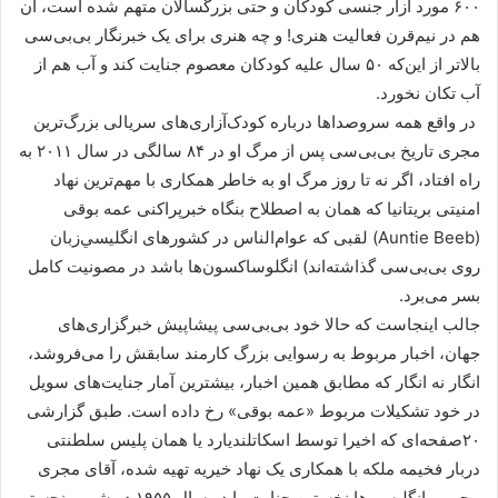
۶۰۰ مورد آزار جنسی کودکان و حتی بزرگسالان متهم شده است، آن
هم در نیم‌قرن فعالیت هنری! و چه هنری برای یک خبرنگار بی‌بی‌سی
بالاتر از این‌که ۵۰ سال علیه کودکان معصوم جنایت کند و آب هم از
آب تکان نخورد.
در واقع همه سر‌و‌صداها درباره کودک‌آزاری‌های سریالی بزرگ‌ترین
مجری تاریخ بی‌بی‌سی پس از مرگ او در ۸۴ سالگی در سال ۲۰۱۱ به
راه افتاد، اگر نه تا روز مرگ او به خاطر همکاری با مهم‌ترین نهاد
امنیتی بریتانیا که همان به اصطلاح بنگاه خبرپراکنی عمه بوقی
(Auntie Beeb) لقبی که عوام‌الناس در کشورهای انگلیسي‌زبان
روی بی‌بی‌سی گذاشته‌‌اند) انگلوساکسون‌ها باشد در مصونیت کامل
بسر می‌برد.
جالب اینجاست که حالا خود بی‌بی‌سی پیشاپیش خبرگزاری‌های
جهان، اخبار مربوط به رسوایی بزرگ کارمند سابقش را می‌فروشد،
انگار نه انگار که مطابق همین اخبار، بیشترین آمار جنایت‌های سویل
در خود تشکیلات مربوط «عمه بوقی» رخ داده‌ است. طبق گزارشی
۲۰صفحه‌ای که اخیرا توسط اسکاتلندیارد یا همان پلیس سلطنتی
دربار فخیمه ملکه با همکاری یک نهاد خیریه تهیه شده، آقای مجری
محبوب انگلیسی‌ها نخستین جنایت را در سال ۱۹۵۵ در شهر منچستر