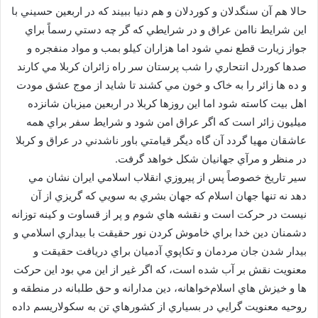
حالا هم آن سنگدلان و کوردلان و هم دنيا ببيند که در اربعين حسيني با
اين شرايط ناامن عراق و در شرايطي که گر چه دستي رسماً براي
جواز زيارت قطع نمي شود اما هزاران کيلو بمب و مواد منفجره و
صدها کوردل انتحاري را شب پرستان سر راه زائران کربلا مي کارند
و ده ها زائر را به خاک و خون مي کشند تا شايد از موج عشق مودت
اهل بيت کاسته شود اما اين روزها کربلا در اربعين ميزبان شانزده
ميليون زائر است که اگر عراق امن شود و شرايط سفر براي همه
عاشقان مهيا گردد آن گاه ديگر قيامتي باور ناشدني در عراق و کربلا
در منظر و مرآي جهانيان شکل خواهد گرفت.
سير تاريخ خصوصاً پس از پيروزي انقلاب اسلامي ايران نشان مي
دهد نه تنها جهان اسلام که جهان بشري به سويي که گريزي از آن
نيست در حرکت است و نقشه هاي شوم و پر از قساوت و کينه توزانه
دشمنان دين خدا براي خاموش کردن نور حقيقت با بيداري اسلامي و
بيدار شدن جان مردمان و تکاپوي آدميان براي دريافت حقيقت و
معنويت نقش بر آب شده است، که اگر غير از اين مي بود اين حرکت
ها و خيزش هاي اسلام‌خواهانه، دين مدارانه و حق طلبانه در منطقه و
روحيه معنويت گرايي در بسياري از کشورهاي تن به سکولاريسم داده