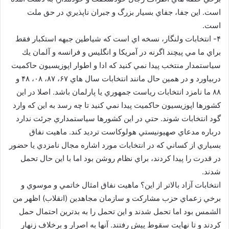
است. اين جفا، جفاي بسيار بزرگ و جبران ناپذيري در حق ملت
است.
۴- انتخابات ولنگار، نسخه اي است كه شياطين جبهه استكبار فقط
براي ما مي پيچند اگرنه در آمريكا و انگليس و فرانسه و آلمان يك
سياستمدار منتخب پيدا نمي كنيد كه ادا و اطوار اپوزيسيون حاكميت
دربياورد و در همين حال مانند انتخابات سال هاي ۶۷، ۸۷، ۰۸، ۴۸ و
۸۸ ما نامزد انتخابات رياست جمهوري يا پارلمان باشد. اصلا در اين
كشورها اپوزيسيون حاكميت پيدا نمي كنيد تا چه رسد به اين كه وارد
گود انتخابات شوند. حتي در اين كشورها سياستمداري جرئت ندارد
درباره مدعاي صهيونيستي هولوكاست ترديد كند. ماهيت نفاق
بسياري از كساني كه در انتخابات مورد اشاره مجال نامزدي يا حضور
در قدرت را پيدا كردند، براي نظام روشن بود اما با اين حال تحمل
شدند.
انتخابات آزاد بالاتر از اين؟ ماهيت نفاق امثال خاتمي و موسوي و
برخي زعماي حزب مشاركت و سازمان مجاهدين (انقلاب) اظهر من
الشمس بود اما تحمل شدند و اين تحمل را به بدترين احتمال حمل
كردند و تا نهايت سقوط پيش رفتند. آنها به اصرار و برخلاف زنهار