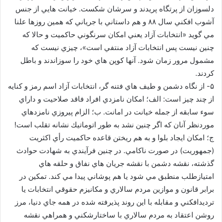
دلسوزان از پرتگاه پريدند و سرشان شكست. خيانت هايي از جنس
آشوب افكني سال ۸۸ و هم داستاني با جرياني كه همين روزها علنا
مي گويد «انتخابات آزاد يعني امكان سرنگوني حاكميت و حالا كه
چنين نيست پس انتخابات آزاد منتفي است»، چيزي نيست كه
مشمول مرور زمان شود. آنها كوپن هاي خود را سوزاندند و باطل
كردند.
۵- از نگاه دشمن و طيف هاي فتنه گر، انتخابات آزاد اسم رمز و كنايه
از چند چيز است: الف؛ امكان نامزدي افراد فاقد صلاحيت و داراي
سوء سابقه از جمله خيانت در امانت. ب؛ الزام پيروزي نامزدهاي
موردنظر آنان كه اگر چنين نشد به طور اتوماتيك نشانه تقلب است!
ج؛ امكان ايجاد بلوا و به هم ريختن قاعده حاكميت رأي اكثريت
(جمهوريت) در صورت ناكامي. در چنين فرآيندي به شهادت حوادث
گذشته، نقشه دشمن با نقشه جريان هاي نفاق و حلقه هاي
امتيازطلب منطبق مي شود يا هم پوشاني پيدا مي كند. تمكين در
برابر قانون و موازين مردم سالاري و مكانيزم حقوقي انتخابات يا
ترديدافكني و مقابله با اين روند پذيرفته شده در همه جاي دنيا، مرز
روشن اعتقاد به مردم سالاري با ساختارشكني و همراهي نقشه