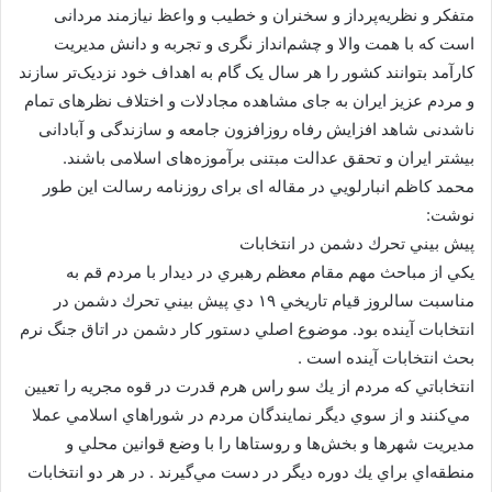
متفکر و نظریه‌پرداز و سخنران و خطیب و واعظ نیازمند مردانی
است که با همت والا و چشم‌انداز نگری و تجربه و دانش مدیریت
کارآمد بتوانند کشور را هر سال یک گام به اهداف خود نزدیک‌تر سازند
و مردم عزیز ایران به جای مشاهده مجادلات و اختلاف نظرهای تمام
ناشدنی شاهد افزایش رفاه روزافزون جامعه و سازندگی و آبادانی
بیشتر ایران و تحقق عدالت مبتنی برآموزه‌های اسلامی باشند.
محمد كاظم انبارلويي در مقاله ای برای روزنامه رسالت این طور
نوشت:
پيش بيني تحرك دشمن در انتخابات
يكي از مباحث مهم مقام معظم رهبري در ديدار با مردم قم به
مناسبت سالروز قيام تاريخي ۱۹ دي پيش بيني تحرك دشمن در
انتخابات آينده بود. موضوع اصلي دستور كار دشمن در اتاق جنگ نرم
بحث انتخابات آينده است .
انتخاباتي كه مردم از يك سو راس هرم قدرت در قوه مجريه را تعيين
مي‌كنند و از سوي ديگر نمايندگان مردم در شوراهاي اسلامي عملا
مديريت شهرها و بخش‌ها و روستاها را با وضع قوانين محلي و
منطقه‌اي براي يك دوره ديگر در دست مي‌گيرند . در هر دو انتخابات