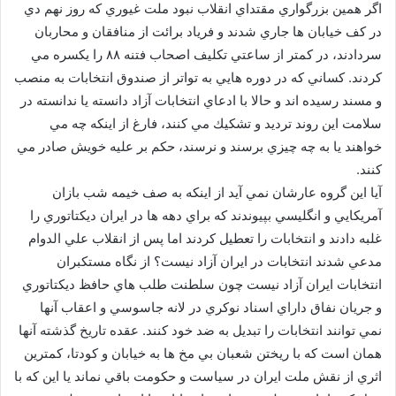
اگر همين بزرگواري مقتداي انقلاب نبود ملت غيوري كه روز نهم دي
در كف خيابان ها جاري شدند و فرياد برائت از منافقان و محاربان
سردادند، در كمتر از ساعتي تكليف اصحاب فتنه ۸۸ را يكسره مي
كردند. كساني كه در دوره هايي به تواتر از صندوق انتخابات به منصب
و مسند رسيده اند و حالا با ادعاي انتخابات آزاد دانسته يا ندانسته در
سلامت اين روند ترديد و تشكيك مي كنند، فارغ از اينكه چه مي
خواهند يا به چه چيزي برسند و نرسند، حكم بر عليه خويش صادر مي
كنند.
آيا اين گروه عارشان نمي آيد از اينكه به صف خيمه شب بازان
آمريكايي و انگليسي بپيوندند كه براي دهه ها در ايران ديكتاتوري را
غلبه دادند و انتخابات را تعطيل كردند اما پس از انقلاب علي الدوام
مدعي شدند انتخابات در ايران آزاد نيست؟ از نگاه مستكبران
انتخابات ايران آزاد نيست چون سلطنت طلب هاي حافظ ديكتاتوري
و جريان نفاق داراي اسناد نوكري در لانه جاسوسي و اعقاب آنها
نمي توانند انتخابات را تبديل به ضد خود كنند. عقده تاريخ گذشته آنها
همان است كه با ريختن شعبان بي مخ ها به خيابان و كودتا، كمترين
اثري از نقش ملت ايران در سياست و حكومت باقي نماند يا اين كه با