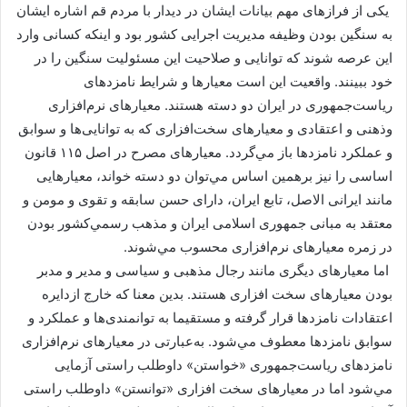
یکی از فرازهای مهم بیانات ایشان در دیدار با مردم قم اشاره ایشان
به سنگین بودن وظیفه مدیریت اجرایی کشور بود و اینکه کسانی وارد
این عرصه شوند که توانایی و صلاحیت این مسئولیت سنگین را در
خود ببینند. واقعیت این است معیارها و شرایط نامزدهای
رياست‌جمهوری در ایران دو دسته هستند. معیارهای نرم‌افزاری
وذهنی و اعتقادی و معیارهای سخت‌افزاری که به توانایی‌ها و سوابق
و عملکرد نامزدها باز مي‌‌گردد. معیارهای مصرح در اصل ۱۱۵ قانون
اساسی را نیز برهمین اساس مي‌توان دو دسته خواند، معیارهایی
مانند ایرانی الاصل، تابع ایران، دارای حسن سابقه و تقوی و مومن و
معتقد به مبانی جمهوری اسلامی ایران و مذهب رسمي‌كشور بودن
در زمره معیارهای نرم‌افزاری محسوب مي‌شوند.
اما معیارهای دیگری مانند رجال مذهبی و سیاسی و مدیر و مدبر
بودن معیارهای سخت افزاری هستند. بدین معنا که خارج ازدایره
اعتقادات نامزدها قرار گرفته و مستقیما به توانمندی‌ها و عملکرد و
سوابق نامزدها معطوف مي‌شود. به‌عبارتی در معیارهای نرم‌افزاری
نامزدهای رياست‌جمهوری «خواستن» داوطلب راستی آزمایی
مي‌شود اما در معیارهای سخت افزاری «توانستن» داوطلب راستی