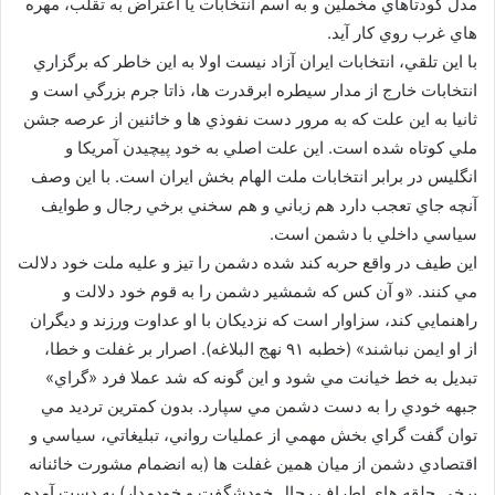
مدل كودتاهاي مخملين و به اسم انتخابات يا اعتراض به تقلب، مهره
هاي غرب روي كار آيد.
با اين تلقي، انتخابات ايران آزاد نيست اولا به اين خاطر كه برگزاري
انتخابات خارج از مدار سيطره ابرقدرت ها، ذاتا جرم بزرگي است و
ثانيا به اين علت كه به مرور دست نفوذي ها و خائنين از عرصه جشن
ملي كوتاه شده است. اين علت اصلي به خود پيچيدن آمريكا و
انگليس در برابر انتخابات ملت الهام بخش ايران است. با اين وصف
آنچه جاي تعجب دارد هم زباني و هم سخني برخي رجال و طوايف
سياسي داخلي با دشمن است.
اين طيف در واقع حربه كند شده دشمن را تيز و عليه ملت خود دلالت
مي كنند. «و آن كس كه شمشير دشمن را به قوم خود دلالت و
راهنمايي كند، سزاوار است كه نزديكان با او عداوت ورزند و ديگران
از او ايمن نباشند» (خطبه ۹۱ نهج البلاغه). اصرار بر غفلت و خطا،
تبديل به خط خيانت مي شود و اين گونه كه شد عملا فرد «گراي»
جبهه خودي را به دست دشمن مي سپارد. بدون كمترين ترديد مي
توان گفت گراي بخش مهمي از عمليات رواني، تبليغاتي، سياسي و
اقتصادي دشمن از ميان همين غفلت ها (به انضمام مشورت خائنانه
برخي حلقه هاي اطراف رجال خودشگفت و خودمدار) به دست آمده