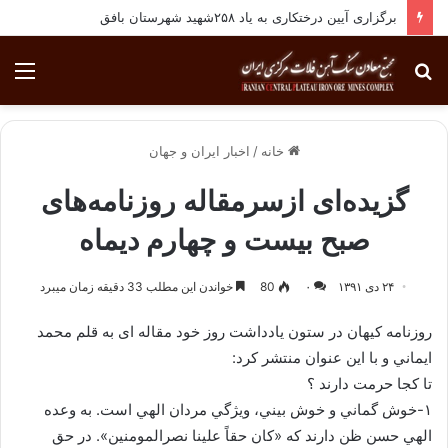
انجام معاینات ادواری پرسنل مجتمع معادن سنگ آهن فلات مرکزی ایران
جستجو
منو
برای
خانه
/
اخبار ایران و جهان
گزیده‌ای‌‌ ازسرمقاله‌ روزنامه‌های
صبح بیست و چهارم دیماه
۲۴ دی ۱۳۹۱
۰
80
خواندن این مطلب 33 دقیقه زمان میبرد
روزنامه کیهان در ستون یادداشت روز خود مقاله ای به قلم محمد
ايماني و با این عنوان منتشر کرد:
تا كجا حرمت دارند ؟
۱-خوش گماني و خوش بيني، ويژگي مردان الهي است. به وعده
الهي حسن ظن دارند كه «كان حقاً علينا نصرالمومنين». در حق