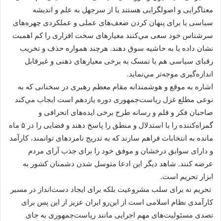
معناگرایی و اصولگرایی هستند یا از سرجهل به علم و اندیشه
سیاسی یا برای پنهان کردن ضعف‌های عملی و عملکردی چهره‌های
سرشناس خود سعی مي‌كنند معیارهای سخت افزاری را کم اهمیت
نشان داده یا به حاشیه سوق دهند. هرچند همواره حذف و تخریب
رقبای سیاسی هم با تمسک به برخی معیارهای ذهنی و غیرقابل
اندازه‌گیری موجه‌تر مي‌نماید.
اشاره به موقع و هوشمندانه مقام معظم رهبری در سخنانی که به
نوعی مطلع غزل رياست‌جمهوری دوره یازدهم است ایجاب مي‌كند
صاحبان فکر و قلم و رسانه طرح برخی ایده‌های انحرافی و
گمراه‌کننده را با استدلال و منطق را پاسخ دهند و فضایی را در ۵ ماه
مانده به انتخابات فراهم سازند که به تدریج نامزدهای توانمند، کارآمد
و دارای سوابق درخشان و موفق خود را برای جذب آرای مردم
عرضه کنند. شاهد دیگر این ادعا متوسل شدن دشمنان کشور به
ابزار تحریم است.
تحریم نه برای سلب مشروعیت بلکه برای ایجاد دست‌انداز در مسیر
کارآمدی نظام اسلامی است از این‌رو ایران عزیز از این پس برای
تصدی مسئولیت‌های مهم اجرایی مانند رياست‌جمهوری به جای