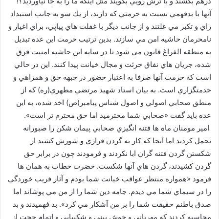
درهم بكشند و با ترش رويي بگويند مثل اينكه ما را به جا نياورديد؟!
آنها با بدفهمي نسبت به حرمتي كه دارند، از يك سو به جانب استبداد
راي و تكبر مي غلتند و از جانب ديگر با غفلت هاي پياپي، براي اغيار و
نامحرمان حاشيه امن مي سازند. بدين ترتيب حرمت اين عده تبديل
به منطقه الفراغ قانون مي شود تا در سايه اين حاشيه امنيت قرق
شده، جريان هاي نفاق جرئت و مجال خيانت پيدا كنند. اين در حالي
است كه حرمت آنها صرفا به اعتبار حضور در جبهه حق و همراهي و
خدمتگزاري است. به بيان استاد شهيد مرتضي مطهري(ره) كه از
منطق صحابي اصولي و اصول شناس پيامبر(ص) اخذ شده، به اين
عده بايد گفت «صحابي شما محترميد اما حق محترم تر است».
امير مومنان ماه ها فتنه انگيزي صحابي پيمان شكن را صبورانه
تحمل كردند اما آنجا كه كار به گردن فرازي و شورش كشيد از
شكستن گردن فتنه گران ابا نكردند و فرمودند چون در برابر حق
گردن كشيدند، گردن هاي آنها شكست. حضرت خطاب به همان ها
فرمود «همواره منتظر عواقب خيانت شما بودم و آثار فريب خوردگي
را در سيماي شما مي ديدم. جامه دين شما را از من مي پوشاند اما
صدق باطنم حقيقت شما را بر من آشكار مي كرد». بد فهميدند و بد
محاسبه كردند كه مهرباني و خوش بيني و شكيبايي و اتمام حجت از