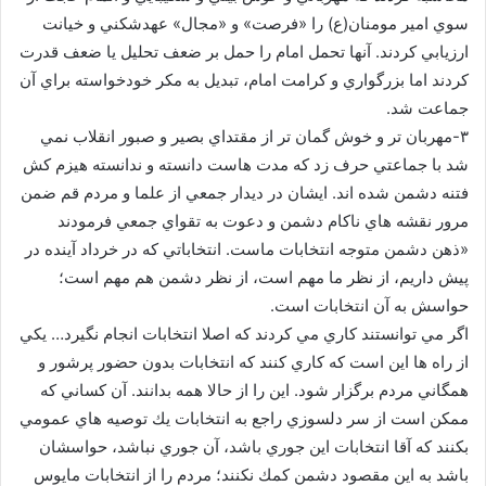
سوي امير مومنان(ع) را «فرصت» و «مجال» عهدشكني و خيانت
ارزيابي كردند. آنها تحمل امام را حمل بر ضعف تحليل يا ضعف قدرت
كردند اما بزرگواري و كرامت امام، تبديل به مكر خودخواسته براي آن
جماعت شد.
۳-مهربان تر و خوش گمان تر از مقتداي بصير و صبور انقلاب نمي
شد با جماعتي حرف زد كه مدت هاست دانسته و ندانسته هيزم كش
فتنه دشمن شده اند. ايشان در ديدار جمعي از علما و مردم قم ضمن
مرور نقشه هاي ناكام دشمن و دعوت به تقواي جمعي فرمودند
«ذهن دشمن متوجه انتخابات ماست. انتخاباتي كه در خرداد آينده در
پيش داريم، از نظر ما مهم است، از نظر دشمن هم مهم است؛
حواسش به آن انتخابات است.
اگر مي توانستند كاري مي كردند كه اصلا انتخابات انجام نگيرد… يكي
از راه ها اين است كه كاري كنند كه انتخابات بدون حضور پرشور و
همگاني مردم برگزار شود. اين را از حالا همه بدانند. آن كساني كه
ممكن است از سر دلسوزي راجع به انتخابات يك توصيه هاي عمومي
بكنند كه آقا انتخابات اين جوري باشد، آن جوري نباشد، حواسشان
باشد به اين مقصود دشمن كمك نكنند؛ مردم را از انتخابات مايوس