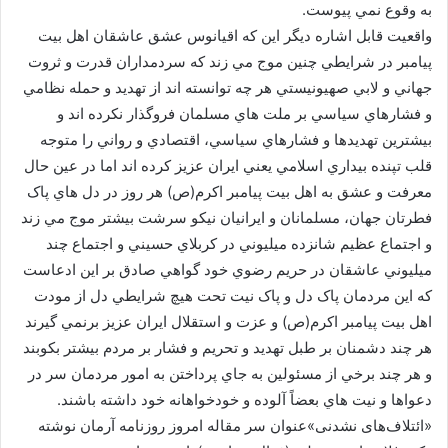
به وقوع نمي پيوست.
واقعيت قابل اشاره ديگر اين که اقيانوس عشق عاشقان اهل بيت
پيامبر در شرايطي چنين موج مي زند که سردمداران قدرت و ثروت
جهاني و لابي صهيونيستي هر چه توانسته اند از تهديد و حمله نظامي
و فشارهاي سياسي بر ملت هاي مسلمان فروگذار نکرده اند و
بيشترين تهديدها و فشارهاي سياسي، اقتصادي و رواني را متوجه
قلب تپنده بيداري اسلامي يعني ايران عزيز کرده اند اما در عين حال
معرفت و عشق به اهل بيت پيامبر اکرم(ص) هر روز در دل هاي پاک
فطرتان جهان، مسلمانان و ايرانيان نيکو سرشت بيشتر موج مي زند
و اجتماع عظيم شانزده ميليوني در کربلاي حسيني و اجتماع چند
ميليوني عاشقان در حريم رضوي خود گواهي صادق بر اين ادعاست
که اين مردمان پاک دل و پاک نيت تحت هيچ شرايطي دل از مودت
اهل بيت پيامبر اکرم(ص) و عزت و استقلال ايران عزيز برنمي گيرند
هر چند دشمنان بر طبل تهديد و تحريم و فشار بر مردم بيشتر بکوبند
و هر چند برخي از مسئولين به جاي پرداختن به امور مردمان سر در
دعواها و نيت هاي بعضاً آلوده و خودخواهانه خود داشته باشند.
«ائتلاف‌های نشدنی»عنوان سر مقاله امروز روزنامه آرمان نوشته