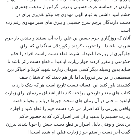
باليدن در حماسه عزت حسيني و درس گرفتن از مذهب جعفري و
چشم اميد داشتن به قيام الهي مهدوي چه نيکو تقديري براي در
دست دارندگان پرچم سرخ حسيني و بيرق هاي سبز مهدوي رقم زده
است.
آنان که روزگاري حرم حسين بن علي را به آب بستند و چندين بار حرم
شريف اباعبدا… را تخريب کردند و کوردلان سنگدلي که براي
جلوگيري از زيارت اباعبدا… شرط قطع دست راست افراد را حکم
حکومتي و مقرر کردند جواز زيارت اباعبدا… قطع دست زائر باشد تا
شايد بدين وسيله ديگر کسي سوداي زيارت شهيد کربلا و احياگر دين
مصطفي را در سر نپروراند اما باز هم ديدند که عاشقان صف
کشيدند باور کنيد اين افسانه نيست تاريخ است هر که شک دارد به
کتاب هاي معتبر تاريخي مراجعه کند تا از اشتياق مردمان براي زيارت
اباعبدا… حتي در آن زمان هاي سخت چيزها دريابد و بخواند قصه
واقعي پيرزني را که اصرار مي کرد دست چپم را قطع کنيد و اجازه
زيارت حسينم را بدهيد و آن قدر اصرار کرد که به حضور حاکم
بردندش و وقتي دليل اصرار بر قطع دست چپش را جويا شدند پيرزن
گفت آخر دست راستم جواز زيارت قبلي ام شده است!!