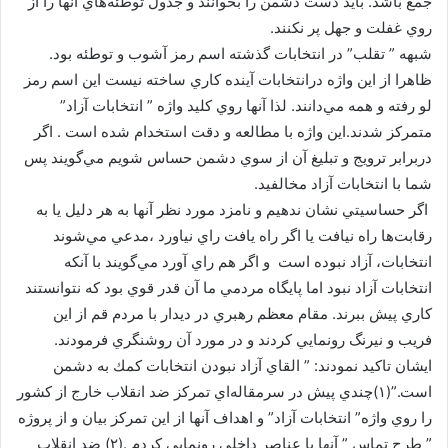
جمع باشد. بايد دست دشمن را بخوانند و جدول توطئه‌هاي آنها را از
روي غفلت و جهل پر نكنند.
شبهه ” تقلب” در انتخابات گذشته اسم رمز آشوب و توطئه بود.
ظاهرا از اين واژه درانتخابات آينده كاري ساخته نيست اين اسم رمز
لو رفته و همه ‌مي‌دانند. لذا آنها روي كليد واژه ” انتخابات آزاد”
متمركز شدند.اين واژه با مطالعه و دقت استخدام شده است . اگر
دربرابر ترويج و تبليغ آن از سوي دشمن حساس شويم مي‌گويند پس
شما با انتخابات آزاد مخالفيد.
اگر حساسيتي نشان ندهيم و نامزد مورد نظر آنها به هر دليل يا به
رقابت‌ها راه نيافت يا اگر راه يافت راي نياورد ،مدعي مي‌شوند
انتخابات، آزاد نبوده است و اگر هم راي آورد مي‌گويند با آنكه
انتخابات آزاد نبود اما پايگاه مردمي ما آن قدر قوي بود كه نتوانستند
كاري پيش ببرند. مقام معظم رهبري در ديدار با مردم قم از اين
فريب و نيرنگ رونمايي كردند و در مورد آن روشنگري فرمودند.
ايشان تاكيد نمودند: ” القاي آزاد نبودن انتخابات كمك به دشمن
است.”(۱)چندي پيش در سرمقاله‌اي تمركز ضد انقلاب خارج از كشور
را روي واژه” انتخابات آزاد” و اهداف آنها از اين تمركز بيان و از پروژه
” طرح تماس ” آنها با عناصر داخلي رونمايي كردم .(۲) ضد انقلاب