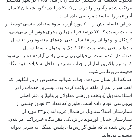
مرتکب شده و آخرین را در سال ۲۰۰۹ در لندن؛ گویا شیطان ۲ سال
آخر عمر را به استاد مرخصی داده است.
در این فاصله بیش از ۶۰۰ مورد آزار یا سوءاستفاده جنسی توسط او
به ثبت رسیده که ۷۳ درصد قربانیان این مجری هوس‌باز بی‌بی‌سی،
کودکان و نوجوانان زیر ۱۸ سال حتی بچه‌های معصوم زیر ۱۰ سال
بوده‌اند. یعنی معصومیت ۴۴۰ کودک و نوجوان توسط سویل
خدشه‌دار شده است.بی‌خیالی بی‌بی‌سی وقتی آزاردهنده‌تر می‌شود
که بدانیم بالاترین آمار آزار جناب «سر» به داخل تشکیلات خود بنگاه
فخیمه مربوط می‌شود.
چنانکه آمار نشان می‌دهد، جناب شوالیه مخصوص دربار انگلیس که
لقب سر را هم از ملکه دریافت کرده بود، بیشترین خدمات را در
استاک‌مندویل (پایتخت ورزشی معلولان بریتانیا) و دفتر اصلی
بی‌بی‌سی انجام داده است، طوری که تعداد ۲۴ تجاوز جنسی از
بیمارستان استاک‌مندویل در شمال غرب لندن و ۲۳ مورد از
بیمارستان خیابان اورموند در نزدیکی مقر بنگاه خبرپراکنی در لندن،
گزارش شده‌اند که طبق گزارش‌های پلیس، همگی به سویل دیوانه
منسوب بوده‌اند.