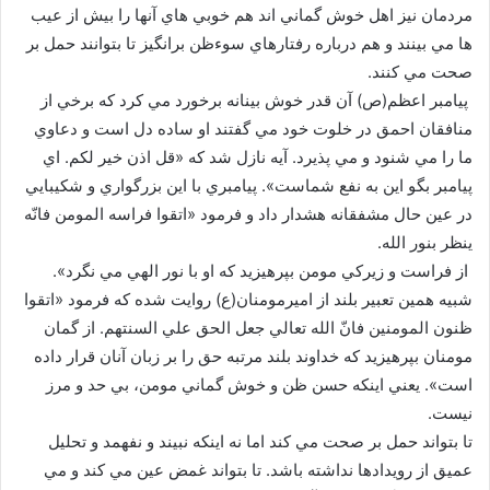
مردمان نيز اهل خوش گماني اند هم خوبي هاي آنها را بيش از عيب
ها مي بينند و هم درباره رفتارهاي سوءظن برانگيز تا بتوانند حمل بر
صحت مي كنند.
پيامبر اعظم(ص) آن قدر خوش بينانه برخورد مي كرد كه برخي از
منافقان احمق در خلوت خود مي گفتند او ساده دل است و دعاوي
ما را مي شنود و مي پذيرد. آيه نازل شد كه «قل اذن خير لكم. اي
پيامبر بگو اين به نفع شماست». پيامبري با اين بزرگواري و شكيبايي
در عين حال مشفقانه هشدار داد و فرمود «اتقوا فراسه المومن فانّه
ينظر بنور الله.
از فراست و زيركي مومن بپرهيزيد كه او با نور الهي مي نگرد».
شبيه همين تعبير بلند از اميرمومنان(ع) روايت شده كه فرمود «اتقوا
ظنون المومنين فانّ الله تعالي جعل الحق علي السنتهم. از گمان
مومنان بپرهيزيد كه خداوند بلند مرتبه حق را بر زبان آنان قرار داده
است». يعني اينكه حسن ظن و خوش گماني مومن، بي حد و مرز
نيست.
تا بتواند حمل بر صحت مي كند اما نه اينكه نبيند و نفهمد و تحليل
عميق از رويدادها نداشته باشد. تا بتواند غمض عين مي كند و مي