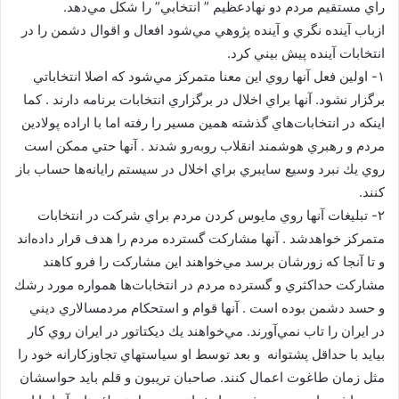
راي مستقيم مردم دو نهادعظيم ” انتخابي” را شكل مي‌دهد.
ازباب آينده نگري و آينده پژوهي مي‌شود افعال و اقوال دشمن را در
انتخابات آينده پيش بيني كرد.
۱- اولين فعل آنها روي اين معنا متمركز مي‌شود كه اصلا انتخاباتي
برگزار نشود. آنها براي اخلال در برگزاري انتخابات برنامه دارند . كما
اينكه در انتخابات‌هاي گذشته همين مسير را رفته اما با اراده پولادين
مردم و رهبري هوشمند انقلاب روبه‌رو شدند . آنها حتي ممكن است
روي يك نبرد وسيع سايبري براي اخلال در سيستم رايانه‌ها حساب باز
كنند.
۲- تبليغات آنها روي مايوس كردن مردم براي شركت در انتخابات
متمركز خواهدشد . آنها مشاركت گسترده مردم را هدف قرار داده‌اند
و تا آنجا كه زورشان برسد مي‌خواهند اين مشاركت را فرو كاهند
مشاركت حداكثري و گسترده مردم در انتخابات‌ها همواره مورد رشك
و حسد دشمن بوده است . آنها قوام و استحكام مردمسالاري ديني
در ايران را تاب نمي‌آورند. مي‌خواهند يك ديكتاتور در ايران روي كار
بيايد با حداقل پشتوانه و بعد توسط او سياستهاي تجاوزكارانه خود را
مثل زمان طاغوت اعمال كنند. صاحبان تريبون و قلم بايد حواسشان