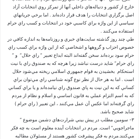
خارج از كشور و دنباله‌هاي داخلي آنها از تمركز روي انتخابات آزاد
اصل برگزاري انتخابات را هدف قرار داده‌اند . اما برخي جريانهاي
سياسي از اين واژه براي كاسبي خود در انتخابات و كسب راي حرام
استفاده مي‌كنند .
طي چند روز گذشته سايت‌هاي خبري و روزنامه‌ها به اندازه‌ كافي در
خصوص احزاب و گروهها و اشخاصي كه از اين واژه براي كسب راي
حرام سود برده‌اند سخن گفته‌اند البته ابداع تعبير ” راي حلال” و ”
راي حرام” شايد درست نباشد زيرا هرچه كه به صندوق راي با نيت
استحكام بخشيدن به قوام جمهوري اسلامي ريخته مي‌شود حلال
است . اما به هر حال از نظر نوع گونه شناسي راي مي‌توان براي
كساني كه به اين نيت به پاي صندوق راي نيامده‌اند و يا براي كساني
كه به اسم التزام عملي به قانون اساسي و اسلام و نظام از مردم
راي گرفته‌اند اما عكس آن عمل مي‌كنند ، اين تعبير ( راي حرام )
شايد صحيح باشد.
۳- سومين مطلب در پيش بيني شرارت‌هاي دشمن موضوع ”
ماجراجويي” است. مردم در انتخابات آينده معلوم است به چه فكر
مي‌كنند.مردم به فكر پيشرفت كشور هستند از مسئولان مطالبه