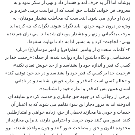
پوشاند اما اگر به حرف آمد و هشدار داد و نهي از منكر نمود و به
معروف فرا خواند، كلمات حق است كه از فراست برمي خيزد و بر
زبان او جاري مي شود. اينجاست كه مخاطب هشدار مومنان- به
ويژه در درون جبهه خودي- بايد نگران شوند. نگران كه چه كرده اند
موجب بدگماني و زنهار و هشدار مومنان شده اند. مي توان هم دنده
پهني- لجاجت- كرد و به مسير ادامه داد تا نهايت سقوط.
۲- كلمات متعددي از پيامبر اعظم(ص) و امير مومنان(ع) درباره
حدشناسي و نگاه داشتن اندازه روايت شده، از جمله: «رحمت خدا بر
كسي كه قدر و اندازه خود را بشناسد و از حد خويش تعدي نكند»،
«رحمت خدا بر كسي كه قدر خود را بشناسد و در حد خود توقف كند»
و «عالم كسي است كه قدر و اندازه خويش بشناسد و در ناداني
انسان همين بس كه قدر و اندازه خود را نشناسد».
برخي از رجالي كه در جبهه حق جانبازي و خدمت كرده و سابقه اي
اندوخته اند به مرور دچار اين سوء تفاهم مي شوند كه به اعتبار آن
خدمات و خوبي ها مجازند تخطي از حق، زياده خواهي و امتيازطلبي
كنند. تصور مي كنند چون حرمت و احترامي دارند، بنابراين مجازند از
محدوده قانون و حق و مصلحت عبور كنند و چون مواخذه شدند، ابرو