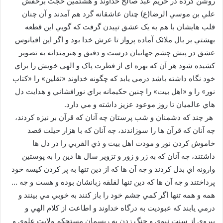
روشن کرده در حريم عبد صالح خداوند و هشتمين حجت برحقش
علي بن موسي الرضا(ع) چنان عاشقانه گرد هم آمدند و آن چنان
قلب هايشان با هم به يک عشق تپيدن گرفت که گويي اين قطعه
بهشتي بر بال ملائک آماده پرواز تا عرش خدا بود و اگر اين اقيانوس
عشق در پيش چشم جهانيان درست و دقيق و هنرمندانه به تصوير
کشيده شود هر آن که بهره اي از فطرت پاک و الهي خويش را براي
خود نگاه داشته باشد درمي يابد که چگونه خداوند «ثقلين» را «کتاب
نور» را و «اهل بيت» را چنين حکيمانه براي نورافشاني و هدايت دل
هاي عالميان تا روز موعود عزيز داشته و مي دارد.
هر چند که دشمنان و شب پرستان چه آنان که قرآن بر نيزه کردند،
چه آنان که قرآن ها را سوزاندند، چه آنان که با هزار حيلت قصد
خاموش کردن نور و مودت اهل بيت و ذي القربي را در دل ها
داشتند، چه آنان که به زر و زور و تزوير سال ها دين را به پوستين
وارونه اي بدل کردند و چه آن ها که از دين تنها به پر کردن کيسه خود
پرداختند و چه آن ها که دين تنها لقلقه زبانشان بوده و هست و چه …
همه و همه تنها اگر کمي چشم خود را باز کنند به خوبي مي بينند و
درمي يابند که عبوديت به درگاه خداوند و اطاعت از کلام الهي و
پيروي از سنت نبوي و چنگ زدن به ريسمان مستحکم ولايت علوي و