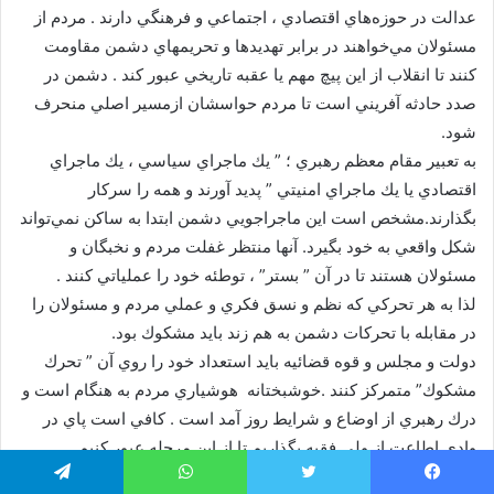
عدالت در حوزه‌هاي اقتصادي ، اجتماعي و فرهنگي دارند . مردم از
مسئولان مي‌خواهند در برابر تهديد‌ها و تحريمهاي دشمن مقاومت
كنند تا انقلاب از اين پيچ مهم يا عقبه تاريخي عبور كند . دشمن در
صدد حادثه آفريني است تا مردم حواسشان ازمسير اصلي منحرف
شود.
به تعبير مقام معظم رهبري ؛ ” يك ماجراي سياسي ، يك ماجراي
اقتصادي يا يك ماجراي امنيتي ” پديد آورند و همه را سركار
بگذارند.مشخص است اين ماجراجويي دشمن ابتدا به ساكن نمي‌تواند
شكل واقعي به خود بگيرد. آنها منتظر غفلت مردم و نخبگان و
مسئولان هستند تا در آن ” بستر” ، توطئه خود را عملياتي كنند .
لذا به هر تحركي كه نظم و نسق فكري و عملي مردم و مسئولان را
در مقابله با تحركات دشمن به هم زند بايد مشكوك بود.
دولت و مجلس و قوه قضائيه بايد استعداد خود را روي آن ” تحرك
مشكوك” متمركز كنند .خوشبختانه هوشياري مردم به هنگام است و
درك رهبري از اوضاع و شرايط روز آمد است . كافي است پاي در
وادي اطاعت از ولي فقيه بگذاريم تا از اين مرحله عبور كنيم
.انتخابات آينده بدون شك يكي از نقاط عطف ظهور قدرت و