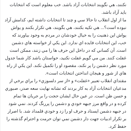
نكنند، هي نگويند انتخابات آزاد باشد. خب معلوم است كه انتخابات
بايد آزاد باشد.
ما از اول انقلاب تا حالا سي و چند تا انتخابات داشته ايم، كدامش آزاد
نبوده است؟… هي تكيه بكنند، هي بگويند، هي تكرار بكنند و يواش
يواش اين ذهنيت را به خيال خودشان در مردم به وجود بياورند كه
خب، اين انتخابات فايده اي ندارد. اين يكي از خواسته هاي دشمن
است. آن كساني كه در داخل اين حرف ها را مي زنند، ممكن است
غفلت كنند. من مي گويم غفلت نكنيد، حواستان باشد كار شما جدول
مورد نظر دشمن را پر نكند، مقصود او را تكميل نكند. اين يكي از راه
هاي از شور و هيجان انداختن انتخابات است».
مقتداي انقلاب تعبير «غفلت» و «از سر دلسوزي» را براي برخي از
مدعيان انتخابات آزاد به كار بردند كه نشانه نهايت سعه صدر، صبوري
و حسن ظن است. در عين حال ايشان حجت را بر جريان ها تمام
كرده و در واقع مرز جبهه خودي و دشمن را پررنگ كردند. نمي شود
در جبهه دشمن ايستاد و حرف او را زد و خودي قلمداد شد. با اصرار
بر تكرار ادبيات جهت دار دشمن نمي توان حرمت و احترام گذشته را
حفظ كرد.