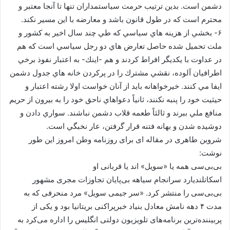
دشمن است. بدين ترتيب حرمت سياستمداران تنها تا آنجا معتبر و
محترم است كه در طول قانون باشد و معارضه با اين مسير نكند.
۶- بخشي از هزينه هاي سياسي كه طي چند سال اخير به كشور و
ملت تحميل شده حاصل تعارض هاي دو رجل سياسي است كه هم
در عداوت با يكديگر افراط كردند و هم -اينك- به اعتبار نفوذ برخي
اطرافيان آلوده، نقشي مشترك را در پركردن خانه هاي جدول دشمن
ايفا مي كنند. خيرخواهانه بايد از آنان خواست اولا رشته اعتبار و
حيثيت خود را پنبه نكنند، ثانياً دعواهاي ناحق خود را به بيرون از حريم
منافع ملي ببرند و ثالثاً طعمه قلاب دشمن نباشند. سواري دادن و
دوشيده شدن و بهانه فتنه قرار گرفتن، عار نخبگي است.
شروین طاهری در مقاله ای برای روزنامه وطن امروز این طور
نوشت:
بی‌بی‌سی همه یا «سویل» اند یا قربانی او
اسکاتلندیارد سرانجام سیاهه بی‌پایان تجاوزات مجری مشهور
بی‌بی‌سی را منتشر کرد. «سر جیمی سویل» مرد منحرفی که به
مدت ۴ دهه نامش معادل بنیاد خبر‌پراکنی بریتانیا بود و یکی از
پربیننده‌ترین برنامه‌های تلویزیون دولتی انگلیس را اداره می‌کرد به