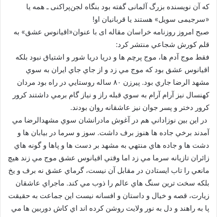
که آن نویسنده بزرگ آلمانی گفته بود بنگاه لجن‌پراکنی ـ همه یا
«سرجیمی سویل» هستند یا قربانیان او!
صبح امروز روزنامه خراسان مقاله ای با عنوان«اقيانوس عشق» به
قلم کورش شجاعي منتشر کرد:
فقط موج آدم ها، موج پرچم ها و دريا دريا شور و اشتياق نبود بلکه
اقيانوس عشق بود که موج مي زد و از جاي جاي ايران به سوي
مشهد الرضا جاري بود. پيرزن ۸۰ ساله روستايي در راه بود مردان
کهنسال نيز آرام آرام به سوي قبله راز و نياز گام برمي داشتند کرور
کرور دختر و پسر جوان نيز عاشقانه روان بودند.
در اين بين نوزاداني هم در آغوش مادرانشان سوي مشهدالرضا مي
آمدند برخي جاده ها هنوز برف داشت. سوز و سرما در بيابان ها و
دشت ها و جاده هاي منتهي به مشهد بر دست ها و پاها و گونه هاي
زائران تازيانه سرما مي زد اما وقتي اقيانوس عشق موج مي زند هيچ
مانعي را تاب ايستادن در مقابل آن نيست، گرماي عشق نه برف و يخ
بلکه سخت ترين سنگ هاي عالم را ذوب مي کند. ماجراي عاشقان
زيارت، قصه و خيال و داستان و افسانه نيست اين جماعت به حقيقت
پا به راهند و دل به نور ولايت روشن کرده اند اي کاش دوربين ها مي