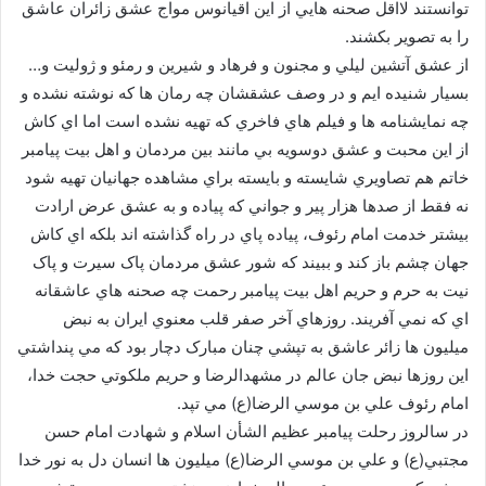
توانستند لااقل صحنه هايي از اين اقيانوس مواج عشق زائران عاشق
را به تصوير بکشند.
از عشق آتشين ليلي و مجنون و فرهاد و شيرين و رمئو و ژوليت و…
بسيار شنيده ايم و در وصف عشقشان چه رمان ها که نوشته نشده و
چه نمايشنامه ها و فيلم هاي فاخري که تهيه نشده است اما اي کاش
از اين محبت و عشق دوسويه بي مانند بين مردمان و اهل بيت پيامبر
خاتم هم تصاويري شايسته و بايسته براي مشاهده جهانيان تهيه شود
نه فقط از صدها هزار پير و جواني که پياده و به عشق عرض ارادت
بيشتر خدمت امام رئوف، پياده پاي در راه گذاشته اند بلکه اي کاش
جهان چشم باز کند و ببيند که شور عشق مردمان پاک سيرت و پاک
نيت به حرم و حريم اهل بيت پيامبر رحمت چه صحنه هاي عاشقانه
اي که نمي آفريند. روزهاي آخر صفر قلب معنوي ايران به نبض
ميليون ها زائر عاشق به تپشي چنان مبارک دچار بود که مي پنداشتي
اين روزها نبض جان عالم در مشهدالرضا و حريم ملکوتي حجت خدا،
امام رئوف علي بن موسي الرضا(ع) مي تپد.
در سالروز رحلت پيامبر عظيم الشأن اسلام و شهادت امام حسن
مجتبي(ع) و علي بن موسي الرضا(ع) ميليون ها انسان دل به نور خدا