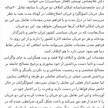
دکتر غلامعباس توسلی (فعال سیاسی)را می خوانید:
از دید جامعه‌شناسانه امکان ائتلاف دو جریان با سابقه تقابل ۳۰ساله
مثل جریان اصولگرا و جریان اصلاح‌طلب در کوتاه مدت بعید به نظر
می‌رسد اما در دراز مدت و با فراهم شدن مقدمات تعامل بین این دو
جریان امکان ائتلاف آن‌ها غیرممکن نخواهد بود. این دو جریان
سال‌هاست که در جریان سیاسی کشور ایران حاضر و تاثیر‌گذار
بوده‌اند و هر دو جریان سابقه اداره کشور را دارند و از این روی با
فراهم شدن مقدمات تعامل می‌توانند مانند اتفاقی که در سایر نقاط
دنیا هم نمود عینی دارد با هم ائتلاف کنند.
مقدمات این تعامل و ائتلاف اولا قصد و نیت همگرایی به جای واگرایی
است و ثانیا دست برداشتن از خود محوری و ترجیح مصالح جامعه بر
مصالح شخصی و به رسمیت شناختن و رد نکردن یکدیگر و ثالثا
برداشتن قدمی عملی در راستای تعاملی دو طرفه و ائتلافی بینابین.
اما چشم انداز فعلی این تعامل را نشان نمی‌دهد. اصولگرایان در حال
حاضر تمام قواها را در دست دارند و قدرت را در اختیار خود در
آورده‌اند و این امر تعامل بین دو جریان را سخت ‌کرده و این دو جریان
را تا حدی از هم دور می‌کند و باعث شکل گیری شرایطی شده که در
آن جریان اصولگرا حتی دیگر حاضر به معذرت خواهی از کسانی که