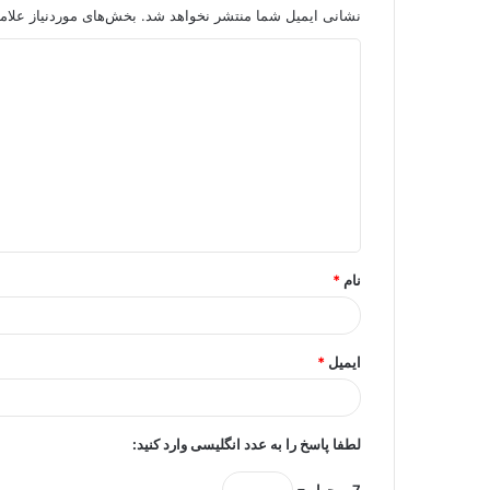
نشانی ایمیل شما منتشر نخواهد شد.
بخش‌های موردنیاز علام
د
ی
د
گ
ا
ه
*
نام
*
ایمیل
*
لطفا پاسخ را به عدد انگلیسی وارد کنید:
7 − چهار =