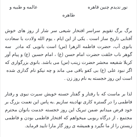
نور ندیدم چنین قاهره عالمه و طبیه و
طاهره
برگ برگ تقویم سراسر افتخار شیعی سر شار از روز های خوش
آفتابی تاریخ ساز است . یکی از این ایام ، یوم الله ولادت با سعادت
بانوی آب، حضرت فاطمه الزهرا (س) است بانویی که مادر سه
گوهر ناب خلقت حضرت امام حسن (ع) ، امام حسین (ع) و پیام آور
کربلا شفیعه محشر حضرت زینب (س) می باشد. بانوی بزرگواری که
اگر نبود علی (ع) بی کفو باقی می ماند و چه نیکو نام گذاری شده
است این روز خجسته به نام روز زن .
لذا بر ماست که با رفتار و گفتار حسنه خویش سیرت نبوی و رفتار
فاطمی را در گستره کاری نهادینه سازیم .به پاس این نعمت بزرگ بر
خود فرض میدانم ضمن تبریک این روز خجسته خدمت بانوان محترم
مجتمع ، از درگاه ربوبی میخواهم که افتخار فاطمی بودن و فاطمی
زیستن را از ما نگیرد و همیشه ی روز گار مارا تایید فرماید.