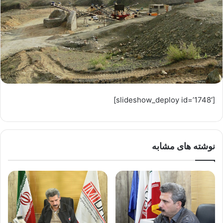
[slideshow_deploy id=’1748′]
نوشته های مشابه