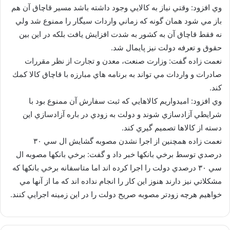
وي افزود: وقتي نياز به كالايي وجود داشته باشد مسير قاچاق آن هم
باز مي شود همان گونه كه زماني واردات سيگار را ممنوع شد ولي
نه فقط قاچاق آن به كشور به شدت افزايش يافت بلكه در اين بين
حقوق و تعرفه دولت نيز پايمال شد.
نعمت زاده گفت: وزارت صنعت، معدن و تجارت از نظر مقررات
صادرات و واردات مي تواند به برنامه هاي مبارزه با قاچاق كالا كمك
كند.
وي افزود: اميدواريم كالاهايي كه ثبت سفارش آن ممنوع بود با
شرايطي آزادسازي شوند و دولت به زودي در باره آزادسازي اين
دسته از كالاها تصميم گيري كند.
نعمت زاده همچنين از اجرا نشدن مصوبه گشايش ال سي ۳۰
درصدي توسط برخي بانكها خبر داد و گفت: برخي بانكها مصوبه ال
سي ۳۰ درصدي دولت را اجرا كرده اند اما متاسفانه برخي بانكها كه
مشكلاتي نيز دارند هنوز اين كار را انجام نداده اند كه ما از آنها مي
خواهيم هرچه زودتر مصوبه صريح دولت را در اين زمينه اجرايي كنند.