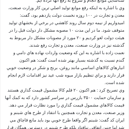
شناسايي موانع انجام و شروع به رفع آنها كرده ايم.
وي با اشاره به اينكه رفع موانع توليد اصلي ترين كار وزارت صنعت،
معدن و تجارت در ۱۰۰ روزه نخست دولت يازدهم بود، گفت:
اميدواريم از نيمه دوم سال روند كاهشي در برخي از بخشهاي توليد
متوقف شود. ما در اين مدت ۱۰ مصوبه مشكل دار دولت قبل را در
هيئت دولت لغو كرديم و ۲۰ مورد از مصوبات مشكل دار مربوط به
گذشته نيز در وزارت صنعت، معدن و تجارت رفع شدند.
نعمت زاده با اشاره به اين كه وضعيت واردات نهاده هاي دامي و
گندم نسبت به گذشته بسيار بهتر شده است گفت: هم اكنون
انبارهاي كالاهاي اساسي مانند روغن، برنج و شكر در وضعيت خوبي
قرار دارند و براي تنظيم بازار ميوه شب عيد نيز اقدامات لازم انجام
شده است.
وي تصريح كرد : هم اكنون ۲۰ قلم كالا مشمول قيمت گذاري هستند
و سازمان حمايت ۳۵۰۰ بازرس در سراسر كشور دارد كه به كمك آنها
قيمت كالاهاي مشمول قيمت گذاري را مورد نظارت قرار مي دهد.
وزير صنعت، معدن و تجارت همچنين با انتقاد از طرح هاي شبنم و
ايران كد گفت: شبنم اگر واقعا طرح خوبي بود بايد مانع قاچاق مي
شد اما چنين اتفاقي نيافتاد بلكه طرح شبنم در دسترس همگان قرار