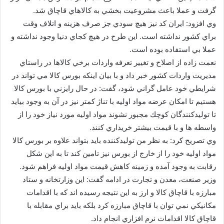
گرفت و عملا باعث مشروعيت بخشي به كالاهاي قاچاق شد.
وي افزود: ايران كد نيز هيچ سودي جز صرف هزينه و اتلاف وقت
براي كشور نداشته است. اين طرح در هيچ كجاي دنيا وجود نداشته و
عملا بي استفاده بوده است.
نعمت زاده از اصلاح و تغيير تعرفه واردات برخي كالاها در راستاي
مديريت واردات كشور خبر داد و با بيان اينكه بورس كالا مي تواند در
شرايطي خود عامل گراني شود، گفت: در حال رايزني با بورس كالا
هستيم تا امكان عرضه مواد اوليه با تناژ كمتر نيز در آن به وجود بيايد
تا توليدكنندگان كوچك مجبور نشوند مواد اوليه مورد نياز خود را از
واسطه ها و با قيمت بيشتر خريداري كنند.
وي تصريح كرد: به نظر من توليدكننده بايد بتواند علاوه بر بورس كالا
مواد اوليه خود را از خارج از بورس نيز تامين كند تا به اين شكل
رقابت به وجود آمده و زمينه كاهش قيمت مواد اوليه فراهم شود.
وزير صنعت، معدن و تجارت در ادامه گفت: اين وزارتخانه و ستاد
مبارزه با قاچاق كالا و ارز به اين نتيجه رسيده اند كه با اقدامات
مكانيكي نمي توان با قاچاق مبارزه كرد بلكه بايد براي مقابله با
قاچاق كالا اقدامات نرم افزاري انجام داد.