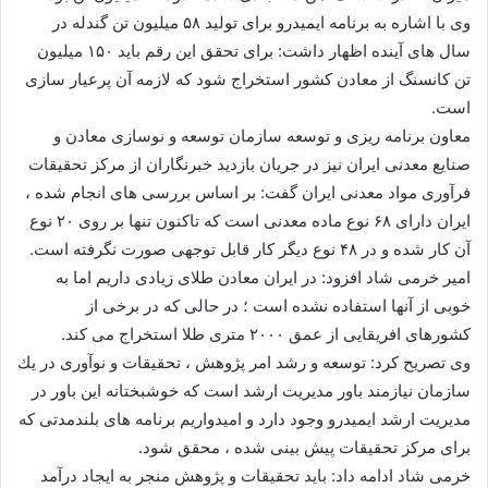
وی با اشاره به برنامه ایمیدرو برای تولید ۵۸ میلیون تن گندله در
سال های آینده اظهار داشت: برای تحقق این رقم باید ۱۵۰ میلیون
تن كانسنگ از معادن كشور استخراج شود كه لازمه آن پرعیار سازی
است.
معاون برنامه ریزی و توسعه سازمان توسعه و نوسازی معادن و
صنایع معدنی ایران نیز در جریان بازدید خبرنگاران از مركز تحقیقات
فرآوری مواد معدنی ایران گفت: بر اساس بررسی های انجام شده ،
ایران دارای ۶۸ نوع ماده معدنی است كه تاكنون تنها بر روی ۲۰ نوع
آن كار شده و در ۴۸ نوع دیگر كار قابل توجهی صورت نگرفته است.
امیر خرمی شاد افزود: در ایران معادن طلای زیادی داریم اما به
خوبی از آنها استفاده نشده است ؛ در حالی كه در برخی از
كشورهای افریقایی از عمق ۲۰۰۰ متری طلا استخراج می كند.
وی تصریح كرد: توسعه و رشد امر پژوهش ، تحقیقات و نوآوری در یك
سازمان نیازمند باور مدیریت ارشد است كه خوشبختانه این باور در
مدیریت ارشد ایمیدرو وجود دارد و امیدواریم برنامه های بلندمدتی كه
برای مركز تحقیقات پیش بینی شده ، محقق شود.
خرمی شاد ادامه داد: باید تحقیقات و پژوهش منجر به ایجاد درآمد