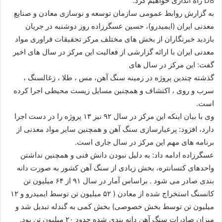
D8 راه اندازی خواهیم كرد.
به گزارش روابط عمومی سازمان توسعه و نوسازی معادن و صنایع
معدنی ایران (ایمیدرو)، حسین عسگرزاده روز دوشنبه در جریان
بازدید خبرنگاران از بخش های مختلف مركز تحقیقات فراوری مواد
معدنی ایران با ارائه گزارشی از فعالیت این مركز در سال های اخیر
گفت: این مركز در سال های
گذشته چندین پروژه در زمینه سنگ آهن، مس ، طلا ، زغالسنگ ،
سرب و روی ، اكتشاف و همچنین مسایل زیست محیطی اجرا كرده
است.
وی با بیان اینكه این مركز در سال ۹۲ نیز ۱۳ پروژه را در دست اجرا
دارد، افزود: پرعیارسازی سنگ آهن و همچنین سایر مواد معدنی از
برنامه های مهم این مركز در سال جاری است.
عسگرزاده ادامه داد: به دلیل نبودن دانش فنی و همچنین نداشتن
واحدهای كنسانتره، بخش زیادی از سنگ آهن كشور به صورت دانه
بندی صادر می شود . براساس آمار در سال ۹۱ از ۶۴ میلیون تن
كانسنگ استخراج شده از معادن ( ۵۲ میلیون تن توسط ایمیدرو و ۱۲
میلیون تن توسط بخش خصوصی) بخش كمی به گندله تبدیل شد و
میزان صادرات سنگ آهن دانه بندی شده حدود ۲۰ میلیون تن بود.