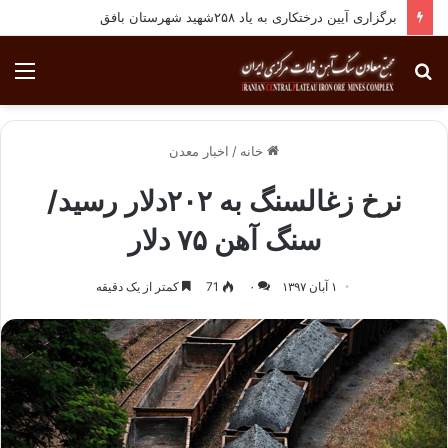
برگزاری آیین درختکاری به یاد ۲۵۸شهید شهرستان بافق
جستجو
منو
برای
خانه
/
اخبار معدن
نرخ زغالسنگ به ۲۰۲دلار رسید/
سنگ آهن ۷۵ دلار
۱ آبان ۱۳۹۷
۰
71
کمتر از یک دقیقه