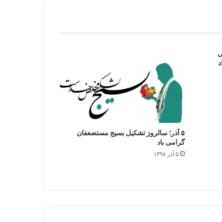
ی
د
۵ آذر؛ سالروز تشکیل بسیج مستضعفان
گرامی باد
۵ آذر ۱۳۹۸