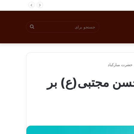
جستجو
برای
 حضرت مبارکباد
حسن مجتبی(ع) بر