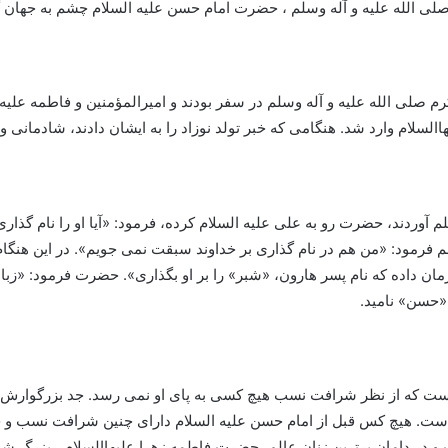
صلی الله علیه و آله وسلم ، حضرت امام حسن علیه السلام چشم به جهان گ
رم صلی الله علیه و آله وسلم در سفر بودند و امیرالمؤمنین و فاطمه علیه
السلام وارد شد. هنگامی که خبر تولد نوزاد را به ایشان دادند، شادمانی
لم آوردند، حضرت رو به علی علیه السلام کرده، فرمود: «آیا او را نام گذ
 فرمود: «من هم در نام گذاری بر خداوند سبقت نمی جویم». در این هنگام
ان داده که نام پسر هارون، «شبر» را بر او بگذاری». حضرت فرمود: «ز
 «حسن» نامید.
که از نظر شرافت نسب هیچ کسی به پای او نمی رسد. جد بزرگوارش پیامبر
ت. هیچ کس قبل از امام حسن علیه السلام دارای چنین شرافت نسب و خان
ت و در دامان برترین زنان عالم، حضرت فاطمه زهرا علیهاالسلام ، بزرگ شد