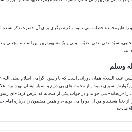
 را «ابومحمد» خطاب می نمود و کنیه دیگری برای آن حضرت ذکر نشده 
ی، سیّد، تقی، نقی، طیّب، ولی و برّ مشهورترین این القاب، مجتبی و تقی
اند.
له وسلم
حسن علیه السلام همان دورانی است که با رسول گرامی اسلام صلی الله ع
وارش سپری نمود و از محبت های بی دریغ و بسیار ایشان بهره برد. علاقه
ک را «ریحانه» می خواند و در جواب یکی از صحابه که عرض کرد: «ای رسول
ز دنیا هستند و من آن دو را می بویم»، و همین مضمون را درباره امام ح
 آقاست».