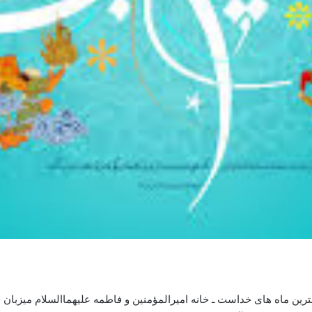
ن ماه های خداست ـ خانه امیرالمؤمنین و فاطمه علیهماالسلام میزبان قد