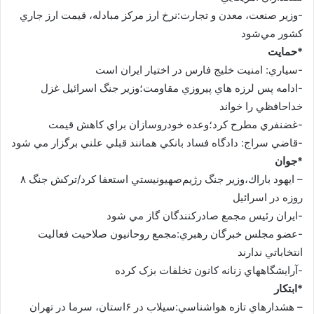
-وزير صنعت، معدن و تجارت:نرخ ارز مرکز مبادله، قيمت ارز جاري
کشور مي‌شود
*حمايت
-سياري: امنيت خليج فارس در اختيار ايران است
-ادامه پس لرزه هاي پيروزي مقاومت؛وزير جنگ اسرائيل غزل
خداحافظي را خواند
-غضنفري مطرح کرد؛وعده خودروسازان براي کاهش قيمت
-قاضي سراج: دادگاه فساد بانکي همانند قبلي علني برگزار مي شود
*جوان
– ايهود باراك،وزير جنگ رژيم‌صهيونيستي استعفا کرد/ترکش جنگ ۸
روزه در اسرائيل
-ايران رئيس مجمع صادرکنندگان گاز مي شود
-عضو مجلس خبرگان رهبري:مجمع روحانيون صلاحيت فعاليت
انتخاباتي ندارند
-آرايشگاههاي زنانه کانون تخلفات بزک کرده
*ابتکار
– هشدارهاي تازه هواشناسي:سيلاب در ۶استان، سرما در تهران