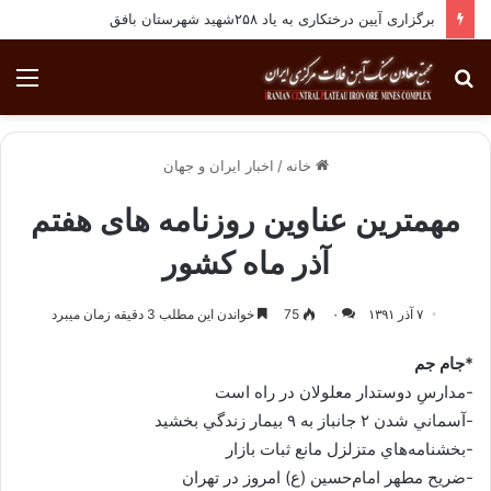
برگزاری آیین درختکاری به یاد ۲۵۸شهید شهرستان بافق
جستجو
منو
برای
خانه
/
اخبار ایران و جهان
مهمترین عناوین روزنامه های هفتم
آذر ماه کشور
۷ آذر ۱۳۹۱
۰
75
خواندن این مطلب 3 دقیقه زمان میبرد
*جام جم
-مدارسِ دوستدار معلولان در راه است
-آسماني شدن ۲ جانباز به ۹ بيمار زندگي بخشيد
-بخشنامه‌هاي متزلزل مانع ثبات بازار
-ضريح مطهر امام‌حسين (ع) امروز در تهران