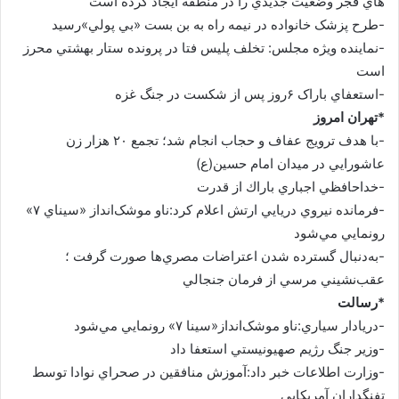
هاي فجر وضعيت جديدي را در منطقه ايجاد کرده است
-طرح پزشک خانواده در نيمه راه به بن بست «بي پولي»رسيد
-نماينده ويژه مجلس: تخلف پليس فتا در پرونده ستار بهشتي محرز
است
-استعفاي باراک ۶روز پس از شکست در جنگ غزه
*تهران امروز
-با هدف ترويج عفاف و حجاب انجام شد؛ تجمع ۲۰ هزار زن
عاشورايي در ميدان امام حسين(ع)
-خداحافظي اجباري باراك از قدرت
-فرمانده نيروي دريايي ارتش اعلام كرد:ناو موشک‌انداز «سيناي ۷»
رونمايي مي‌شود
-به‌دنبال گسترده شدن اعتراضات مصري‌ها صورت گرفت ؛
عقب‌نشيني مرسي از فرمان جنجالي
*رسالت
-دريادار سياري:ناو موشک‌انداز«سينا ۷» رونمايي مي‌شود
-وزير جنگ رژيم صهيونيستي استعفا داد
-وزارت اطلاعات خبر داد:آموزش منافقين در صحراي نوادا توسط
تفنگداران آمريکايي