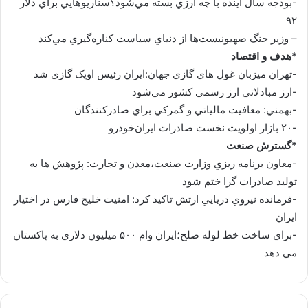
-بودجه سال آينده با چه ارزي بسته مي‌شود؟سناريوهايي براي دلار
۹۲
– وزير جنگ صهيونيست‌ها از دنياي سياست كناره‌گيري مي‌كند
*هدف و اقتصاد
-تهران ميزبان غول هاي گازي جهان:ايران رئيس اوپک گازي شد
-ارز مبادلاتي ارز رسمي کشور مي‌شود
-بهمني: معافيت‌ مالياتي و گمرکي براي صادرکنندگان
-۲۰ بازار اولويت نخست صادرات ايران‌خودرو
*گسترش صنعت
-معاون برنامه ريزي وزارت صنعت،معدن و تجارت: پژوهش ها به
توليد صادرات گرا ختم شود
-فرمانده نيروي دريايي ارتش تاکيد کرد: امنيت خليج فارس در اختيار
ايران
-براي ساخت خط لوله صلح؛ايران وام ۵۰۰ ميليون دلاري به پاکستان
مي دهد