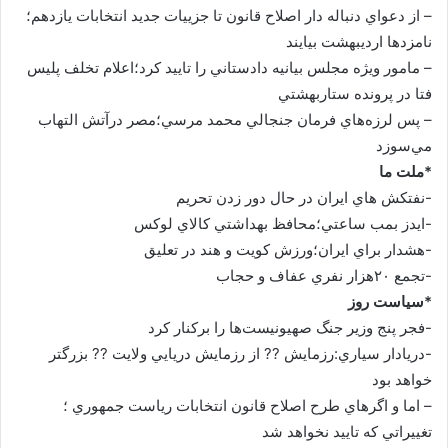
– از دعواي دنباله دار اصلاح قانون تا جزييات جديد انتخابات يازدهم؛
نامزدها ارديبهشت بيايند
– مامور ويژه مجلس بيانيه دادستاني را تاييد كرد؛اعلام تخلف پليس
فتا در پرونده ستاربهشتي
– پس لرزه‌هاي فرمان جنجالي محمد مرسي؛مصر درآتش التهاب
مي‌سوزد
*ملت ما
-نفتکش هاي ايران در حال دور زدن تحريم
-ايدز بمب ساعتي؛محافظ بهداشتي کالاي لوکس
-هشدار براي ايران؛ورزش کويت و هند در تعليق
-تجمع ۲۰هزار نفري عفاف و حجاب
*سياست روز
-فجر پنج وزير جنگ صهيونيست‌ها را بركنار كرد
-دريادار سياري:رزمايش ?? از رزمايش دريايي ولايت ?? بزرگتر‌
خواهد بود
– اما و اگرهاي طرح اصلاح قانون انتخابات رياست جمهوري ؛
تغييراتي كه تاييد نخواهد شد