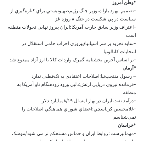
*وطن امروز
-تصميم ايهود باراك،وزير جنگ رژيم‌صهيونيستي براي كناره‌گيري از
سياست در پي شكست در جنگ ۸ روزه غز
-اعتراف وزير سابق خارجه آمريکا؛ايران پيروز نهايي تحولات منطقه
است
-سايه تجزيه بر سر اسپانيا/پيروزي احزاب حامي استقلال در
انتخابات کاتالونيا
-بر اساس آخرين بخشنامه گمرک واردات کالا با ارز آزاد ممنوع شد
*آرمان
– رسول منتجب‌نيا:اصلاحات اعتقادي به تک‌قطبي ندارد
-فرمانده نيروي دريايي ارتش:دليل ورود زودهنگام ناو آمريکا به
منطقه
-درآمد نفت ايران در بهار امسال ۸/۱۹‌ميليارد دلار
-غلامحسين کرباسچي:اعضاي شوراي هماهنگي اصلاحات را
نمي‌شناسم
*خراسان
-مهمانپرست: روابط ايران و حماس مستحکم تر مي شود/موشک