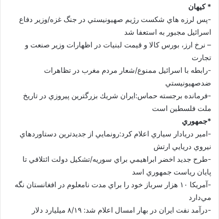
* کيهان
-پس لرزه هاي شكست رژيم صهيونيستي در جنگ غزه/وزير دفاع
اسرائيل مجبور به استعفا شد
– نرخ ارز، بورس كالا و قيمت لبنيات در اظهارات وزير صنعت و
تجارت
-رابطه با اسرائيل ممنوع/شعار مردم مغرب در تظاهرات
ضدصهيونيستي
-فرمانده برجسته حماس:ايران شريك بزرگترين پيروزي در تاريخ
ملت فلسطين است
*جمهوري
-امير دريادار سياري اعلام كرد:رونمايي از جديدترين دستاوردهاي
نيروي دريايي ارتش
-طرح جديد اخضر ابراهيمي براي سوريه/تشکيل دولت ائتلافي تا
پايان رياست جمهوري اسد
-آمريكا ۱۰ هزار سرباز خود را براي مدت نامعلوم در افغانستان نگه
مي‌دارد
-درآمد نفت ايران در بهار امسال اعلام شد: ۸/۱۹ ميليارد دلار