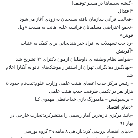
-گيشه سينماها در مسير توقيف!
*اعتدال
-فعاليت قرآني سازمان يافته بسيجيان به زودي آغاز مي‌شود
-تجمع اعتراضي مسلمانان فرانسه عليه اهانت به مسجد «ويل
فونتن»
-رداخت تسهيلات به افراد خير هنديجاني براي کمک به عتبات
*آفرينش
-ضوابط نظام وظيفه‌اي داوطلبان آزمون دکتراي ۹۲ تشريح شد
-جهانگير‌زاده:نگراني تهران از استقرار موشک‌هاي ناتو به آنکارا اعلام
شد
– رئيس مرکز جذب اعضاي هيئت علمي وزارت علوم:ثبت‌نام حدود ۵
هزار نفر در تکميل ظرفيت جذب هيئت ‌علمي
– پرسپوليس – هامبورگ بازي خداحافظي مهدوي کيا
*دنياي اقتصاد
-بانك مركزي تازه‌ترين آمار رسمي را منتشركرد؛تجارت خارجي در
بهار ۹۱
-دنياي اقتصاد بررسي كرد:بازدهي ۸ ماهه ۳۹ گروه بورسي