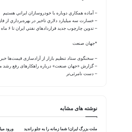
– آماده همكاري دوباره با خودروسازان ايراني هستيم
– خسارت سه ميليارد دلاري تاخير در بهره‌برداري از فاز ۴۱ پارس جنوب
– تدوين چارچوب جديد قراردادهاي نفتي ايران تا ۶ ماه آينده
*جهان صنعت
– سخنگوی ستاد تنظیم بازار از آزادسازی قیمت‌ها خبر
– گزارش «جهان صنعت» درباره راهکارهای رفع رشد م
– دست نامرئی‌تر
نوشته های مشابه
ملت بزرگ ایران! شما زمانه را به جلو راندید
ورود میلی