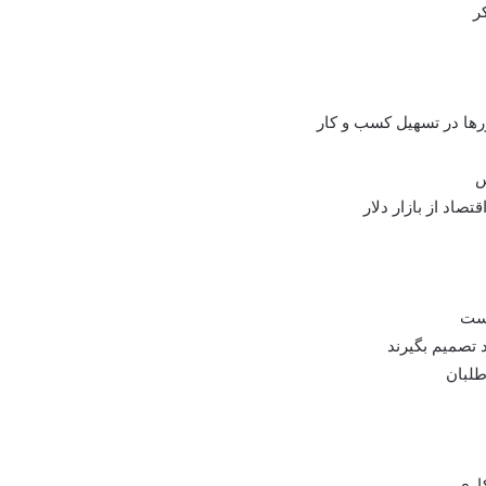
ر
س
صاد از بازار دلار
 تصمیم بگیرند
طلبان
كاري