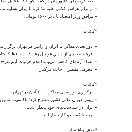
– خط قرمزهای کشورمان در گفت گو با ۱+۵ قابل مذاکره نیست
– در برابر هراس افکنی علیه مذاکره با ایران تسلیم ن
– موافق وزیر اقتصاد با دلار ۲۶۰۰ تومانی
*کائنات
– دور بعدی مذاکرات ایران و آژانس در تهران برگزار مي
– فرهاد مجیدی از دنياي فوتبال رفت؛ خداحافظ كاپيتا
– تعداد آرم‌های کاهش می‌یابد اعلام جزئیات آرم طرح ت
– معرفی مقصران حادثه مرگبار
*کائنات
– برگزاری دور بعدی مذاکرات ۲۰ آبان در تهران
– رییس دیوان عالی کشور مطرح کرد؛ ناکامی دشمن بر
– ایران در سیاست‌های خود پایدار است
– محیط کسب و کار بیمار است
*هدف و اقتصاد