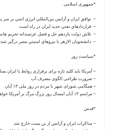
*جمهوری اسلامی
– توافق ايران و آژانس بين‌المللي انرژي اتمي بر سر پ
– قراردادهاي نفتي جديد ايران در راه است
– تلاش دولت يازدهم حل و فصل عزتمندانه تحريم ها
– دانشجويان الازهر با نيروهاي امنيتي مصر درگير شدن
*سیاست روز
– آمریکا باید کلید تازه برای برقراری روابط با ایران بسا
– ضرورت طراحی الگوی مصرف آب
– همگامی شورای شهر با مردم در روز ملی ۱۳ آبان
– مراسم ۱۳ آبان امسال روز بزرگ مرگ بر آمریکا خواهد بود
*قدس
– مذاکرات ایران و آژانس از بن بست خارج شد