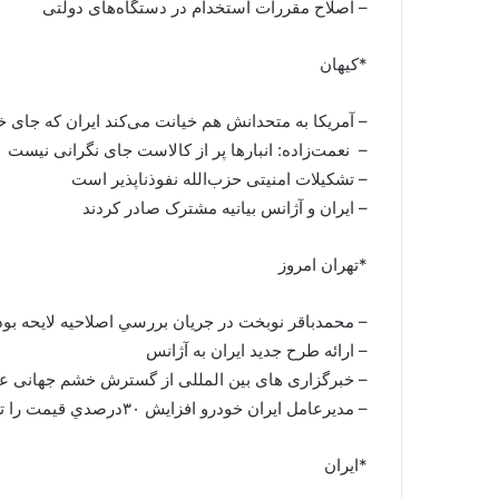
– اصلاح مقررات استخدام در دستگاه‌های دولتی
*کیهان
– آمریکا به متحدانش هم خیانت می‌کند ایران که جای خو
– نعمت‌زاده: انبارها پر از کالاست جای نگرانی نیست
– تشکیلات امنیتی حزب‌الله نفوذناپذیر است
– ایران و آژانس بیانیه مشترک صادر کردند
*تهران امروز
– محمدباقر نوبخت در جريان بررسي اصلاحيه لايحه بودجه ۹۲ آشكار كرد، صفر شدن بودجه عمران
– ارائه طرح جدید ایران به آژانس
– خبرگزاری های بین المللی از گسترش خشم جهانی علی
– مديرعامل ايران خودرو افزايش ۳۰درصدي قيمت را تكذيب كرد
*ایران