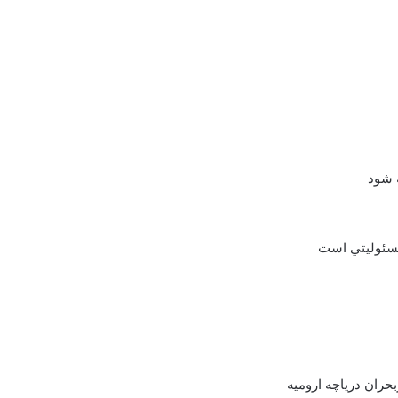
 شود
 مسئوليتي است
حران درياچه اروميه