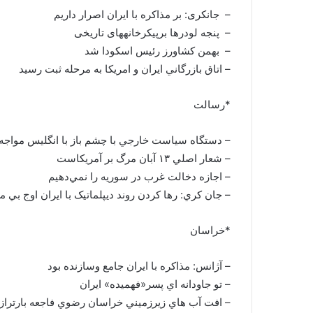
– جان‏کری: بر مذاکره با ایران اصرار داریم
– پنجه لودرها برپیکرخانه‏های تاریخی
– بهمن كشاورز رئيس اسكودا شد
– اتاق بازرگاني ايران و امريكا به مرحله ثبت رسید
*رسالت
– دستگاه سياست خارجي با چشم باز با انگليس مواجه
– شعار اصلي ۱۳ آبان مرگ بر آمريکاست
– اجازه دخالت غرب در سوريه را نمي‌دهيم
– جان کري: رها کردن روند ديپلماتيک با ايران اوج بي
*خراسان
– آژانس: مذاکره با ايران جامع وسازنده بود
– تو جاودانه اي پسر«فهميده» ايران
– افت آب هاي زيرزميني خراسان رضوي فاجعه بارترازب