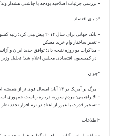
– بررسي جزئيات اصلاحيه بودجه با چاشني هشدار وتذک
*دنیای اقتصاد
– بانک جهانی برای سال ۲۰۱۴ پيش‌بيني كرد؛ رتبه کشورها در تسهیل کسب و کار
– تغيير ساختار وام خرید مسکن
– مذاکرات دو روزه نتیجه داد؛ توافق جدید ایران و آژان
– در کمیسیون اقتصادی مجلس اعلام شد؛ تحلیل وزیر اقت
*جوان
– مرگ بر آمریکا در ۱۳ آبان امسال قوی تر از همیشه است
– الابراهیمی: مردم سوریه درباره ریاست جمهوری اسد
– تسخیر قدرت با عبور از اعتاد در نرم افزار تجدد نظر 
*اطلاعات
– توافق ايران و آژانس براي پايه‌گذاري فرايند جديد هم