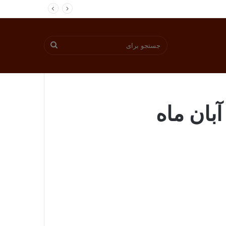
جستجو
برای
بان ماه