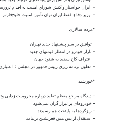
– ايران خواستار واکنش شوراي امنيت به اقدام ترور
– وزير دفاع: فقط ايران توان تأمين امنيت خليج‌فارس ر
*مردم سالاری
– توافـق بر سـر پيشـنهاد جديد تهـران
– بازار خودرو در انتظار قيمتهاي جديد
– اعتراف کاخ سفيد به شنود جهان
– معاون برنامه ريزي رييس‌جمهور در مجلس:؛ اعتباري 
*خورشید
– دیدگاه مراجع معظم تقلید درباره محرومیت زدایی وت
– خودروهای پر تیراژ گران نمی‌شود
– ریزگردها به پایتخت هم رسیدند
– استقلال از پس مس قعرنشین برنیامد