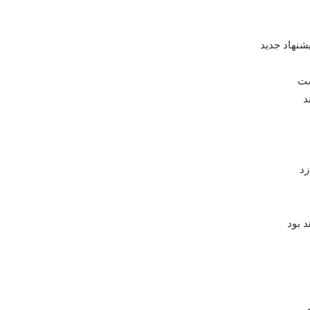
يشنهاد جديد
ست
د
زد