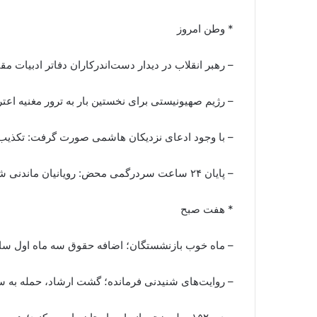
* وطن امروز
– رهبر انقلاب در دیدار دست‌اندرکاران دفاتر ادبیات مق
– رژیم صهیونیستی برای نخستین بار به ترور مغنیه اع
– با وجود ادعای نزدیکان هاشمی صورت گرفت: تکذیب ی
– پایان ۲۴ ساعت سردرگمی محض: رویانیان ماندنی شد مایلی کهن می‌آید
* هفت صبح
– ماه خوب بازنشستگان؛ اضافه حقوق سه ماه اول سال
– روایت‌های شنیدنی فرمانده؛ گشت ارشاد، حمله به سفا