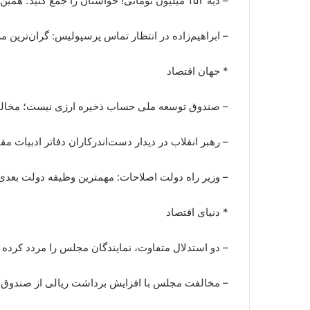
– دیه ۱۵۲ میلیون تومانی! حواستان را جمع کنید؛ همین امروز بیمه شخص ثالث را تمدید کنید
– ابراهیم‌زاده در انتظار تماس پرسپولیس: گران‌ترین مر
* جهان اقتصاد
– صندوق توسعه ملی حساب ذخیره ارزی نیست؛ مخا
– رهبر انقلاب در دیدار دست‌اندرکاران دفاتر ادبیات مق
– وزیر راه دولت اصلاحات: مهمترین وظیفه دولت بعد
* دنیای اقتصاد
– دو استدلال متفاوت، نمایندگان مجلس را مردد کرده
– مخالفت مجلس با افزایش برداشت ریالی از صندوق 