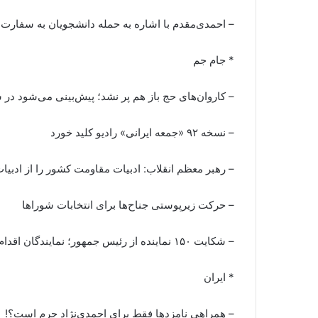
– احمدی‌مقدم با اشاره به حمله دانشجویان به سفارت 
* جام جم
– کاروان‌های حج باز هم پر نشد؛ پیش‌بینی می‌شود در سومین فراخوان سازم
– نسخه ۹۲ «جمعه ایرانی» رادیو کلید خورد
– رهبر معظم انقلاب: ادبیات مقاومت کشور را از ادبیات 
– حرکت زیرپوستی جناح‌ها برای انتخابات شوراها
– شکایت ۱۵۰ نماینده از رئیس‌ جمهور؛ نمایندگان اقدام احمدی‌نژاد در همراهی با رحیم مشایی در ثبت‌نام انتخابات را خرج کردن جایگاه قوه مجریه دانستند
* ایران
– همراهی نامزدها فقط برای احمدی‌نژاد جرم است؟!