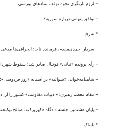
– لزوم بازنگری نحوه توقف نمادهای بورسی
– توافق پنهانی درباره سوریه؟
* شرق
– سردار احمدی‌مقدم، فرمانده ناجا؛ انحرافی‌ها مدعی‌ا
– رأی پرونده «تبانی» فوتبال صادر شد؛ سقوط شهردار
– شاهنامه‌خوانی «شوالیه» در آستانه «روز فردوسی»؛
– مقام معظم رهبری: «ادبیات مقاومت» کشور را از ادبیا
– پایان هشتمین جلسه دادگاه «کهریزک»؛ صالح نیکبخت:
* تابناک