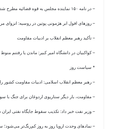
– در نامه ۱۵۰ نماینده مجلس به قوه قضائیه مطرح شد؛ شکایت از دولت
– روزهای افول ابر هژمونی پوتین در روسیه: انزوای مر
– تأکید رهبر معظم انقلاب بر ادبیات مقاومت
– کواکبیان در دانشگاه امیر کبیر: ماندن یا رفتنم م
* سیاست روز
– رهبر معظم انقلاب اسلامی: ادبیات مقاومت کشور را از
– مقاومت، بار دیگر سناریوی اردوغان برای جنگ با سوری
– وزیر نفت خبر داد: تکذیب سقوط جایگاه نفتی ایران د
– نمادهای وحدت اروپا روز به روز کم‌رنگ‌تر می‌شود؛ 