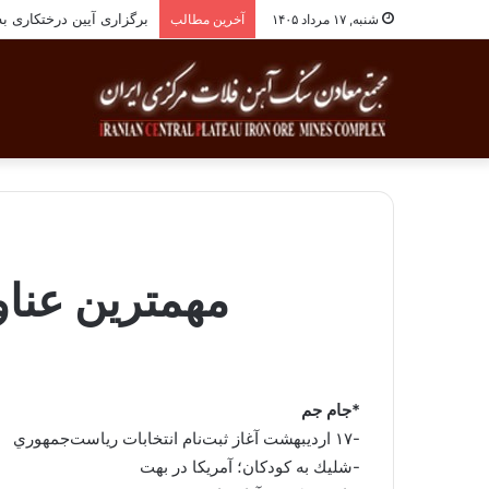
برگزاری آیین درختکاری به یاد ۲۵۸شهید شهرست
شنبه, ۱۷ مرداد ۱۴۰۵
آخرین مطالب
مهمترین عنا
*جام جم
-۱۷ ارديبهشت آغاز ثبت‌نام انتخابات رياست‌جمهوري
-شليك به كودكان؛ آمريكا در بهت