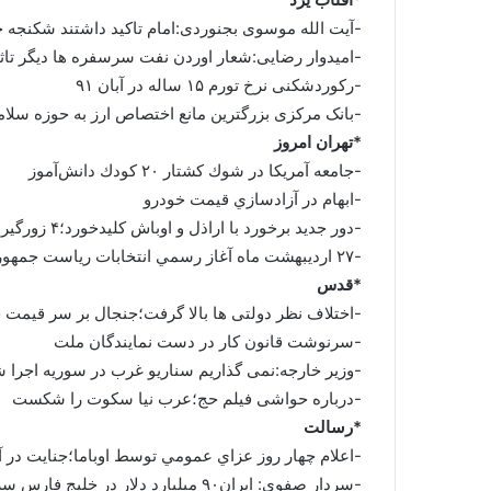
-آیت الله موسوی بجنوردی:امام تاکید داشتند شکنجه 
-امیدوار رضایی:شعار اوردن نفت سرسفره ها دیگر تاثیر
-رکوردشکنی نرخ تورم ۱۵ ساله در آبان ۹۱
-بانک مرکزی بزرگترین مانع اختصاص ارز به حوزه سلا
*تهران امروز
-جامعه آمريكا در شوك كشتار ۲۰ كودك دانش‌آموز
-ابهام در آزاد‌سازي قيمت خودرو
-دور جديد برخورد با اراذل و اوباش كليدخورد؛۴ زورگير خشن در تور ناجا
-۲۷ ارديبهشت ماه آغاز رسمي انتخابات رياست جمهوري
*قدس
-اختلاف نظر دولتی ها بالا گرفت؛جنجال بر سر قیمت 
-سرنوشت قانون کار در دست نمایندگان ملت
-وزیر خارجه:نمی گذاریم سناریو غرب در سوریه اجرا 
-درباره حواشی فیلم حج؛عرب نیا سکوت را شکست
*رسالت
-اعلام چهار روز عزاي عمومي توسط اوباما؛جنايت در آمريكا؛قتل عا
-سردار صفوي: ايران۹۰ ميليارد دلار در خليج فارس سرمايه گذاري كرده است