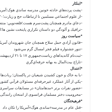
*ابتکار
-پشت پرده‌هاي حادثه خونين مدرسه ساندي هوک؛آمريکا
-از علوم اجتماعي مسلمين تا ارتباطات حج و زيارت؛۱۲۰ رشته اسلامي در دانشگاه اضافه شد
-دعاي مادرم همچنان پشت‌سرم هست؛قلعه‌نويي: منتظ
-ترافيك و آلودگي دو داستان تكراري پايتخت نشين ها؛ا
*سیاست روز
–قانون آزادي حمل سلاح همچنان جان شهروندان آمريكاي
-تنور جشنواره فیلم فجر امسال گرم مي‌شود
-ثبت‌نام کانديداهاي رياست‌جمهوري ۱۷ تا ۲۱ ارديبهشت
-تاراج بيت‌المال به بهانه حرفه‌اي‌گري
*اعتدال
-با به خاک و خون کشیدن شیعيان در پاکستان؛ ربات‌ها
-يكي از آثار عملكرد غيرحرفه‌اي مسئولان قرآني كشور؛
-حضور نفرات برتر «مدهامتان» در مسابقات سراسری
-محرومیت دختر مسلمان فرانسوی از امتحان رانندگی
*فرهیختگان
-قتل عام در مدرسه«ساندی هوگ»آمریکا را تکان داد