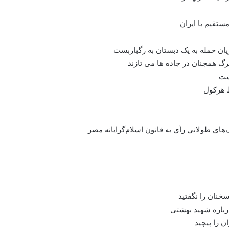
مستقيم با ايران
رگ همچنان در جاده ها می تازند
ظ هرکول
اي طولاني رأي به قانون اسلام‌گرايانه مصر
رباره شهید بهشتی
ن را پیچید