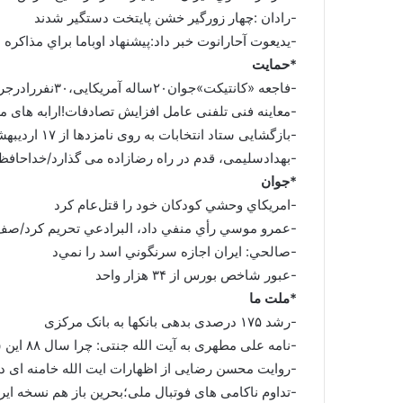
-رادان :چهار زورگير خشن پايتخت دستگير شدند
-يديعوت آحارانوت خبر داد:پيشنهاد اوباما براي مذاکره 
*حمایت
-فاجعه «کانتیکت»جوان۲۰ساله آمریکایی،۳۰نفررادرجریان حمله به یک دبستان به رگباربست
-معاینه فنی تلفنی عامل افزایش تصادفات!ارابه های م
-بازگشایی ستاد انتخابات به روی نامزدها از ۱۷ اردیبهشت
-بهدادسلیمی، قدم در راه رضازاده می گذارد/خداحاف
*جوان
-امريكاي وحشي كودكان خود را قتل‌عام كرد
-عمرو موسي رأي منفي داد، البرادعي تحريم كرد/صف‌ه
-صالحي: ايران اجازه سرنگوني اسد را نمي‌د
-عبور شاخص بورس از ۳۴ هزار واحد
*ملت ما
-رشد ۱۷۵ درصدی بدهی بانکها به بانک مرکزی
-نامه علی مطهری به آیت الله جنتی: چرا سال ۸۸ این سخنان را نگفتید
-روایت محسن رضایی از اظهارات ایت الله خامنه ای د
-تداوم ناکامی های فوتبال ملی؛بحرین باز هم نسخه ایرا