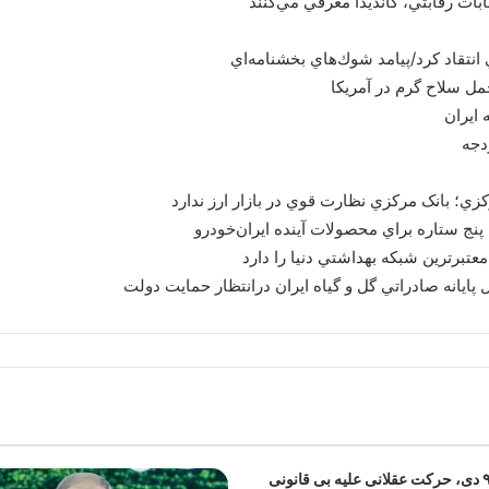
بات رقابتي، کانديدا معرفي مي‌کنند
نتقاد كرد/پيامد شوك‌هاي بخشنامه‌اي
حمل سلاح گرم در آمريكا
دجه
کزي؛ بانک مرکزي نظارت قوي در بازار ارز ندارد
پنج ستاره براي محصولات آينده ايران‌خودرو
عتبر‌ترين شبکه بهداشتي دنيا را دارد
ل پايانه صادراتي گل و گياه ايران درانتظار حمايت دولت
حماسه ۹ دی، حرکت عقلانی علیه بی قانونی