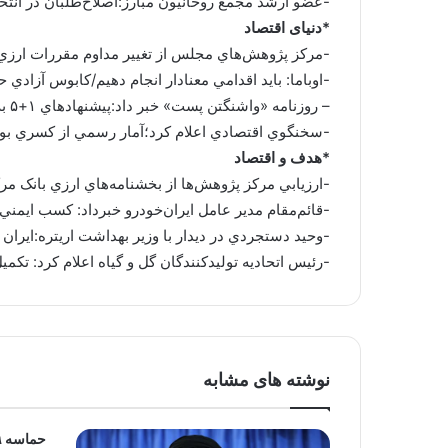
-عضو ارشد مجمع روحانيون مبارز:اصلاح‌طلبان در انتخا
*دنیای اقتصاد
-مركز پژوهش‌هاي مجلس از تغيير مداوم مقررات ارزي ا
-اوباما: بايد اقدامي معنادار انجام دهيم/كابوس آزادي 
– روزنامه «واشنگتن پست» خبر داد:پيشنهادهاي ۱+۵ به ايران
-سخنگوي اقتصادي اعلام كرد؛آمار رسمي از كسري بو
*هدف و اقتصاد
-ارزيابي مرکز پژوهش‌ها از بخشنامه‌هاي ارزي بانک مر
-قائم‌مقام مدير عامل ايران‌خودرو خبرداد: کسب ايمني 
-وحيد دستجردي در ديدار با وزير بهداشت اريتره:ايران م
-رئيس اتحاديه توليدکنندگان گل و گياه اعلام کرد: تکمي
نوشته های مشابه