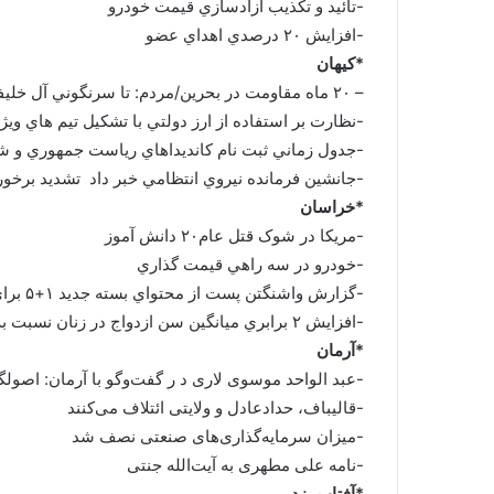
-تائيد و تكذيب آزادسازي قيمت خودرو
-افزايش ۲۰ درصدي اهداي عضو
*کیهان
– ۲۰ ماه مقاومت در بحرين/مردم: تا سرنگوني آل خليفه مبارزه مي كنيم
-نظارت بر استفاده از ارز دولتي با تشكيل تيم هاي ويژ
-جدول زماني ثبت نام كانديداهاي رياست جمهوري و شو
-جانشين فرمانده نيروي انتظامي خبر داد تشديد برخورد
*خراسان
-مريکا در شوک قتل عام۲۰ دانش آموز
-خودرو در سه راهي قيمت گذاري
-گزارش واشنگتن پست از محتواي بسته جديد ۱+۵ براي ارائه به ايران
-افزايش ۲ برابري ميانگين سن ازدواج در زنان نسبت به مردان طي ۳۵ سال
*آرمان
-عبد الواحد موسوی لاری د ر گفت‌وگو با آرمان: اصولگر
-قالیباف، حدادعادل و ولایتی ائتلاف می‌کنند
-میزان سرمایه‌گذاری‌های صنعتی نصف شد
-نامه‌ علی مطهری به آیت‌الله جنتی
*آفتاب یزد