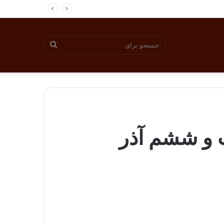
جستجو
برای
 و ششم آذر