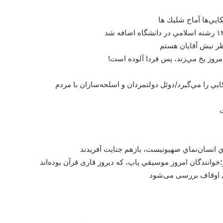
يي‌ها آماج شليك ها
ر نيش آقايان هستم
مروز يخ مي‌زند، پس فردا آلوده است!
ي را مي‌گيرد/دوئل دولتمردان و اسلحه‌سازان با مردم
ي انسان‌نماي صهيونيست، بازهم جنايت آفريدند
خوانندگان امروز موسيقي پاپ، كه ديروز قاری قرآن بوده‌اند
 اوقاف بررسی می‌شود