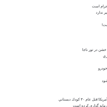
حرام است
 ندارد
مت!
خودرو
شود
م ۳۰ كودك دبستاني