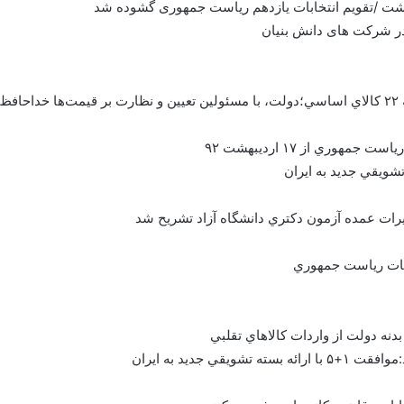
رد
وري از ۱۷ ارديبهشت ۹۲
ييرات عمده آزمون دكتري دانشگاه آزاد تشريح شد
ابات رياست جمهوري
دنه دولت از واردات کالاهاي تقلبي
 جديد به ايران