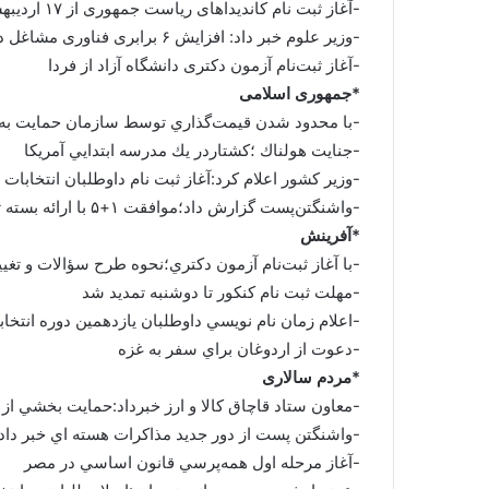
-آغاز ثبت نام کاندیداهای ریاست جمهوری از ۱۷ اردیبهشت /تقویم انتخابات یازدهم ریاست جمهوری گشوده شد
-وزیر علوم خبر داد: افزایش ۶ برابری فناوری مشاغل در شرکت های دانش بنیان
-آغاز ثبت‌نام آزمون دکتری دانشگاه آزاد از فردا
*جمهوری اسلامی
-با محدود شدن قيمت‌گذاري توسط سازمان حمايت به ۲۲ كالاي اساسي؛دولت، با مسئولين تعيين و نظارت بر قيمت‌ها خداحافظي ك
-جنايت هولناك ؛كشتاردر يك مدرسه ابتدايي آمريكا
-وزير كشور اعلام كرد:آغاز ثبت نام داوطلبان انتخابات رياست جمه
-واشنگتن‌‌پست گزارش داد؛موافقت ۱+۵ با ارائه بسته تشويقي جديد به ايران
*آفرینش
-با آغاز ثبت‌نام آزمون دكتري؛نحوه طرح سؤالات و تغ
-مهلت ثبت نام کنکور تا دوشنبه تمديد شد
-اعلام زمان نام نويسي داوطلبان يازدهمين دوره انتخ
-دعوت از اردوغان براي سفر به غزه
*مردم سالاری
-معاون ستاد قاچاق کالا و ارز خبرداد:حمايت بخشي از ب
-واشنگتن پست از دور جديد مذاکرات هسته اي خبر داد:موافقت ۱+۵ با ارائه بسته تشويقي
-آغاز مرحله اول همه‌پرسي قانون‌ اساسي در مصر