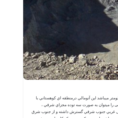
ر فاصله ۸۵ كيلومتري شرق شهرستان بافق در استان يزد واقع شده است. فاصله اين آنومالي تا معدن چغارت ۷۵ كيلومتر ميباشد اين آنومالي درمنطقه اي كوهستاني با
هن این آنومالی را ميتوان به صورت سه توده مجزاي شرقي ،
شمال غربي جنوب شرقي گسترش داشته و از جنوب شرق