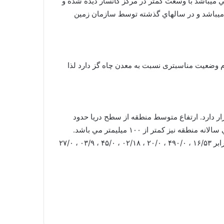
 ميباشد با وسعت كمتر در مركز كانسار ديده شده و
يباشد و در سالهاي گذشته توسط سازمان زمين
 و قطرم وضعیت مناسبتری نسبت به معدن چاه گز دارد لذا
 شرقي و غربي مي باشد در مختصات جغرافيايي۵۵۰ ۲۹’ ۵.۹” شرقي و۳۲۰ ۰۵’ ۲۶.۶” شمالي قرار دارد. ارتفاع متوسط منطقه از سطح دریا حدود
۱۷۰۰ متر قرار دارد. آب و هواي منطقه كويري و خشك بوده و داراي تابستانهاي گرم و زمستانهاي سرد مي باشد. متوسط بارندگي سالانه منطقه نيز كمتر از ۱۰۰ ميليمتر مي باشد.
میزان کل ذخیره جمعاً ۰۰۰/۱۰۰/۸۳ تن و متوسط عیار عناصر آهن، فسفر، گوگرد و ترکیب FeO، TiO2، SiO2 و V2O5 به ترتیب برابر ۱۶/۵۳ ، ۴۹۰/۰ ، ۲۰/۰ ، ۰۲/۱۸ ، ۴۵/۰ ، ۰۳/۹ ، ۲۷/۰