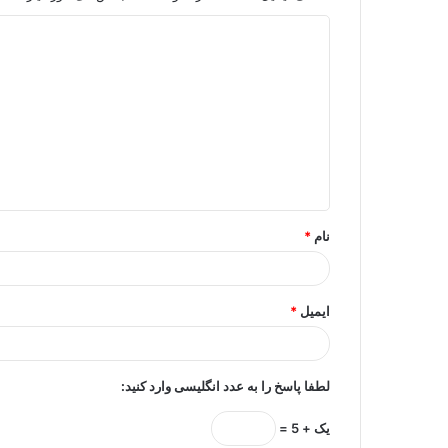
د
ی
د
گ
ا
ه
*
نام
*
ایمیل
*
لطفا پاسخ را به عدد انگلیسی وارد کنید:
یک + 5 =