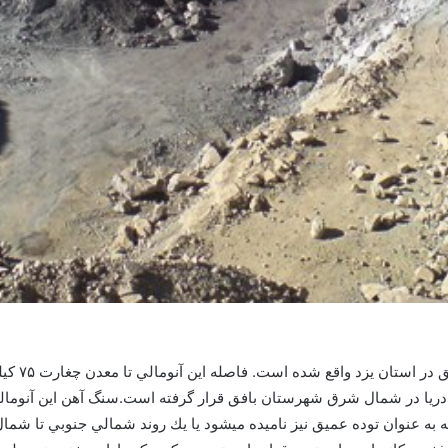
آنومالی5Aد
 و ارتفاع متوسط ۲۲۵۰ متر از سطح دريا در شمال شرق شهرستان بافق قرار گرفته است.سنگ آ
 به عنوان توده عميق نيز ناميده ميشود يا يك روند شمالي جنوبي تا 