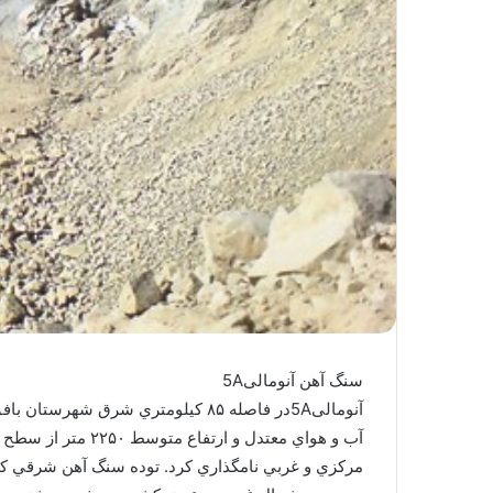
سنگ آهن آنومالی5A
آب و هواي معتدل
مركزي و غربي نامگذاري كرد. توده سنگ آهن شرقي كه