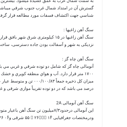
به سمت شمال غرب به عمق كشيده ميشود. بيشترين ذخير
گسترش آن در امتداد شمال غرب جنوب شرقي ميباشد.
شناسي جهت اكتشاف فسفات مورد مطالعه قرار گرفت
سنگ آهن زاغیها :
سنگ آهن زاغیها در ۱۵ کیلومتری شرق
نزدیکی به شهر و آسفالت بودن جاده دسترسی، ساخت 
سنگ آهن چاه گز :
درصد می باشد که در دو توده تقریباً موازی شرقی و غر
سنگ آهن آنومالی 2A
این آنومالی درحدود۷/۳میلیون تن سنگ آهن باعیار متوسطFe،PوFeO،۴۶،۴۶/۰و۱۳رادارا
ودرمختصات جغرافیایی ۱۲ً ََِ۲۶َ َ ۵۵ شرقی و۰۶ً ۴۶َ ۳۱شمالی واقع شده است.