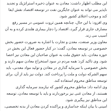
این مطلب اظهار داشت: معادن به عنوان ذخیره استراتژیك و تجدید
ناپذیر می تواند به عنوان جایگزین نفت در توسعه اقتصاد نقش ایفا
كند و موجب اعتلای كشور شود.
وی افزود: با این حال، چنانچه همین ثروت عمومی در مسیر رفع
مصارف جاری قرار گیرد، اقتصاد را دچار بیماری هلندی كرده و به آن
آسیب می زند.
معاون وزیر صنعت، معدن و تجارت با اشاره به ضرورت حضور بخش
خصوصی در توسعه معادن، گفت: در كنار حضور فعال این بخش در
حوزه معادن، باید حقوق ملت به عنوان صاحبان این معادن نیز احصا
شود. وی تاكید كرد: همه مردم در سود استخراج معادن سهم دارند و
بخش خصوصی با سرمایه گذاری در معادن و تولید مواد معدنی، باید
سهم الشركه دولت و ملت را پرداخت كند. دولت نیز باید از آن، برای
توسعه مناطق محروم استفاده كند.
وی ادامه داد: مناطق محروم كشور كه نیازمند سرمایه گذاری
هستند، از معادن غنی نیز برخوردارند و باید با توسعه معادن، توسعه
این مناطق نیز پیگیری شود.
امینی با بیان اینكه جداسازی و پراكنده كردن معادن از بدنه تخصصی،