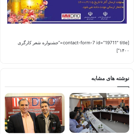
[contact-form-7 id=”19711″ title=”جشنواره شعر کارگری
۱۴۰۰″]
نوشته های مشابه