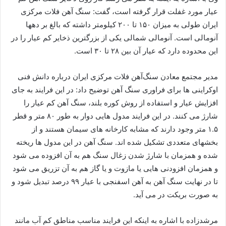
عیار مورد غفلت قرار گرفته است، گفت: سنگ آهن فلات مرکزی
ایران طولی به میزان ۱۵۰ تا ۲۰۰ کیلومتر داشته که بالغ بر دهها
آنومالی است. آنومالی شمالی یکی از بزرگترین ذخایر کم عیار را در
این محدوده دارد که عیار آن بین ۲۸ تا ۳۰ است.
مدیر مجتمع معادن سنگ‌آهن فلات مرکزی ایران درباره دانش فنی
اوکراینی ها برای فراوری سنگ آهن توضیح داد: در این فرایند به جای
افزایش عیار و استفاده از روش کوره بلند، سنگ آهن کم عیار را
شارژ می کنند. در این فرایند مدول هایی دوار به طور ۸۰ متر و قطر
۱.۵ متر وجود دارند که مشابه کارخانه های سیمان هستند و از
بخشهای متعددی تشکیل شده اند. سنگ آهن در این مدول ها ریخته
شده و همزمان با شارژ شدن زغال سنگ هم به آن افزوده می شود
و همزمان افزودنی هایی یا مازوت و یا گاز هم به آن تزریق می شود
تا در نهایت سنگ آهن به آهن اسفنجی با عیار ۹۹ درصد تبدیل شود و
به صورت بریکت در می آید.
مرشدزاده با اشاره به اینکه این فرایند مناسب مناطق کم آب مانند