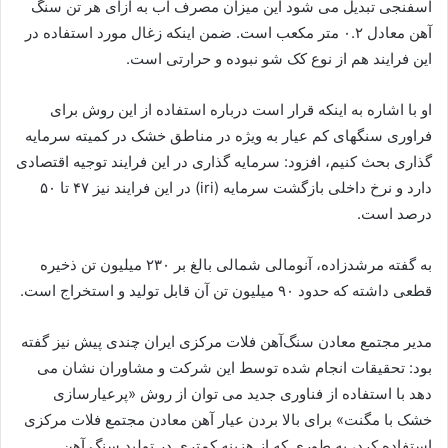
اسفنجی تبدیل می شود این میزان مصرف آب به ازای هر تن سنگ
آهن معادل ۰.۲ متر مکعب است. ضمن اینکه زغال مورد استفاده در
این فرایند هم از نوع کک شو نبوده و حرارتی است.
او با اشاره به اینکه قرار است درباره استفاده از این روش برای
فراوری سنگهای کم عیار به ویژه در مناطق خشک در کمیته سرمایه
گذاری بحث کنیم، افزود: سرمایه گذاری در این فرایند توجیه اقتصادی
دارد و نرخ داخلی بازگشت سرمایه (iri) در این فرایند نیز ۴۷ تا ۵۰
درصد است.
به گفته مرشدزاده، آنومالی شمالی بالغ بر ۲۳۰ میلیون تن ذخیره
قطعی داشته که حدود ۹۰ میلیون تن آن قابل تولید و استخراج است.
مدیر مجتمع معادن سنگ‌آهن فلات مرکزی ایران چندی پیش نیز گفته
بود: تحقیقات انجام شده توسط این شرکت و مشاوران نشان می
دهد با استفاده از فناوری جدید می توان از روش «پرعیارسازی
خشک با مگنت» برای بالا بردن عیار آهن معادن مجتمع فلات مرکزی
استفاده کرد، به طوری که از هزینه کمتری در تولید سنگ آهن