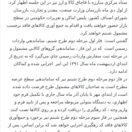
ستاد مركزي مبارزه با قاچاق كالا و ارز نيز در اين جلسه اظهار كرد:
از اول دي ماه بازرسان وزارت صنعت، معدن و تجارت، بازرسان
شوراي اصناف كشور، پليس اماكن و تعزيرات حكومتي در سطح
بازار حضور خواهند يافت و اقدام به جمع آوري كالاهاي فاقد برچسب
مشمول شبنم خواهند كرد.
گفتني است: ‌ فاز اول مرحله دوم طرح شبنم،‌ ساماندهي واردات
رسمي است كه در اين فاز ، ساماندهي گرو‌هاي كالايي مشمول و
در مرحله ثبت سفارش واردات رسمي جاي مي‌گيرد كه به تدريج از
ابتداي ارديبهشت ماه سال ۱۳۹۱ اين امر اجرايي شده و كماكان
ادامه دارد.
در فاز دوم مرحله دوم طرح شبنم نيز كه ساماندهي سطح عرضه
مطرح است به صاحبان كالاهاي مشمول طرح فرصت داده شده
است از ابتداي مهر تا پايان آذر ماه سال جاري با تكميل فرم خود
اظهاري، به دستگاه متولي مربوطه مراجعه و پس از تاييد فرم و
واريز وجه ، كد رهگيري را دريافت كرده و بر روي كالاها نصب كنند.
همچنين در فاز سوم مرحله دوم طرح شبنم نيز برخورد و جمع‌آوري
كالاهاي فاقد كد رهگيري اجرايي خواهد شد كه براين اساس، پس از