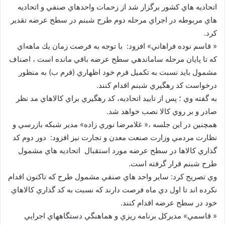
اتحاديه هاي كشور برگزار شد از زحمات واحدهاي صنفي و اتحاديه
هاي مربوطه در اجراي مرحله دوم طرح شبنم در سطح عرضه تقدير
كرد.
« قاسم نوده فراهاني» افزود: با توجه به فرصت زمان يك ماهه‌اي
كه تا پايان مرحله ساماندهي سطح عرضه باقي مانده است ، اصناف
مشمول بايد نسبت به تكميل فرم خود اظهاري (فرم ب) به منظور
درخواست كد رهگيري شبنم اقدام كنند.
به گفته وي ؛‌ پس از تاييد اتحاديه، كد رهگيري براي كالاهاي مد نظر
صادر و بر روي كالا نصب خواهد شد.
همچنين در اين جلسه ،‌« غلامرضا نوري زاده» مدير شبكه بازرسي و
نظارت مردمي وزارت صنعت معدن و تجارت نيز افزود: دور دوم كد
گذاري كالاها در سطح عرضه مورد استقبال اتحاديه هاي مشمول
طرح شبنم قرار گرفته است.
وي تصريح كرد: ساير واحد هاي صنفي مشمول طرح كه تاكنون اقدام
نكرده اند تا اول دي ماه فرصت دارند كه نسبت به كد گذاري كالاهاي
خود در سطح عرضه اقدام كنند.
« قاسمي» مديركل برنامه ريزي و هماهنگي دستگاههاي اجرايي