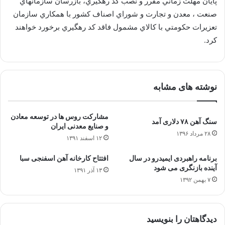
پايان مهلت زماني مقرر و نصب كد رهگيري، بازرسان سازمانهاي
صنعت ، معدن و تجارت و شوراي اصناف كشور با همكاري سازمان
تعزيرات حكومتي با كالاي مشمول فاقد كد رهگيري برخورد خواهند
كرد.
نوشته های مشابه
مشارکت روس ها در توسعه معادن
سنگ آهن ۷۸ دلاری آمد
و صنایع معدنی ایران
۲۸ مرداد ۱۳۹۶
۱۲ اسفند ۱۳۹۱
برنامه راهبردی ایمیدرو در سال
افتتاح کارخانه آهن اسفنجی سبا
آینده بازنگری می شود
۱۳ آذر ۱۳۹۱
۷ بهمن ۱۳۹۲
دیدگاهتان را بنویسید