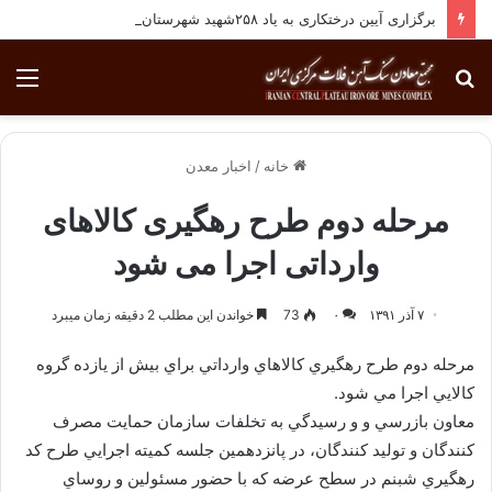
برگزاری آیین درختکاری به یاد ۲۵۸شهید شهرستان بافق
جستجو
منو
برای
خانه
/
اخبار معدن
مرحله دوم طرح رهگیری کالاهای
وارداتی اجرا می شود
۷ آذر ۱۳۹۱
۰
73
خواندن این مطلب 2 دقیقه زمان میبرد
مرحله دوم طرح رهگيري كالاهاي وارداتي براي بيش از يازده گروه
كالايي اجرا مي شود.
معاون بازرسي و و رسيدگي به تخلفات سازمان حمايت مصرف
كنندگان و توليد كنندگان، در پانزدهمين جلسه كميته اجرايي طرح كد
رهگيري شبنم در سطح عرضه كه با حضور مسئولين و روساي