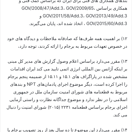
بندهای همکاری های فنی برای ایران که براساس کمک فنی و
همکاری براساس GOV/2008/47/Add.3، GOV/2009/65،
GOV/2011/58/Add.3، GOV/2013/49/Add.3 و
GOV/2015/60/Add.3 ، اتخاذ شده اند، پایان می‌گیرند.
۱۲) بر اهمیت همه طرف‌ها که صادقانه ملاحظات و دیدگاه های خود
در خصوص تعهدات مربوط به برجام را ارائه کردند، توجه دارد،
۱۳) مقرر می‌دارد براساس اعلام وصول گزارش های مدیر کل مبنی
بر اینکه آژانس بین المللی انرژی اتمی تایید می کند ایران اقدامات
مشخص شده در پاراگراف های ۱۵.۱ و ۱۵.۱۱ از ضمیمه پنجم برجام
را اجرا کرده است، دیگر موضوع اجرای پادمان‌های NPT و بندهای
مربوط به قطعنامه های شورای امنیت سازمان ملل در جمهوری
اسلامی را در نظر ندارد و موضوع جداگانه نظارت و راستی آزمایی
اجرای برجام براساس قطعنامه ۲۲۳۱ (۲۰۱۵) شورای امنیت را دنبال
می کند.
۱۴) مقرر می‌دارد این موضوع تا ده سال بعد از روز تصویب برجام یا