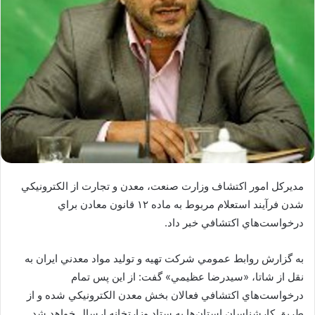
مديركل امور اكتشاف وزارت صنعت، معدن و تجارت از الكترونيكي
شدن فرآيند استعلام مربوط به ماده ۱۲ قانون معادن براي
درخواست‌هاي اكتشافي خبر داد.
به گزارش روابط عمومي شرکت تهيه و توليد مواد معدني ايران به
نقل از شاتا، «سيدرضا عظيمي» گفت: از اين پس تمام
درخواست‌هاي اكتشافي فعالان بخش معدن الكترونيكي شده و از
طريق كارشناسان استان‌ها به ستاد وزارتخانه ارسال خواهد شد.