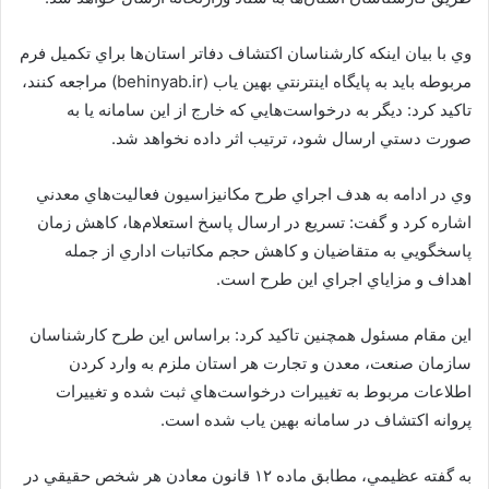
وي با بيان اينكه كارشناسان اكتشاف دفاتر استان‌ها براي تكميل فرم
مربوطه بايد به پايگاه اينترنتي بهين ياب (behinyab.ir) مراجعه كنند،‌
تاكيد كرد: ديگر به درخواست‌هايي كه خارج از اين سامانه يا به
صورت دستي ارسال شود، ترتيب اثر داده نخواهد شد.
وي در ادامه به هدف اجراي طرح مكانيزاسيون فعاليت‌هاي معدني
اشاره كرد و گفت: تسريع در ارسال پاسخ استعلام‌ها، كاهش زمان
پاسخگويي به متقاضيان و كاهش حجم مكاتبات اداري از جمله
اهداف و مزاياي اجراي اين طرح است.
اين مقام مسئول همچنين تاكيد كرد: براساس اين طرح كارشناسان
سازمان صنعت، معدن و تجارت هر استان ملزم به وارد كردن
اطلاعات مربوط به تغييرات درخواست‌هاي ثبت شده و تغييرات
پروانه اكتشاف در سامانه بهين ياب شده‌ است.
به گفته عظيمي، مطابق ماده ۱۲ قانون معادن هر شخص حقيقي در