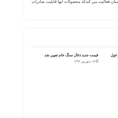
ر نشان كرد : در حال حاضر ۵۰۰ واحد سنگ بري در استان لرستان فعاليت مي كندكه محصولات آنها قابليت صادرات
 غول
قیمت جدید ذغال سنگ خام تعیین شد
۱۷ شهریور ۱۳۹۲