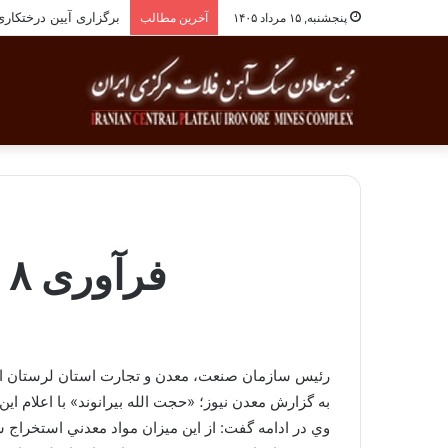
برگزاری آیین درختکاری به یاد ۲۵۸شهید 
پنجشنبه, ۱۵ مرداد ۱۴۰۵
آخرین مطالب
فرآوری ۸ میلیون مترمربع انواع سنگ ساختمانی
رئيس سازمان صنعت، معدن و تجارت استان لرستان از فرآوري بيش از ۸ ميليون مترمربع انواع سنگ ساختماني طي ۷ ماه 
به گزارش معدن نيوز؛ «حجت الله بيرانوند» با اعلام اين خبر، افزود :در اين مدت به ميزان۲ ميليون ت
وي در ادامه گفت: از اين ميزان مواد معدني استخراج شده بيش از ۶۵۰ هزار تن سنگ تزئي