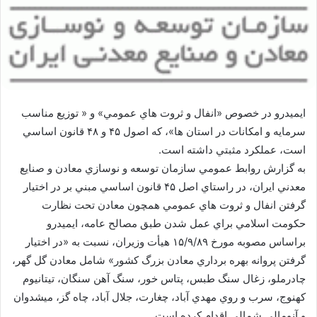
ايميدرو در خصوص «انفال و ثروت هاي عمومي» و « توزيع مناسب
سرمايه و امكانات در استان ها»، كه اصول ۴۵ و ۴۸ قانون اساسي
است، عملكرد مثبتي داشته است.
به گزارش روابط عمومي سازمان توسعه و نوسازي معادن و صنايع
معدني ايران، در راستاي اصل ۴۵ قانون اساسي مبني بر در اختيار
گرفتن انفال و ثروت هاي عمومي همچون معادن تحت نظارت
حکومت اسلامي براي عمل شدن طبق مصالح عامه، ايميدرو
براساس مصوبه مورخ ۱۵/۹/۸۹ هيأت وزيران، نسبت به «در اختيار
گرفتن پروانه بهره برداري معادن بزرگ کشور» شامل معادن گل گهر،
چادرملو، زغال سنگ طبس، پتاس خور، سنگ آهن سنگان، تيتانيوم
کهنوج، سرب و روي مهدي آباد، چغارت، جلال آباد، چاه گز، ميشدوان
و آنومالي شمالي اقدام كرده است.