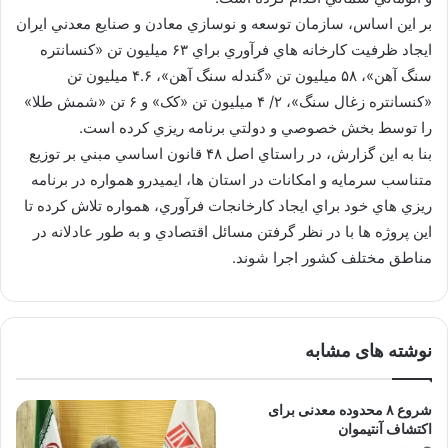
بر اين اساس، سازمان توسعه و نوسازي معادن و صنايع معدني ايران
ايجاد ظرفيت كارخانه هاي فرآوري براي ۶۳ ميليون تن «کنسانتره
سنگ آهن»، ۵۸ ميليون تن «گندله سنگ آهن»، ۴.۶ ميليون تن
«کنسانتره زغال سنگ»، ۲/ ۴ ميليون تن «کک» و ۶ تن «شمش طلا»
را توسط بخش خصوصي و دولتي برنامه ريزي كرده است.
بنا به اين گزارش، در راستاي اصل ۴۸ قانون اساسي مبني بر توزيع
متناسب سرمايه و امکانات در استان ها، ايميدرو همواره در برنامه
ريزي هاي خود براي ايجاد کارخانجات فرآوري، همواره تلاش كرده تا
اين پروژه ها با در نظر گرفتن مسائل اقتصادي و به طور عادلانه در
مناطق مختلف كشور اجرا شوند.
نوشته های مشابه
شروع ۸ محدوده معدنی برای
اکتشاف آنتیموان