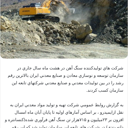
شركت هاي توليدكننده سنگ آهن در هشت ماه سال جاري در
سازمان توسعه و نوسازي معادن و صنايع معدني ايران بالاترين رقم
رشد را در بين توليدات معدني و صنايع معدني شركتهاي تابعه اين
سازمان كسب كردند.
به گزارش روابط عمومي شرکت تهيه و توليد مواد معدني ايران به
نقل ازايميدرو ، بر اساس آمارهاي اوليه تا پايان آبان ماه امسال
افزون بر ۲۳ميليون و ۷۱۵هزار تن سنگ آهن فرآوري شده(كنسانتره و
دانه بندي) در شركت هاي تابعه اين سازمان توليد شد كه اين رقم