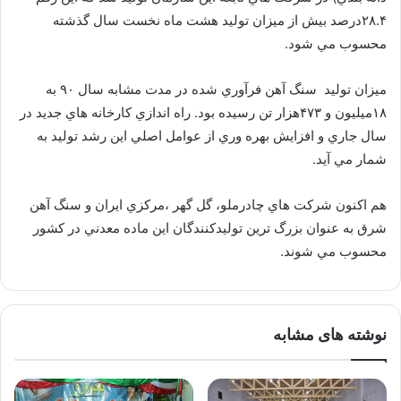
۲۸.۴درصد بيش از ميزان توليد هشت ماه نخست سال گذشته
محسوب مي شود.
ميزان توليد ‌ سنگ آهن فرآوري شده در مدت مشابه سال ۹۰ به
۱۸ميليون و ۴۷۳هزار تن رسيده بود. راه اندازي كارخانه هاي جديد در
سال جاري و افزايش بهره وري از عوامل اصلي اين رشد توليد به
شمار مي آيد.
هم اكنون شركت هاي چادرملو،‌ گل گهر ،‌مركزي ايران و سنگ آهن
شرق به عنوان بزرگ ترين توليدكنندگان اين ماده معدني در كشور
محسوب مي شوند.
نوشته های مشابه