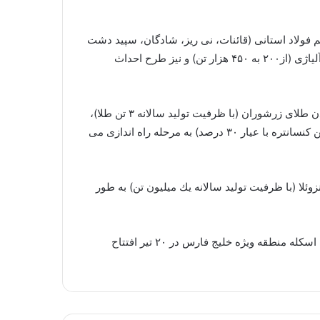
ازی شامل راه اندازی ۵ واحد یك میلیون تنی احیای مستقیم فولاد استانی (قائنات، نی ریز، شادگان، سپید دشت
و میانه)، فاز دوم احیای مستقیم شهید خرازی مجتمع فولاد مباركه (۱.۵ میلیون تن آهن اسفنجی در سال)، افزایش ظرفیت فولاد آلیاژی (از۲۰۰ به ۴۵۰ هزار تن) و نیز طرح احداث
رئیس هیات عامل ایمیدرو با اشاره به طرح های دیگر آماده راه اندازی در سال ۹۲، اظهار داشت: تا پایان امسال، طرح تجهیز معدن طلای زرشوران (با ظرفیت تولید سالانه ۳ تن طلا)،
فاز دوم توسعه تغلیظ مس سرچشمه (۱۶۰ هزار تن كنسانتره با عیار ۲۸ درصد) و فاز دوم توسعه تغلیظ مس سونگون (۱۵۰ هزار تن كنسانتره با عیار ۳۰ درصد) به مرحله راه اندازی می
ئلا (با ظرفیت تولید سالانه یك میلیون تن) به طور
بنا به این گزارش، طرح احداث كارخانه كك سازی ۹۰۰ هزار تنی ذوب آهن اصفهان در اردیبهشت و نیز فاز ۲ طرح افزایش ظرفیت اسكله منطقه ویژه خلیج فارس در ۲۰ تیر افتتاح