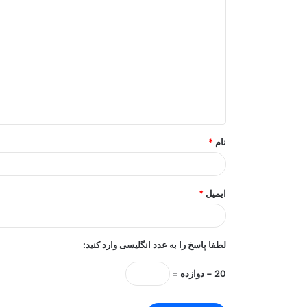
د
ی
د
گ
ا
ه
*
نام
*
ایمیل
*
لطفا پاسخ را به عدد انگلیسی وارد کنید:
20 − دوازده =