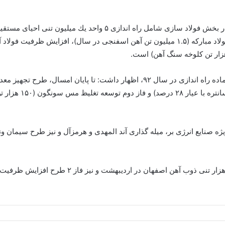
وی افزود: از تعداد طرح های قابل راه اندازی، ۸ طرح در بخش فولاد س
صنایع انرژی بر، میله گذاری آند المهدی و هرمزآل و نیز طرح سیمان ونزو