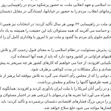
ت اسلامی و تعهد انقلابی ملت، به حضور پرشکوه مردم در راهپیمایی روز ق
آرمانهای انقلاب، مردم را به حضور در خیابانها، ایستادگی در مقابل دشمن
ایشان همچنین با یادآوری حضور شورانگیز همه قشرهای ملت در راهپیمایی ۲۲ بهمن هر سال 
حماسه می آفریند که همه مسئولان باید این حقیقت را همیشه به یاد داش
کیم جلوی پای مردم ما گشود و ملت نیز تا امروز با وفاداری کامل آن را اد
 پذیرش مسئولیت در نظام اسلامی را به معنای قبول زحمتِ کار و تلاش س
ای فراوانی در کشور وجود دارد که باید از همه آنها استفاده کرد.
یبایی افزودند: از خدا می خواهیم که کارهای کشور هر چه سریعتر به پیش ب
اقتصادی و دیگر مشکلات در مدت کوتاهی برطرف شود.
لتی را که از مجلس رأی اعتماد می گیرد به تلاش بیوقفه اما پرهیز از شت
از همه ظرفیتها گامها را محکم و مطمئن برداشت.
ر رأس آنان امریکا را با ملت ایران یادآوری کردند و افزودند: همانگونه 
همراه می آورد اما تجربه ها و درسهای با ارزشی هم در اختیار مسئولان و
را درس بزرگ فشارهای اقتصادی دشمنان برشمردند و تأکید کردند: باید هر
ا فشارها مواجه می شود خلع سلاح خواهد شد.