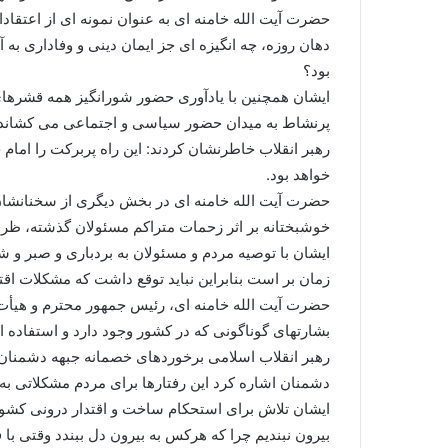
حضرت آیت الله خامنه ای به عنوان نمونه ای از اعتقادا
دهان روزه، چه انگیزه ای جز ایمان دینی و وفاداری به 
بود؟
پرنشاط به میدان حضور سیاسی و اجتماعی می کشاند و 
رهبر انقلاب خاطرنشان کردند: این راه پربرکت را امام ح
خواهد بود.
حضرت آیت الله خامنه ای در بخش دیگری از سخنانشان،
خوشبختانه بر اثر زحمات متراکم مسئولان گذشته، ظرفیته
ایشان با توصیه مردم و مسئولان به بردباری و صبر و شک
زمان بر است بنابراین نباید توقع داشت که مشکلات 
حضرت آیت الله خامنه ای، رئیس جمهور محترم و هیأت دو
بشارتهای گوناگونی که در کشور وجود دارد و استفاده 
رهبر انقلاب اسلامی برخوردهای خصمانه جبهه دشمنان و د
دشمنان اشاره کرد این رفتارها برای مردم مشکلاتی به 
ایشان تلاش برای استحکام ساخت و اقتدار درونی کشور 
بیرون نبندیم چرا که هرکس به بیرون دل ببندد وقتی ب