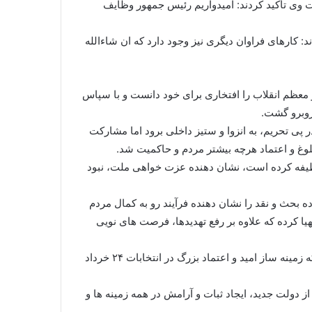
 وی تأکید کردند: امیدواریم رئیس جمهور وظایف
: کارهای فراوان دیگری نیز وجود دارد که ان شاءالله
عظم انقلاب را افتخاری برای خود دانست و با سپاس
پی تحریم، به انزوا و ستیز داخلی برود اما مشارکت
بلوغ و اعتماد هرچه بیشتر مردم و حاکمیت شد.
ظام اسلامی انجام وظیفه کرده است، نشان دهنده عزت خواهی ملت، نبود
بحث و نقد را نشان دهنده فرآیند رو به کمال مردم
یا کرده که علاوه بر رفع تهدیدها، فرصت های نویی
رئیس جمهور ضمن قدردانی از رهبر انقلاب اسلامی و «مراجع، علما ، نخبگان، جریانات و گروههای مختلف سیاسی و آحاد مردم که زمینه ساز امید و اعتماد بزرگ در انتخابات ۲۴ خرداد
ز دولت جدید، ایجاد ثبات و آرامش در همه زمینه ها و