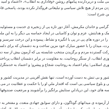
 ملت و دربردارنده پیامهای روشنِ «وفاداری به انقلاب»، «اعتماد و امید 
ن مردم از هیچ تلاش سیاسی و تبلیغاتی فروگذار نکرده بودند، پاسخی قاط
اين شرح است:
بر گرامی و خاندان مکرمش، آغاز دور تازه یی از زنجیره ی خدمت و مسئولی
مک و هدایتش، عزم و توان و کامیابی در ایجاد حماسه یی دیگر را به این
در دوره های پی در پی با انگیزه و نشاط، پیموده و این درخت سرسبز و ث
صیرت، میدان را با حضور مبارک خود مزین ساخت و به دشمنان که برای دلس
ارکت گسترده مردم و برگزیدن منتخب شایسته یی که آزمون بیش از سه ده
یروزی انقلاب، از سنگر روحانیت، به مقاومت در برابر دشمنان انقلاب پرداخ
وری اسلامی؛ پیام اعتماد به روحانیت شجاع و پیشرو؛ و اعتماد به خدمتگزاران
 پرشور و بی تنش به دست آورده است، تنها نقش آفرینی در مدیریت کشور و
ی و بلوغ سیاسی یی است که اقتدار ملیِ او را با حکمت و عقلانیت در می آم
ه های خود، این دریادلیِ ستایش برانگیز را برآشوبند و مرجعیت صندوقهای 
 آزموده ی میدانهای گوناگون، و دارای سوابق جهادی متعدد، و مفتخر به
آنان و همراه با تبریک به ایشان، رأی ملت را تنفیذ و جناب حجه الاسلام 