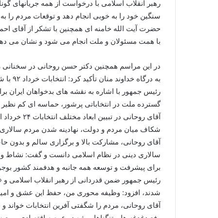
رهبر انقلاب اسلامی با درخواست از همه جریانهای گون
سنگین خود را به خوبی انجام دهد و توقعات مردم را به 
حضرت آیت الله خامنه ای همچنین با تشکر از آقای احمد
با همت مسئولان و ملت انجام می شود و نشان می دهد
در این مراسم همچنین دکتر حسن روحانی در سخنانی ر
به درگاه خداوند منان تأکید کرد: انتخابات خرداد ۹۲ با شفافیت، رقابت و آرامش کامل برگزار شد و با استقبال و تأیید عموم ملت روبرو گشت.
رئیس جمهور با اشاره به نقشه های بدخواهان ایران بر
گسترده ملت در انتخاباتی پرشور، حماسه ای کم نظیر آف
آقای روحان
شکاف میان مردم و دولت، نهادینه شدن مردم سالاری 
آقای روحانی، مشارکت بالا و برگزاری سالم و بدون حا
سالاری دینی در نظام اسلامی دانست و گفت: نشاط و امی
برای پیشرفت و توسعه همه جانبه و هدفمند کشور بوجو
شدند، افزود: وظیفه محوری من، حفظ این عشق و امید
آقای روحانی، مردم را شگفتی آفرین انتخابات خواند و خ
رفع دغدغه ها و تنگناها بویژه در عرصه اقتصادی و مع