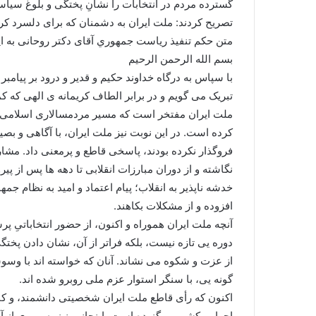
گسترده مردم در انتخابات را نشانِ پختگی و بلوغ سیاسی
تصریح کردند: ملت ایران به دشمنان که برای دلسرد کرد
متن حكم تنفيذ رياست جمهوري آقای دکتر روحانی به 
بسم الله الرحمن الرحیم
با سپاس به درگاه خداوند حکیم و قدیر و درود بر پیام
تبریک می گویم و در برابر الطاف کریمانه ی الهی که ک
ملت ایران مفتخر است که مسیر مردمسالاری اسلامی را 
کرده است. در این نوبت نیز ملت ایران، با آگاهی و ب
فروگذار نکرده بودند، پاسخی قاطع و پرمعنی داد. مش
نگاشته و از دوران مبارزات انقلابی تا دهه ها پس از پ
خدشه ناپذیر به انقلاب؛ پیام اعتماد و امید به نظام جمه
افزوده و از مشکلات بکاهند.
آنچه ملت ایران هموراه و اکنون، از حضور انتخاباتیِ
دوره یی تازه نیست، بلکه فراتر از آن، نشان دادن پختگ
از عزت و شکوه می نشاند. آنان که خواسته اند با وسوس
گونه یی، با سنگر استوار عزم ملی روبرو شده اند.
اکنون که رأی قاطع ملت ایران شخصیتی دانشمند، و کار
اجرایی کشور، برگزیده است، اینجانب نیز به پیروی از 