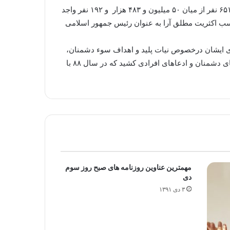
وزیر کشور با اشاره به همزمانی برگزاری انتخابات ریاست جمهوری و شوراهای شهر و روستا، از حضور ۳۶ میلیون و ۹۳۸ هزار و ۶۵۱ نفر از میان ۵۰ میلیون و ۴۸۳ هزار و ۱۹۲ نفر واجد
 حدود ۷۳ درصدی خبر داد و افزود: دکتر حسن روحانی با کسب ۱۸ میلیون و ۶۹۲ هزار و ۵۰۰ رأی و کسب اکثریت مطلق آرا به عنوان رئیس جمهور اسلامی
 های ایشان درخصوص نیات پلید و اهداف سوء دشمنان،
گفت: انتخابات ۲۴ خرداد مانند همه انتخابات گذشته با شکوه، قانونمند، سالم و رقابتی برگزار شد و خط بطلانی بر سیاه نمایی های دشمنان و ادعاهای افرادی کشید که در سال ۸۸ با
مهمترین عناوین روزنامه های صبح روز سوم
دی
۳ دی ۱۳۹۱