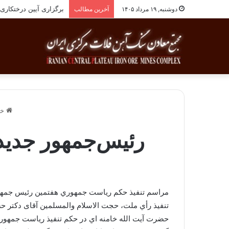
برگزاری آیین درختکاری به یاد ۲۵۸شهید ش
دوشنبه, ۱۹ مرداد ۱۴۰۵
آخرین مطالب
خا
رئیس‌جمهور جدید 
مراسم تنفيذ حكم رياست جمهوري هفتمین رئيس جمهوري 
تنفيذ رأي ملت، حجت الاسلام والمسلمین آقای دکتر ح
حضرت آيت الله خامنه اي در حكم تنفيذ رياست جمهور