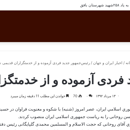
هرستان بافق
نه
/
اخبار ایران و جهان
/
رئیس‌جمهور جدید فردی آزموده و از خدمتگزاران قدیمی ن
فردی آزموده و از خدمتگز
۱۳ مرداد ۱۳۹۲
۰
70
خواندن این مطلب 11 دقیقه زمان میبرد
اسلامي ايران، عصر امروز (شنبه) با شكوه و معنويت فراوان در حسینیه 
سن روحانی را به ریاست جمهوری اسلامی ایران منصوب كردند.
ي آقای روحانی كه حجت الاسلام و المسلمین محمدی گلپایگانی رئیس دفت