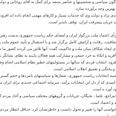
اگون سیاسی و شخصیتها و عناصر متنفذ برای کمک به آقای روحانی و دولت
بهترین وجه برآورده سازد.
ی نژاد و دولت وی که خدمات بسیار و کارهای مهمی انجام داده اند افزودند
 جریان پیشرفت ایران، توقف ناپذیر است.
أی اعتماد ملت بزرگوار ایران و امضای حکم ریاست جمهوری بدست رهبر م
ای ایجاد شکاف میان ملت و حاکمیت گفت: آنها تلاش می کردند کشور ما در 
رید و اتکاء به خرد جمعی و مشارکت همه فعالان پایبند به نظام، نشانگر 
ی در تبیین ابعاد مختلف انتخابات ۲۴ خرداد افزود: انتخاب فردی که سالها در مسئولیتهای خطیر ن
و پختگی و تعمیق انقلاب اسلامی است.
شیه انتخابات ریاست جمهوری، شعارها و سیاستهای نامزدها و حجم گسترده 
دی که از دل این انتخابات برآمد، سرمایه اجتماعی جدیدی برای ایران مه
د آورد ه است.
 و اعتماد است.
واستِ آنها را تغییر و تحول دانست و خاطرنشان کرد: حداقل انتظار مردم ا
یشتی است.