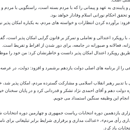
ایبندی به عهد و پیمانی را که با مردم بسته است، راستگویی با مردم و وف
تحقق احکام نورانی اسلام وفادار خواهد بود.
فزود: برآورده کردن انتظارات و خواسته های مردم، به یکباره امکان پذیر ن
 با رویکرد اعتدالی و تعاملی و تمرکز بر قانون گرایی امکان پذیر است، 
زانه، فعالانه و صبورانه در جامعه، برای دور شدن از افراط و تفریط است.
ریق رویکرد اعتدال امکان پذیر دانست و خاطرنشان کرد: من خود را موظف 
 را از برنامه های اصلی دولت یازدهم برشمرد و افزود: دولت، در عرصه ه
تدبیر رهبر انقلاب اسلامی و مشارکت گسترده مردم، امکان پذیر شد، خلق
دولت دهم و آقای احمدی نژاد تشکر و قدردانی کرد و در پایان سخنان خود 
 انجام این وظیفه سنگین استمداد می جویم.
اری یازدهمین دوره انتخابات ریاست جمهوری و چهارمین دوره انتخابات ش
اری رأی مردم»، «عدالت مداری و برقراری شرایط برابر تبلیغاتی برای نا
ابات یاد کرد.