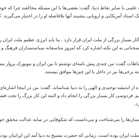
ی با سایر نقاط دنیا، گفت: بعضی‌ها با این مسئله مخالفند چرا که خودشان
ک استاد آمریکایی و اروپایی بنشیند آنها بلافاصله او را در اختیار می‌گیرن
آثار بسیار بزرگی از ملت ایران قرار دارد ، ما باید انرژی عظیم ملت ایر
نانی به این نکته اشاره کرد که امروز متاسفانه سیاستمداران فرهنگ و ان
تباطات گفت: من چندی پیش نامه‌ای نوشتم تا بین ایران و نیویورک پرواز مس
 برخی‌ها نیز در داخل با این چیزها موافق نیستند.
مده از اندیشه توحیدی و الهی را به دنیا شناساند، گفت: من در اینجا اشاره‌
فردوسی کار بسیار بزرگی را انجام داد و البته این کار بزرگ را تحت فشار 
د.
سان‌ها را می‌شناخت و می‌دانست که شکوفایی در سایه عدالت محقق خواهد ش
ملت ایران بوده است، زمانی که حضرت مسیح به دنیا آمد این ایرانیان بودن