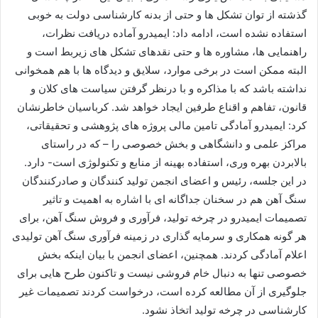
گذشته از توان تشكل ها و حتی از بدنه كارشناسی دولت به خوبی
استفاده نشده است، ادامه داد: ایمیدرو آماده دریافت نظرات،
راهنمایی ها، مشاوره ها و حتی نقدهای تشكل های زیربط است و
البته ممكن است در برخی موارد، سلایق و دیدگاه ها با هم همخوانی
نداشته باشد كه با مذاكره و با درنظر گرفتن سیاست های كلان و
قانون، تفاهم و اقناع طرفین ایجاد خواهد شد. كرباسیان خاطرنشان
كرد: ایمیدرو آمادگی تامین مالی پروژه های پژوهشی و تحقیقاتی،
مراكز علمی و دانشگاهی و بخش خصوصی را – كه در راستای
بالابردن بهره وری، استفاده بهینه از منابع و تكنولوژی است- دارد.
در این جلسه، رئیس و اعضای انجمن تولید كنندگان و صادركنندگان
سنگ آهن هم در سخنان جداگانه ای با اشاره به اهمیت و تاثیر
تصمیمات ایمیدرو در چرخه تولید، فرآوری و فروش سنگ آهن، برای
هر گونه همكاری و سرمایه گذاری در زمینه فرآوری سنگ آهن تولیدی
اعلام آمادگی كردند. همچنین، اعضای انجمن با بیان اینكه بخش
خصوصی تنها به دنبال خام فروشی نیست و تاكنون طرح هایی برای
جلوگیری از آن مطالعه كرده است، درخواست كردند تصمیمات غیر
كارشناسی در چرخه تولید اتخاذ نشود.