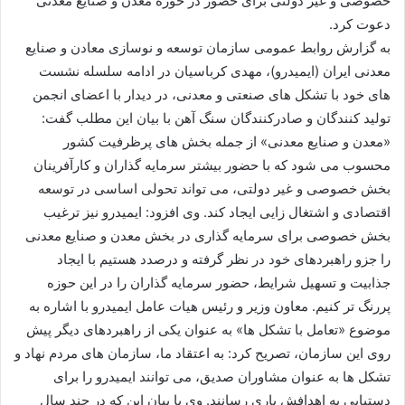
خصوصی و غیر دولتی برای حضور در حوزه معدن و صنایع معدنی
دعوت كرد.
به گزارش روابط عمومی سازمان توسعه و نوسازی معادن و صنایع
معدنی ایران (ایمیدرو)، مهدی كرباسیان در ادامه سلسله نشست
های خود با تشكل های صنعتی و معدنی، در دیدار با اعضای انجمن
تولید كنندگان و صادركنندگان سنگ آهن با بیان این مطلب گفت:
«معدن و صنایع معدنی» از جمله بخش های پرظرفیت كشور
محسوب می شود كه با حضور بیشتر سرمایه گذاران و كارآفرینان
بخش خصوصی و غیر دولتی، می تواند تحولی اساسی در توسعه
اقتصادی و اشتغال زایی ایجاد كند. وی افزود: ایمیدرو نیز ترغیب
بخش خصوصی برای سرمایه گذاری در بخش معدن و صنایع معدنی
را جزو راهبردهای خود در نظر گرفته و درصدد هستیم با ایجاد
جذابیت و تسهیل شرایط، حضور سرمایه گذاران را در این حوزه
پررنگ تر كنیم. معاون وزیر و رئیس هیات عامل ایمیدرو با اشاره به
موضوع «تعامل با تشكل ها» به عنوان یكی از راهبردهای دیگر پیش
روی این سازمان، تصریح كرد: به اعتقاد ما، سازمان های مردم نهاد و
تشكل ها به عنوان مشاوران صدیق، می توانند ایمیدرو را برای
دستیابی به اهدافش یاری رسانند. وی با بیان این كه در چند سال