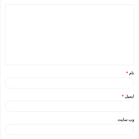
د
ی
د
گ
ا
ه
*
نام
*
ایمیل
*
وب‌ سایت