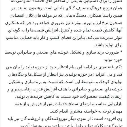
كشور را براي دستيابي به يكي از شاخص‌هاي اقتصاد مقاومتي كه
همان ترويج فرهنگ مصرف كالاي داخلي است رهنمون نمايند. در
همين راستا همكاري دستگاه هايي كه در مولفه‌هاي كلان اقتصادي
همچون نرخ ارز و تورم موثرند نيز ضروري خواهد بود چرا كه همكاري
آنها، كاهش قيمت تمام شده و كنترل افزايش قيمت‌ها را به گونه‌اي
موثر مديريت مي‌كند. بنابراين فضاي كسب و كار بايد فضايي مناسب
براي توليد باشد.
* ضرورت برند سازي و تشكيل خوشه هاي صنعتي و صادراتي توسط
حوزه توليد
دكتر غضنفري در ادامه اين پيام انتظار خود از حوزه توليد را بيان مي
كند و مي افزايد : در حوزه توليدي نيز انتظار از تشكل‌ها و بنگاه‌هاي
توليدي كوچك و متوسط اين است كه نسبت به برندسازي و تشكيل
خوشه‌هاي صنعتي و صادراتي با هدف افزايش قدرت رقابت‌پذيري و
ارتقاي كيفيت محصولات خود نسبت به كاهش هزينه‌هاي توليد،
بازاريابي مناسب، ارتقاي سطح خدمات پس از فروش و از همه
مهم‌تر توجه به خواسته مشتري اقدام كنند.
وي افزوده است : از سوي ديگر توزيع‌كنندگان و فروشندگان نيز بايد
تبليغ كننده كالاي توليد داخل باشد و با توزيع و پيشنهاد آن به