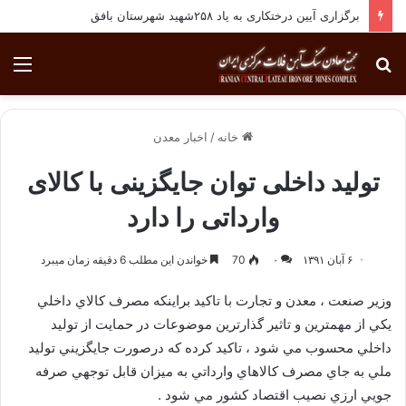
برگزاری آیین درختکاری به یاد ۲۵۸شهید شهرستان بافق
جستجو
منو
برای
خانه
/
اخبار معدن
تولید داخلی توان جایگزینی با کالای
وارداتی را دارد
۶ آبان ۱۳۹۱
۰
70
خواندن این مطلب 6 دقیقه زمان میبرد
وزير صنعت ، معدن و تجارت با تاكيد براينكه مصرف كالاي داخلي
يكي از مهمترين و تاثير گذارترين موضوعات در حمايت از توليد
داخلي محسوب مي شود ، تاكيد كرده كه درصورت جايگزيني توليد
ملي به جاي مصرف كالاهاي وارداتي به ميزان قابل توجهي صرفه
جويي ارزي نصيب اقتصاد كشور مي شود .