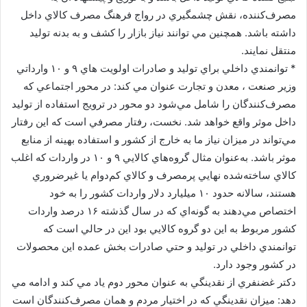
مصرف‌كننده، نقش چشمگيري در رواج فرهنگ مصرف كالاي داخل
داشته باشد. همچنين مي توانند نياز بازار را كشف و به بدنه توليد
منتقل نمايند.
* توانمندي داخلي براي توليد و صادرات اولويت هاي ۹ و ۱۰ وارداتي
وزير صنعت ، معدن و تجارت عنوان مي كند: در محور اجتماعي كه
مصرف‌كنندگان را شامل مي‌شود دو محور در ترويج استفاده از توليد
داخل موثر واقع خواهد شد. نخست، رفتار مصرفي است كه اين رفتار
مي‌تواند در ميزان نياز ما به خارج از كشور و استفاده بهينه از منابع
موثر باشد. به‌عنوان مثال گروه‌هاي كالايي ۹ و ۱۰ در واردات كه اغلب
كالاي ساخته‌شده نهايي پرمصرف و كالاي كم‌دوام يا غيرضروري
هستند، سالانه حدود ۱۰ ميليارد دلار واردات كشور را به خود
اختصاص مي‌دهند به گونه‌اي كه در سال گذشته ۱۶ درصد واردات
كشور مربوط به اين دو گروه كالايي بود اين در حالي است كه
توانمندي داخلي در توليد و حتي صادرات بخش عمده اين محصولات
در كشور وجود دارد.
دكتر غضنفري از نقدينگي به عنوان محور دوم ياد مي كند و ادامه مي
دهد: ميزان نقدينگي كه در اختيار مردم و همان مصرف‌كنندگان است