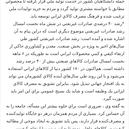
جمله دانشگاهيان كشور در خدمت توليد ملي قرار گرفته تا محصولي
مطابق با خواسته مشتري توليد گردد و مردم به خريد توليدات ملي
ترغيب شده و فرهنگ مصرف كالاي ايراني توسعه يابد.
*رشد ۴۰ درصدي صادرات غيرنفتي در شش ماه نخست امسال
رشد صادرات غيرنفتي موضوع ديگري است كه دراين پيام به آن
اشاره شده و آمده است: رشد صادرات غيرنفتي كشور طي
سال‌هاي اخير به ويژه در بخش صنعت، معدن و كشاورزي حاكي از
ارتقاء كيفي و كمي محصولات ايراني است به طوريكه در ۶ ماهه
نخست امسال صادرات كالاهاي صنعتي بيش از ۴۰ درصد رشد
داشته است. هم‌اكنون در ۱۷۰ كشور دنيا از كالاهاي ايراني استفاده
مي‌شود و با اين روند طي سال‌هاي آينده كالاي كشورمان مي تواند
به يك افتخار جهاني تبديل شود. بنابراين تشويق به مصرف كالاي
ايراني يك وظيفه است و شايد يك بسيج عمومي براي اين امر بايد
صورت گيرد.
به گفته وي ، ضروري است براي جلوه بيشتر اين مسأله، جامعه را به
آن حساس كرد. بسياري از مردم همزمان درهر دو جايگاه توليدكننده
و مصرف‌كننده قرار دارند، پس بايد تشويق به ايجاد موجي از مطالبه
كيفيت در كالاهاي داخلي نمود تا به اين ترتيب با ارتقاي كيفيت،