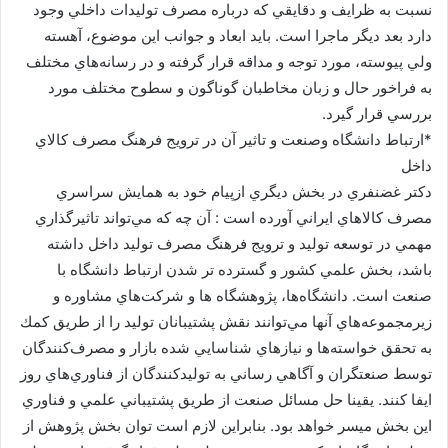
نسبت به ظرايف و دقايقي كه درباره مصرف توليدات داخلي وجود
دارد بعد ديگر ماجرا است. بايد ابعاد و جوانب اين موضوع، آهسته
ولي پيوسته، مورد توجه و مداقه قرار گرفته و در رسانه‌هاي مختلف
به فراخور حال و زبان مخاطبان گوناگون و سطوح مختلف مورد
بررسي قرار گيرد.
*ارتباط دانشگاه وصنعت و تاثير آن در ترويج فرهنگ مصرف كالاي
داخل
دكتر غضنفري در بخش ديگري ازپيام خود به همايش سراسري
مصرف كالاهاي ايراني آورده است : آن چه كه مي‌تواند تاثيرگذاري
مهمي در توسعه توليد و ترويج فرهنگ مصرف توليد داخل داشته
باشد، بخش علمي كشور و گسترده تر شدن ارتباط دانشگاه با
صنعت است‌. دانشگاه‌ها، پژوهشگاه ها و شركت‌هاي مشاوره و
زيرمجموعه‌هاي آنها مي‌توانند نقش پشتيبانان توليد را از طريق كمك
به تحقق خواسته‌ها و نيازهاي شناسايي شده بازار و مصرف‌كنندگان
توسط صنعتگران و آگاهي رساني به توليدكنندگان از فناوري‌هاي روز
ايفا كنند. يقينا حل مسائل صنعت از طريق پشتيباني علمي و فناوري
اين بخش ميسر خواهد بود. بنابراين لازم است توان بخش پژوهش از