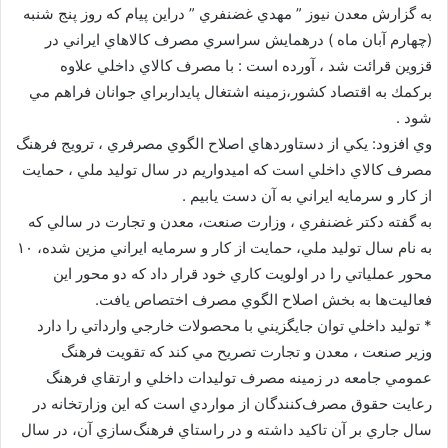
به گزارش معدن نيوز ” مهدي غضنفري ” دراين پيام كه روز پنج شنبه
(چهارم آبان ماه ) درهمايش سراسري مصرف كالاهاي ايراني در
قزوين قرائت شد ، آورده است : با مصرف كالاي داخلي علاوه
بركمك به اقتصاد كشور،زمينه اشتغال پايداربراي جوانان فراهم مي
شود .
وي افزود: يكي از دستاوردهاي اصلاح الگوي مصرفري ، ترويج فرهنگ
مصرف كالاي داخلي است كه اميدواريم در سال توليد ملي ، حمايت
از كار و سرمايه ايراني به آن دست يابيم .
به گفته دكتر غضنفري ، وزارت صنعت، معدن و تجارت در سالي كه
به نام سال توليد ملي، حمايت از كار و سرمايه ايراني مزين شده، ۱۰
محور عملياتي را در اولويت كاري خود قرار داد كه دو محور اين
فعاليت‌ها به بخش اصلاح الگوي مصرف اختصاص يافت.
* توليد داخلي توان جايگزيني با محصولات خارجي وارداتي را دارد
وزير صنعت ، معدن و تجارت تصريح مي كند كه تقويت فرهنگ
عمومي جامعه در زمينه مصرف توليدات داخلي و ارتقاي فرهنگ
رعايت حقوق مصرف‌كنندگان از مواردي است كه اين وزارتخانه در
سال جاري بر آن تاكيد داشته و در راستاي فرهنگ‌سازي آن، در سال