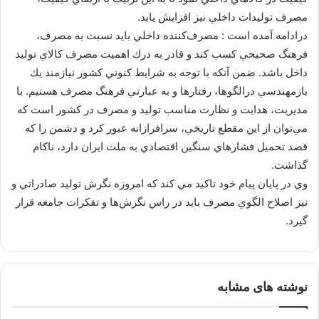
مصرف توليدات داخلي نيز افزايش يابد.
درادامه آمده است : مصرف‌كننده داخلي بايد نسبت به مصرف،
فرهنگ صحيحي كسب كند و قادر به درك اهميت مصرف كالاي توليد
داخل باشد. ضمن آنكه با توجه به شرايط كنوني كشور نيازمند يك
بازمهندسي درالگوها، رفتارها و به عبارتي فرهنگ مصرف هستيم. با
مديريت، هدايت و نظارت مناسب توليد و مصرف در كشور است كه
مي‌توان از اين مقطع تاريخي، سرافرازانه عبور كرد و دشمن را كه
قصد تحميل فشارهاي سنگين اقتصادي به ملت ايران دارد، ناكام
گذاشت.
وي در پايان پيام خود تاكيد مي كند كه امروزه نگرش توليد صادراتي و
نيز اصلاح الگوي مصرف بايد در راس نگرش‌ها و تفكرات جامعه قرار
گيرد.
نوشته های مشابه