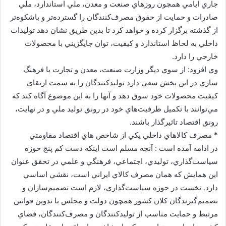
جاري ايامي همچون روزهاي صنعت و معدن، ملي استاندارد، ملي
صادرات و حمايت از حقوق مصرف‌كنندگان را گسترده‌تر و باشكوه‌تر
از گذشته برگزار كرده و خواهد كرد تا بدين طريق نشان دهد توليدات
داخلي به لحاظ استاندارد و كيفيت، توان جايگزيني با محصولات
خارجي را دارد.
وي افزود: از سوي ديگر وزارت صنعت، معدن و تجارت با فرهنگ
‌سازي در اين بخش سعي دارد توليدكنندگان را به سمت ارتقاي
كيفيت محصولات خود سوق دهد و آنها را به اين موضوع آگاه كند كه
مي‌توانند با تكميل ظرفيت‌هاي خود در رونق توليد ملي و در نهايت،
رونق اقتصاد تاثيرگذار باشند.
* مصرف كالاهاي داخلي يكي از شاخص هاي اقتصاد مقاومتي
در ادامه آمده است : آنچه مسلم است اينكه دست كم پنج حوزه
سياست‌گذاري، توليدي، اجتماعي، فرهنگي و علمي در تحقق عنوان
اين همايش كه همان مصرف كالاي ايراني است، نقشي اساسي
دارد. نخست در حوزه سياست‌گذاري، لازم است تصميم‌سازان و
تصميم‌گيرندگان كلان كشور همچون دولت و مجلس با تدوين قوانين
مرتبط و حمايت مناسب از توليدكنندگان و مصرف‌كنندگان، فضاي