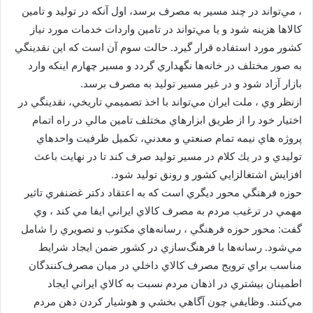
، مي‌تواند در چند مسير به مصرف برسد، اول آنكه در توليد و تامين
كالاها هزينه شود و يا مي‌تواند در تامين واردات خدمات مورد نياز
كشور مورد استفاده قرار گيرد. حالت سوم آن است كه اين نقدينگي
به صور مختلف در خانه‌ها نگهداري گردد و مسير چهارم اينكه وارد
بازار آزاد شود و در غير مسير توليد به مصرف برسد.
ازنظر وي ، ملت ايران مي‌تواند با اخذ تصميمي تاريخي، نقدينگي در
اختيار خود را از طريق ابزارهاي مختلف تامين مالي در راه اتمام
پروژه هاي نيمه تمام صنعتي و معدني، تكميل ظرفيت واحدهاي
توليدي و در يك كلام در مسير توليد صرف كند تا در نهايت باعث
افزايش اشتغالزايي كشور و رونق توليد شود.
حوزه فرهنگي محور ديگري است كه به اعتقاد دكتر غضنفري تاثير
مهمي در ترغيب مردم به مصرف كالاي ايراني ايفا مي كند ، وي
گفت: محور حوزه فرهنگي ، رسانه‌هاي مكتوب و تصويري را شامل
مي‌شود‌. رسانه‌ها با فرهنگ‌سازي در كشور ضمن ايجاد شرايط
مناسب براي ترويج مصرف كالاي داخلي در ميان مصرف‌كنندگان
اطمينان بيشتري در اذهان مردم نسبت به كالاي ايراني ايجاد
مي‌كنند. وظايفي چون آگاهي بخشي و هوشيار كردن ذهن مردم