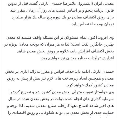
معدنی ایران (ایمیدرو)، غلامرضا حمیدی اناركی گفت: قبل از تدوین
قانون برنامه پنجم و بر اساس قیمت های روز آن زمان، مقرر شد
برای رونق اكتشاف معادن در یك دوره پنج ساله یك هزار میلیارد
تومان بودجه اختصاص یابد.
وی افزود: اكنون تمام مسئولان بر این مسئله واقف هستند كه معدن
بهترین جایگزین نفت است؛ لذا به هر میزان كه بودجه معادن بویژه در
بخش اكتشاف افزایش یابد، علاوه بر رونق بخش معدن شاهد
افزایش تولیدات صنایع معدنی نیز خواهیم بود.
حمیدی اناركی ادامه داد: حذف قوانین و مقررات زائد اداری در بخش
معدن و همچنین ایجاد زیرساخت های لازم نیز بیش از پیش به رونق
معادن كشور كمك خواهد كرد.
وی خواستار تقویت متولی بخش معدن كشور شد و تصریح كرد: با
سرمایه گذاری های انجام شده دولت در بخش معدن شده در سال
های اخیر شاهد افتتاح دهها كارخانه صنایع معدنی شدیم؛ لذا توجه و
حمایت جدی از بخش معدن می تواند شكوفایی و رونق اقتصادی را