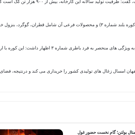
وی افزود: محصول اصلی این باطری، کک خشک (برای كوره بلند شماره ۳) و محصولات فرعی آن
مسال زغال های تولیدی كشور را خریداری می كند و درنتیجه، فضای بی
تال بولتن؛ گام نخست حضور غول