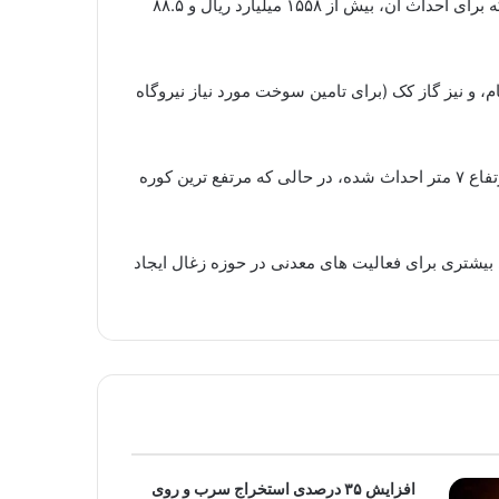
آهن اصفهان تاكنون حدود ۱۵ هزار تن تولید داشته است، گفت: ظرفیت تولید سالانه این كارخانه، بیش از ۹۰۰ هزار تن کک است كه برای احداث آن، بیش از ۱۵۵۸ میلیارد ریال و ۸۸.۵
 شامل قطران، گوگرد، بنزول خام، و نیز گاز کک (برای تامین سوخت مورد نیاز نیروگاه
مدیر عامل شركت سهامی ذوب آهن اصفهان با اشاره به ویژگی های منحصر به فرد باطری شماره ۳ اظهار داشت: این كوره با ارتفاع ۷ متر احداث شده، در حالی كه مرتفع ترین كوره
شتری برای فعالیت های معدنی در حوزه زغال ایجاد
افزایش ۳۵ درصدی استخراج سرب و روی