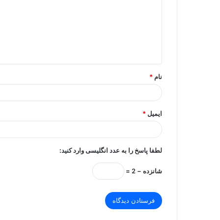
د
گ
ا
ه
*
نام
*
ایمیل
*
لطفا پاسخ را به عدد انگلیسی وارد کنید:
شانزده − 2 =