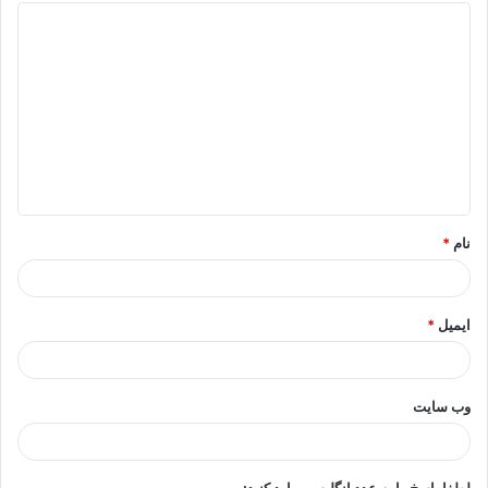
د
ی
د
گ
ا
ه
*
نام
*
ایمیل
*
وب‌ سایت
لطفا پاسخ را به عدد انگلیسی وارد کنید: