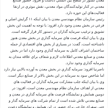
معدن كشور در سطح بين المللي دناست و افزود: حضور صنايع
معدني در كنار توليدكنندگان مواد معدني، نقش موثري در ارتقا
فعاليت‌هاي اين حوزه دارد.
رئيس سازمان نظام مهندسي معدن با بيان اينكه ۱۱ گرايش اصلي و
فرعي در بخش معدن وجود دارد افزود: با توجه به اهميت اين بخش
تشويق و ترغيب سرمايه گذاران در دستور كار قرار گرفته است.
وي با بيان اينكه فرصت هاي سرمايه گذاري در بخش معدن هنوز
ناشناخته است، گفت: در بسياري از بخش هاي اقتصادي از جمله
ساختمان اشراف كامل به سرمايه گذاري وجود دارد اما در بخش
معدن و صنايع معدني اطلاعات لازم و شفاف براي علاقه مندان به
سرمايه گذاري وجود ندارد.
ناصرنيا افزود: سرمايه گذاري در بخش معدن به آورده بالايي نياز دارد
اما شاخص سود به سرمايه در اين بخش بالاتر از صنايع ديگر است.
وي با بيان اينكه جلب مشاركت سرمايه گذاران در فعاليت هاي
معدني از اهداف سازمان نظام مهندسي معدن است، افزود: در
دومين همايش و نمايشگاه فرصت هاي سرمايه گذاري در معدن و
صنايع معدني تلاش شده است از تمام شركت هاي سرمايه گذار و
حتي سفراي خارجي براي حضور در اين همايش و نمايشگاه دعوت