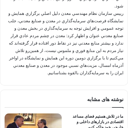
شود.
رييس سازمان نظام مهندسي معدن دليل اصلي برگزاري همايش و
نمايشگاه فرصت‌هاي سرمايه‌گذاري در معدن و صنايع معدني، جلب
توجه عمومي و افزايش توجه به سرمايه‌گذاري در بخش معدن و
صنايع معدني عنوان و اظهار كرد: معدن در چشم مردم عادي قرار
ندارد و بيشتر منابع معدني نيز در نقاط دور افتاده قرار گرفته‌اند كه
نياز مردم به اين منابع فوري و ملموس نيست، از همين‌رو تلاش
مي‌كنيم تا با برگزاري دومين دوره اين همايش و نمايشگاه در اواخر
آذرماه امسال، مزيت‌هاي نسبي موجود در معدن و صنايع معدني
ايران را به سرمايه‌گذاران بالقوه بشناسانيم.
نوشته های مشابه
ما در تلاش هستیم فضای مساعد
اقتصادی در بازارهای داخلی و
خارجی خود حاکم کنیم