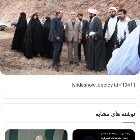
[slideshow_deploy id=’1941′]
نوشته های مشابه