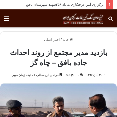
انجام معاینات ادواری پرسنل مجتمع معادن سنگ آهن فلات مرکزی ایران
جستجو
منو
برای
خانه
/
اخبار اصلی
بازدید مدیر مجتمع از روند احداث
جاده بافق – چاه گز
۳۰ آبان ۱۳۹۷
۰
80
خواندن این مطلب 1 دقیقه زمان میبرد