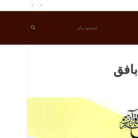
جستجو
برای
افق