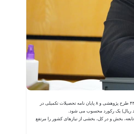
به گزارش روابط عمومی ایمیدرو، غلامرضا ملاطاهری به مناسبت هفته پژوهش ضمن بیان این مطلب اظهار داشت: انعقاد حدود ۴۳ طرح پژوهشی و ۸ پایان نامه تحصیلات تکمیلی در
بعه، بخش و در کل، بخشی از نیازهای کشور را مرتفع