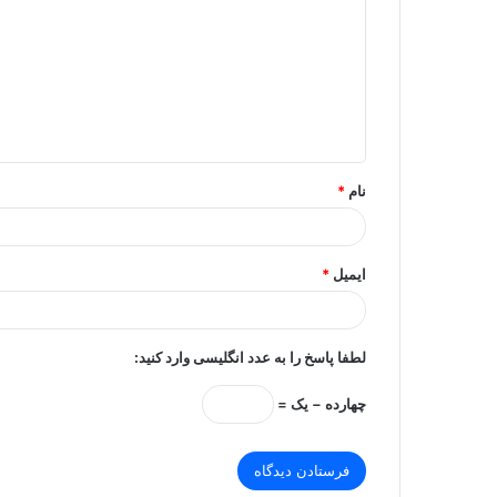
د
گ
ا
ه
*
نام
*
ایمیل
*
لطفا پاسخ را به عدد انگلیسی وارد کنید:
چهارده − یک =