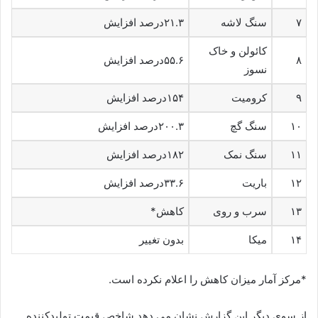
۷
سنگ لاشه
۲۱.۳درصد افزایش
کائولن و خاک
۸
۵۵.۶درصد افزایش
نسوز
۹
کرومیت
۱۵۴درصد افزایش
۱۰
سنگ گچ
۲۰۰.۳درصد افزایش
۱۱
سنگ نمک
۱۸۲درصد افزایش
۱۲
باریت
۳۳.۶درصد افزایش
۱۳
سرب و روی
کاهش*
۱۴
میکا
بدون تغییر
*مرکز آمار میزان کاهش را اعلام نکرده است.
از سوی دیگر این گزارش نشان می دهد شاخص قیمت تولیدکننده