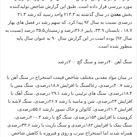
مورد بررسی قرار داده است. طبق این گزارش شاخص تولیدکننده
بخش
معدن
در سال گذشته به ۲۱۳.۳ واحد رسید که رشد ۳۱.۳
درصدی نسبت به سال ۹۲ پیدا کرد. که سهم رشد در فصل های بهار
۱۸.۷ ، تابستان ۳۳.۹، پاییز ۳۶.۶درصد و زمستان۳۵.۵ درصد (نسبت به
سال ۹۲) بوده است.در این گزارش سال ۹۰ به عنوان سال پایه
منظور شده است.
سنگ آهن ۴۰درصد و سنگ گچ ۲۰۰درصد
در میان مواد معدنی مختلف شاخص قیمت استخراج در سنگ آهن با
رشد ۴۰.۷درصدی،‌ زغالسنگ با افزایش ۱۸.۸درصدی،‌ سنگ مس با
۱۸.۴درصدی،‌ سنگ های تزئینی با رشد ۲۹.۱ درصدی،‌ سنگ آهک با
افزایش ۲۴درصدی،‌ شن و ماسه با رشد ۲۶.۷درصدی،‌ سنگ لاشه با
افزایش ۲۱.۳درصدی،‌ کائولن و خاک نسوز بارشد ۵۵.۶درصدی،‌
کرومیت با افزایش ۱۵۴درصدی،‌ سنگ گچ با رشد ۲۰۰.۳درصدی،‌
سنگ نمک با افزایش ۱۸۲درصدی و سنگ باریت با رشد ۳۳.۶درصدی
همراه شدند اما استخراج سرب و روی و فیروزه با کاهش شاخص