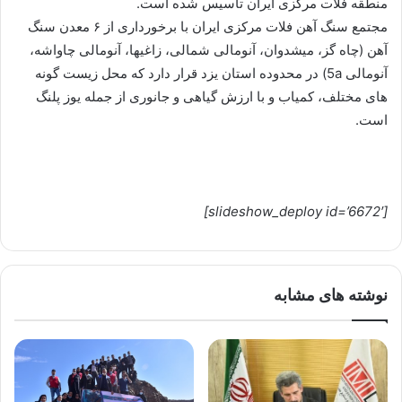
منطقه فلات مرکزی ایران تاسیس شده است.
مجتمع سنگ آهن فلات مرکزی ایران با برخورداری از ۶ معدن سنگ
آهن (چاه گز، میشدوان، آنومالی شمالی، زاغیها، آنومالی چاواشه،
آنومالی 5a) در محدوده استان یزد قرار دارد که محل زیست گونه
های مختلف، کمیاب و با ارزش گیاهی و جانوری از جمله یوز پلنگ
است.
[slideshow_deploy id=’6672′]
نوشته های مشابه