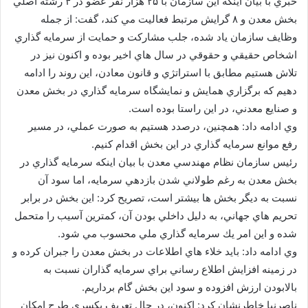
خبري با بيان اينكه اين سازمان با ۲۵ هزار نفر عضو در ۴ رشته اصلي
بخش معدن و ۸ گرايش مرتبط فعاليت مي كند، گفت: از جمله
وظايف سازمان ياد شده، جلب مشاركت و حمايت از سرمايه گذاري
اشخاص حقيقي و حقوقي در سال هاي اخير بوده و اكنون نيز در
تلاش هستيم مطابق با استراتژي و قانون معادن، اين روند را ادامه
دهيم كه برگزاري همايش و نمايشگاه سرمايه گذاري در بخش معدن
و صنايع معدني، در اين راستا بوده است.
وي ادامه داد: همچنين، درصدد هستيم به صورت عملي، در مسير
رفع موانع سرمايه گذاري در اين بخش اقدام كنيم.
رئيس سازمان نظام مهندسي معدن با بيان اينكه سرمايه گذاري در
بخش معدن به رغم طولاني شدن بازدهي سرمايه، اما سود آن
نسبت به ديگر بخش ها بيشتر است، تصريح كرد: اين بخش در برابر
تحريم هاي جهاني، به دليل داخلي بودن آن، كمترين آسيب را متحمل
شده و اين امر يك سرمايه گذاري ملي محسوب مي شود.
وي ادامه داد: بايد خلاء هاي اطلاعات در بخش معدن را جبران كرده و
در زمينه افزايش اطلاع رساني براي سرمايه گذاران نسبت به
بالابودن ارزش افزوده و سود اين بخش گام برداريم.
ناصرنيا خاطرنشان كرد: اكنون، در حال تعريف يكسري طرح امكان