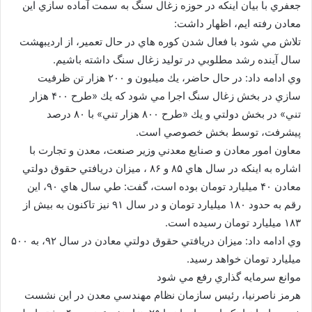
جعفري با بيان اينكه در حوزه زغال سنگ به سمت آماده سازي اين
معادن رفته ايم، اظهار داشت:
تلاش مي شود با فعال شدن كوره هاي در حال تعمير، از ارديبهشت
سال آينده رشد مطلوبي در توليد زغال سنگ داشته باشيم.
وي ادامه داد: در حال حاضر، يك ميليون و ۲۰۰ هزار تن ظرفيت
سازي در بخش زغال سنگ اجرا مي شود كه يك «طرح ۴۰۰ هزار
تني» در بخش دولتي و يك «طرح ۸۰۰ هزار تني» با ۸۰ درصد
پيشرفت، توسط بخش خصوصي است.
معاون امور معادن و صنايع معدني وزير صنعت، معدن و تجارت با
اشاره به اينكه در سال هاي ۸۵ و ۸۶ ، ميزان دريافتي حقوق دولتي
معادن ۴۰ ميليارد تومان بوده است، گفت: طي سال هاي ۹۰، اين
رقم به حدود ۱۸۰ ميليارد تومان و در سال ۹۱ نيز تاكنون به بيش از
۱۸۳ ميليارد تومان رسيده است.
وي ادامه داد: ميزان دريافتي حقوق دولتي معادن در سال ۹۲، به ۵۰۰
ميليارد تومان خواهد رسيد.
موانع سرمايه گذاري رفع مي شود
هرمز ناصرنيا، رئيس سازمان نظام مهندسي معدن در اين نشست