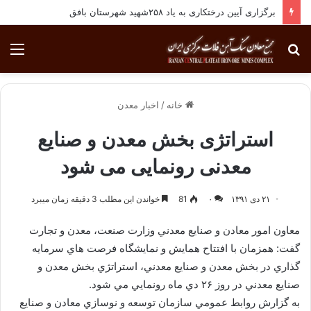
برگزاری آیین درختکاری به یاد ۲۵۸شهید شهرستان بافق
جستجو
منو
برای
خانه
/
اخبار معدن
استراتژی بخش معدن و صنایع
معدنی رونمایی می شود
۲۱ دی ۱۳۹۱
۰
81
خواندن این مطلب 3 دقیقه زمان میبرد
معاون امور معادن و صنايع معدني وزارت صنعت، معدن و تجارت
گفت: همزمان با افتتاح همايش و نمايشگاه فرصت هاي سرمايه
گذاري در بخش معدن و صنايع معدني، استراتژي بخش معدن و
صنايع معدني در روز ۲۶ دي ماه رونمايي مي شود.
به گزارش روابط عمومي سازمان توسعه و نوسازي معادن و صنايع