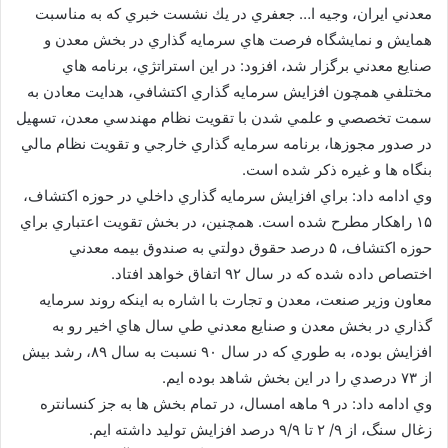
معدني ايران، وجيه ا… جعفري در يك نشست خبري كه به مناسبت
همايش و نمايشگاه فرصت هاي سرمايه گذاري در بخش معدن و
صنايع معدني برگزار شد، افزود: در اين استراتژي، برنامه هاي
مختلفي همچون افزايش سرمايه گذاري اكتشافي، هدايت معادن به
سمت تخصصي و علمي شدن با تقويت نظام مهندسي معدن، تسهيل
در صدور مجوزها، برنامه سرمايه گذاري خارجي و تقويت نظام مالي
بنگاه ها و غيره ذكر شده است.
وي ادامه داد: براي افزايش سرمايه گذاري داخلي در حوزه اكتشاف،
۱۵ راهكار مطرح شده است. همچنين، در بخش تقويت اعتباري براي
حوزه اكتشاف، ۵ درصد حقوق دولتي به صندوق بيمه معدني
اختصاص داده شده كه در سال ۹۲ اتفاق خواهد افتاد.
معاون وزير صنعت، معدن و تجارت با اشاره به اينكه روند سرمايه
گذاري در بخش معدن و صنايع معدني طي سال هاي اخير رو به
افزايش بوده، به طوري كه در سال ۹۰ نسبت به سال ۸۹، رشد بيش
از ۷۳ درصدي را در اين بخش شاهد بوده ايم.
وي ادامه داد: در ۹ ماهه امسال، در تمام بخش ها به جز كنسانتره
زغال سنگ، از ۹/ ۲ تا ۹/۹ درصد افزايش توليد داشته ايم.