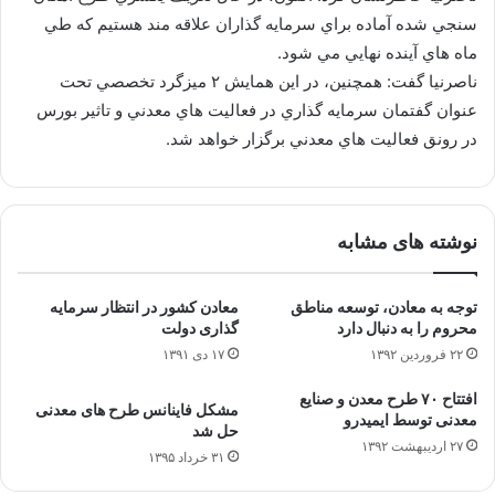
سنجي شده آماده براي سرمايه گذاران علاقه مند هستيم كه طي
ماه هاي آينده نهايي مي شود.
ناصرنيا گفت: همچنين، در اين همايش ۲ ميزگرد تخصصي تحت
عنوان گفتمان سرمايه گذاري در فعاليت هاي معدني و تاثير بورس
در رونق فعاليت هاي معدني برگزار خواهد شد.
نوشته های مشابه
توجه به معادن، توسعه مناطق
معادن کشور در انتظار سرمایه
محروم را به دنبال دارد
گذاری دولت
۲۲ فروردین ۱۳۹۲
۱۷ دی ۱۳۹۱
افتتاح ۷۰ طرح معدن و صنایع
مشکل فاینانس طرح های معدنی
معدنی توسط ایمیدرو
حل شد
۲۷ اردیبهشت ۱۳۹۲
۳۱ خرداد ۱۳۹۵