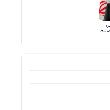
ره
می شود