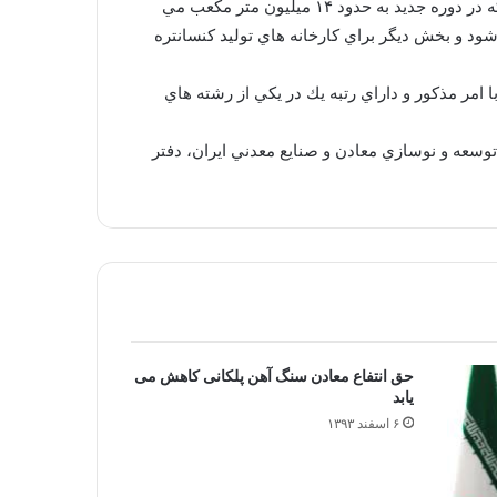
وي ادامه داد: ميزان باطله برداري و استخراج سنگ آهن از معادن جلال آباد طي سال هاي گذشته حدود ۷ ميليون متر مكعب بود كه در دوره جديد به حدود ۱۴ ميليون متر مكعب مي
شود و بخش ديگر براي كارخانه هاي توليد كنسانتره
مر مذكور و داراي رتبه يك در يكي از رشته هاي
بوط به شرايط شركت در مناقصه، تا تاريخ ۱۸ تير ۹۳مي توانند به سازمان توسعه و نوسازي معادن و صنايع معدني ايران، دفتر
حق انتفاع معادن سنگ آهن پلکانی کاهش می
یابد
۶ اسفند ۱۳۹۳