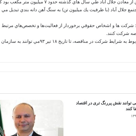
ع جلال آباد (با ظرفيت يك ميليون تن) به سنگ آهن دانه بندي تبديل مي 
شركت ها و اشخاص حقوقي برخوردار از فعاليت‌ها و تخصص‌هاي مرتبط با ا
صه شركت كنند.
متقاضيان واجد شرايط براي آگاهي و دريافت اوراق مر
 توانند نقش پررنگ تری در اقتصاد
ا کنند