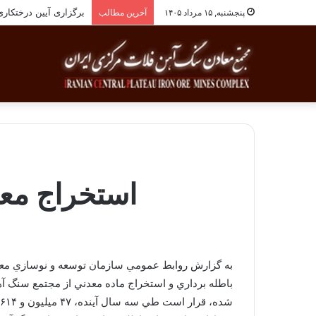
برگزاری آیین درختکاری به یاد ۲۵۸شهید 
پنجشنبه, ۱۵ مرداد ۱۴۰۵
آخرین مطالب
استخراج معدن سنگ
به گزارش روابط عمومي سازمان توسعه و نوسازي معادن
باطله برداري و استخراج ماده معدني از مجتمع سنگ آه
شده، قرار است طي سه سال آينده، ۴۷ ميليون و ۶۱۴ هزار و ۸۹۲ متر مكعب سنگ آهن باطله برداري و استخراج شود.