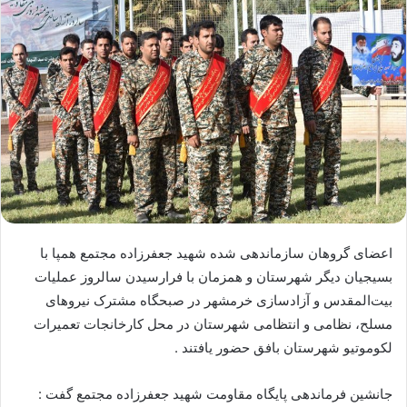
اعضای گروهان سازماندهی شده شهید جعفرزاده مجتمع همپا با
بسیجیان دیگر شهرستان و همزمان با فرارسیدن سالروز عملیات
بیت‌المقدس و آزادسازی خرمشهر در صبحگاه مشترک نیروهای
مسلح، نظامی و انتظامی شهرستان در محل كارخانجات تعميرات
لكوموتيو شهرستان بافق حضور یافتند .
جانشین فرماندهی پایگاه مقاومت شهید جعفرزاده مجتمع گفت :