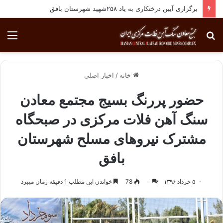
برگزاری آیین درختکاری به یاد ۲۵۸شهید شهرستان بافق
جستجو
منو
برای
خانه
/
اخبار اصلی
​حضور پررنگ بسیج مجتمع معادن
سنگ آهن فلات مرکزی در صبحگاه
مشترک نیروهای مسلح شهرستان
بافق
۵ خرداد ۱۳۹۶
۰
78
خواندن این مطلب 1 دقیقه زمان میبرد