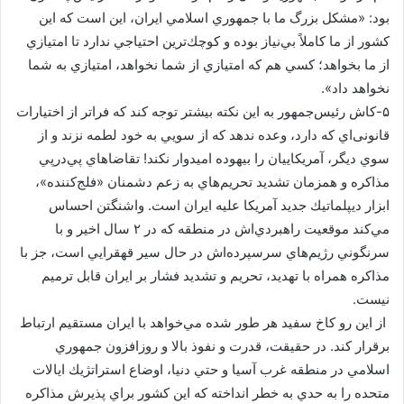
بود: «مشكل بزرگ ما با جمهوري اسلامي ايران، اين است كه اين
كشور از ما كاملاً بي‌نياز بوده و كوچك‌ترين احتياجي ندارد تا امتيازي
از ما بخواهد؛ كسي هم كه امتيازي از شما نخواهد، امتيازي به شما
نخواهد داد».
۵-کاش رئیس‌جمهور به این نکته بيشتر توجه كند كه فراتر از اختیارات
قانونی‌اي كه دارد، وعده ندهد که از سويي به خود لطمه نزند و از
سوي ديگر، آمريكاييان را بيهوده اميدوار نكند! تقاضاهاي پي‌درپي
مذاكره و همزمان تشديد تحريم‌هاي به زعم دشمنان «فلج‌كننده»،
ابزار ديپلماتيك جديد آمريكا عليه ايران است. واشنگتن احساس
مي‌كند موقعيت راهبردي‌اش در منطقه كه در ۲ سال اخير و با
سرنگوني رژيم‌هاي سرسپرده‌اش در حال سير قهقرايي است، جز با
مذاكره همراه با تهديد، تحريم و تشديد فشار بر ايران قابل ترميم
نيست.
از اين رو كاخ سفيد هر طور شده مي‌خواهد با ايران مستقيم ارتباط
برقرار كند. در حقيقت، قدرت و نفوذ بالا و روزافزون جمهوري
اسلامي در منطقه غرب آسيا و حتي دنيا، اوضاع استراتژيك ايالات
متحده را به حدي به خطر انداخته كه اين كشور براي پذيرش مذاكره