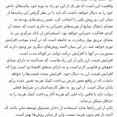
واقعيت اين است كه هر يك از اين دو راه به نوبه خود پيامدهاي خاص
خود را به دنبال خواهد داشت كه بايد با در نظر گرفتن اين پيامدها از
ميان اين دو روش يكي را انتخاب كرد. تغيير رديف‌هاي بودجه به
معناي انتقال منابع از هزينه‌هاي عمراني به جاري است كه نتيجه آن
كندي فعاليت عمراني خواهد بود. استقراض از بانك مركزي نيز به
معناي تزريق پول پرقدرت به جامعه است كه در آينده موجب افزايش
تورم خواهد شد. در اين ميان البته روش‌هاي ديگري نيز وجود دارند كه
محوريت در آنها با افزايش درآمد دولت در كوتاه مدت است.
افزايش قيمت ارز يكي از اين راه هاست كه صدالبته نه داراي مبناي
حقوقي و قانوني لازم است و نه داراي منطق اقتصادي است چرا كه
افزايش قيمت ارز به دنبال خود، افزايش مجدد قيمت‌ها را خواهد
داشت كه در واقع نقض غرض پرداخت كمك هزينه تعيين شده براي
پايان سال است. از اين رو، به نظر كارشناسان در شرايط فعلي
دولت بايد با يافتن راه حلي كم هزينه آثار پرداخت كمك هزينه را به
حداقل ممكن برساند.
يكي از اين راه‌ها شايد استفاده از ذخاير صندوق توسعه ملي باشد كه
البته باز هم بدون هزينه نيست ولي از ساير روش‌ها بهتر است.