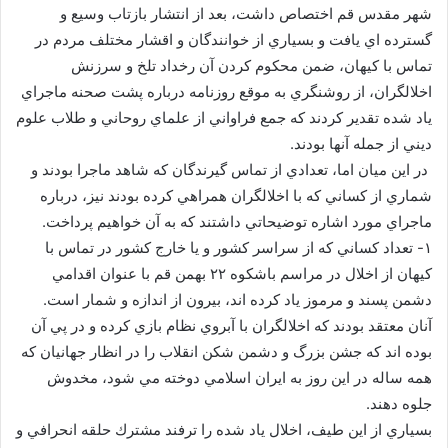
شهر مقدس قم اختصاص داشت، بعد از انتشار بازتاب وسيع و
گسترده اي يافت و بسياري از خوانندگان و اقشار مختلف مردم در
تماس با كيهان، ضمن محكوم كردن آن رخداد تلخ و سرزنش
اخلالگران، از روشنگري به موقع روزنامه درباره پشت صحنه ماجراي
ياد شده تقدير كردند كه جمع فراواني از علماي روحاني و طلاب علوم
ديني از جمله آنها بودند.
در اين ميان اما، تعدادي از تماس گيرندگان كه شاهد ماجرا بودند و
شماري از كساني كه با اخلالگران همراهي كرده بودند نيز، درباره
ماجراي مورد اشاره توضيحاتي داشتند كه به آن خواهيم پرداخت.
۱- تعداد كساني كه از سراسر كشور و يا خارج كشور در تماس با
كيهان از اخلال در مراسم باشكوه ۲۲ بهمن قم با عنوان اقدامي
دشمن پسند و مرموز ياد كرده اند، بيرون از اندازه و شمار است.
آنان معتقد بودند كه اخلالگران با آبروي نظام بازي كرده و در پي آن
بوده اند كه جشن بزرگ و دشمن شكن انقلاب را در انظار جهانيان كه
همه ساله در اين روز به ايران اسلامي دوخته مي شود، مخدوش
جلوه دهند.
بسياري از اين طيف، اخلال ياد شده را ترفند مشترك حلقه انحرافي و