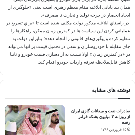
همان بند پاياني ابلاغيه مقام معظم رهبري است يعني «جلوگيري از
ايجاد انحصار در چرخه توليد و تجارت تا مصرف».
در راستاي ابلاغيه مذكور دولت مكلف شده است تا «براي تسريع در
عملياتي کردن اين سياست‌ها در کمترين زمان ممکن، راهکارها را
تنظيم کرده و پيگيري‌هاي قانوني را انجام دهد»؛ بنابراين دولت به
جاي مقابله با خودروسازان و سعي در تحميل قيمت بر آنها مي‌تواند
در «در كمترين زمان » اولا نسبت به آزادسازي قيمت خودرو و ثانيا
كاهش قابل‌ملاحظه تعرفه واردات خودرو اقدام كند.
نوشته های مشابه
صادرات نفت و میعانات گازی ایران
از روزانه ٣ میلیون بشکه فراتر
رفت
۱۵ فروردین ۱۳۹۶