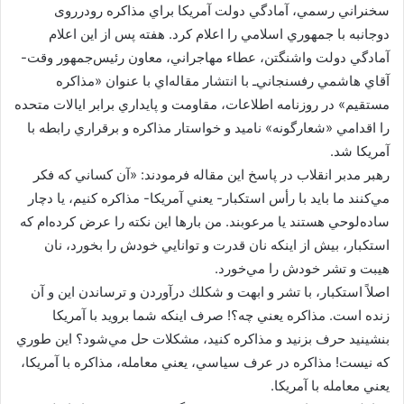
سخنراني رسمي، آمادگي دولت آمريكا براي مذاكره رودرروی
دوجانبه با جمهوري اسلامي را اعلام كرد. هفته پس از اين اعلام
آمادگي دولت واشنگتن، عطاء مهاجراني، معاون رئيس‌جمهور وقت-
آقاي هاشمي رفسنجاني‌ـ با انتشار مقاله‌اي با عنوان «مذاكره
مستقيم» در روزنامه اطلاعات، مقاومت و پايداري ‌برابر ايالات متحده
را اقدامي «شعارگونه» ناميد و خواستار مذاكره و برقراري رابطه با
آمريكا شد.
رهبر مدبر انقلاب در پاسخ اين مقاله فرمودند: «آن كساني كه فكر
مي‌كنند ما بايد با رأس استكبار- يعني آمريكا- مذاكره كنيم، يا دچار
ساده‌لوحي هستند‌ يا مرعوبند. من بارها اين نكته را عرض كرده‌ام كه
استكبار، بيش از اينكه نان قدرت و توانايي خودش را بخورد، نان
هيبت و تشر خودش را مي‌خورد.
اصلاً استكبار، با تشر و ابهت و شكلك درآوردن و ترساندن اين و آن
زنده است. مذاكره يعني چه؟! صرف اينكه شما برويد با آمريكا
بنشينيد حرف بزنيد و مذاكره كنيد، مشكلات حل مي‌شود؟ اين طوري
كه نيست! مذاكره در عرف سياسي، يعني معامله، مذاكره با آمريكا،
يعني معامله با آمريكا.