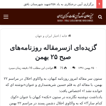
انجام معاینات ادواری پرسنل مجتمع معادن سنگ آهن فلات مرکزی ایران
جستجو
منو
برای
خانه
/
اخبار ایران و جهان
گزیده‌ای‌‌ ازسرمقاله‌ روزنامه‌های
صبح ۲۵ بهمن
۲۵ بهمن ۱۳۹۱
۰
75
خواندن این مطلب 16 دقیقه زمان میبرد
ستون سر مقاله امروز روزنامه کیهان، به واكاوي اخلال در مراسم ۲۲
بهمن، با مقاله ای به قلم حسين شريعتمداري و عنوان«نوشته اي كه
خوانده نشد !» اختصاص یافت:
يادداشت دوشنبه نگارنده در ستون «نكته» كيهان با عنوان «كوك
كدام ساز؟!» كه به واكاوي اخلال دشمن پسند در مراسم ۲۲ بهمن