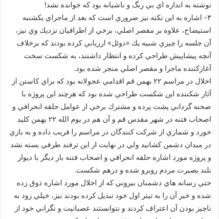
نوشته به اندازه اي بي رنگ و ناشيانه بود كه خوانده نشد!
۳- اشاره به اين نكته نيز ضروري است كه بعد از ماجراي يكشنبه
استيضاح، علاوه بر مقصر اصلي، برخي از اطرافيان نزديك وي نيز،
آن جلسه را چيزي شبيه يك «دوئل» ارزيابي كرده بودند كه برخلاف
آنچه پيشاپيش طراحي كرده و انتظار داشتند، به شكست سخت
آغازكننده ماجرا و مقصر اصلي منجر شده بود.
اخلال در مراسم ۲۲ بهمن قم اقدامي عجولانه بود كه براي كاستن از
آثار شكننده اين شكست طراحي شده بود كه هرچند اين پروژه با
صحنه گرداني پشت پرده و مشترك برخي از عوامل حلقه انحرافي و
اصحاب فتنه در شهر مقدس قم و آن هم در يوم الله ۲۲ بهمن كليد
خورد و شماري از شركت كنندگان در مراسم را فريب داده و به بازي
در ميدان دشمن كشانيد ولي در نهايت از اين ترفند طرفي بسته نشد
و پروژه مورد اشاره حلقه انحرافي و اصحاب فتنه بار ديگر با ديوار
بلند بصيرت مردم روبرو شده و درهم شكست.
حتي رسانه هاي دشمنان بيروني كه از اخلال مورد اشاره ذوق زده
شده و خبر آن را به تيتر اول خود تبديل كرده بودند نيز، خيلي زود به
ناچيز بودن آن اعتراف كردند و نتوانستند عصبانيت و نگراني خود از