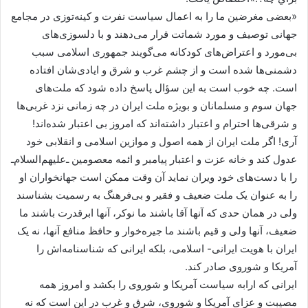
«بعضی مغرضین ما را به اعمال سیاست نفرت و کینه‌توزی در مجامع
جهانی توصیف و مورد شماتت قرار می‌دهند‌ و با دلسوزی‌های
بی‌مورد و اعتراض‌های کودکانه می‌گویند جمهوری اسلامی سبب
دشمنی‌ها شده است و از چشم غرب و شرق و ایادی‌شان افتاده
است. چه خوب است به این سؤال پاسخ داده شود که ملت‌های
جهان سوم و مسلمانان و بویژه ملت ایران در چه زمانی نزد غربی‌ها
و شرقی‌ها احترام و اعتبار داشته‌اند که امروز بی اعتبار شده‌اند!
آری! اگر ملت ایران از همه اصول و موازین اسلامی و انقلابی خود
عدول کند و خانه عزت و اعتبار پیامبر و ائمه معصومین ـ‌علیهم‌السلام‌ـ
را با دست‌های خود ویران نماید آن وقت ممکن است جهانخواران او
را به عنوان یک ملت ضعیف و فقیر و بی‌فرهنگ به رسمیت بشناسند
ولی در همان حدی که آنها آقا باشند ما نوکر، آنها ابرقدرت باشند ما
ضعیف، آنها ولی و قیم باشند ما جیره‌خوار و حافظ منافع آنها، نه یک
ایران با هویت ایرانی- اسلامی، بلکه ایرانی که شناسنامه‌اش را
آمریکا و شوروی صادر کند.
ایرانی که ارابه سیاست آمریکا و شوروی را بکشد و امروز همه
مصیبت و عزای آمریکا و شوروی، شرق و غرب در این است که نه