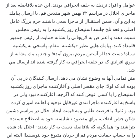
عوامل و افراد نزديك به حلقه انحرافي بودند. اين عده بلافاصله بعد از
ماجراي اخلال در مراسم ۲۲ بهمن شهر مقدس قم، با ارسال پيامك
به اين و آن، ضمن استقبال از ماجرا سعي داشتند جرم بزرگ عامل
اصلي واقعه تلخ جلسه استيضاح روز يكشنبه را به رئيس مجلس
نسبت دهند و اعتراض به لاريجاني را نشانه حمايت از رئيس جمهور
قلمداد كنند. پيامك هايي نظير «يكشنبه انتقام، پاسخي به يكشنبه
سياه! دست خدا از آستين مردم بيرون آمد»! و چند پيامك مشابه از
سوي افرادي كه در حلقه انحرافي به كار گرفته شده اند ارسال مي
شد.
متن تمامي آنها به وضوح نشان مي دهد، ارسال كنندگان در پي آن
بوده اند كه اولا؛ جاي مقصر اصلي و آغازكننده ماجراي روز يكشنبه
استيضاح را با كسي عوض كنند كه اگرچه، آغازكننده نبود ولي در
پاسخ به آغازكننده ماجرا تندي غيرقابل توجيه و اهانت آميزي كرده
بود. و ثانيا؛ با فرصت طلبي و به قيمت ايجاد اخلال در مراسم دشمن
شكن جشن انقلاب، براي مقصود ناشايسته خود به اصطلاح «سند»
بتراشند و- همانگونه كه بلافاصله دست به كار شدند- اخلال ياد شده
را به حساب حمايت مردم قم از جريان متبوع خود بنويسند!! البته اين