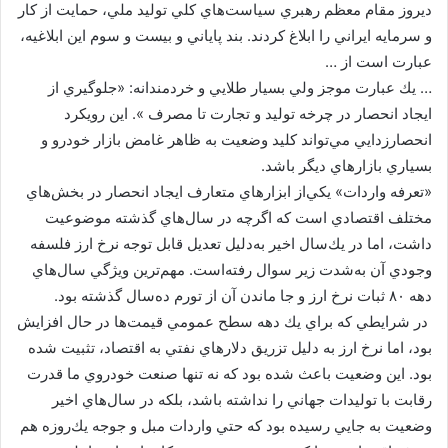
ديروز مقام معظم رهبري سياست‌هاي كلي توليد ملي، حمايت از كار
و سرمايه ايراني را ابلاغ كردند. بند پاياني و بيست و سوم اين ابلاغيه،
عبارت است از …
… يك عبارت موجز ولي بسيار طلايي و خردمندانه: «جلوگيري از
ايجاد انحصار در چرخه توليد و تجارت تا مصرف ». اين رويكرد
انحصارزدايي مي‌‌تواند كليد وضعيت به ظاهر غامض بازار خودرو و
بسياري بازارهاي ديگر باشد.
«تعرفه واردات» يكي‌از ابزارهاي متعارف ايجاد انحصار در بخش‌هاي
مختلف اقتصادي است كه اگرچه در سال‌هاي گذشته موضوعيت
داشت، اما در يك‌سال اخير به‌دليل تعديل قابل توجه نرخ ارز فلسفه
وجودي آن به‌شدت زير سوال رفته‌است. مهم‌ترين ويژگي سال‌هاي
دهه ۸۰ ثبات نرخ ارز و جا ماندن آن از تورم ده‌سال گذشته بود.
در شرايطي كه براي يك دهه سطح عمومي قيمت‌ها در حال افزايش
بود، اما نرخ ارز به دليل تزريق دلارهاي نفتي به اقتصاد، تثبيت شده
بود. اين وضعيت باعث شده بود كه نه تنها صنعت خودروي ما قدرت
رقابت با توليدات جهاني را نداشته باشد، بلكه در سال‌هاي اخير
وضعيت به جايي رسيده‌ بود كه حتي واردات مبل و جوجه يك‌روزه هم