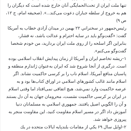
تنها ملت ایران از تحت‌الحمایگی آنان خارج شده است که دیگران را
هم به خروج از سلطه جباران دعوت می‌کند…». (صحيفه امام، ج ۱۲،
ص ۹)
رئيس‌جمهور در سخنراني ۲۲ بهمن در ميدان آزادي خطاب به آمريكا
گفت: «گفت‌وگو باید در سایه احترام و عدالت باشد، نه فشار،
بنابراین اگر اسلحه را از روی ملت ایران بردارید، من خودم شخصا
گفت‌وگو می‌کنم».
۱-ریشه تخاصم ايران و آمريكا از زمان پیدایش انقلاب اسلامی بوده
است. درگیری از آنجا شروع شد که ايران به‌عنوان ژاندارم منطقه و
پاسبان منافع آمريكا، اسلام ناب را بر کرسی حاکمیت نشاند. اگر
اسلام مانند غالب كشورهاي اسلامي در اوراق کتاب‌ها بود و به
عرصه حاكميت وارد نمي‌شد، هیچ اتفاقی نمی‌افتاد‌ اما وقتی اسلام
در ايران بر کرسی حاکمیت نشست، محرومان جهان به آن‌ دل بستند
و آن را الگويي اصيل يافتند. جمهوري اسلامي به مسلمانان دنيا
آموزش داد اگر در مسیر اسلام مقاومت کنید، این مقاومت منجر به
پیروزی خواهد شد.
۲-اوايل سال ۶۹ يكي از مقامات بلندپايه ايالات متحده در يك