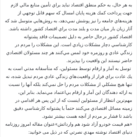
به هر حال، به حكم منطق اقتصاد نبايد براي تأمين منابع مالي لازم
جهت پرداخت كمك هزينه پايان امسال كه سهم قابل توجهي از
هزينه‌هاي جامعه را نيز پوشش نمي‌دهد، به روش‌هايي متوسل شد كه
آثار زيان بار ميان مدت و بلند مدت براي اقتصاد كشور داشته باشد.
اقتصاد كشور درحال حاضر به دليل تصميمات فاقد پشتوانه
كارشناسي دچار مشكلات زيادي است. اين مشكلات را مردم در
زندگي عادي و روزمره خود لمس مي‌كنند هر چند مسئولان اقتصادي
حاضر نيستند اين واقعيت را بپذيرند.
توسل به آمار و ارقام توسط مسئولين، كه متأسفانه مدتي است به
يك عادت براي فرار از واقعيت‌هاي زندگي عادي مردم تبديل شده، نه
تنها هيچ مشكلي از مشكلات مردم را حل نمي‌كند بلكه آنها را نسبت
به ارائه دهندگان اين آمار و ارقام بي‌اعتماد مي‌نمايد. بنابر اين،
مهم‌ترين انتظار از مسئولين اينست كه از اين پس هر اقدامي در
زمينه مسائل اقتصادي مي‌كنند حتماً با پشتوانه كارشناسي دقيق
باشد تا فشار بر مردم از آنچه هست بيشتر نشود.
«هم قيمت خودرو آزاد شود هم وارداتش»عنوان مقاله امروز روزنامه
دنیای اقتصاد نوشته مهدي نصرتي که در ذیل می خوانید: