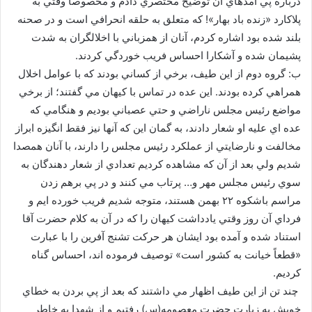
درباره پي آمدهاي آن توضيح مختصري دادم و مخصوصاً وقتي به
پلاكارد «زنده باد بهار»! كه متعلق به حلقه انحرافي است و در صحنه
بلند شده بود اشاره كردم، آنان از همزباني با اخلالگران به شدت
پشيمان شده و آشكارا احساس فريب خوردگي كردند.
ب: گروه دوم از اين طيف، برخي از كساني بودند كه با عوامل اخلال
همراهي كرده بودند. اين عده در تماس با كيهان مي گفتند؛ از برخي
مواضع رئيس مجلس ناراضي و حتي عصباني بوديم و هنگامي كه
عده اي عليه او شعار دادند، به گمان اين كه آنها نيز فقط انگيزه ابراز
مخالفت و نارضايتي از عملكرد رئيس مجلس را دارند، با آنان همصدا
شديم ولي بعد از آن كه مشاهده كرديم تعدادي از شعار دهندگان به
سوي رئيس مجلس مهر و… پرتاب مي كنند و در پي برهم زدن
مراسم باشكوه ۲۲ بهمن هستند، متوجه شديم فريب خورده ايم و
فرداي آن روز وقتي يادداشت كيهان را كه در آن به كلام حضرت آقا
استناد شده و آمده بود ايشان هر حركت تشنج آفرين را با عبارت
«قطعاً خيانت به كشور است» توصيف فرموده اند، احساس گناه
كرديم.
چند تن از اين طيف اظهار مي داشتند كه بعد از پي بردن به خطاي
خويش به زيارت حضرت معصومه(س) رفتيم و از شهدا به خاطر