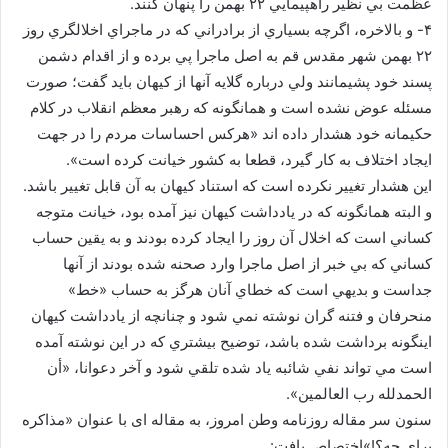
عظمت بي نظير راهپيمايي ۲۲ بهمن را پنهان كنند.
۴- و بالاخره، اگرچه بسياري از برادراني كه در ماجراي اخلالگري روز
۲۲ بهمن شهر مقدس قم به اصل ماجرا پي برده و از اقدام دشمن
پسند خود پشيمانند ولي درباره گلايه آنها از كيهان بايد گفت؛ صورت
مسئله عوض نشده است و همانگونه كه رهبر معظم انقلاب در كلام
حكيمانه خود هشدار داده اند «هركس احساسات مردم را در جهت
ايجاد اختلاف به كار گيرد، قطعا به كشور خيانت كرده است».
اين هشدار تغيير نكرده است كه استناد كيهان به آن قابل تغيير باشد.
و البته همانگونه كه در يادداشت كيهان نيز آمده بود، خيانت متوجه
كساني است كه اخلال آن روز را ايجاد كرده بودند و به يقين حساب
كساني كه بي خبر از اصل ماجرا وارد صحنه شده بودند از آنها
جداست و بديهي است كه خطاي آنان هرگز به حساب «خط»
منحرفان و فتنه گران نوشته نمي شود و چنانچه از يادداشت كيهان
اينگونه برداشت شده باشد، توضيح بيشتري كه در اين نوشته آمده
است مي تواند نفي شائبه ياد شده تلقي شود و آخر دعوانا، «أن
الحمدلله رب العالمين».
سنون سر مقاله روزنامه وطن امروز، به مقاله ای با عنوان «مذاكره
براي چه؟‌!»اختصاص یافت: