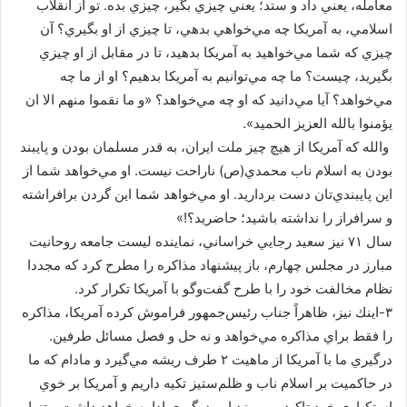
معامله، يعني داد و ستد؛ يعني چيزي بگير، چيزي بده. تو از انقلاب
اسلامي، به آمريكا چه مي‌خواهي بدهي، تا چيزي از او بگيري؟ آن
چيزي كه شما مي‌خواهيد به آمريكا بدهيد، تا در مقابل از او چيزي
بگيريد، چيست؟ ما چه مي‌توانيم به آمريكا بدهيم؟ او از ما چه
مي‌خواهد؟ آيا مي‌دانيد كه او چه مي‌خواهد؟ «و ما نقموا منهم الا ان
يؤمنوا بالله العزيز الحميد».
والله كه آمريكا از هيچ چيز ملت ايران، به قدر مسلمان بودن و پايبند
بودن به اسلام ناب محمدي(ص) ناراحت نيست. او مي‌خواهد شما از
اين پايبندي‌تان دست برداريد. او مي‌خواهد شما اين گردن برافراشته
و سرافراز را نداشته باشيد؛ حاضريد؟!»
سال ۷۱ نيز سعيد رجایي خراساني، نماينده ليست جامعه روحانيت
مبارز در مجلس چهارم، باز پيشنهاد مذاكره را مطرح كرد كه مجددا
نظام مخالفت خود را با طرح گفت‌وگو با آمريكا تكرار كرد.
۳-اينك نيز، ظاهراً جناب رئيس‌جمهور فراموش كرده آمريكا، مذاكره
را فقط براي مذاكره مي‌خواهد و نه حل و فصل مسائل طرفين.
درگيري ما با آمريكا از ماهيت ۲ طرف ريشه مي‌گيرد و مادام كه ما
در حاكميت بر اسلام ناب و ظلم‌ستيز تكيه داريم و آمريكا بر خوي
استكباري خود تاكيد مي‌ورزد اين درگيري ادامه خواهد داشت و تنها