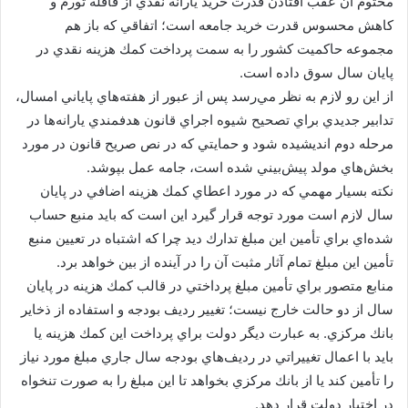
محتوم آن عقب افتادن قدرت خريد يارانه نقدي از قافله تورم و
كاهش محسوس قدرت خريد جامعه است؛ اتفاقي كه باز هم
مجموعه حاكميت كشور را به سمت پرداخت كمك هزينه نقدي در
پايان سال سوق داده است.
از اين رو لازم به نظر مي‌رسد پس از عبور از هفته‌هاي پاياني امسال،
تدابير جديدي براي تصحيح شيوه اجراي قانون هدفمندي يارانه‌ها در
مرحله دوم انديشيده شود و حمايتي كه در نص صريح قانون در مورد
بخش‌هاي مولد پيش‌بيني شده است، جامه عمل بپوشد.
نكته بسيار مهمي كه در مورد اعطاي كمك هزينه اضافي در پايان
سال لازم است مورد توجه قرار گيرد اين است كه بايد منبع حساب
شده‌اي براي تأمين اين مبلغ تدارك ديد چرا كه اشتباه در تعيين منبع
تأمين اين مبلغ تمام آثار مثبت آن را در آينده از بين خواهد برد.
منابع متصور براي تأمين مبلغ پرداختي در قالب كمك هزينه در پايان
سال از دو حالت خارج نيست؛ تغيير رديف بودجه و استفاده از ذخاير
بانك مركزي. به عبارت ديگر دولت براي پرداخت اين كمك هزينه يا
بايد با اعمال تغييراتي در رديف‌هاي بودجه سال جاري مبلغ مورد نياز
را تأمين كند يا از بانك مركزي بخواهد تا اين مبلغ را به صورت تنخواه
در اختيار دولت قرار دهد.