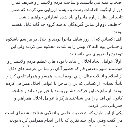
اصحاب فتنه مي دانستند و ساحت مردم ولايتمدار و شريف قم را
دور از اينگونه اقدامات زشت و ناپسند ارزيابي مي كردند كه ضمن
تاييد اين نظر درباره ماجراي ياد شده اشاراتي خواهيم داشت.
۲- طيف دوم از تماس گيرندگان به سه گروه جداگانه قابل تقسيم
بودند؛
الف: كساني كه آن روز شاهد ماجرا بودند و اخلال در مراسم باشكوه
و حساس يوم الله ۲۲ بهمن را به شدت محكوم مي كردند ولي اين
توضيح را ضروري مي دانستند:
اولاً؛ عوامل ايجاد اخلال را نبايد با توده هاي عظيم مردم ولايتمدار و
هوشمند شهر مقدس قم كه حضور آنان در تمامي عرصه هاي دفاع
از اسلام و انقلاب مثال زدني بوده است، همسو و همراه تلقي كرد و
ثانياً؛ تعدادي از كساني كه در آن ماجرا با عوامل اخلال همراهي كرده
بودند، از ماهيت اين حركت دشمن پسند با خبر نبوده اند و چنانچه
كانون اين اقدام را مي شناختند هرگز با عوامل اخلال همراهي و
همزباني نمي كردند.
يكي از اين طيف كه شخصيت علمي و انقلابي شناخته شده اي است
مي گفت وقتي براي چند نفري كه با اين اقدام همراهي كرده بودند