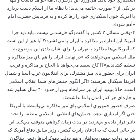
در يكي از ۲ صورت، خاتمه مي‌يابد؛ يا نظام ما از اسلام دست بردارد
‌یا آمريكا خوي استكباري خود را رها كرده و به فرمايش حضرت امام
«آدم شود».
۴-وقتي مسائل ۲ كشور با گفت‌وگو حل‌شدني نيست، بايد ديد چرا
آمريكا اين اندازه بر مذاكره با ايران پا مي‌فشرد؟! آيا غير از اين است
كه آمريكايي‌ها مذاكره با تهران را براي نشان دادن اين موضوع به
ملل اسلامي مي‌خواهند كه «در نهايت ايران را هم پاي ميز مذاكره و
تسليم كشانديم»؟! كاخ سفيد مي‌خواهد با الحاح بر مذاكره و فريب
ايران براي حضور پاي ميز مشترك، براي انقلابيون غرب آسيا و شمال
آفريقا سيگنال بفرستد: «اگر الگوي جنبش‌هاي شما انقلاب اسلامي
است، حالا ببينيد ايران نيز سرانجام پس از حدود ۴۰ سال تسليم شد
و چاره‌اي جز كنار آمدن با ما نداشت».
صرف حضور جمهوري اسلامي پاي ميز مذاكره بي‌واسطه با آمريكا،
حتي اگر امتيازي ندهد، جنبش‌هاي انقلابي ـ اسلامي منطقه را تحت
تاثير قرار داده و بي‌ترديد در مدت زمان كوتاهي متوقف مي‌كند. اين
در حالي است كه به اذعان رابرت گيتس، وزير سابق دفاع آمريكا كه
هم در دولت جمهوریخواهان و هم دولت دموكرات‌ها رئيس پنتاگون