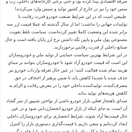
صرفه اقتصادي پيدا كرده بود و حتي برخي كارخانه‌هاي داخلي، رب و
سس خود را نيز در خارج از كشور توليد و سپس وارد مي‌كردند!
طبيعي است كه در اين شرايط صنعت خودرو قدرت رقابت با
توليدات جهاني را نداشت؛ اما از سال گذشته كه عملا قيمت ارز سه
برابر شده اين وضعيت كاملا تغيير كرده‌است. سياست غلط تقويت
مصنوعي پول ملي و پايين نگه داشتن نرخ ارز پايان يافته‌ است و حال
صنايع داخلي از قدرت رقابتي برخوردارند.
در اين شرايط بهترين سياست حمايتي از توليد ملي و خودروسازان
اين است كه قيمت خودرو آزاد شود تا خودروسازان بتوانند بر مبناي
هزينه تمام شده فعاليت كنند؛ در عين حال تعرفه واردات خودرو نيز
حذف شده يا شديدا كاهش يابد تا ضمن پرهيز از اجحاف در حق
مصرف‌كننده، توليدكننده داخلي خود را در معرض رقابت و الزام به
كاهش هزينه‌هاي توليد بداند.
صداي ناهنجار فعلي بازار خودرو ناشي از نواختن شيپور از سر گشاد
آن است. به جاي اينكه از بازار خودرو انحصارزدايي شود و در عين
حال قيمت‌ها آزاد شوند، شرايط انحصاري براي خودروسازان داخلي
ايجاد كرده‌ايم و سعي داريم با قيمت‌گذاري دستوري بازار را كنترل
كنيم! خلاصه چاره كار براي بازار خودرو و بسياري بازارهاي ديگر،