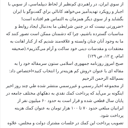
از سوي ايران، در راهبردي كم‌نظير از لحاظ ديپلماسي، از سويي با
اجبار و رويكرد تهديدآميز مي‌خواهد كانالي براي گفت‌وگو با ايران
بگشايد و از سوي ديگر همزمان به التماس هم افتاده است!
«ضرورتی نیست که در چنین شرایطی ما به‌دنبال ایجاد روابط و
مناسبات گسترده باشیم، چرا که دشمنان ممکن است تصور کنند که
ما به وجود آنان چنان وابسته و علاقه‌مند شدیم که از کنار اهانت به
معتقدات و مقدسات دینی خود ساکت و آرام می‌گذریم».(صحيفه
امام، ج ۱۲، ص ۱۲۹)
صبح امروز روزنامه جمهوری اسلامی ستون سرمقاله خود را به
مقاله ای با عنوان «روش كم هزينه‌تر را انتخاب كنيد»اختصاص داد:
بسم‌الله الرحمن الرحيم
از مجموعه اخبار رسمي و غيررسمي منتشر شده طي چند روز اخير
اينگونه بر مي‌آيد كه پرداخت كمك نقدي به دهكهاي مختلف جامعه در
پايان سال قطعي شده و قرار است به حدود ۶۰ ميليون نفر از
ايرانيان مبلغي حدود ۷۰ تا ۱۰۰ هزار تومان به عنوان كمك هزينه
پرداخت شود.
تصويب پرداخت اين كمك در جلسات مشترك دولت و مجلس، علاوه