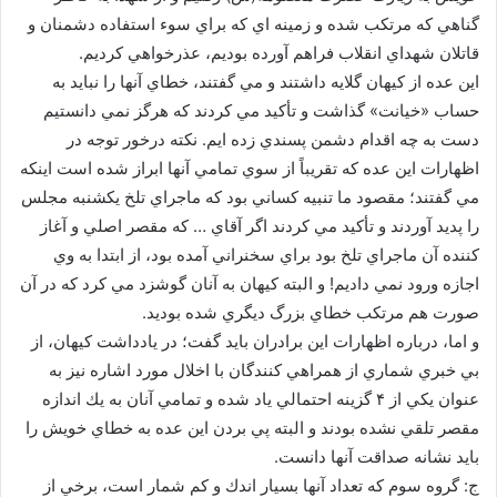
گناهي كه مرتكب شده و زمينه اي كه براي سوء استفاده دشمنان و
قاتلان شهداي انقلاب فراهم آورده بوديم، عذرخواهي كرديم.
اين عده از كيهان گلايه داشتند و مي گفتند، خطاي آنها را نبايد به
حساب «خيانت» گذاشت و تأكيد مي كردند كه هرگز نمي دانستيم
دست به چه اقدام دشمن پسندي زده ايم. نكته درخور توجه در
اظهارات اين عده كه تقريباً از سوي تمامي آنها ابراز شده است اينكه
مي گفتند؛ مقصود ما تنبيه كساني بود كه ماجراي تلخ يكشنبه مجلس
را پديد آوردند و تأكيد مي كردند اگر آقاي … كه مقصر اصلي و آغاز
كننده آن ماجراي تلخ بود براي سخنراني آمده بود، از ابتدا به وي
اجازه ورود نمي داديم! و البته كيهان به آنان گوشزد مي كرد كه در آن
صورت هم مرتكب خطاي بزرگ ديگري شده بوديد.
و اما، درباره اظهارات اين برادران بايد گفت؛ در يادداشت كيهان، از
بي خبري شماري از همراهي كنندگان با اخلال مورد اشاره نيز به
عنوان يكي از ۴ گزينه احتمالي ياد شده و تمامي آنان به يك اندازه
مقصر تلقي نشده بودند و البته پي بردن اين عده به خطاي خويش را
بايد نشانه صداقت آنها دانست.
ج: گروه سوم كه تعداد آنها بسيار اندك و كم شمار است، برخي از