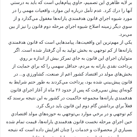
بر لايه ظاهري اين تصميم، حاوي پيام‌هايي است كه بايد به درستي
آنها را درك كرد. عدم تأمل درباره اين موارد، واقعيات مهمي را در
مورد شيوه اجراي قانون هدفمندي يارانه‌ها مغفول مي‌گذارد و از
سوي ديگر زمينه اصلاح شيوه اجراي مرحله دوم قانون را نيز از بين
مي‌برد.
يكي از مهم‌ترين اين واقعيت‌ها، پيامدهايي است كه قانون هدفمندي
يارانه‌ها از كم توجهي به بخش توليد به آن گرفتار شده است. اگر
متوليان اجراي اين قانون به جاي تمركز بيش از اندازه بر روي
پرداخت نقدي يارانه به مردم، حداقل سهمي را كه براي حمايت از
بخش‌هاي مولد در اقتصاد كشور اعم از صنعت، كشاورزي و… در
قانون پيش‌بيني شده بود، پرداخت مي‌كردند به طور حتم شرايط به
گونه‌اي پيش نمي‌رفت كه پس از حدود ۲۶ ماه از آغاز اجراي قانون
هدفمندي يارانه‌ها مجموعه حاكميت در كشور به اين نتيجه برسند كه
فعلاً براي برداشتن گام دوم اين قانون بايد درنگ كرد.
كم توجهي و در برخي موارد بي‌توجهي به حوزه‌هاي مولد اقتصادي
حين اجراي مرحله نخست قانون هدفمندي يارانه‌ها، قيمت تمام شده
بسياري از محصولات و خدمات را چنان افزايش داده است كه نتيجه