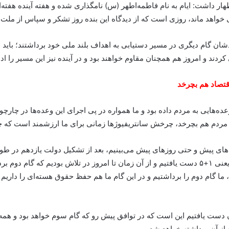
ذشته منتشر شد، اظهار داشت: ایام به نام فاطمه‌اطهر (س) نامگذاری شده و هفته ‌آین
خواهد ماند، روزی است که از دیدگاه این بنده روز تشکر و سپاس از ملت 
ان گام دیگری در مسیر دستیابی به اهداف بلند ملی خود برداشتند؛ باید 
د و امروز هم همچنان مقاوم خواهند بود و در آینده نیز این مسیر را ادام
تصاد هم بچرخد
ده‌هایی به مردم داده بود و ما همواره در پی اجرای این وعده‌ها در چار
ی مردم هم بچرخد، چرخش سانتریفیوژها زمانی برای ما ارزشمند است که چ
موقت در زمینه مسائل هسته‌ای با طرف مذاکره‌کننده یعنی ۱+۵ دست یافتیم و از ‌آن زمان تا امروز در ت
گام دوم را برداشتیم و در این گام ما هم حفظ حقوق هسته‌ای را داریم و ه
ست یافتیم این است که در توافق پیش رو که گام سوم خواهد بود و همه امی
 از آن برداشته خواهد شد.