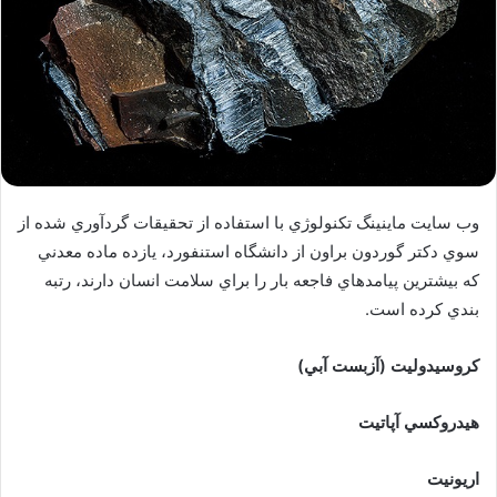
وب سايت ماينينگ تكنولوژي با استفاده از تحقيقات گردآوري شده از
سوي دكتر گوردون براون از دانشگاه استنفورد، يازده ماده معدني
كه بيشترين پيامدهاي فاجعه بار را براي سلامت انسان دارند، رتبه
بندي كرده است.
كروسيدوليت (آزبست آبي)
هيدروكسي آپاتيت
اريونيت